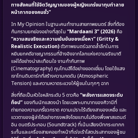
ทางสังคมที่ใช้จิตวิญญาณของผู้หญิงแกร่งมาทุบทำลาย
หน้ากากของคนชั่ว”
In My Opinion ในฐานะคนทำงานสายภาพยนตร์ สิ่งที่ต้อง
ก้มกราบยกย่องอย่างที่สุดใน
“Mardaani 3” (2026)
คือ
“ความสมจริงและความเข้มข้นของเนื้อหา” (Gritty &
Realistic Execution)
ตัวภาพยนตร์ฉลาดล้ำลึกในการ
หยิบยกคดีอาชญากรรมที่อ้างอิงจากโลกแห่งความจริงมาตี
แผ่ได้อย่างน่าสะเทือนใจ งานกำกับภาพ
(Cinematography) คุมโทนสีได้อย่างยอดเยี่ยม โดยใช้แสง
เงาโทนดิบดาร์กที่สร้างความกดดัน (Atmospheric
Tension) และความหวาดระแวงให้ผู้ชมในทุกๆ ฉาก
สิ่งที่ถือเป็นหัวใจหลักระดับ 5 ดาวคือ
“พลังการแสดงระดับ
ท็อป”
ของทีมนักแสดงนำ โดยเฉพาะบทบาทของศิวานีที่
ถ่ายทอดความเกรี้ยวกราด ความเปราะไร้เดียงสาของเหยื่อ และ
แววตาของผู้ล่าได้อย่างทรงพลังโดยแทบไม่ต้องพึ่งพาสแตนด์
อิน ดนตรีประกอบ (Soundtrack) ที่เน้นเสียงบีทกระแทกก
ระทั้นและเครื่องสายคอยทำหน้าที่เร่งเร้าโสตประสาทของผู้ชม