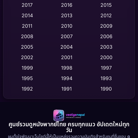
2017
2016
2015
Comedy ตลก
(436)
2014
2013
2012
Coming-of-age ชีวิตวัยรุ่น
(62)
2011
2010
2009
Crime อาชญากรรม
(513)
2008
2007
2006
2005
2004
2003
Cult Film
(4)
2002
2001
2000
Culture
(9)
1999
1998
1997
Dance เต้น
1995
1994
1993
(10)
1992
1991
1990
Detective สืบสวน
(59)
1989
1988
1986
Detective สืบสวน
(73)
1985
1983
1982
1981
1978
1974
Disaster
(13)
ศูนย์รวมดูหนังพากย์ไทย ครบทุกแนว อัปเดตใหม่ทุก
วัน
1971
1962
Disney+
(5)
ผมตั้งใจพัฒนาเว็บไซต์นี้ให้เป็นแหล่งรวมความบันเทิงสำหรับคนที่ชื่นชอบ
ดู