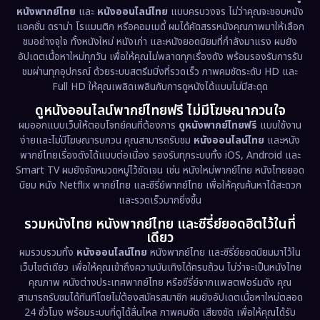
หนังพากย์ไทย
และ
หนังออนไลน์ไทย
แบบครบวงจร ไม่ว่าคุณจะชอบหนัง
Documentary สารคดี
(93)
แอคชั่น ดราม่า โรแมนติก หรือคอมเมดี้ ผมได้คัดสรรหนังคุณภาพมาให้เลือก
ชมอย่างจุใจ ทั้งหนังใหม่ หนังเก่า และหนังยอดนิยมที่กำลังมาแรง ผมยัง
อัปเดตเนื้อหาใหม่ทุกวัน เพื่อให้คุณไม่พลาดทุกเรื่องดัง พร้อมรองรับการรับ
Drama ดราม่า
(1,460)
ชมผ่านทุกอุปกรณ์ ด้วยระบบสตรีมมิ่งที่รวดเร็ว ภาพคมชัดระดับ HD และ
Full HD ให้คุณเพลิดเพลินกับการดูหนังได้แบบไม่มีสะดุด
Dystopian
(17)
ดูหนังออนไลน์พากย์ไทยฟรี ไม่มีโฆษณากวนใจ
Emotional
(61)
ผมออกแบบเว็บให้ตอบโจทย์คนที่ต้องการ
ดูหนังพากย์ไทยฟรี
แบบใช้งาน
ง่ายและไม่มีโฆษณารบกวน คุณสามารถรับชม
หนังออนไลน์ไทย
และหนัง
พากย์ไทยเรื่องดังได้แบบต่อเนื่อง รองรับทุกระบบทั้ง iOS, Android และ
Epic มหากาพย์
(218)
Smart TV ผมยังจัดหมวดหมู่ไว้ชัดเจน เช่น หนังใหม่พากย์ไทย หนังไทยยอด
นิยม หนัง Netflix พากย์ไทย และซีรี่ย์พากย์ไทย เพื่อให้คุณค้นหาได้สะดวก
Erotic
(36)
และรวดเร็วมากยิ่งขึ้น
รวมหนังไทย หนังพากย์ไทย และซีรี่ย์ยอดฮิตไว้ในที่
Family ครอบครัว
(363)
เดียว
ผมรวบรวมทั้ง
หนังออนไลน์ไทย
หนังพากย์ไทย และซีรี่ย์ยอดนิยมมาไว้ใน
Fantasy จินตนาการ
(326)
เว็บไซต์เดียว เพื่อให้คุณเข้าถึงความบันเทิงได้ครบถ้วน ไม่ว่าจะเป็นหนังไทย
คุณภาพ หนังต่างประเทศพากย์ไทย หรือซีรี่ย์จากแพลตฟอร์มดัง คุณ
Fiction
(9)
สามารถรับชมได้ทันทีโดยไม่ต้องสมัครสมาชิก ผมยังอัปเดตเนื้อหาใหม่ตลอด
24 ชั่วโมง พร้อมระบบที่ดูได้ลื่นไหล ภาพคมชัด เสียงชัด เพื่อให้คุณได้รับ