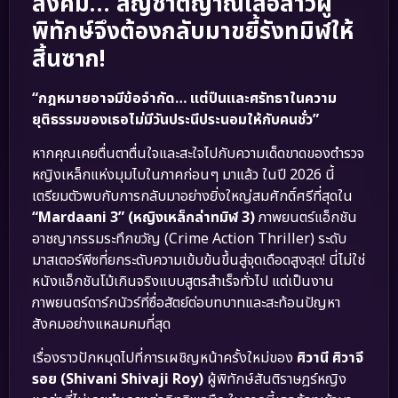
สังคม… สัญชาตญาณเสือสาวผู้
พิทักษ์จึงต้องกลับมาขยี้รังทมิฬให้
สิ้นซาก!
“กฎหมายอาจมีข้อจำกัด… แต่ปืนและศรัทธาในความ
ยุติธรรมของเธอไม่มีวันประนีประนอมให้กับคนชั่ว”
หากคุณเคยตื่นตาตื่นใจและสะใจไปกับความเด็ดขาดของตำรวจ
หญิงเหล็กแห่งมุมไบในภาคก่อนๆ มาแล้ว ในปี 2026 นี้
เตรียมตัวพบกับการกลับมาอย่างยิ่งใหญ่สมศักดิ์ศรีที่สุดใน
“Mardaani 3” (หญิงเหล็กล่าทมิฬ 3)
ภาพยนตร์แอ็กชัน
อาชญากรรมระทึกขวัญ (Crime Action Thriller) ระดับ
มาสเตอร์พีซที่ยกระดับความเข้มข้นขึ้นสู่จุดเดือดสูงสุด! นี่ไม่ใช่
หนังแอ็กชันโม้เกินจริงแบบสูตรสำเร็จทั่วไป แต่เป็นงาน
ภาพยนตร์ดาร์กนัวร์ที่ซื่อสัตย์ต่อบทบาทและสะท้อนปัญหา
สังคมอย่างแหลมคมที่สุด
เรื่องราวปักหมุดไปที่การเผชิญหน้าครั้งใหม่ของ
ศิวานี ศิวาจี
รอย (Shivani Shivaji Roy)
ผู้พิทักษ์สันติราษฎร์หญิง