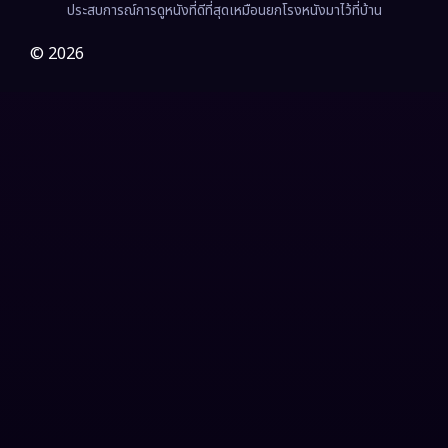
Film
(57)
ประสบการณ์การดูหนังที่ดีที่สุดเหมือนยกโรงหนังมาไว้ที่บ้าน
Gothic
(3)
© 2026
Grief
(7)
HBO GO
(6)
HBO Max
(3)
Healing
(15)
Heist
(26)
Historical
(7)
History ประวัติศาสตร์
(54)
Holiday
(3)