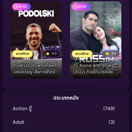
Full HD
Full HD
6.3
4.3
พากย์ไทย
พากย์ไทย
Poldi (2026) พรินซ์โพลดี้
To Russia with Love
แห่งโคโลญ เส้นทางชีวิตนัก
(2022) ด้วยรักแด่รัสเซีย
เตะ
ประเภทหนัง
Action บู๊
(749)
Adult
(3)