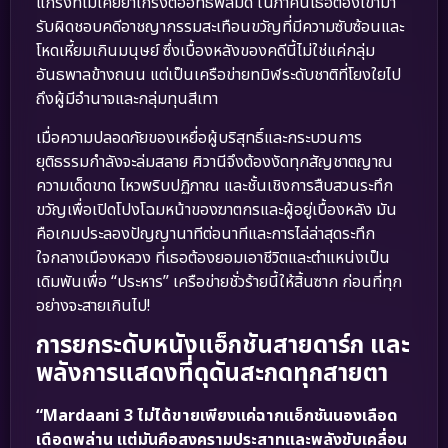
แกร่งที่ไม่เคยยำเกรงต่ออิทธิพลมืด ในภาคนี้เธอต้องเข้ามา
รับผิดชอบคดีอาชญากรรมสะเทือนขวัญที่มีความซับซ้อนและ
โหดเหี้ยมเกินมนุษย์ ซึ่งเบื้องหลังของคดีนี้ไม่ใช่แค่กลุ่ม
อันธพาลข้างถนน แต่เป็นเครือข่ายทมิฬระดับชาติที่โยงใยไป
ถึงผู้มีอำนาจและกลุ่มทุนสีเทา
เมื่อความปลอดภัยของเหยื่อผู้บริสุทธิ์และกระบวนการ
ยุติธรรมกำลังจะล่มสลาย ศิวานีจึงต้องงัดทุกสัญชาตญาณ
ความเด็ดขาด ไหวพริบปฏิภาณ และชั้นเชิงการสืบสวนระทึก
ขวัญเพื่อเปิดโปงโฉมหน้าของฆาตกรและผู้อยู่เบื้องหลัง มัน
คือเกมประลองปัญญานาทีต่อนาทีและการไล่ล่าสุดระทึก
ใจกลางเมืองหลวง ที่เธอต้องยอมเอาชีวิตและตำแหน่งเป็น
เดิมพันเพื่อ “ประหาร” เครือข่ายชั่วร้ายนี้ให้สิ้นซาก ก่อนที่ทุก
อย่างจะสายเกินไป!
การยกระดับหนังแอ็กชันสายดาร์ก และ
พลังการแสดงที่ดุดันสะกดทุกสายตา
“Mardaani 3 ไม่ได้ขายเพียงแค่ฉากแอ็กชันนองเลือด
เดือดพล่าน แต่มันคือสงครามประสาทและพลังขับเคลื่อน