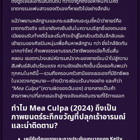
ดึงดูดใจและอารมณ์ดิบดิบ ทว่าเขาถูกตั้งข้อหาหนักในคดี
ฆาตกรรมแฟนสาวของตัวเองที่หายตัวไปอย่างลึกลับ
แม้ว่าพยานหลักฐานและกระแสสังคมจะรุมชี้หน้าว่าซายร์คือ
ฆาตกรตัวจริง แต่เขายังคงยืนยันในความบริสุทธิ์ของตนเอง
เมียยอมรับทำคดีนี้และเริ่มก้าวเข้าสู่โลกส่วนตัวอันลึกลับและ
เย้ายวนของศิลปินหนุ่มเพื่อค้นหาหลักฐาน ทว่า ยิ่งใกล้ชิดกัน
มากเท่าไหร่ กำแพงจรรยาบรรณวิชาชีพของเมียก็เริ่มสั่น
คลอน เธอตกบ่วงเสน่ห์อารมณ์ราคะของซายร์จนนำไปสู่ความ
สัมพันธ์ลับอันร้อนแรง ความขัดแย้งเกิดขึ้นเมื่อเธอค้นพบว่า
ทุกคนในคดีนี้—รวมถึงครอบครัวสามีของเธอเองที่มีอิทธิพล
ในแวดวงกฎหมาย—ต่างมีวาระซ่อนเร้นบางอย่าง และคำว่า
“Mea Culpa”
(ความผิดของฉันเอง) อาจกลายเป็นคำ
สารภาพบาปที่ลากเธอเข้าสู่กรงขังแห่งอันตรายที่ไร้ทางออก
ทำไม Mea Culpa (2024) ถึงเป็น
ภาพยนตร์ระทึกขวัญที่ปลุกเร้าอารมณ์
และน่าติดตาม?
เคมีอันร้อนแรงและการประชันบทบาทของ Kelly