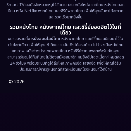
Smart TV ผมยังจัดหมวดหมู่ไว้ชัดเจน เช่น หนังใหม่พากย์ไทย หนังไทยยอด
นิยม หนัง Netflix พากย์ไทย และซีรี่ย์พากย์ไทย เพื่อให้คุณค้นหาได้สะดวก
Erotic
(36)
และรวดเร็วมากยิ่งขึ้น
รวมหนังไทย หนังพากย์ไทย และซีรี่ย์ยอดฮิตไว้ในที่
Family ครอบครัว
(375)
เดียว
ผมรวบรวมทั้ง
หนังออนไลน์ไทย
หนังพากย์ไทย และซีรี่ย์ยอดนิยมมาไว้ใน
Fantasy จินตนาการ
(338)
เว็บไซต์เดียว เพื่อให้คุณเข้าถึงความบันเทิงได้ครบถ้วน ไม่ว่าจะเป็นหนังไทย
คุณภาพ หนังต่างประเทศพากย์ไทย หรือซีรี่ย์จากแพลตฟอร์มดัง คุณ
Fiction
(9)
สามารถรับชมได้ทันทีโดยไม่ต้องสมัครสมาชิก ผมยังอัปเดตเนื้อหาใหม่ตลอด
24 ชั่วโมง พร้อมระบบที่ดูได้ลื่นไหล ภาพคมชัด เสียงชัด เพื่อให้คุณได้รับ
Film
(57)
ประสบการณ์การดูหนังที่ดีที่สุดเหมือนยกโรงหนังมาไว้ที่บ้าน
Gothic
(3)
© 2026
Grief
(7)
HBO GO
(6)
HBO Max
(3)