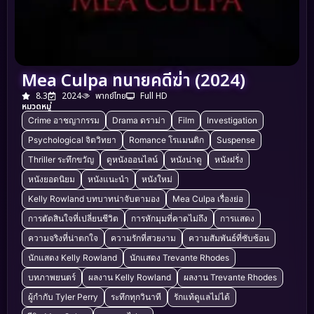
Mea Culpa ทนายคดีฆ่า (2024)
8.3
2024
พากย์ไทย
Full HD
หมวดหมู่
Crime อาชญากรรม
Drama ดราม่า
Film
Investigation
Psychological จิตวิทยา
Romance โรแมนติก
Suspense
Thriller ระทึกขวัญ
ดูหนังออนไลน์
หนังน่าดู
หนังฝรั่ง
หนังยอดนิยม
หนังแนะนำ
หนังใหม่
Kelly Rowland บทบาทน่าจับตามอง
Mea Culpa เรื่องย่อ
การตัดสินใจที่เปลี่ยนชีวิต
การหักมุมที่คาดไม่ถึง
การแสดง
ความจริงที่น่าตกใจ
ความรักที่สวยงาม
ความสัมพันธ์ที่ซับซ้อน
นักแสดง Kelly Rowland
นักแสดง Trevante Rhodes
บทภาพยนตร์
ผลงาน Kelly Rowland
ผลงาน Trevante Rhodes
ผู้กำกับ Tyler Perry
ระทึกทุกวินาที
รักแท้ดูแลไม่ได้