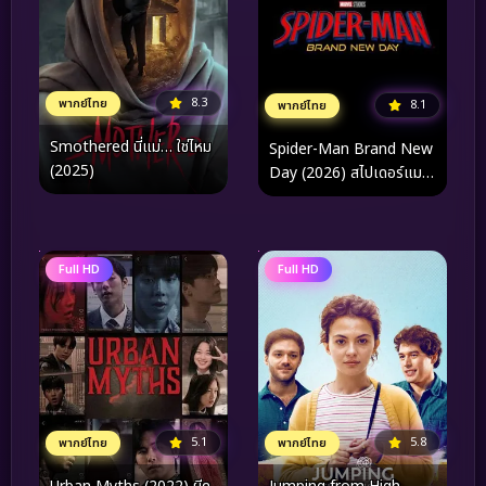
8.3
พากย์ไทย
8.1
พากย์ไทย
Smothered นี่แม่… ใช่ไหม
Spider-Man Brand New
(2025)
Day (2026) สไปเดอร์แมน
แบรนด์ นิว เดย์
Full HD
Full HD
5.1
5.8
พากย์ไทย
พากย์ไทย