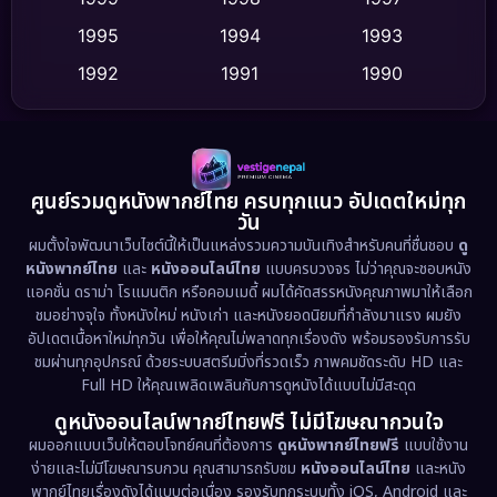
Dance เต้น
1995
1994
1993
(10)
1992
1991
1990
Detective สืบสวน
(62)
1989
1988
1986
Detective สืบสวน
(77)
1985
1983
1982
1981
1978
1974
Disaster
(13)
ศูนย์รวมดูหนังพากย์ไทย ครบทุกแนว อัปเดตใหม่ทุก
วัน
1971
1962
Disney+
(5)
ผมตั้งใจพัฒนาเว็บไซต์นี้ให้เป็นแหล่งรวมความบันเทิงสำหรับคนที่ชื่นชอบ
ดู
หนังพากย์ไทย
และ
หนังออนไลน์ไทย
แบบครบวงจร ไม่ว่าคุณจะชอบหนัง
Documentary สารคดี
(94)
แอคชั่น ดราม่า โรแมนติก หรือคอมเมดี้ ผมได้คัดสรรหนังคุณภาพมาให้เลือก
ชมอย่างจุใจ ทั้งหนังใหม่ หนังเก่า และหนังยอดนิยมที่กำลังมาแรง ผมยัง
อัปเดตเนื้อหาใหม่ทุกวัน เพื่อให้คุณไม่พลาดทุกเรื่องดัง พร้อมรองรับการรับ
Drama ดราม่า
(1,513)
ชมผ่านทุกอุปกรณ์ ด้วยระบบสตรีมมิ่งที่รวดเร็ว ภาพคมชัดระดับ HD และ
Full HD ให้คุณเพลิดเพลินกับการดูหนังได้แบบไม่มีสะดุด
Dystopian
(17)
ดูหนังออนไลน์พากย์ไทยฟรี ไม่มีโฆษณากวนใจ
Emotional
(61)
ผมออกแบบเว็บให้ตอบโจทย์คนที่ต้องการ
ดูหนังพากย์ไทยฟรี
แบบใช้งาน
ง่ายและไม่มีโฆษณารบกวน คุณสามารถรับชม
หนังออนไลน์ไทย
และหนัง
พากย์ไทยเรื่องดังได้แบบต่อเนื่อง รองรับทุกระบบทั้ง iOS, Android และ
Epic มหากาพย์
(227)