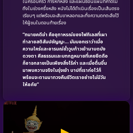
ในครอบครัว การหักหลัง และแผนซ้อนแผนที่คาดไม่
ถึงในช่วงครึ่งหลัง หนังไม่ได้ดำเนินเรื่องเป็นเส้นตรง
เรียบๆ แต่พร้อมจะสับขาหลอกและทิ้งความตกตะลึงไว้
ให้ผู้ชมในตอนท้ายเรื่อง
“ทนายคดีฆ่า คืออุทาหรณ์ของไฟกิเลสที่เผา
ทำลายสติสัมปชัญญะ… มันบอกเราว่าเมื่อ
ความใคร่และอารมณ์ชั่ววูบก้าวเข้ามาบดบัง
ดวงตา ศีลธรรมและบทกฎหมายที่เคยยึดถือ
ก็อาจกลายเป็นเพียงสิ่งไร้ค่า และเมื่อตื่นขึ้น
มาพบความจริงในรุ่งเช้า บาปที่เราก่อไว้ก็
พร้อมจะตามมาทวงคืนชีวิตเราอย่างไม่มีวัน
ให้อภัย”