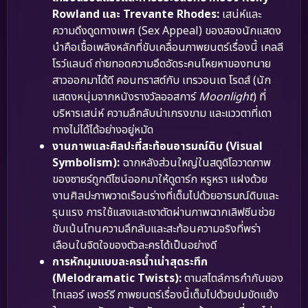
Rowland และ Trevante Rhodes:
เสน่ห์และ
ความดึงดูดทางเพศ (Sex Appeal) ของสองนักแสดง
นำคือเชื้อเพลิงหลักที่ขับเคลื่อนภาพยนตร์เรื่องนี้ เคลลี
โรว์แลนด์ ถ่ายทอดความอึดอัดระคนโหยหาของทนาย
สาวออกมาได้ดี คอนทราสต์กับ เทรวอนเต โรดส์ (นัก
แสดงหนุ่มจากหนังรางวัลออสการ์
Moonlight
) ที่
บริหารเสน่ห์ ความลึกลับน่าเกรงขาม และแววตาที่เดา
ทางไม่ได้ได้อย่างอยู่หมัด
งานภาพและศิลปะที่สะท้อนอารมณ์ดิบ (Visual
Symbolism):
ฉากหลังส่วนใหญ่ในสตูดิโอวาดภาพ
ของซายร์ถูกดีไซน์ออกมาให้ดูดาร์ก หรูหรา แฝงด้วย
งานศิลปะภาพวาดเรือนร่างที่เต็มไปด้วยอารมณ์ดิบและ
รุนแรง การใช้แสงและเงาตัดผ่านภาพฉากเลิฟซีนช่วย
ขับเน้นโทนความลึกลับและสะท้อนความจริงที่พร่า
เลือนในจิตใจของตัวละครได้เป็นอย่างดี
การหักมุมแบบละครน้ำเน่าสุดระทึก
(Melodramatic Twists):
ตามสไตล์การกำกับของ
ไทเลอร์ เพอร์รี ภาพยนตร์เรื่องนี้เต็มไปด้วยปมขัดแย้ง