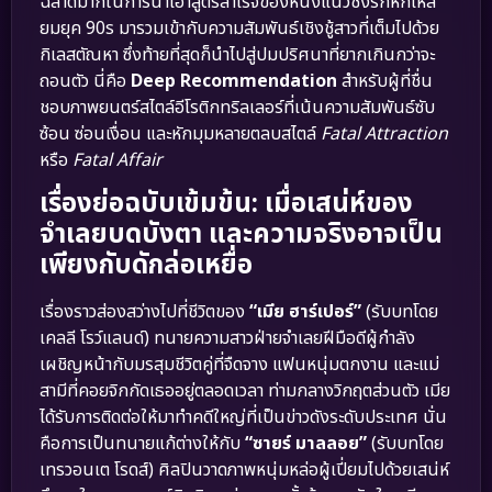
ฉลาดมากในการนำเอาสูตรสำเร็จของหนังแนวชิงรักหักเหลี่
ยมยุค 90s มารวมเข้ากับความสัมพันธ์เชิงชู้สาวที่เต็มไปด้วย
กิเลสตัณหา ซึ่งท้ายที่สุดก็นำไปสู่ปมปริศนาที่ยากเกินกว่าจะ
ถอนตัว นี่คือ
Deep Recommendation
สำหรับผู้ที่ชื่น
ชอบภาพยนตร์สไตล์อีโรติกทริลเลอร์ที่เน้นความสัมพันธ์ซับ
ซ้อน ซ่อนเงื่อน และหักมุมหลายตลบสไตล์
Fatal Attraction
หรือ
Fatal Affair
เรื่องย่อฉบับเข้มข้น: เมื่อเสน่ห์ของ
จำเลยบดบังตา และความจริงอาจเป็น
เพียงกับดักล่อเหยื่อ
เรื่องราวส่องสว่างไปที่ชีวิตของ
“เมีย ฮาร์เปอร์”
(รับบทโดย
เคลลี โรว์แลนด์) ทนายความสาวฝ่ายจำเลยฝีมือดีผู้กำลัง
เผชิญหน้ากับมรสุมชีวิตคู่ที่จืดจาง แฟนหนุ่มตกงาน และแม่
สามีที่คอยจิกกัดเธออยู่ตลอดเวลา ท่ามกลางวิกฤตส่วนตัว เมีย
ได้รับการติดต่อให้มาทำคดีใหญ่ที่เป็นข่าวดังระดับประเทศ นั่น
คือการเป็นทนายแก้ต่างให้กับ
“ซายร์ มาลลอย”
(รับบทโดย
เทรวอนเต โรดส์) ศิลปินวาดภาพหนุ่มหล่อผู้เปี่ยมไปด้วยเสน่ห์