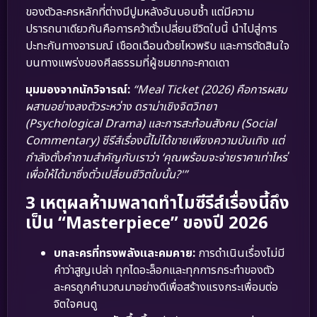
ของตัวละครหลักที่ต่างมีปูมหลังอันบอบช้ำ แต่มีความ
ปรารถนาเดียวกันคือการคว้าตั๋วเปลี่ยนชีวิตใบนี้ นำไปสู่การ
ปะทะกันทางอารมณ์ เชือดเฉือนด้วยไหวพริบ และการตัดสินใจ
บนทางแพร่งของศีลธรรมที่ผู้ชมยากจะคาดเดา
มุมมองจากนักวิจารณ์:
“Meal Ticket (2026) คือการผสม
ผสานอย่างลงตัวระหว่าง ดราม่าเชิงจิตวิทยา
(Psychological Drama) และการสะท้อนสังคม (Social
Commentary) ซีรีส์เรื่องนี้ไม่ได้ขายเพียงความบันเทิง แต่
กำลังตั้งคำถามสำคัญกับเราว่า ‘คุณพร้อมจะจ่ายราคาเท่าไหร่
เพื่อให้ได้มาซึ่งตั๋วเปลี่ยนชีวิตใบนั้น?'”
3 เหตุผลห้ามพลาดทำไมซีรีส์เรื่องนี้ถึง
เป็น “Masterpiece” ของปี 2026
บทละครที่ทรงพลังและคมคาย:
การดำเนินเรื่องไม่มี
คำว่าสูญเปล่า ทุกไดอะล็อกและทุกการกระทำของตัว
ละครถูกคำนวณมาอย่างดีเพื่อสร้างแรงกระเพื่อมต่อ
จิตใจคนดู