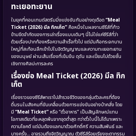
ทะเยอทะยาน
ในยุคที่คอนเทนต์สตรีมมิ่งแข่งขันกันอย่างดุเดือด
“Meal
Ticket (2026) มีล ทิกเก็ต”
คือหนึ่งในผลงานซีรีส์ที่ก้าว
ข้ามขีดจำกัดของการเล่าเรื่องแบบเดิมๆ นี่ไม่ใช่แค่ซีรีส์ที่ว่า
ด้วยเรื่องปากท้องหรือความสำเร็จทั่วไป แต่มันคือกระจกบาน
ใหญ่ที่สะท้อนลึกเข้าไปในจิตวิญญาณและความทะเยอทะยาน
ของมนุษย์ ผ่านเส้นเรื่องที่เข้มข้น ดุดัน และเปี่ยมไปด้วยชั้น
เชิงทางศิลปะการละคร
เรื่องย่อ Meal Ticket (2026) มีล ทิก
เก็ต
เรื่องราวของซีรีส์พาเราไปสำรวจชีวิตของกลุ่มตัวละครที่ต้อง
ดิ้นรนในสังคมที่ขับเคลื่อนด้วยการแข่งขันอย่างบ้าคลั่ง โดย
มี
“Meal Ticket”
หรือ “ตั๋วอาหาร” เป็นสัญลักษณ์แทน
โอกาสเดียวที่จะหลุดพ้นจากจุดต่ำสุด ทว่าตั๋วใบนี้ไม่ได้มาเพราะ
ความโชคดี แต่มันต้องแลกมาด้วยศักดิ์ศรี ความสัมพันธ์ และ
บางครั้ง… อาจรวมถึงจิตวิญญาณ ตัวซีรีส์ร้อยเรียงชะตากรรม