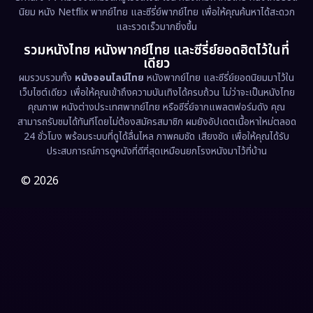
นิยม หนัง Netflix พากย์ไทย และซีรี่ย์พากย์ไทย เพื่อให้คุณค้นหาได้สะดวก
Erotic
(36)
และรวดเร็วมากยิ่งขึ้น
รวมหนังไทย หนังพากย์ไทย และซีรี่ย์ยอดฮิตไว้ในที่
Family ครอบครัว
(375)
เดียว
ผมรวบรวมทั้ง
หนังออนไลน์ไทย
หนังพากย์ไทย และซีรี่ย์ยอดนิยมมาไว้ใน
Fantasy จินตนาการ
(338)
เว็บไซต์เดียว เพื่อให้คุณเข้าถึงความบันเทิงได้ครบถ้วน ไม่ว่าจะเป็นหนังไทย
คุณภาพ หนังต่างประเทศพากย์ไทย หรือซีรี่ย์จากแพลตฟอร์มดัง คุณ
Fiction
(9)
สามารถรับชมได้ทันทีโดยไม่ต้องสมัครสมาชิก ผมยังอัปเดตเนื้อหาใหม่ตลอด
24 ชั่วโมง พร้อมระบบที่ดูได้ลื่นไหล ภาพคมชัด เสียงชัด เพื่อให้คุณได้รับ
Film
(57)
ประสบการณ์การดูหนังที่ดีที่สุดเหมือนยกโรงหนังมาไว้ที่บ้าน
Gothic
(3)
© 2026
Grief
(7)
HBO GO
(6)
HBO Max
(3)
Healing
(15)