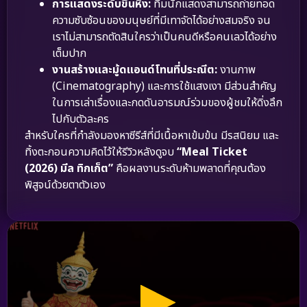
การแสดงระดับขึ้นหิ้ง:
ทีมนักแสดงสามารถถ่ายทอด
ความซับซ้อนของมนุษย์ที่มีเทาจัดได้อย่างสมจริง จน
เราไม่สามารถตัดสินใครว่าเป็นคนดีหรือคนเลวได้อย่าง
เต็มปาก
งานสร้างและมู้ดแอนด์โทนที่ประณีต:
งานภาพ
(Cinematography) และการใช้แสงเงา มีส่วนสำคัญ
ในการเล่าเรื่องและกดดันอารมณ์ร่วมของผู้ชมให้ดิ่งลึก
ไปกับตัวละคร
สำหรับใครที่กำลังมองหาซีรีส์ที่มีเนื้อหาเข้มข้น มีรสนิยม และ
ทิ้งตะกอนความคิดไว้ให้รีวิวหลังดูจบ
“Meal Ticket
(2026) มีล ทิกเก็ต”
คือผลงานระดับห้ามพลาดที่คุณต้อง
พิสูจน์ด้วยตาตัวเอง