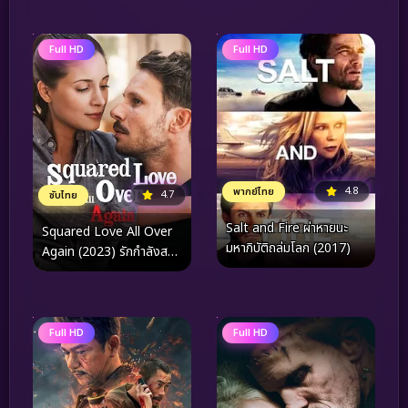
Full HD
Full HD
4.8
พากย์ไทย
4.7
ซับไทย
Salt and Fire ผ่าหายนะ
Squared Love All Over
มหาภิบัติถล่มโลก (2017)
Again (2023) รักกำลังสอง
(อีกแล้ว)
Full HD
Full HD