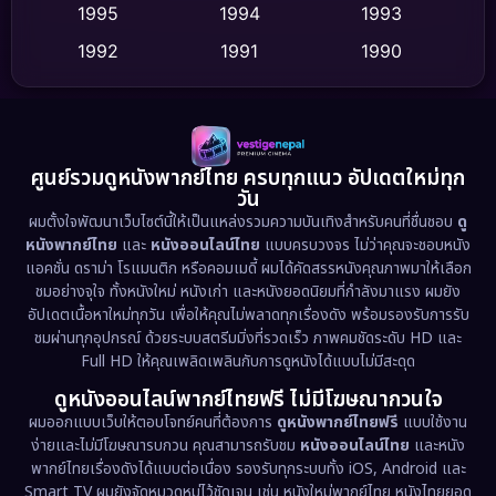
Dance เต้น
1995
1994
1993
(10)
1992
1991
1990
Detective สืบสวน
(62)
1989
1988
1986
Detective สืบสวน
(77)
1985
1983
1982
1981
1978
1974
Disaster
(13)
ศูนย์รวมดูหนังพากย์ไทย ครบทุกแนว อัปเดตใหม่ทุก
วัน
1971
1962
Disney+
(5)
ผมตั้งใจพัฒนาเว็บไซต์นี้ให้เป็นแหล่งรวมความบันเทิงสำหรับคนที่ชื่นชอบ
ดู
หนังพากย์ไทย
และ
หนังออนไลน์ไทย
แบบครบวงจร ไม่ว่าคุณจะชอบหนัง
Documentary สารคดี
(94)
แอคชั่น ดราม่า โรแมนติก หรือคอมเมดี้ ผมได้คัดสรรหนังคุณภาพมาให้เลือก
ชมอย่างจุใจ ทั้งหนังใหม่ หนังเก่า และหนังยอดนิยมที่กำลังมาแรง ผมยัง
อัปเดตเนื้อหาใหม่ทุกวัน เพื่อให้คุณไม่พลาดทุกเรื่องดัง พร้อมรองรับการรับ
Drama ดราม่า
(1,513)
ชมผ่านทุกอุปกรณ์ ด้วยระบบสตรีมมิ่งที่รวดเร็ว ภาพคมชัดระดับ HD และ
Full HD ให้คุณเพลิดเพลินกับการดูหนังได้แบบไม่มีสะดุด
Dystopian
(17)
ดูหนังออนไลน์พากย์ไทยฟรี ไม่มีโฆษณากวนใจ
Emotional
(61)
ผมออกแบบเว็บให้ตอบโจทย์คนที่ต้องการ
ดูหนังพากย์ไทยฟรี
แบบใช้งาน
ง่ายและไม่มีโฆษณารบกวน คุณสามารถรับชม
หนังออนไลน์ไทย
และหนัง
พากย์ไทยเรื่องดังได้แบบต่อเนื่อง รองรับทุกระบบทั้ง iOS, Android และ
Epic มหากาพย์
(227)
Smart TV ผมยังจัดหมวดหมู่ไว้ชัดเจน เช่น หนังใหม่พากย์ไทย หนังไทยยอด