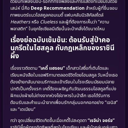
ด้วยบทเพลงป็อป-ร็อกที่ทรงพลังและการแสดงที่เปี่ยมไปด้วย
เสน่ห์ นี่คือ
Deep Recommendation
สำหรับผู้ที่ชื่นชอบ
ภาพยนตร์แนวไฮสคูลคอมเมดี้ แฟนคลับมิวสิคัลสไตล์
Heathers
หรือ
Clueless
และผู้ที่ต้องการเห็นว่า “ความ
พลาสติก” ในยุคโซเชียลมีเดียนั้นจะบ้าคลั่งได้ขนาดไหน
เรื่องย่อฉบับเข้มข้น: ต้อนรับสู่ป่าคอ
นกรีตในไฮสคูล กับกฎเหล็กของราชินี
ผึ้ง
เรื่องราวติดตาม
“เคดี้ แฮรอน”
เด็กสาวใสซื่อที่เติบโตและ
เรียนหนังสือในแอฟริกามาตลอดชีวิตโดยโฮมสคูล วันหนึ่งเธอ
ต้องย้ายกลับมาอเมริกาและเข้าเรียนในโรงเรียนมัธยมปลาย
ปกติเป็นครั้งแรก เคดี้ต้องเผชิญกับวัฒนธรรมไฮสคูลที่แบ่ง
ฝักแบ่งฝ่ายไม่ต่างจากห่วงโซ่อาหารในป่าลึก เธอได้รับการ
ต้อนรับและคำแนะนำจากเพื่อนรักกลุ่มนอกคอกอย่าง “เจนิส”
และ “เดเมียน”
ทว่า จุดเปลี่ยนชีวิตเกิดขึ้นเมื่อเคดี้ไปสะดุดตา
“เรจิน่า จอร์จ”
ราชินีผึ้งผู้ทรงอิทธิพลที่สุดในโรงเรียน และผู้นำกลุ่มกลุ่มสาว