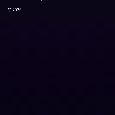
Gothic
(3)
© 2026
Grief
(7)
HBO GO
(6)
HBO Max
(3)
Healing
(15)
Heist
(26)
Historical
(7)
History ประวัติศาสตร์
(54)
Holiday
(3)
Horror สยองขวัญ
(385)