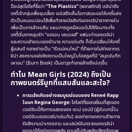
ป็อปสุดไฮโซที่ชื่อว่า
“The Plastics”
(พลาสติกส์) เรจิน่าดึง
เคดี้เข้ากลุ่มเพื่อชุบเลี้ยง เจนิสจึงเห็นโอกาสและขอให้เคดี้แฝง
ตัวเป็นหนอนบ่อนไส้เพื่อทำลายบัลลังก์ของเรจิน่าจากภายใน
เพื่อเป็นการล้างแค้น แผนการดูเหมือนจะไปได้ดีจนกระทั่ง
เคดี้เริ่มตกหลุมรัก “แอรอน แซมวลส์” แฟนเก่าของเรจิน่า
และความเย้ายวนของอำนาจ ความเด่นดัง ก็เริ่มเปลี่ยนให้เคดี้
ผู้แสนดี กลายร่างเป็น “ตัวแม่คนใหม่” ที่ร้ายกาจไม่ต่างจากเร
จิน่า สงครามแย่งชิงความเป็นใหญ่ในไฮสคูลที่มี “สมุดบันทึก
เผาขน” (Burn Book) เป็นอาวุธทำลายล้างจึงปะทุขึ้น
ทำไม Mean Girls (2024) ถึงเป็น
ภาพยนตร์รีบูทที่แสบสันและสะใจ?
การแจ้งเกิดอย่างสมบูรณ์แบบของ Reneé Rapp
ในบท Regina George:
ไฮไลต์ที่ยอดเยี่ยมที่สุดของ
เวอร์ชันนี้คือการแสดงของ เรเน่ แรปป์ (ผู้รับบทนี้ใน
เวอร์ชันบรอดเวย์มาเช่นกัน) เธอถ่ายทอดความร้ายกาจ
รังสีความน่าเกรงขาม และเสน่ห์อันตรายของเรจิน่า
ออกมาได้อย่างทรงพลัง ควบคู่ไปกับพลังเสียงร้องเพ