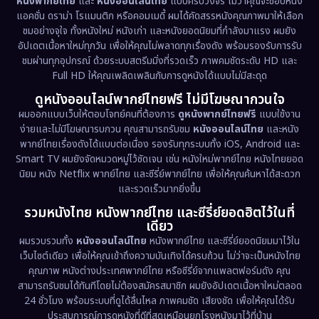
หนังพากย์ไทย
และ
หนังออนไลน์ไทย
แบบครบวงจร ไม่ว่าคุณจะชอบหนัง
Documentary สารคดี
(93)
แอคชั่น ดราม่า โรแมนติก หรือคอมเมดี้ ผมได้คัดสรรหนังคุณภาพมาให้เลือก
ชมอย่างจุใจ ทั้งหนังใหม่ หนังเก่า และหนังยอดนิยมที่กำลังมาแรง ผมยัง
อัปเดตเนื้อหาใหม่ทุกวัน เพื่อให้คุณไม่พลาดทุกเรื่องดัง พร้อมรองรับการรับ
Drama ดราม่า
(1,460)
ชมผ่านทุกอุปกรณ์ ด้วยระบบสตรีมมิ่งที่รวดเร็ว ภาพคมชัดระดับ HD และ
Full HD ให้คุณเพลิดเพลินกับการดูหนังได้แบบไม่มีสะดุด
Dystopian
(17)
ดูหนังออนไลน์พากย์ไทยฟรี ไม่มีโฆษณากวนใจ
Emotional
(61)
ผมออกแบบเว็บให้ตอบโจทย์คนที่ต้องการ
ดูหนังพากย์ไทยฟรี
แบบใช้งาน
ง่ายและไม่มีโฆษณารบกวน คุณสามารถรับชม
หนังออนไลน์ไทย
และหนัง
พากย์ไทยเรื่องดังได้แบบต่อเนื่อง รองรับทุกระบบทั้ง iOS, Android และ
Epic มหากาพย์
(218)
Smart TV ผมยังจัดหมวดหมู่ไว้ชัดเจน เช่น หนังใหม่พากย์ไทย หนังไทยยอด
นิยม หนัง Netflix พากย์ไทย และซีรี่ย์พากย์ไทย เพื่อให้คุณค้นหาได้สะดวก
Erotic
(36)
และรวดเร็วมากยิ่งขึ้น
รวมหนังไทย หนังพากย์ไทย และซีรี่ย์ยอดฮิตไว้ในที่
Family ครอบครัว
(363)
เดียว
ผมรวบรวมทั้ง
หนังออนไลน์ไทย
หนังพากย์ไทย และซีรี่ย์ยอดนิยมมาไว้ใน
Fantasy จินตนาการ
(326)
เว็บไซต์เดียว เพื่อให้คุณเข้าถึงความบันเทิงได้ครบถ้วน ไม่ว่าจะเป็นหนังไทย
คุณภาพ หนังต่างประเทศพากย์ไทย หรือซีรี่ย์จากแพลตฟอร์มดัง คุณ
Fiction
(9)
สามารถรับชมได้ทันทีโดยไม่ต้องสมัครสมาชิก ผมยังอัปเดตเนื้อหาใหม่ตลอด
24 ชั่วโมง พร้อมระบบที่ดูได้ลื่นไหล ภาพคมชัด เสียงชัด เพื่อให้คุณได้รับ
Film
(57)
ประสบการณ์การดูหนังที่ดีที่สุดเหมือนยกโรงหนังมาไว้ที่บ้าน