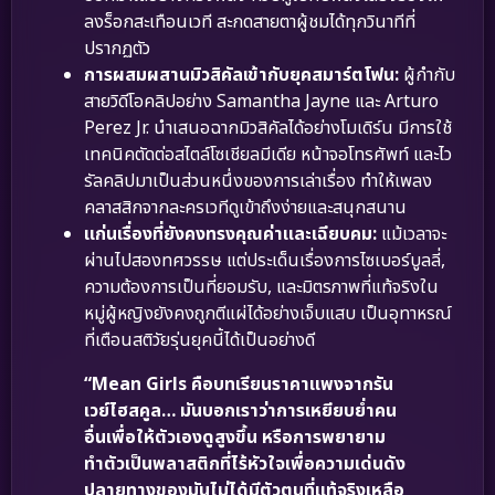
ลงร็อกสะเทือนเวที สะกดสายตาผู้ชมได้ทุกวินาทีที่
ปรากฏตัว
การผสมผสานมิวสิคัลเข้ากับยุคสมาร์ตโฟน:
ผู้กำกับ
สายวิดีโอคลิปอย่าง Samantha Jayne และ Arturo
Perez Jr. นำเสนอฉากมิวสิคัลได้อย่างโมเดิร์น มีการใช้
เทคนิคตัดต่อสไตล์โซเชียลมีเดีย หน้าจอโทรศัพท์ และไว
รัลคลิปมาเป็นส่วนหนึ่งของการเล่าเรื่อง ทำให้เพลง
คลาสสิกจากละครเวทีดูเข้าถึงง่ายและสนุกสนาน
แก่นเรื่องที่ยังคงทรงคุณค่าและเฉียบคม:
แม้เวลาจะ
ผ่านไปสองทศวรรษ แต่ประเด็นเรื่องการไซเบอร์บูลลี่,
ความต้องการเป็นที่ยอมรับ, และมิตรภาพที่แท้จริงใน
หมู่ผู้หญิงยังคงถูกตีแผ่ได้อย่างเจ็บแสบ เป็นอุทาหรณ์
ที่เตือนสติวัยรุ่นยุคนี้ได้เป็นอย่างดี
“Mean Girls คือบทเรียนราคาแพงจากรัน
เวย์ไฮสคูล… มันบอกเราว่าการเหยียบย่ำคน
อื่นเพื่อให้ตัวเองดูสูงขึ้น หรือการพยายาม
ทำตัวเป็นพลาสติกที่ไร้หัวใจเพื่อความเด่นดัง
ปลายทางของมันไม่ได้มีตัวตนที่แท้จริงเหลือ