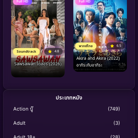
Full HD
Full HD
6.5
พากย์ไทย
4.8
Soundtrack
Akira and Akira (2022)
Sawsawan โดลอร์ (2026)
อากิระกับอากิระ
ประเภทหนัง
Action บู๊
(749)
Adult
(3)
Adult 18+
(28)