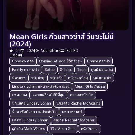
Mean Girls ก๊วนสาวซ่าส์ วีนซะไม่มี
(2024)
6.2
2024
Soundtrack
Full HD
หมวดหมู่
Comedy ตลก
Coming-of-age ชีวิตวัยรุ่น
Drama ดราม่า
Family ครอบครัว
Satire
School
Teen
ดูหนังออนไลน์
มิตรภาพ
หนังน่าดู
หนังฝรั่ง
หนังยอดนิยม
หนังแนะนำ
Lindsay Lohan บทบาทน่าจับตามอง
Mean Girls เรื่องย่อ
การแสดง
คลายเครียดได้ดีที่สุด
ความฮาบังเกิด
นักแสดง Lindsay Lohan
นักแสดง Rachel McAdams
น้ำตาซึมด้วยความประทับใจ
บทภาพยนตร์
ผลงาน Lindsay Lohan
ผลงาน Rachel McAdams
ผู้กำกับ Mark Waters
รีวิว Mean Girls
หนังDrama