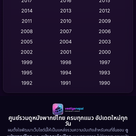
2017
2016
2015
Comedy ตลก
(436)
2014
2013
2012
Coming-of-age ชีวิตวัยรุ่น
(62)
2011
2010
2009
Crime อาชญากรรม
(513)
2008
2007
2006
2005
2004
2003
Cult Film
(4)
2002
2001
2000
Culture
(9)
1999
1998
1997
Dance เต้น
1995
1994
1993
(10)
1992
1991
1990
Detective สืบสวน
(59)
1989
1988
1986
Detective สืบสวน
(73)
1985
1983
1982
1981
1978
1974
Disaster
(13)
ศูนย์รวมดูหนังพากย์ไทย ครบทุกแนว อัปเดตใหม่ทุก
วัน
1971
1962
Disney+
(5)
ผมตั้งใจพัฒนาเว็บไซต์นี้ให้เป็นแหล่งรวมความบันเทิงสำหรับคนที่ชื่นชอบ
ดู