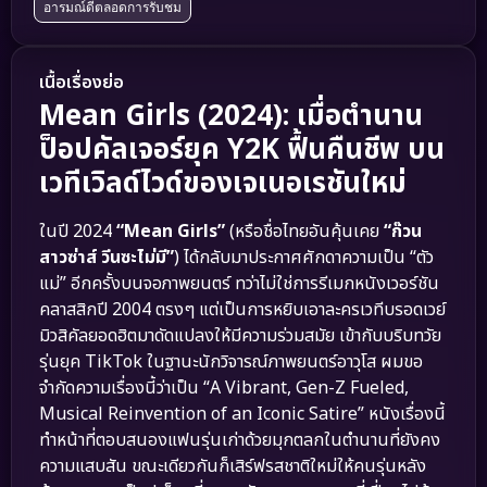
อารมณ์ดีตลอดการรับชม
เนื้อเรื่องย่อ
Mean Girls (2024): เมื่อตำนาน
ป็อปคัลเจอร์ยุค Y2K ฟื้นคืนชีพ บน
เวทีเวิลด์ไวด์ของเจเนอเรชันใหม่
ในปี 2024
“Mean Girls”
(หรือชื่อไทยอันคุ้นเคย
“ก๊วน
สาวซ่าส์ วีนซะไม่มี”
) ได้กลับมาประกาศศักดาความเป็น “ตัว
แม่” อีกครั้งบนจอภาพยนตร์ ทว่าไม่ใช่การรีเมกหนังเวอร์ชัน
คลาสสิกปี 2004 ตรงๆ แต่เป็นการหยิบเอาละครเวทีบรอดเวย์
มิวสิคัลยอดฮิตมาดัดแปลงให้มีความร่วมสมัย เข้ากับบริบทวัย
รุ่นยุค TikTok ในฐานะนักวิจารณ์ภาพยนตร์อาวุโส ผมขอ
จำกัดความเรื่องนี้ว่าเป็น “A Vibrant, Gen-Z Fueled,
Musical Reinvention of an Iconic Satire” หนังเรื่องนี้
ทำหน้าที่ตอบสนองแฟนรุ่นเก่าด้วยมุกตลกในตำนานที่ยังคง
ความแสบสัน ขณะเดียวกันก็เสิร์ฟรสชาติใหม่ให้คนรุ่นหลัง