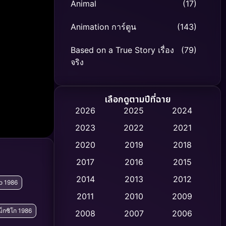
Animal
(17)
Animation การ์ตูน
(143)
Based on a True Story เรื่อง
(79)
จริง
Based on Novel
(8)
เลือกดูตามปีที่ฉาย
Biography ชีวิตจริง
(75)
2026
2025
2024
2023
2022
2021
Black Comedy
(316)
2020
2019
2018
Classic หนังคลาสสิก
(47)
2017
2016
2015
Comedy ตลก
(446)
2014
2013
2012
o 1986
2011
2010
2009
Coming-of-age ชีวิตวัยรุ่น
(62)
 เม็กซิโก 1986
2008
2007
2006
Crime อาชญากรรม
(520)