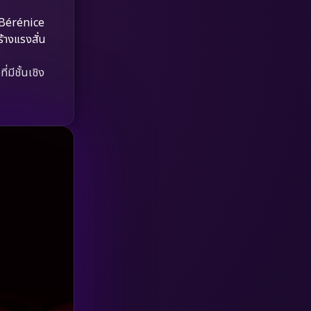
HBO GO
(6)
 Bérénice
ร้างแรงสั่น
HBO Max
(3)
มีชั้นเชิง
Healing
(15)
Heist
(26)
Historical
(7)
History ประวัติศาสตร์
(54)
Holiday
(3)
Horror สยองขวัญ
(390)
Human
(49)
Inspirational แรงบันดาลใจ
(157)