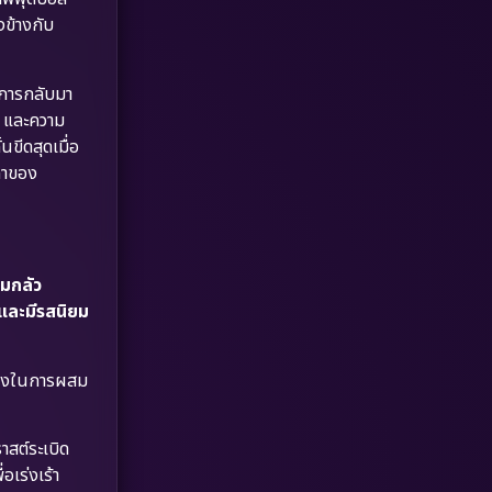
Dystopian
(17)
งข้างกับ
Emotional
(61)
ก การกลับมา
Epic มหากาพย์
(221)
น และความ
ขีดสุดเมื่อ
Erotic
(36)
คาของ
Family ครอบครัว
(369)
Fantasy จินตนาการ
(331)
ามกลัว
และมีรสนิยม
Fiction
(9)
Film
(57)
ร้างในการผสม
Gothic
(3)
สต์ระเบิด
Grief
(7)
เร่งเร้า