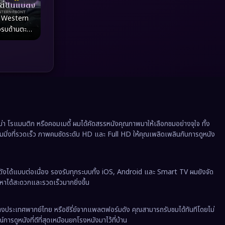
Political การเมือง
(41)
e Western
Prime Video
(20)
รบด้านตะวัน
ลี่ยนแปลง
Psychological จิตวิทยา
(929)
Rescue กู้ภัย
(12)
Revenge
(37)
Road Trip
(8)
 โรแมนติก หรือคอมเมดี้ ผมได้คัดสรรหนังคุณภาพมาให้เลือกชมอย่างจุใจ ทั้ง
ีมมิ่งที่รวดเร็ว ภาพคมชัดระดับ HD และ Full HD ให้คุณเพลิดเพลินกับการดูหนัง
Romance โรแมนติก
(354)
Romantic
(142)
ังได้แบบต่อเนื่อง รองรับทุกระบบทั้ง iOS, Android และ Smart TV ผมยังจัด
นหาได้สะดวกและรวดเร็วมากยิ่งขึ้น
Romantic Comedy
(176)
งต่างประเทศพากย์ไทย หรือซีรี่ย์จากแพลตฟอร์มดัง คุณสามารถรับชมได้ทันทีโดยไม่
Satire
(12)
ารดูหนังที่ดีที่สุดเหมือนยกโรงหนังมาไว้ที่บ้าน