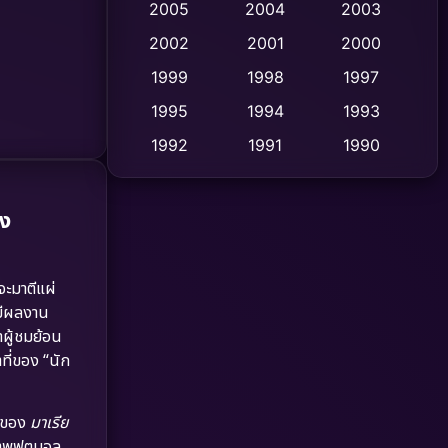
2005
2004
2003
Cult Film
2002
2001
2000
(4)
1999
1998
1997
Culture
(9)
1995
1994
1993
Dance เต้น
(10)
1992
1991
1990
1989
1988
1986
Detective สืบสวน
(75)
1985
1983
1982
่ง
Detective สืบสวน
(60)
1981
1978
1974
Disaster
(13)
1971
1962
จะมาตีแผ่
่มีผลงาน
Disney+
(5)
าผู้ชมย้อน
ที่ของ “นัก
Documentary สารคดี
(93)
Drama ดราม่า
(1,486)
ิตของ
มาเรีย
าภาพฟุตบอล