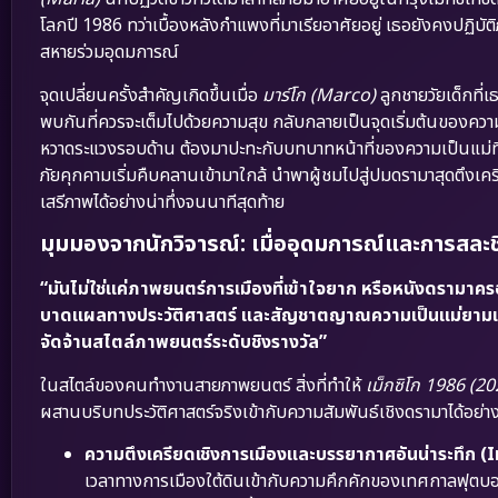
โลกปี 1986 ทว่าเบื้องหลังกำแพงที่มาเรียอาศัยอยู่ เธอยังคงปฏิบัต
สหายร่วมอุดมการณ์
จุดเปลี่ยนครั้งสำคัญเกิดขึ้นเมื่อ
มาร์โก (Marco)
ลูกชายวัยเด็กที่เ
พบกันที่ควรจะเต็มไปด้วยความสุข กลับกลายเป็นจุดเริ่มต้นของความต
หวาดระแวงรอบด้าน ต้องมาปะทะกับบทบาทหน้าที่ของความเป็นแม่ที่
ภัยคุกคามเริ่มคืบคลานเข้ามาใกล้ นำพาผู้ชมไปสู่ปมดรามาสุดตึง
เสรีภาพได้อย่างน่าทึ่งจนนาทีสุดท้าย
มุมมองจากนักวิจารณ์: เมื่ออุดมการณ์และการสล
“มันไม่ใช่แค่ภาพยนตร์การเมืองที่เข้าใจยาก หรือหนังดรามาครอ
บาดแผลทางประวัติศาสตร์ และสัญชาตญาณความเป็นแม่ยามเมื
จัดจ้านสไตล์ภาพยนตร์ระดับชิงรางวัล”
ในสไตล์ของคนทำงานสายภาพยนตร์ สิ่งที่ทำให้
เม็กซิโก 1986 (20
ผสานบริบทประวัติศาสตร์จริงเข้ากับความสัมพันธ์เชิงดรามาได้อย่าง
ความตึงเครียดเชิงการเมืองและบรรยากาศอันน่าระทึก (
เวลาทางการเมืองใต้ดินเข้ากับความคึกคักของเทศกาลฟุตบอลโ