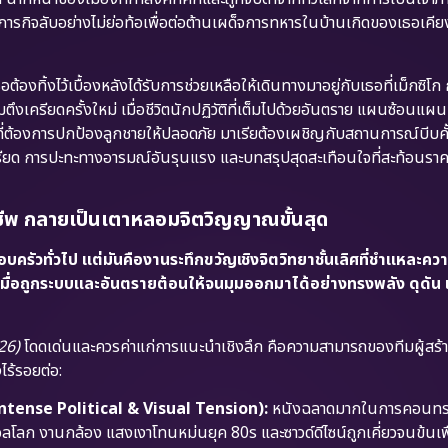
ิภารกิจลับอย่างไม่ย่อท้อเพื่อต่อต้านเผด็จการทหารในบ้านเกิดของเธอเคีย
ธอต้องทิ้งไว้เบื้องหลังได้รับการช่วยเหลือให้เดินทางมาอยู่กับเธอที่เม็กซิโ
ึงเครียดครั้งใหม่ เมื่อชีวิตนักปฏิวัติที่เต็มไปด้วยอันตราย แผนซ้อนแผ
ต้องการปกป้องลูกชายให้ปลอดภัย มาเรียต้องเผชิญกับสถานการณ์บีบคั้น
เครียด การปะทะทางอารมณ์อันรุนแรง และบทสรุปสุดสะเทือนใจที่สะท้อนรา
ะชีพ กลายเป็นเตาหลอมจิตวิญญาณขั้นสุด
บครัวทั่วไป แต่มันคืองานระทึกขวัญเชิงจิตวิทยาชั้นเลิศที่ชำแหละคว
่อถูกระบบและอันตรายต้อนให้จนมุมออกมาได้อย่างทรงพลัง ดุดัน 
26)
โดดเด่นและควรค่าแก่การแนะนำเชิงลึก คือความสามารถของทีมผู้ส
ไร้รอยต่อ:
Intense Political & Visual Tension):
หนังฉลาดมากในการคอนทรา
ลก งานกล้อง แสงเงาโทนหม่นยุค 80s และซาวด์ดีไซน์ถูกเคี่ยวจนข้นเพื่อ