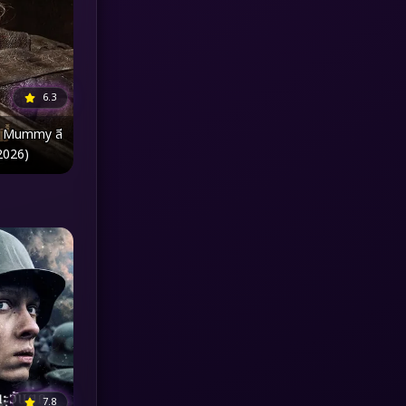
MONOMAX
(1)
Monster
(25)
6.3
Movie Collection
(3)
e Mummy ลี
(2026)
Musical เพลง
(65)
Mystery ลึกลับ
(374)
nature
(4)
Parody
(3)
Period ย้อนยุค
(96)
Political การเมือง
(20)
7.8