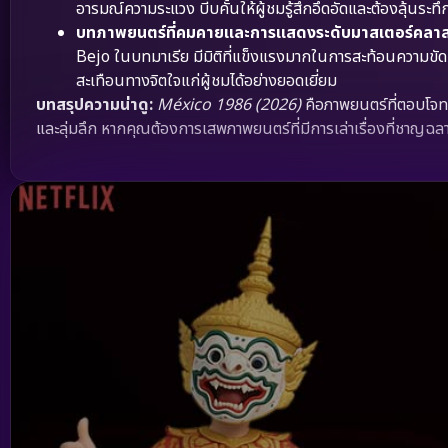
อารมณ์ความระแวง บีบคั้นให้ผู้ชมรู้สึกอึดอัดและต้องลุ้นระ
บทภาพยนตร์ที่คมคายและการแสดงระดับมาสเตอร์คลาส
Bejo ในบทมาเรีย มีมิติที่แข็งแรงมากในการสะท้อนความขัดแย้ง
สะเทือนทางจิตใจแก่ผู้ชมได้อย่างยอดเยี่ยม
บทสรุปความน่าดู:
México 1986 (2026)
คือภาพยนตร์ที่ตอบโจทย
และลุ่มลึก หากคุณต้องการเสพภาพยนตร์ที่มีการเล่าเรื่องที่ชาญ