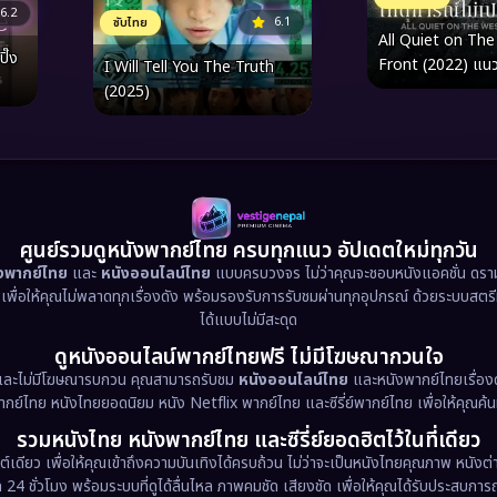
6.2
6.1
ซับไทย
All Quiet on Th
ิ๊ง
Front (2022) แนว
I Will Tell You The Truth
ตก เหตุการณ์ไม่เป
(2025)
ศูนย์รวมดูหนังพากย์ไทย ครบทุกแนว อัปเดตใหม่ทุกวัน
ังพากย์ไทย
และ
หนังออนไลน์ไทย
แบบครบวงจร ไม่ว่าคุณจะชอบหนังแอคชั่น ดราม่า
น เพื่อให้คุณไม่พลาดทุกเรื่องดัง พร้อมรองรับการรับชมผ่านทุกอุปกรณ์ ด้วยระบบสตร
ได้แบบไม่มีสะดุด
ดูหนังออนไลน์พากย์ไทยฟรี ไม่มีโฆษณากวนใจ
และไม่มีโฆษณารบกวน คุณสามารถรับชม
หนังออนไลน์ไทย
และหนังพากย์ไทยเรื่องด
พากย์ไทย หนังไทยยอดนิยม หนัง Netflix พากย์ไทย และซีรี่ย์พากย์ไทย เพื่อให้คุณค้
รวมหนังไทย หนังพากย์ไทย และซีรี่ย์ยอดฮิตไว้ในที่เดียว
ต์เดียว เพื่อให้คุณเข้าถึงความบันเทิงได้ครบถ้วน ไม่ว่าจะเป็นหนังไทยคุณภาพ หนั
 ชั่วโมง พร้อมระบบที่ดูได้ลื่นไหล ภาพคมชัด เสียงชัด เพื่อให้คุณได้รับประสบการณ์ก