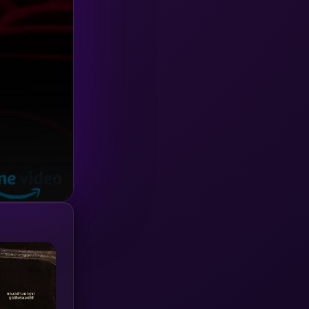
Investigation
(33)
iQIYI
(18)
Kids
(16)
LGBTQ
(5)
Love
(25)
Martial
(6)
Martial Arts
(36)
marvel
(2)
Melodrama
(6)
Military
(7)