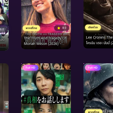
เสียงโรง
8.0
พากย์ไทย
6.0
Lee Cronins Th
The Truth And Tragedy Of
เลง
โครนิน เดอะ มัมมี่ 
Moriah Wilson (2026) –
บันทึกการเดินทางและความตาย
ที่เปลี่ยนวงการจักรยานไปตลอด
กาล
Full HD
Full HD
พากย์ไทย