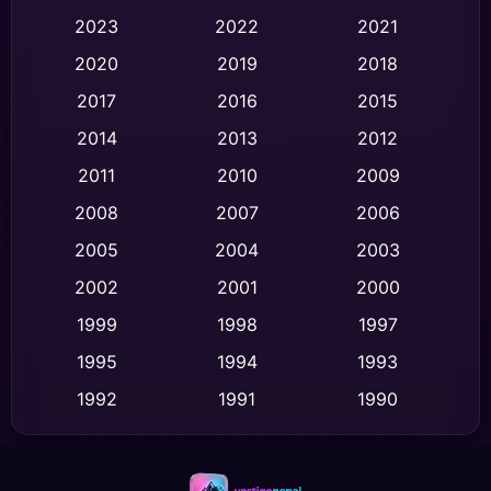
Black Comedy
(316)
2023
2022
2021
Classic หนังคลาสสิก
(47)
2020
2019
2018
2017
2016
2015
Comedy ตลก
(446)
2014
2013
2012
Coming-of-age ชีวิตวัยรุ่น
(62)
2011
2010
2009
Crime อาชญากรรม
(520)
2008
2007
2006
2005
2004
2003
Cult Film
(4)
2002
2001
2000
Culture
(9)
1999
1998
1997
Dance เต้น
1995
1994
1993
(10)
1992
1991
1990
Detective สืบสวน
(75)
1989
1988
1986
Detective สืบสวน
(60)
1985
1983
1982