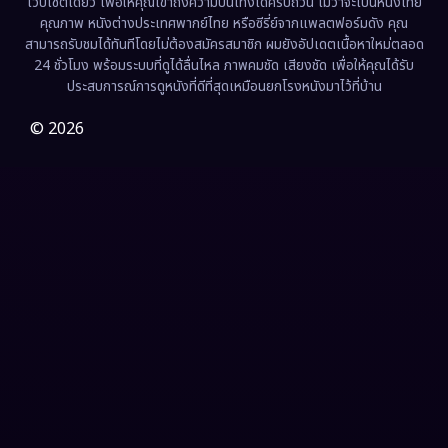
เว็บไซต์เดียว เพื่อให้คุณเข้าถึงความบันเทิงได้ครบถ้วน ไม่ว่าจะเป็นหนังไทย
คุณภาพ หนังต่างประเทศพากย์ไทย หรือซีรี่ย์จากแพลตฟอร์มดัง คุณ
Fiction
(9)
สามารถรับชมได้ทันทีโดยไม่ต้องสมัครสมาชิก ผมยังอัปเดตเนื้อหาใหม่ตลอด
24 ชั่วโมง พร้อมระบบที่ดูได้ลื่นไหล ภาพคมชัด เสียงชัด เพื่อให้คุณได้รับ
Film
(57)
ประสบการณ์การดูหนังที่ดีที่สุดเหมือนยกโรงหนังมาไว้ที่บ้าน
Gothic
(3)
© 2026
Grief
(7)
HBO GO
(6)
HBO Max
(3)
Healing
(15)
Heist
(26)
Historical
(7)
History ประวัติศาสตร์
(54)