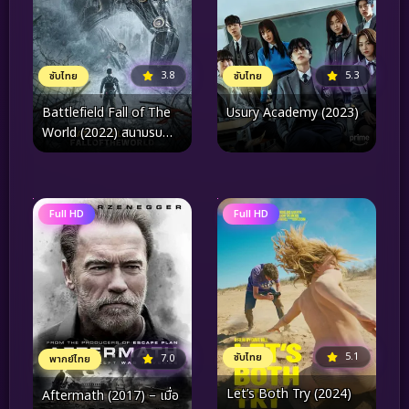
3.8
5.3
ซับไทย
ซับไทย
Battlefield Fall of The
Usury Academy (2023)
World (2022) สนามรบ
หายนะของโลก
Full HD
Full HD
5.1
ซับไทย
7.0
พากย์ไทย
Let’s Both Try (2024)
Aftermath (2017) – เมื่อ