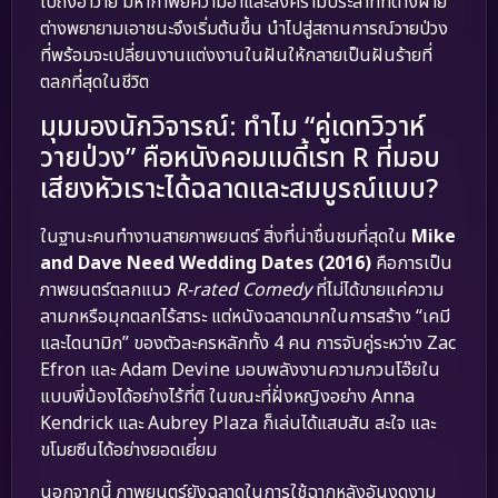
ไปถึงฮาวาย มหากาพย์ความฮาและสงครามประสาทที่ต่างฝ่าย
ต่างพยายามเอาชนะจึงเริ่มต้นขึ้น นำไปสู่สถานการณ์วายป่วง
ที่พร้อมจะเปลี่ยนงานแต่งงานในฝันให้กลายเป็นฝันร้ายที่
ตลกที่สุดในชีวิต
มุมมองนักวิจารณ์: ทำไม “คู่เดทวิวาห์
วายป่วง” คือหนังคอมเมดี้เรท R ที่มอบ
เสียงหัวเราะได้ฉลาดและสมบูรณ์แบบ?
ในฐานะคนทำงานสายภาพยนตร์ สิ่งที่น่าชื่นชมที่สุดใน
Mike
and Dave Need Wedding Dates (2016)
คือการเป็น
ภาพยนตร์ตลกแนว
R-rated Comedy
ที่ไม่ได้ขายแค่ความ
ลามกหรือมุกตลกไร้สาระ แต่หนังฉลาดมากในการสร้าง “เคมี
และไดนามิก” ของตัวละครหลักทั้ง 4 คน การจับคู่ระหว่าง Zac
Efron และ Adam Devine มอบพลังงานความกวนโอ๊ยใน
แบบพี่น้องได้อย่างไร้ที่ติ ในขณะที่ฝั่งหญิงอย่าง Anna
Kendrick และ Aubrey Plaza ก็เล่นได้แสบสัน สะใจ และ
ขโมยซีนได้อย่างยอดเยี่ยม
นอกจากนี้ ภาพยนตร์ยังฉลาดในการใช้ฉากหลังอันงดงาม