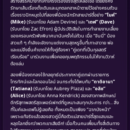
สร้างสรรค์มาจากเค้าโครงเรื่องจริงสุดเหลือเชื่อ โดยยังคง
รักษาเส้นเรื่องดั้งเดิมและมุกตลกฮาหน้าตายไว้อย่างครบถ้วน
เรื่องราวปักหมุดไปที่สองพี่น้องนักรักสายปาร์ตี้อย่าง
“ไมค์”
(Mike)
(รับบทโดย Adam Devine) และ
“เดฟ” (Dave)
(รับบทโดย Zac Efron) ผู้มีประวัติเสียในการทำลายงานเลี้ยง
ของครอบครัวพังพินาศมานับครั้งไม่ถ้วน เมื่อ “จินนี่” น้อง
สาวแท้ ๆ กำลังจะจัดงานแต่งงานสุดหรูขึ้นที่เกาะฮาวาย พ่อ
และแม่จึงยื่นคำขาดให้ทั้งคู่ต้องหา “คู่เดทที่เป็นกุลสตรี
เรียบร้อย” มาร่วมงานเพื่อคอยคุมพฤติกรรมไม่ให้งานวิวาห์
ต้องล่ม
สองพี่น้องตกลงใช้กลยุทธ์ประกาศหาคู่เดทผ่านรายการ
โทรทัศน์และโลกออนไลน์ จนกระทั่งได้พบกับ
“ตาติอานา”
(Tatiana)
(รับบทโดย Aubrey Plaza) และ
“อลิซ”
(Alice)
(รับบทโดย Anna Kendrick) สองสาวภาพลักษณ์
ดีกรีสุภาพสตรีสุดเพอร์เฟกต์ที่ดูเหมาะสมทุกประการ ทว่า… สิ่ง
ที่ไมค์และเดฟไม่รู้เลยคือ ทั้งหมดเป็นเพียง “ฉากบังหน้า”
เพราะแท้จริงแล้วสองสาวคู่นี้คือตัวแม่สายปาร์ตี้สุดแสบและ
หลุดโลกยิ่งกว่าพวกเขาเสียอีก! เมื่อก๊วนคนเพี้ยนทั้งสี่เดินทาง