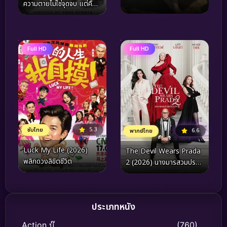
ความตายไม่ใช่จุดจบ แต่คือ
จุดเริ่มต้นของความทรมานที่
ไร้เสียง
Full HD
Full HD
5.3
ซับไทย
6.6
พากย์ไทย
Luck My Life (2026)
The Devil Wears Prada
พลิกดวงลิขิตชีวิต
2 (2026) นางมารสวมปราด้
า 2
ประเภทหนัง
Action บู๊
(760)