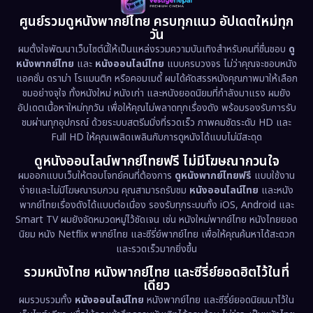
1981
1978
1974
Disaster
(13)
ศูนย์รวมดูหนังพากย์ไทย ครบทุกแนว อัปเดตใหม่ทุก
วัน
1971
1962
Disney+
(5)
ผมตั้งใจพัฒนาเว็บไซต์นี้ให้เป็นแหล่งรวมความบันเทิงสำหรับคนที่ชื่นชอบ
ดู
หนังพากย์ไทย
และ
หนังออนไลน์ไทย
แบบครบวงจร ไม่ว่าคุณจะชอบหนัง
Documentary สารคดี
(93)
แอคชั่น ดราม่า โรแมนติก หรือคอมเมดี้ ผมได้คัดสรรหนังคุณภาพมาให้เลือก
ชมอย่างจุใจ ทั้งหนังใหม่ หนังเก่า และหนังยอดนิยมที่กำลังมาแรง ผมยัง
อัปเดตเนื้อหาใหม่ทุกวัน เพื่อให้คุณไม่พลาดทุกเรื่องดัง พร้อมรองรับการรับ
Drama ดราม่า
(1,486)
ชมผ่านทุกอุปกรณ์ ด้วยระบบสตรีมมิ่งที่รวดเร็ว ภาพคมชัดระดับ HD และ
Full HD ให้คุณเพลิดเพลินกับการดูหนังได้แบบไม่มีสะดุด
Dystopian
(17)
ดูหนังออนไลน์พากย์ไทยฟรี ไม่มีโฆษณากวนใจ
Emotional
(61)
ผมออกแบบเว็บให้ตอบโจทย์คนที่ต้องการ
ดูหนังพากย์ไทยฟรี
แบบใช้งาน
ง่ายและไม่มีโฆษณารบกวน คุณสามารถรับชม
หนังออนไลน์ไทย
และหนัง
พากย์ไทยเรื่องดังได้แบบต่อเนื่อง รองรับทุกระบบทั้ง iOS, Android และ
Epic มหากาพย์
(221)
Smart TV ผมยังจัดหมวดหมู่ไว้ชัดเจน เช่น หนังใหม่พากย์ไทย หนังไทยยอด
นิยม หนัง Netflix พากย์ไทย และซีรี่ย์พากย์ไทย เพื่อให้คุณค้นหาได้สะดวก
Erotic
(36)
และรวดเร็วมากยิ่งขึ้น
รวมหนังไทย หนังพากย์ไทย และซีรี่ย์ยอดฮิตไว้ในที่
Family ครอบครัว
(369)
เดียว
ผมรวบรวมทั้ง
หนังออนไลน์ไทย
หนังพากย์ไทย และซีรี่ย์ยอดนิยมมาไว้ใน
Fantasy จินตนาการ
(331)