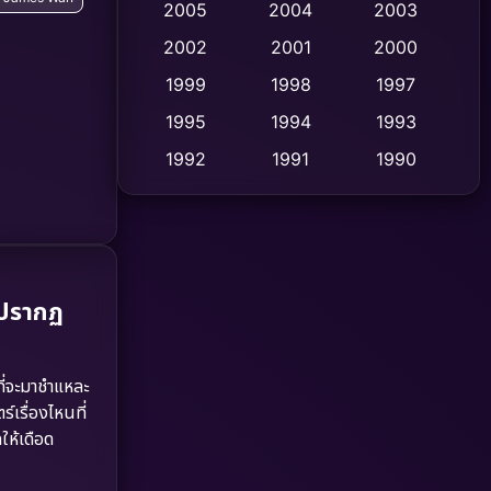
2005
2004
2003
Cult Film
2002
2001
2000
(4)
1999
1998
1997
Culture
(9)
1995
1994
1993
Dance เต้น
(10)
1992
1991
1990
1989
1988
1986
Detective สืบสวน
(75)
1985
1983
1982
Detective สืบสวน
(60)
1981
1978
1974
Disaster
(13)
ะปรากฏ
1971
1962
Disney+
(5)
ี่จะมาชำแหละ
Documentary สารคดี
(93)
์เรื่องไหนที่
ให้เดือด
Drama ดราม่า
(1,484)