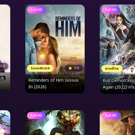
Full HD
Full HD
5.9
5.6
Soundtrack
พากย์ไทย
Reminders of Him ร่องรอย
Bull Demon King
รัก (2026)
Again (2022) กา
จอมมารกระทิง
Full HD
Full HD