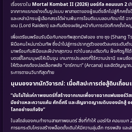
เรื่องราวใน
Mortal Kombat II (2026) มอร์ทัล คอมแบท 2
ยั
จากภาคแรกอย่างเต็มรูปแบบ พาสายตาของผู้ชมดิ่งลึกไปสู่ศึกครั้ง
และเหล่านักรบผู้เลือกสรรได้ผ่านพ้นการโจมตีแบบลอบกัดมาได้ ฉ
เดน (Lord Raiden) และทีมต้องเผชิญหน้ากับการเปิดศึกครั้งใหญ่
เพื่อเตรียมพร้อมรับมือกับกองทัพสุดทมิฬของ ชาง ซุง (Shang Ts
ฝีมือคนใหม่มาร่วมทัพ ซึ่งนำไปสู่การปรากฏตัวของตัวละครระดับตำนา
มาพร้อมกับฝีมือและฝีปากสุดกวน ทว่าในขณะเดียวกัน ฝั่งศัตรูก็ได้ป
บดขยี้โลกมนุษย์ให้เป็นจุน เกมการประลองที่ไร้ความปรานี แผนซ้อ
ให้ตัวละครต้องปลดล็อกพลัง “อาร์คานา” (Arcana) และจิตวิญญาณนัก
ระการตาจนวินาทีสุดท้าย
มุมมองจากนักวิจารณ์: เมื่อศิลปะการต่อสู้ดิบเถื่
“มันไม่ใช่แค่ภาพยนตร์ที่สร้างจากเกมเพื่อขายฉากแฟนเซอร์วิสทั่วไ
มือชำแหละความแค้น ศักดิ์ศรี และสัญชาตญาณดิบของนักสู้ ออ
โลกอย่างแท้จริง”
ในสไตล์ของคนทำงานสายภาพยนตร์ สิ่งที่ทำให้
มอร์ทัล คอมแบท 2
การยกระดับโครงสร้างพล็อตดั้งเดิมให้มีความลุ่มลึก ทรงพลัง และสมจ