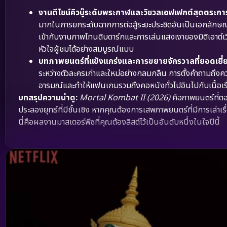
งานดีไซน์คิวบู๊ระดับพระกาฬและวิชวลเอฟเฟกต์สุดต
มากในการยกระดับฉากการต่อสู้ระยะประชิดอันเป็นเอกลักษณ์ ท่
เข้ากับงานภาพโทนดิบดาร์กและการเล่นแสงเงาของมิติเอาต์เวิลด์
หัวใจผู้ชมได้อย่างสมบูรณ์แบบ
บทภาพยนตร์ที่แข็งแกร่งและการขยายจักรวาลที่ยอดเยี่
ระหว่างตัวละครเก่าและใหม่อย่างกลมกลืน การตั้งคำถามถึง
อารมณ์และทำให้แฟนเกมรวมถึงคอหนังทั่วไปอินไปกับเนื้อเรื
บทสรุปความน่าดู:
Mortal Kombat II (2026)
คือภาพยนตร์ที่ต
ประลองยุทธ์ที่มีชั้นเชิง หากคุณต้องการเสพภาพยนตร์ที่มีการเล่าเ
นี่คือผลงานมาสเตอร์พีซที่คุณต้องลิสต์ไว้เป็นอันดับหนึ่งในใจปีนี้