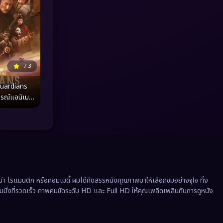
Political การเมือง
(41)
Prime Video
(20)
Psychological จิตวิทยา
(927)
7.3
Rescue กู้ภัย
(12)
uardians
Revenge
(37)
ณ์แอนิเมชั่
ี่นิยามคำว่า
ดาบ” ขึ้นใหม่
Road Trip
(8)
Romance โรแมนติก
(354)
Romantic
(142)
 โรแมนติก หรือคอมเมดี้ ผมได้คัดสรรหนังคุณภาพมาให้เลือกชมอย่างจุใจ ทั้ง
Romantic Comedy
(176)
ีมมิ่งที่รวดเร็ว ภาพคมชัดระดับ HD และ Full HD ให้คุณเพลิดเพลินกับการดูหนัง
Satire
(12)