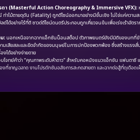
ระการตา (Masterful Action Choreography & Immersive VFX):
ห
าไม้ตายดุดัน (Fatality) ถูกดีไซน์ออกมาอย่างมีชั้นเชิง ไม่ใช่แค่ความ
ได้อย่างไร้ที่ติ ซาวด์ดีไซน์ดนตรีประกอบถูกเคี่ยวจนข้นเพื่อเร่งเร้าอัต
ยม:
นอกเหนือจากฉากแอ็กชันน็อนสต็อป ตัวภาพยนตร์ยังมีมิติของบทที่ขั
ความเสียสละและขีดจำกัดของมนุษย์ในการปกป้องพวกพ้อง ซึ่งสร้างแรงสั
่องได้อย่างง่ายดาย
อบโจทย์คำว่า “คุณภาพระดับห้าดาว” สำหรับคอหนังแนวแอ็กชัน แฟนตาซี 
รื่องที่ชาญฉลาด งานโปรดักชันอลังการสะกดสายตา และฉากต่อสู้ที่ดุเดือดเผ