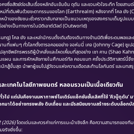
งคงซื่อสัตย์ต่อเส้นเรื่องหลักอันเข้มข้น ดุดัน และชวนหัวใจระทึก โดยสานต
ใหม่ที่เดิมพันด้วยชะตากรรมของโลก (Earthrealm) หลังจากที่ โคล ยัง 
ากหน้าของชัยชนะชั่วคราวกลับกลายเป็นชนวนเหตุของสงครามเต็มรูปแบบ เ
อย่างเป็นทางการในมิติเอาต์เวิลด์ (Outworld)
ung) โคล ยัง และเหล่านักรบดั้งเดิมต้องเดินทางข้ามมิติเพื่อระดมพลแ
นที่แฟนๆ ทั่วโลกตั้งตารอคอยอย่าง จอห์นนี่ เคจ (Johnny Cage) ซูเปอร์ส
ลุกชีพจักรพรรดิผู้บ้าคลั่งและโหดเหี้ยมที่สุดอย่าง เชา คาน (Shao Kahn) 
นแผน และการหักหลังภายในศึกมอร์ทัล คอมแบท ครั้งประวัติศาสตร์นี้จึงระ
สู้ขั้นสุด นำพาผู้ชมไปสู่วังวนแห่งความเดือดสะท้านโลกันตร์ และบทสรุ
อนและเทคโนโลยีภาพยนตร์ หลอมรวมเป็นเนื้อเดียวกัน
ป แต่มันคืองานมหากาพย์โมเดิร์นแอ็กชันชั้นเลิศที่ใช้ ‘คิวบู๊ดุดัน’ มา
กมาได้อย่างทรงพลัง ดิบเถื่อน และมีรสนิยมงานสร้างระดับบล็อกบัส
 (2026)
โดดเด่นและควรค่าแก่การแนะนำเชิงลึก คือความสามารถของทีมผ
ริงยิ่งขึ้น: