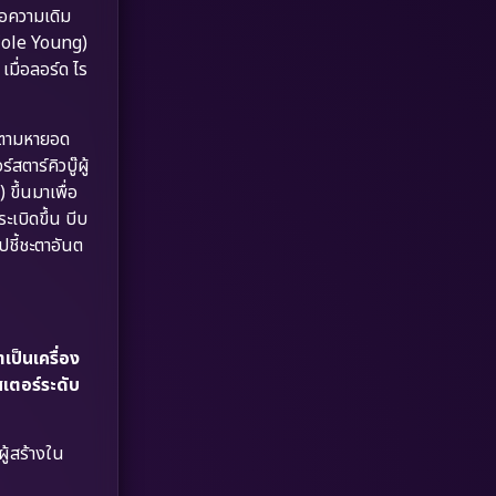
Dystopian
(17)
่อความเดิม
(Cole Young)
Emotional
(61)
มื่อลอร์ด ไร
Epic มหากาพย์
(220)
ละตามหายอด
Erotic
(36)
ตาร์คิวบู๊ผู้
ขึ้นมาเพื่อ
Family ครอบครัว
(369)
เบิดขึ้น บีบ
ปชี้ชะตาอันต
Fantasy จินตนาการ
(331)
Fiction
(9)
เป็นเครื่อง
Film
(57)
เตอร์ระดับ
Gothic
(3)
ู้สร้างใน
Grief
(7)