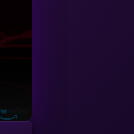
Investigation
(33)
iQIYI
(18)
Kids
(16)
LGBTQ
(5)
Love
(25)
Martial
(6)
Martial Arts
(36)
marvel
(2)
Melodrama
(6)
Military
(7)