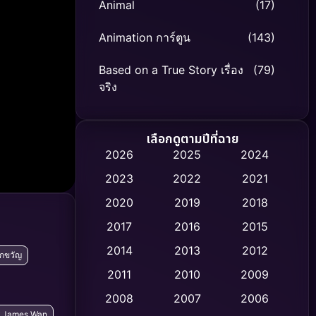
Animal
(17)
Animation การ์ตูน
(143)
Based on a True Story เรื่อง
(79)
จริง
Based on Novel
(8)
เลือกดูตามปีที่ฉาย
Biography ชีวิตจริง
(75)
2026
2025
2024
2023
2022
2021
Black Comedy
(316)
2020
2019
2018
Classic หนังคลาสสิก
(47)
2017
2016
2015
Comedy ตลก
(446)
2014
2013
2012
ึกขวัญ
2011
2010
2009
Coming-of-age ชีวิตวัยรุ่น
(62)
2008
2007
2006
Crime อาชญากรรม
(520)
ร์ James Wan