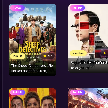
หนังโรง
Full HD
พากย์ไทย
6.7
เสียงโรง
Suburbicon พ่อบ้านซ่าส์ บ้าดี
The Sheep Detectives แก๊ง
เดือด (2017)
แกะรอย ยอดนักสืบ (2026)
Full HD
Full HD