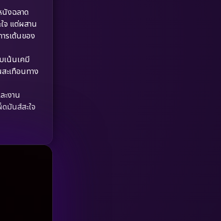
HBO GO
(6)
นังฉลาด
สะใจ แต่ผสาน
HBO Max
(3)
ราการเต้นของ
Healing
(15)
บเน้นเคมี
่นสะเทือนทาง
Heist
(26)
และงาน
Historical
(7)
็ดมันส์สะใจ
History ประวัติศาสตร์
(54)
Holiday
(3)
Horror สยองขวัญ
(389)
Human
(49)
Inspirational แรงบันดาลใจ
(157)