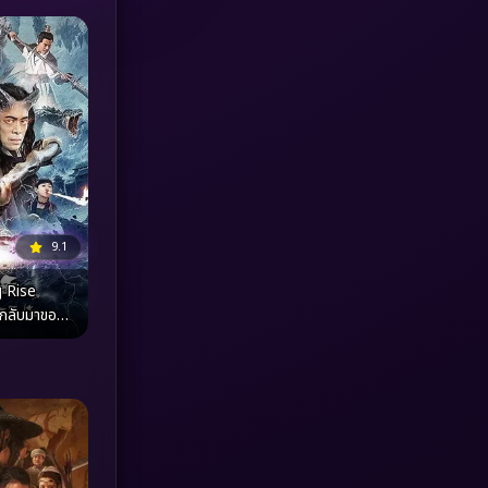
MONOMAX
(1)
Monster
(25)
Movie Collection
(3)
Musical เพลง
(65)
9.1
Mystery ลึกลับ
(374)
 Rise
nature
(4)
รกลับมาของ
Parody
(3)
Period ย้อนยุค
(96)
Political การเมือง
(20)