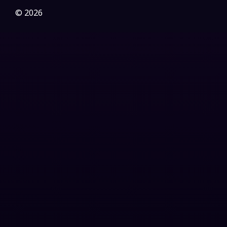
Gothic
(3)
© 2026
Grief
(7)
HBO GO
(6)
HBO Max
(3)
Healing
(15)
Heist
(26)
Historical
(7)
History ประวัติศาสตร์
(54)
Holiday
(3)
Horror สยองขวัญ
(385)