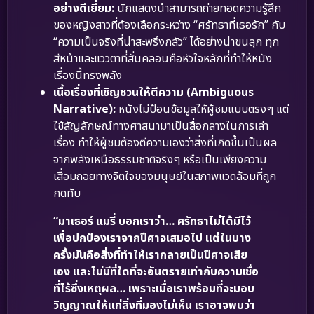
อย่างดีเยี่ยม:
นักแสดงนำสามารถถ่ายทอดความรู้สึก
ของหญิงสาวที่ต้องเลือกระหว่าง “ศรัทธาที่เธอรัก” กับ
“ความเป็นจริงที่น่าสะพรึงกลัว” ได้อย่างน่าขนลุก ทุก
สีหน้าและแววตาที่สั่นคลอนคือหัวใจหลักที่ทำให้หนัง
เรื่องนี้ทรงพลัง
เนื้อเรื่องที่เชิญชวนให้ตีความ (Ambiguous
Narrative):
หนังไม่ป้อนข้อมูลให้ผู้ชมแบบตรงๆ แต่
ใช้สัญลักษณ์ทางศาสนามาเป็นสื่อกลางในการเล่า
เรื่อง ทำให้ผู้ชมต้องตีความเองว่าสิ่งที่เกิดขึ้นเป็นผล
จากพลังเหนือธรรมชาติจริงๆ หรือเป็นเพียงความ
เสื่อมถอยทางจิตใจของมนุษย์ในสภาพแวดล้อมที่ถูก
กดทับ
“มาเธอร์ แมรี่ บอกเราว่า… ศรัทธาไม่ได้มีไว้
เพื่อปกป้องเราจากปีศาจเสมอไป แต่ในบาง
ครั้งมันคือสิ่งที่ทำให้เรากลายเป็นปิศาจเสีย
เอง และไม่มีที่ใดที่จะอันตรายเท่ากับความเชื่อ
ที่ไร้ซึ่งเหตุผล… เพราะเมื่อเราพร้อมที่จะมอบ
วิญญาณให้แก่สิ่งที่มองไม่เห็น เราอาจพบว่า