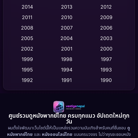
2014
2013
2012
Coming-of-age ชีวิตวัยรุ่น
(62)
2011
2010
2009
Crime อาชญากรรม
(513)
2008
2007
2006
2005
2004
2003
Cult Film
(4)
2002
2001
2000
Culture
(9)
1999
1998
1997
Dance เต้น
1995
1994
1993
(10)
1992
1991
1990
Detective สืบสวน
(59)
1989
1988
1986
Detective สืบสวน
(73)
1985
1983
1982
1981
1978
1974
Disaster
(13)
ศูนย์รวมดูหนังพากย์ไทย ครบทุกแนว อัปเดตใหม่ทุก
วัน
1971
1962
Disney+
(5)
ผมตั้งใจพัฒนาเว็บไซต์นี้ให้เป็นแหล่งรวมความบันเทิงสำหรับคนที่ชื่นชอบ
ดู
หนังพากย์ไทย
และ
หนังออนไลน์ไทย
แบบครบวงจร ไม่ว่าคุณจะชอบหนัง