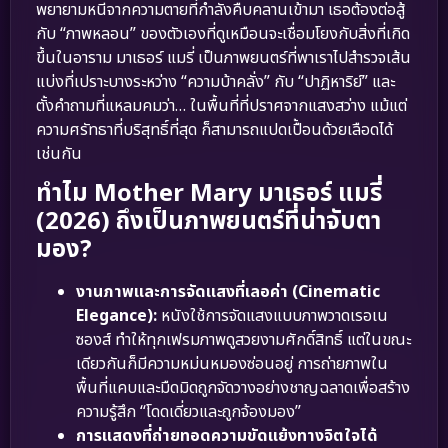
พยายามหนีจากความตายที่กำลังคืบคลานเข้ามา เธอต้องต่อสู้
กับ “ภาพหลอน” ของตัวเองที่ดูเหมือนจะเชื่อมโยงกับสิ่งที่เกิด
ขึ้นในอาราม มาเธอร์ แมรี่ เป็นภาพยนตร์ที่พาเราไปสำรวจเส้น
แบ่งที่เปราะบางระหว่าง “ความบ้าคลั่ง” กับ “ปาฏิหาริย์” และ
ตั้งคำถามที่แหลมคมว่า… ในพื้นที่ที่ปราศจากแสงสว่าง แม้แต่
ความศรัทธาที่บริสุทธิ์ที่สุด ก็สามารถแปดเปื้อนด้วยเลือดได้
เช่นกัน
ทำไม Mother Mary มาเธอร์ แมรี่
(2026) ถึงเป็นภาพยนตร์ที่น่าจับตา
มอง?
งานภาพและการจัดแสงที่เลอค่า (Cinematic
Elegance):
หนังใช้การจัดแสงแบบภาพวาดเรอเน
ซองส์ ทำให้ทุกเฟรมภาพดูสวยงามศักดิ์สิทธิ์ แต่ในขณะ
เดียวกันก็มีความหม่นหมองซ่อนอยู่ การถ่ายภาพใน
พื้นที่แคบและมืดมิดถูกจัดวางอย่างชาญฉลาดเพื่อสร้าง
ความรู้สึก “โดดเดี่ยวและถูกจ้องมอง”
การแสดงที่ถ่ายทอดความขัดแย้งทางจิตใจได้