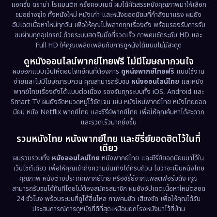
Documentary สารคดี
(93)
แอคชั่น ดราม่า โรแมนติก หรือคอมเมดี้ ผมได้คัดสรรหนังคุณภาพมาให้เลือก
ชมอย่างจุใจ ทั้งหนังใหม่ หนังเก่า และหนังยอดนิยมที่กำลังมาแรง ผมยัง
อัปเดตเนื้อหาใหม่ทุกวัน เพื่อให้คุณไม่พลาดทุกเรื่องดัง พร้อมรองรับการรับ
Drama ดราม่า
(1,460)
ชมผ่านทุกอุปกรณ์ ด้วยระบบสตรีมมิ่งที่รวดเร็ว ภาพคมชัดระดับ HD และ
Full HD ให้คุณเพลิดเพลินกับการดูหนังได้แบบไม่มีสะดุด
Dystopian
(17)
ดูหนังออนไลน์พากย์ไทยฟรี ไม่มีโฆษณากวนใจ
Emotional
(61)
ผมออกแบบเว็บให้ตอบโจทย์คนที่ต้องการ
ดูหนังพากย์ไทยฟรี
แบบใช้งาน
ง่ายและไม่มีโฆษณารบกวน คุณสามารถรับชม
หนังออนไลน์ไทย
และหนัง
พากย์ไทยเรื่องดังได้แบบต่อเนื่อง รองรับทุกระบบทั้ง iOS, Android และ
Epic มหากาพย์
(218)
Smart TV ผมยังจัดหมวดหมู่ไว้ชัดเจน เช่น หนังใหม่พากย์ไทย หนังไทยยอด
นิยม หนัง Netflix พากย์ไทย และซีรี่ย์พากย์ไทย เพื่อให้คุณค้นหาได้สะดวก
Erotic
(36)
และรวดเร็วมากยิ่งขึ้น
รวมหนังไทย หนังพากย์ไทย และซีรี่ย์ยอดฮิตไว้ในที่
Family ครอบครัว
(363)
เดียว
ผมรวบรวมทั้ง
หนังออนไลน์ไทย
หนังพากย์ไทย และซีรี่ย์ยอดนิยมมาไว้ใน
Fantasy จินตนาการ
(326)
เว็บไซต์เดียว เพื่อให้คุณเข้าถึงความบันเทิงได้ครบถ้วน ไม่ว่าจะเป็นหนังไทย
คุณภาพ หนังต่างประเทศพากย์ไทย หรือซีรี่ย์จากแพลตฟอร์มดัง คุณ
Fiction
(9)
สามารถรับชมได้ทันทีโดยไม่ต้องสมัครสมาชิก ผมยังอัปเดตเนื้อหาใหม่ตลอด
24 ชั่วโมง พร้อมระบบที่ดูได้ลื่นไหล ภาพคมชัด เสียงชัด เพื่อให้คุณได้รับ
Film
(57)
ประสบการณ์การดูหนังที่ดีที่สุดเหมือนยกโรงหนังมาไว้ที่บ้าน