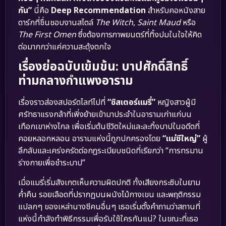
กัน”
นี่คือ
Deep Recommendation
สำหรับคอหนังสาย
ดาร์กที่ชื่นชอบงานสไตล์
The Witch
,
Saint Maud
หรือ
The First Omen
ซึ่งต้องการภาพยนตร์ที่ทิ้งปมในใจให้คิด
ต่อมากกว่าแค่ความสะดุ้งตกใจ
เรื่องย่อฉบับเข้มข้น: บาปศักดิ์สิทธิ์
ท่ามกลางกำแพงอาราม
เรื่องราวส่องสปอร์ตไลท์ไปที่
“ซิสเตอร์แมรี่”
หญิงสาวผู้มี
ศรัทธาแรงกล้าที่เพิ่งย้ายเข้ามาประจำในอารามเก่าแก่บน
เทือกเขาห่างไกล เพื่อเริ่มต้นชีวิตใหม่และละทิ้งบาปในอดีตที่
คอยหลอกหลอน อารามแห่งนี้ถูกปกครองโดย
“แม่ชีใหญ่”
ผู้
ลึกลับและเคร่งครัดต่อกฎระเบียบชนิดที่เรียกว่า “การทรมาน
ร่างกายเพื่อชำระบาป”
เมื่อแมรี่เริ่มสังเกตเห็นความผิดปกติ ทั้งเสียงกระซิบในยาม
ค่ำคืน รอยเลือดที่ปรากฏบนผนังไม้กางเขน และพฤติกรรม
แปลกๆ ของเหล่านางชีคนอื่นๆ เธอเริ่มตั้งคำถามว่าสถานที่
แห่งนี้กำลังทำพิธีกรรมเพื่อรับใช้ใครกันแน่? ในขณะที่เธอ