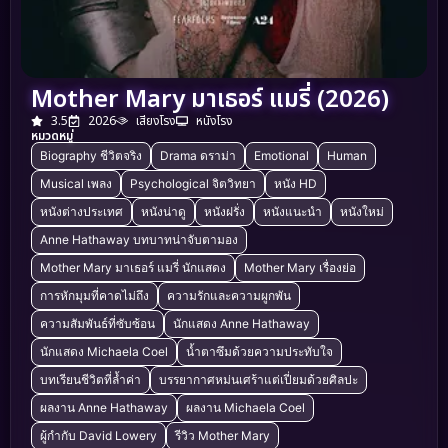
Mother Mary มาเธอร์ แมรี่ (2026)
3.5
2026
เสียงโรง
หนังโรง
หมวดหมู่
Biography ชีวิตจริง
Drama ดราม่า
Emotional
Human
Musical เพลง
Psychological จิตวิทยา
หนัง HD
หนังต่างประเทศ
หนังน่าดู
หนังฝรั่ง
หนังแนะนำ
หนังใหม่
Anne Hathaway บทบาทน่าจับตามอง
Mother Mary มาเธอร์ แมรี่ นักแสดง
Mother Mary เรื่องย่อ
การหักมุมที่คาดไม่ถึง
ความรักและความผูกพัน
ความสัมพันธ์ที่ซับซ้อน
นักแสดง Anne Hathaway
นักแสดง Michaela Coel
น้ำตาซึมด้วยความประทับใจ
บทเรียนชีวิตที่ล้ำค่า
บรรยากาศหม่นเศร้าแต่เปี่ยมด้วยศิลปะ
ผลงาน Anne Hathaway
ผลงาน Michaela Coel
ผู้กำกับ David Lowery
รีวิว Mother Mary