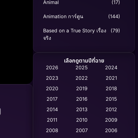
Animal
(17)
Animation การ์ตูน
(144)
Based on a True Story เรื่อง
(79)
จริง
Based on Novel
(8)
เลือกดูตามปีที่ฉาย
Biography ชีวิตจริง
(75)
2026
2025
2024
2023
2022
2021
Black Comedy
(326)
2020
2019
2018
Classic หนังคลาสสิก
(47)
2017
2016
2015
Comedy ตลก
(454)
2014
2013
2012
2011
2010
2009
Coming-of-age ชีวิตวัยรุ่น
(63)
2008
2007
2006
Crime อาชญากรรม
(532)