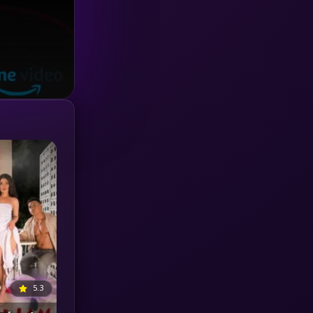
Investigation
(33)
iQIYI
(18)
Kids
(16)
LGBTQ
(5)
Love
(25)
Martial
(6)
Martial Arts
(36)
marvel
(2)
Melodrama
(6)
5.3
Military
(7)