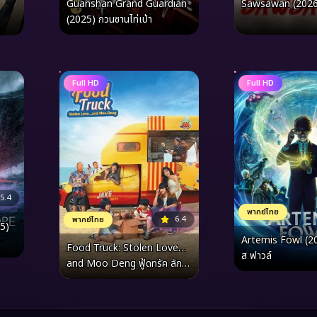
Guanshan Grand Guardian
Sawsawan (2026)
(2025) กวนซานไท่เป่า
Full HD
Full HD
5.4
พากย์ไทย
6.4
พากย์ไทย
5)
Artemis Fowl (202
Food Truck: Stolen Love…
ส ฟาวล์
and Moo Deng ฟู้ดทรัค ลัก
(รัก) หมูเด้ง (2025)