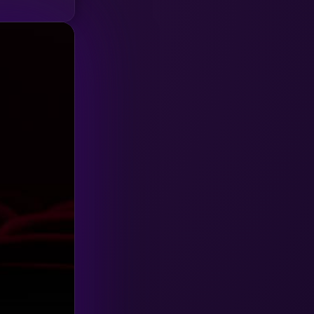
HBO GO
(6)
HBO Max
(3)
Healing
(15)
Heist
(27)
Historical
(7)
History ประวัติศาสตร์
(54)
Holiday
(3)
Horror สยองขวัญ
(392)
Human
(49)
Inspirational แรงบันดาลใจ
(157)