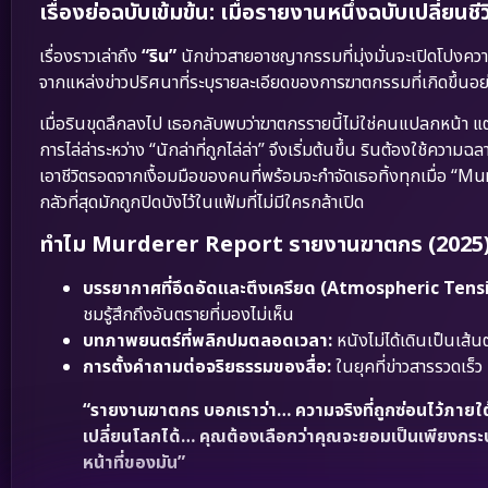
เรื่องย่อฉบับเข้มข้น: เมื่อรายงานหนึ่งฉบับเปลี่ย
เรื่องราวเล่าถึง
“ริน”
นักข่าวสายอาชญากรรมที่มุ่งมั่นจะเปิดโปงคว
จากแหล่งข่าวปริศนาที่ระบุรายละเอียดของการฆาตกรรมที่เกิดขึ้นอย
เมื่อรินขุดลึกลงไป เธอกลับพบว่าฆาตกรรายนี้ไม่ใช่คนแปลกหน้า แ
การไล่ล่าระหว่าง “นักล่าที่ถูกไล่ล่า” จึงเริ่มต้นขึ้น รินต้องใช
เอาชีวิตรอดจากเงื้อมมือของคนที่พร้อมจะกำจัดเธอทิ้งทุกเมื่อ “Murd
กลัวที่สุดมักถูกปิดบังไว้ในแฟ้มที่ไม่มีใครกล้าเปิด
ทำไม Murderer Report รายงานฆาตกร (2025) ถ
บรรยากาศที่อึดอัดและตึงเครียด (Atmospheric Tens
ชมรู้สึกถึงอันตรายที่มองไม่เห็น
บทภาพยนตร์ที่พลิกปมตลอดเวลา:
หนังไม่ได้เดินเป็นเส้น
การตั้งคำถามต่อจริยธรรมของสื่อ:
ในยุคที่ข่าวสารรวดเร็
“รายงานฆาตกร บอกเราว่า… ความจริงที่ถูกซ่อนไว้ภายใต้อ
เปลี่ยนโลกได้… คุณต้องเลือกว่าคุณจะยอมเป็นเพียงกระบอ
หน้าที่ของมัน”