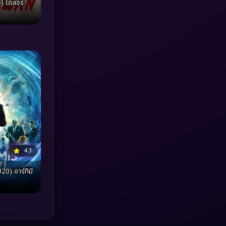
 โดลอร์
MONOMAX
(1)
Monster
(25)
Movie Collection
(3)
Musical เพลง
(66)
Mystery ลึกลับ
(376)
nature
(4)
4.3
Parody
(3)
0) อาร์ทิมิ
Period ย้อนยุค
(97)
Political การเมือง
(20)