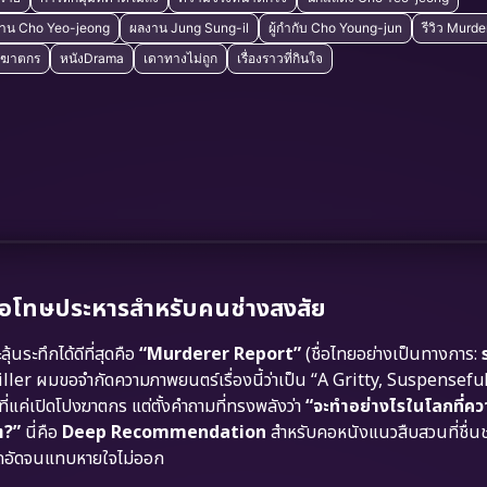
าน Cho Yeo-jeong
ผลงาน Jung Sung-il
ผู้กำกับ Cho Young-jun
รีวิว Murde
านฆาตกร
หนังDrama
เดาทางไม่ถูก
เรื่องราวที่กินใจ
ือโทษประหารสำหรับคนช่างสงสัย
ระทึกได้ดีที่สุดคือ
“Murderer Report”
(ชื่อไทยอย่างเป็นทางการ:
ller ผมขอจำกัดความภาพยนตร์เรื่องนี้ว่าเป็น “A Gritty, Suspensefu
ี่แค่เปิดโปงฆาตกร แต่ตั้งคำถามที่ทรงพลังว่า
“จะทำอย่างไรในโลกที่คว
ต?”
นี่คือ
Deep Recommendation
สำหรับคอหนังแนวสืบสวนที่ชื่
ึดอัดจนแทบหายใจไม่ออก