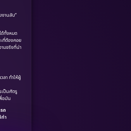
Dystopian
(17)
ายงานลับ”
Emotional
(61)
Epic มหากาพย์
(227)
ด้ทั้งหมด
ณะที่ต้องคอย
Erotic
(36)
ามจริงที่น่า
Family ครอบครัว
(375)
Fantasy จินตนาการ
(338)
ลา ทำให้ผู้
Fiction
(9)
รเป็นศัตรู
Film
(57)
ื่อมัน
ารถ
Gothic
(3)
ด้ทำ
Grief
(7)