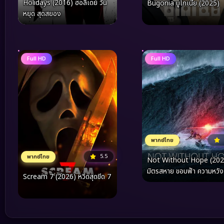
Holidays (2016) ฮอลิเดย์ วัน
Bugonia บูโกเนีย (2025)
หยุด สุดสยอง
Full HD
Full HD
พากย์ไทย
5.5
พากย์ไทย
Not Without Hope (202
มิตรสหาย ขอบฟ้า ความหวัง
Scream 7 (2026) หวีดสุดขีด 7