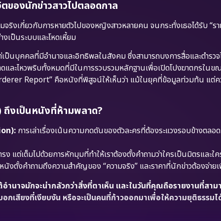
นชีวิตของนักข่าวสาวไปตลอดกาล
ามจริงเกี่ยวกับการหายตัวไปของหญิงสาวหลายคน จนกระทั่งเธอได้รับ “ร
่างเป็นระบบและโหดเหี้ยม
ต่เป็นบุคคลที่มีอำนาจและอิทธิพลในสังคม ซึ่งสามารถบงการสื่อและตำรวจไ
้ความฉลาดและไหวพริบทั้งหมดที่มีในการรวบรวมหลักฐานเพื่อเปิดโปงฆาตกรในข
erer Report” คือหนังที่พิสูจน์ให้เห็นว่า แม้ในยุคที่ข้อมูลท่วมท้น แต่คว
ึงเป็นหนังที่ห้ามพลาด?
ion):
การเล่าเรื่องเน้นความกดดันของตัวละครที่ต้องระแวงรอบข้างตลอดเว
ตรง แต่เต็มไปด้วยการหักมุมที่ทำให้เราต้องตั้งคำถามว่าใครเป็นมิตรและใค
ว หนังตั้งคำถามถึงความสำคัญของ “ความจริง” และราคาที่นักข่าวต้องจ่ายเพ
ำนาจมักจะน่ากลัวกว่าสิ่งที่ตาเห็น และในวันที่คุณถือรายงานที่สาม
กเสียงที่เงียบงัน หรือจะเป็นคนที่ก้าวออกมาเพื่อให้ความยุติธรรมไ