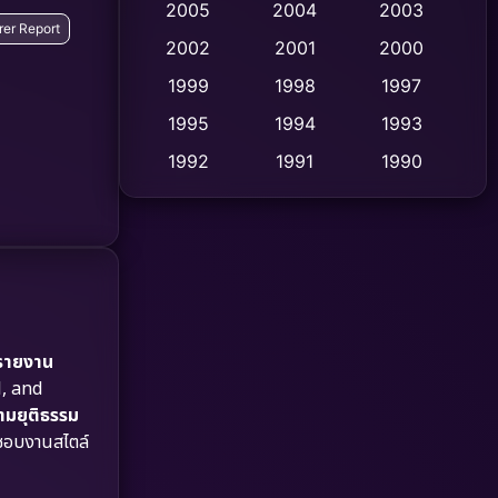
2005
2004
2003
rer Report
Cult Film
2002
2001
2000
(4)
1999
1998
1997
Culture
(9)
1995
1994
1993
Dance เต้น
(10)
1992
1991
1990
1989
1988
1986
Detective สืบสวน
(62)
1985
1983
1982
Detective สืบสวน
(77)
1981
1978
1974
Disaster
(13)
1971
1962
Disney+
(5)
รายงาน
l, and
Documentary สารคดี
(94)
ามยุติธรรม
นชอบงานสไตล์
Drama ดราม่า
(1,513)