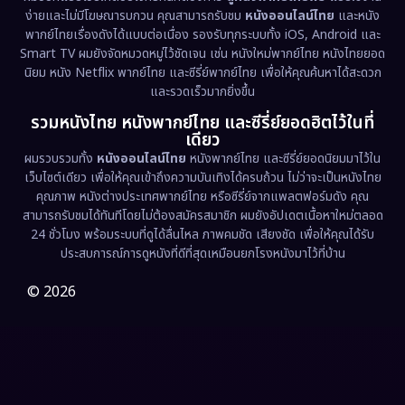
ง่ายและไม่มีโฆษณารบกวน คุณสามารถรับชม
หนังออนไลน์ไทย
และหนัง
พากย์ไทยเรื่องดังได้แบบต่อเนื่อง รองรับทุกระบบทั้ง iOS, Android และ
Epic มหากาพย์
(218)
Smart TV ผมยังจัดหมวดหมู่ไว้ชัดเจน เช่น หนังใหม่พากย์ไทย หนังไทยยอด
นิยม หนัง Netflix พากย์ไทย และซีรี่ย์พากย์ไทย เพื่อให้คุณค้นหาได้สะดวก
Erotic
(36)
และรวดเร็วมากยิ่งขึ้น
รวมหนังไทย หนังพากย์ไทย และซีรี่ย์ยอดฮิตไว้ในที่
Family ครอบครัว
(363)
เดียว
ผมรวบรวมทั้ง
หนังออนไลน์ไทย
หนังพากย์ไทย และซีรี่ย์ยอดนิยมมาไว้ใน
Fantasy จินตนาการ
(326)
เว็บไซต์เดียว เพื่อให้คุณเข้าถึงความบันเทิงได้ครบถ้วน ไม่ว่าจะเป็นหนังไทย
คุณภาพ หนังต่างประเทศพากย์ไทย หรือซีรี่ย์จากแพลตฟอร์มดัง คุณ
Fiction
(9)
สามารถรับชมได้ทันทีโดยไม่ต้องสมัครสมาชิก ผมยังอัปเดตเนื้อหาใหม่ตลอด
24 ชั่วโมง พร้อมระบบที่ดูได้ลื่นไหล ภาพคมชัด เสียงชัด เพื่อให้คุณได้รับ
Film
(57)
ประสบการณ์การดูหนังที่ดีที่สุดเหมือนยกโรงหนังมาไว้ที่บ้าน
Gothic
(3)
© 2026
Grief
(7)
HBO GO
(6)