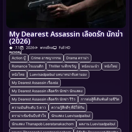
My Dearest Assassin เลือดรัก นักฆ่า
(2026)
7.1
2026
พากย์ไทย
Full HD
หมวดหมู่
Action บู๊
Crime อาชญากรรม
Drama ดราม่า
Romance โรแมนติก
Thriller ระทึกขวัญ
หนังแนะนำ
หนังใหม่
หนังไทย
Luevisadpaibul บทบาทน่าจับตามอง
My Dearest Assassin เรื่องย่อ
My Dearest Assassin เลือดรัก นักฆ่า นักแสดง
My Dearest Assassin เลือดรัก นักฆ่า รีวิว
การต่อสู้ที่เดิมพันด้วยชีวิต
ความมันส์ระดับ 5 ดาว
ความรู้สึกดีๆ ที่มีให้กัน
ดราม่าเข้มข้นบีบหัวใจ
นักแสดง Luevisadpaibul
นักแสดง Thanapob Leeratanakachorn
ผลงาน Luevisadpaibul