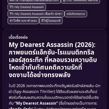
ผลงาน Thanapob Leeratanakachorn
ผู้กำกับ Taweewat Wantha
รีวิว My Dearest Assassin
รีวิว My Dearest Assassin เลือดรัก นักฆ่า
หนังRomance
หัวใจที่ตามหาคำตอบ
ฮีโร่ผู้ไม่ยอมแพ้
เนื้อเรื่องย่อ
My Dearest Assassin (2026):
ภาพยนตร์แอ็กชัน-โรแมนติกทริล
เลอร์สุดระทึก ที่หลอมรวมความดิบ
โหดเข้ากับทัศนคติความรักที่
งดงามได้อย่างทรงพลัง
ในปี 2026 วงการภาพยนตร์ระทึกขวัญฟอร์มยักษ์สายลับ-นัก
ฆ่า (Spy-Assassin Thriller) ได้ต้อนรับผลงานระดับท็อป
ฟอร์มที่ผสมผสานความโรแมนติกแนวดาร์กได้อย่างมีชั้นเชิง
กับ
“My Dearest Assassin”
(ชื่อไทยอย่างเป็นทางการ: