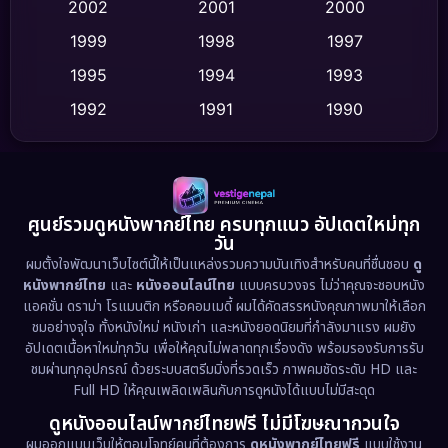
2002
2001
2000
Culture
(9)
1999
1998
1997
Dance เต้น
1995
1994
1993
(10)
1992
1991
1990
Detective สืบสวน
(59)
1989
1988
1986
Detective สืบสวน
(73)
1985
1983
1982
1981
1978
1974
Disaster
(13)
ศูนย์รวมดูหนังพากย์ไทย ครบทุกแนว อัปเดตใหม่ทุก
วัน
1971
1962
Disney+
(5)
ผมตั้งใจพัฒนาเว็บไซต์นี้ให้เป็นแหล่งรวมความบันเทิงสำหรับคนที่ชื่นชอบ
ดู
หนังพากย์ไทย
และ
หนังออนไลน์ไทย
แบบครบวงจร ไม่ว่าคุณจะชอบหนัง
Documentary สารคดี
(93)
แอคชั่น ดราม่า โรแมนติก หรือคอมเมดี้ ผมได้คัดสรรหนังคุณภาพมาให้เลือก
ชมอย่างจุใจ ทั้งหนังใหม่ หนังเก่า และหนังยอดนิยมที่กำลังมาแรง ผมยัง
อัปเดตเนื้อหาใหม่ทุกวัน เพื่อให้คุณไม่พลาดทุกเรื่องดัง พร้อมรองรับการรับ
Drama ดราม่า
(1,460)
ชมผ่านทุกอุปกรณ์ ด้วยระบบสตรีมมิ่งที่รวดเร็ว ภาพคมชัดระดับ HD และ
Full HD ให้คุณเพลิดเพลินกับการดูหนังได้แบบไม่มีสะดุด
Dystopian
(17)
ดูหนังออนไลน์พากย์ไทยฟรี ไม่มีโฆษณากวนใจ
Emotional
(61)
ผมออกแบบเว็บให้ตอบโจทย์คนที่ต้องการ
ดูหนังพากย์ไทยฟรี
แบบใช้งาน