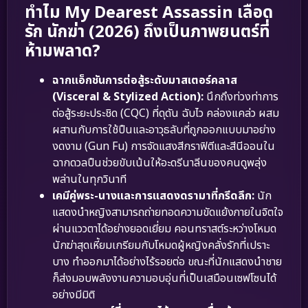
ทำไม My Dearest Assassin เลือด
รัก นักฆ่า (2026) ถึงเป็นภาพยนตร์ที่
ห้ามพลาด?
ฉากแอ็กชันการต่อสู้ระดับมาสเตอร์คลาส
(Visceral & Stylized Action):
นึกถึงท่วงท่าการ
ต่อสู้ระยะประชิด (CQC) ที่ดุดัน ฉับไว คล่องแคล่ว ผสม
ผสานกับการใช้ปืนและอาวุธลับที่ถูกออกแบบมาอย่าง
งดงาม (Gun Fu) การจัดแสงสีกราฟิตีและสีนีออนใน
ฉากดวลปืนช่วยขับเน้นให้อะดรีนาลีนของคนดูพลุ่ง
พล่านในทุกวินาที
เคมีคู่พระ-นางและการแสดงดรามาที่กรีดลึก:
นัก
แสดงนำหญิงสามารถถ่ายทอดความขัดแย้งภายในจิตใจ
ผ่านแววตาได้อย่างยอดเยี่ยม คอนทราสต์ระหว่างโหมด
นักฆ่าสุดเหี้ยมเกรียมกับโหมดผู้หญิงคลั่งรักที่เปราะ
บาง ทำออกมาได้อย่างไร้รอยต่อ ขณะที่นักแสดงนำชาย
ก็ส่งมอบพลังงานความอบอุ่นที่เป็นเสมือนเซฟโซนได้
อย่างมีมิติ