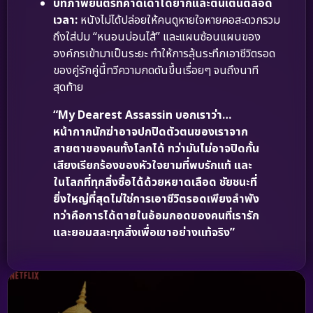
บทภาพยนตร์ที่คาดเดาได้ยากและตื่นเต้นตลอด
เวลา:
หนังไม่ได้ปล่อยให้คนดูหายใจหายคอสะดวกรวม
ถึงใส่ปม “หนอนบ่อนไส้” และแผนซ้อนแผนของ
องค์กรเข้ามาเป็นระยะ ทำให้การลุ้นระทึกเอาชีวิตรอด
ของคู่รักคู่นี้ทวีความกดดันขึ้นเรื่อยๆ จนถึงนาที
สุดท้าย
“My Dearest Assassin บอกเราว่า…
หน้ากากนักฆ่าอาจปกปิดตัวตนของเราจาก
สายตาของคนทั้งโลกได้ ทว่ามันไม่อาจปิดกั้น
เสียงเรียกร้องของหัวใจยามที่พบรักแท้ และ
ในโลกที่ทุกสิ่งซื้อได้ด้วยหยาดเลือด ชัยชนะที่
ยิ่งใหญ่ที่สุดไม่ใช่การเอาชีวิตรอดเพียงลำพัง
ทว่าคือการได้ตายในอ้อมกอดของคนที่เรารัก
และยอมสละทุกสิ่งเพื่อเขาอย่างแท้จริง”