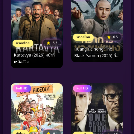
6.5
พากย์ไทย
5.3
พากย์ไทย
Huang Feihong The
Kartavya (2026) หน้าที่
Black Yamen (2025) ที่ว่า
เหนือชีวิต
การหวงเฟยหง
Full HD
Full HD
4.3
ซับไทย