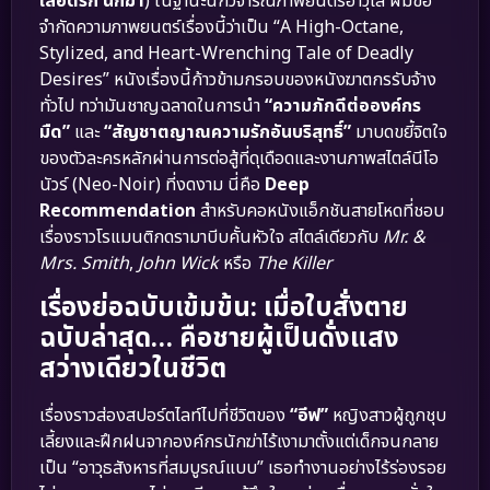
เลือดรัก นักฆ่า
) ในฐานะนักวิจารณ์ภาพยนตร์อาวุโส ผมขอ
จำกัดความภาพยนตร์เรื่องนี้ว่าเป็น “A High-Octane,
Stylized, and Heart-Wrenching Tale of Deadly
Desires” หนังเรื่องนี้ก้าวข้ามกรอบของหนังฆาตกรรับจ้าง
ทั่วไป ทว่ามันชาญฉลาดในการนำ
“ความภักดีต่อองค์กร
มืด”
และ
“สัญชาตญาณความรักอันบริสุทธิ์”
มาบดขยี้จิตใจ
ของตัวละครหลักผ่านการต่อสู้ที่ดุเดือดและงานภาพสไตล์นีโอ
นัวร์ (Neo-Noir) ที่งดงาม นี่คือ
Deep
Recommendation
สำหรับคอหนังแอ็กชันสายโหดที่ชอบ
เรื่องราวโรแมนติกดรามาบีบคั้นหัวใจ สไตล์เดียวกับ
Mr. &
Mrs. Smith
,
John Wick
หรือ
The Killer
เรื่องย่อฉบับเข้มข้น: เมื่อใบสั่งตาย
ฉบับล่าสุด… คือชายผู้เป็นดั่งแสง
สว่างเดียวในชีวิต
เรื่องราวส่องสปอร์ตไลท์ไปที่ชีวิตของ
“อีฟ”
หญิงสาวผู้ถูกชุบ
เลี้ยงและฝึกฝนจากองค์กรนักฆ่าไร้เงามาตั้งแต่เด็กจนกลาย
เป็น “อาวุธสังหารที่สมบูรณ์แบบ” เธอทำงานอย่างไร้ร่องรอย