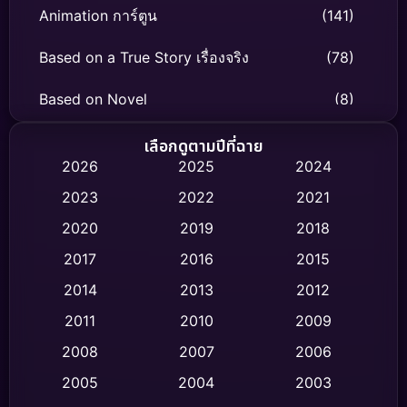
Animation การ์ตูน
(141)
Based on a True Story เรื่องจริง
(78)
Based on Novel
(8)
Biography ชีวิตจริง
(74)
เลือกดูตามปีที่ฉาย
2026
2025
2024
Black Comedy
(306)
2023
2022
2021
Classic หนังคลาสสิก
(47)
2020
2019
2018
2017
2016
2015
Comedy ตลก
(436)
2014
2013
2012
Coming-of-age ชีวิตวัยรุ่น
(62)
2011
2010
2009
Crime อาชญากรรม
(513)
2008
2007
2006
2005
2004
2003
Cult Film
(4)