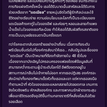
ไม่เคยพลาด และไม่เคยมีความรู้สึกใดๆ ต่อเหยื่อ จนกระทั่งใน
ภารกิจแฝงตัวครั้งหนึ่ง เธอได้รับบาดเจ็บสาหัสและได้รับการ
ช่วยเหลือจาก
“แดเนียล”
ชายหนุ่มจิตใจดีผู้รักศิลปะและใช้
ชีวิตอย่างเรียบง่าย ความอ่อนโยนและโลกที่เป็นระเบียบของ
แดเนียลค้างคาทู่ในใจของอีฟ และค่อยๆ หลอมละลายกำแพง
น้ำแข็งในใจของเธอทีละน้อย ทำให้เธอได้สัมผัสถึงรสชาติของ
การเป็นมนุษย์ธรรมดาเป็นครั้งแรก
ทว่าโชคชะตากลับตลกร้ายอย่างป่าเถื่อน เมื่อภารกิจระดับ
พรีเมียมชิ้นต่อไปที่องค์กรส่งมาให้เธอ… กลับมีรูปและชื่อของ
“แดเนียล” เป็นเป้าหมายที่ต้องกำจัดภายใน 48 ชั่วโมง
เนื่องจากเขาบังเอิญไปครอบครองแฟลชไดรฟ์ข้อมูลลับที่
สามารถคว่ำกระดานผู้นำระดับโลกได้ อีฟต้องตกอยู่ใน
สถานการณ์กลืนไม่เข้าคายไม่ออก หากเธอปฏิเสธ องค์กรจะ
ส่งนักฆ่าทั้งกองทัพมาเด็ดหัวทั้งเธอและเขา แต่หากเธอลงมือ
ทำตามหน้าที่ หัวใจของเธอจะแหลกสลายไปตลอดกาล เกมการ
ชิงไหวชิงพริบ หักหลังองค์กร และการพาคนรักฝ่าดงกระสุน
เพื่อเอาชีวิตรอดจึงอุบัติขึ้นท่ามกลางราตรีที่หลั่งชโลมไปด้วย
รอยเลือด