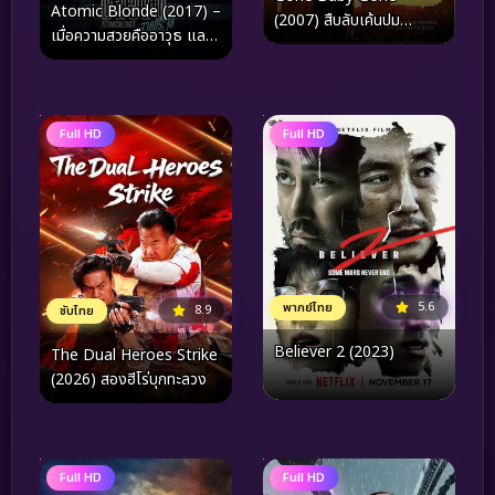
Atomic Blonde (2017) –
(2007) สืบลับเค้นปม
เมื่อความสวยคืออาวุธ และ
อันตราย
ความตายคือเกมกระดานใน
กรุงเบอร์ลิน
Full HD
Full HD
5.6
พากย์ไทย
8.9
ซับไทย
Believer 2 (2023)
The Dual Heroes Strike
(2026) สองฮีโร่บุกทะลวง
Full HD
Full HD