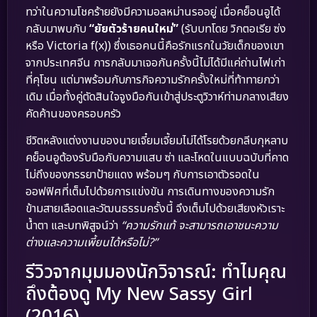
ทว่าในความโชคร้ายยังมีความอลหม่านรออยู่ เมื่อคย็อนอูได้
กลับมาพบกับ
“ยัยตัวร้ายคนใหม่”
(รับบทโดย วิกตอเรีย ซ่ง
หรือ Victoria f(x)) ซึ่งเธอคนนี้คือรักแรกในวัยเด็กของเขา
จากประเทศจีน การกลับมาเจอกันครั้งนี้ไม่ได้มีแค่ถ่านไฟเก่า
ที่คุโชน แต่มาพร้อมกับภารกิจความรักครั้งใหม่ที่ท้าทายกว่า
เดิม เมื่อทั้งคู่ตัดสินใจจูงมือกันเข้าสู่ประตูวิวาห์ท่ามกลางเสียง
คัดค้านของครอบครัว
ชีวิตหลังแต่งงานของนายเจี๋ยมเจี้ยมไม่ได้โรยด้วยกลีบกุหลาบ
คย็อนอูต้องรับมือกับความแสบ ซ่า และโหดในแบบฉบับที่คาด
ไม่ถึงของภรรยาป้ายแดง พร้อมๆ กับการเอาตัวรอดใน
ออฟฟิศที่เต็มไปด้วยการแข่งขัน การเดินทางของความรัก
ข้ามสายเลือดและวัฒนธรรมครั้งนี้ จึงเต็มไปด้วยเสียงหัวเราะ
น้ำตา และบทพิสูจน์ว่า
“ความรักแท้ จะสามารถเอาชนะความ
ต่างและความเพี้ยนได้หรือไม่?”
รีวิวจากมุมมองนักวิจารณ์: ทำไมคุณ
ถึงต้องดู My New Sassy Girl
(2016)