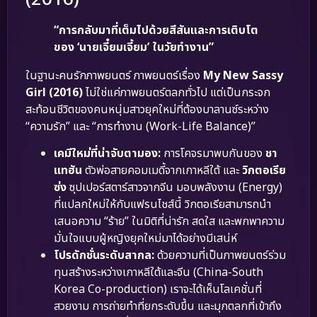
“การกลับมาที่เต็มไปด้วยสีสันและการเติบโต
ของ ‘นายเจี๋ยมเจี้ยม’ ในวัยทำงาน”
ในฐานะคนรักภาพยนตร์ ภาพยนตร์เรื่อง
My New Sassy
Girl (2016)
ไม่ใช่แค่ภาพยนตร์ตลกทั่วไป แต่เป็นกระจก
สะท้อนชีวิตของคนหนุ่มสาวยุคใหม่ที่ต้องบาลานซ์ระหว่าง
“ความรัก” และ “การทำงาน (Work-Life Balance)”
เคมีใหม่ที่น่าจับตามอง:
การโคจรมาพบกันของ
ชา
แทฮัน
ตัวพ่อสายคอมเมดี้จากเกาหลีใต้ และ
วิกตอเรีย
ซ่ง
ซุปเปอร์สตาร์สาวจากจีน มอบพลังงาน (Energy)
ที่แปลกใหม่ให้กับแฟรนไชส์นี้ วิกตอเรียสามารถนำ
เสนอความ “ร้าย” ในมิติที่น่ารัก สดใส และพกพาความ
มั่นใจแบบผู้หญิงยุคใหม่มาได้อย่างมีเสน่ห์
โปรดักชั่นระดับสากล:
ด้วยความที่เป็นภาพยนตร์ร่วม
ทุนสร้างระหว่างเกาหลีใต้และจีน (China-South
Korea Co-production) เราจะได้เห็นโลเคชั่นที่
สวยงาม การถ่ายทำที่ยกระดับขึ้น และมุกตลกที่เข้าถึง