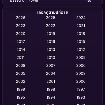
Based on Novel
(8)
Biography ชีวิตจริง
(75)
เลือกดูตามปีที่ฉาย
2026
2025
2024
Black Comedy
(315)
2023
2022
2021
Classic หนังคลาสสิก
(47)
2020
2019
2018
2017
2016
2015
Comedy ตลก
(444)
2014
2013
2012
Coming-of-age ชีวิตวัยรุ่น
(62)
2011
2010
2009
Crime อาชญากรรม
(519)
2008
2007
2006
2005
2004
2003
Cult Film
(4)
2002
2001
2000
Culture
(9)
1999
1998
1997
Dance เต้น
1995
1994
1993
(10)