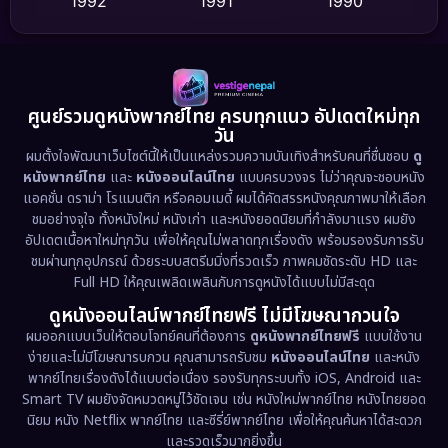
1992
1991
1990
Detective สืบสวน
(60)
1989
1988
1986
Detective สืบสวน
(75)
1985
1983
1982
1981
1978
1974
Disaster
(13)
ศูนย์รวมดูหนังพากย์ไทย ครบทุกแนว อัปเดตใหม่ทุก
วัน
1971
1962
Disney+
(5)
ผมตั้งใจพัฒนาเว็บไซต์นี้ให้เป็นแหล่งรวมความบันเทิงสำหรับคนที่ชื่นชอบ
ดู
หนังพากย์ไทย
และ
หนังออนไลน์ไทย
แบบครบวงจร ไม่ว่าคุณจะชอบหนัง
Documentary สารคดี
(93)
แอคชั่น ดราม่า โรแมนติก หรือคอมเมดี้ ผมได้คัดสรรหนังคุณภาพมาให้เลือก
ชมอย่างจุใจ ทั้งหนังใหม่ หนังเก่า และหนังยอดนิยมที่กำลังมาแรง ผมยัง
อัปเดตเนื้อหาใหม่ทุกวัน เพื่อให้คุณไม่พลาดทุกเรื่องดัง พร้อมรองรับการรับ
Drama ดราม่า
(1,476)
ชมผ่านทุกอุปกรณ์ ด้วยระบบสตรีมมิ่งที่รวดเร็ว ภาพคมชัดระดับ HD และ
Full HD ให้คุณเพลิดเพลินกับการดูหนังได้แบบไม่มีสะดุด
Dystopian
(17)
ดูหนังออนไลน์พากย์ไทยฟรี ไม่มีโฆษณากวนใจ
Emotional
(61)
ผมออกแบบเว็บให้ตอบโจทย์คนที่ต้องการ
ดูหนังพากย์ไทยฟรี
แบบใช้งาน
ง่ายและไม่มีโฆษณารบกวน คุณสามารถรับชม
หนังออนไลน์ไทย
และหนัง
พากย์ไทยเรื่องดังได้แบบต่อเนื่อง รองรับทุกระบบทั้ง iOS, Android และ
Epic มหากาพย์
(219)
Smart TV ผมยังจัดหมวดหมู่ไว้ชัดเจน เช่น หนังใหม่พากย์ไทย หนังไทยยอด
นิยม หนัง Netflix พากย์ไทย และซีรี่ย์พากย์ไทย เพื่อให้คุณค้นหาได้สะดวก
Erotic
(36)
และรวดเร็วมากยิ่งขึ้น