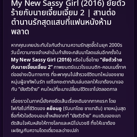
My New Sassy Girl (2016) ยัยตัว
ร้ายกับนายเจี๋ยมเจี้ยม 2 | สานต่อ
ตำนานรักสุดแสบที่แฟนหนังห้าม
พลาด
หากคุณเคยประทับใจกับตำนานความรักสุดจี๊ดในยุค 2000s
วันนี้ความทรงจำเหล่านั้นกำลังจะกลับมาโลดแล่นอีกครั้งใน
My New Sassy Girl (2016)
หรือในชื่อไทย
“ยัยตัวร้าย
กับนายเจี๋ยมเจี้ยม 2”
ภาพยนตร์แนวโรแมนติก-คอมเมดี้ภาค
ต่ออย่างเป็นทางการ ที่จะพาคุณไปสำรวจชีวิตบทใหม่ของชาย
หนุ่มผู้อาภัพในรัก แต่โชคชะตากลับเล่นตลกให้เขาต้องมาเจอ
กับ “ยัยตัวร้าย” คนใหม่ที่จะมาเปลี่ยนชีวิตเขาไปตลอดกาล
เรื่องราวในภาคนี้ยังคงยึดเส้นเรื่องเดิมจากภาคแรก โดย
โฟกัสไปที่ชีวิตของ
คย็อนอู
(รับบทโดย ชาแทฮัน) ชายหนุ่มสุด
ซื่อที่หัวใจต้องบอบช้ำหลังจากที่ “ยัยตัวร้าย” คนเดิมของเขา
ตัดสินใจหันหลังให้ทางโลกและหนีไปบวชชี ทิ้งให้เขาต้อง
เผชิญกับความโดดเดี่ยวและว่างเปล่า