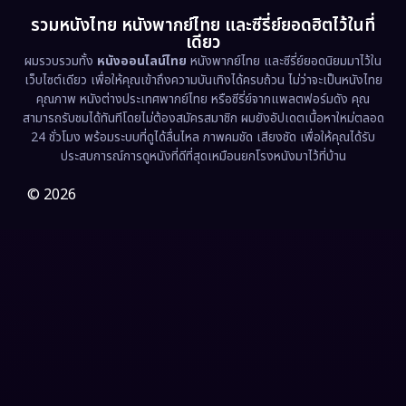
รวมหนังไทย หนังพากย์ไทย และซีรี่ย์ยอดฮิตไว้ในที่
Family ครอบครัว
(366)
เดียว
ผมรวบรวมทั้ง
หนังออนไลน์ไทย
หนังพากย์ไทย และซีรี่ย์ยอดนิยมมาไว้ใน
Fantasy จินตนาการ
(327)
เว็บไซต์เดียว เพื่อให้คุณเข้าถึงความบันเทิงได้ครบถ้วน ไม่ว่าจะเป็นหนังไทย
คุณภาพ หนังต่างประเทศพากย์ไทย หรือซีรี่ย์จากแพลตฟอร์มดัง คุณ
Fiction
(9)
สามารถรับชมได้ทันทีโดยไม่ต้องสมัครสมาชิก ผมยังอัปเดตเนื้อหาใหม่ตลอด
24 ชั่วโมง พร้อมระบบที่ดูได้ลื่นไหล ภาพคมชัด เสียงชัด เพื่อให้คุณได้รับ
Film
(57)
ประสบการณ์การดูหนังที่ดีที่สุดเหมือนยกโรงหนังมาไว้ที่บ้าน
Gothic
(3)
© 2026
Grief
(7)
HBO GO
(6)
HBO Max
(3)
Healing
(15)
Heist
(26)