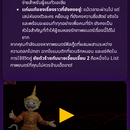
ง่ายสำหรับผู้ชมทั่วเอเชีย
แก่นแท้ของเรื่องราวที่ยังคงอยู่:
แม้เวลาจะผ่านไป แต่
เสน่ห์ของตัวละคร คย็อนอู ที่ยังคงความซื่อสัตย์ จริงใจ
และพร้อมจะยอมทำทุกอย่างเพื่อคนที่รัก ยังคงเป็น
หัวใจสำคัญที่ทำให้ผู้ชมหลงรักภาพยนตร์เรื่องนี้ได้ไม่
ยาก
หากคุณกำลังมองหาภาพยนตร์ฟีลกู๊ดที่ผสมผสานระหว่าง
ความตลกโปกฮา ฉากโรแมนติกที่ชวนจิกหมอน และแง่คิดใน
การใช้ชีวิตคู่
ยัยตัวร้ายกับนายเจี๋ยมเจี้ยม 2
คือหนึ่งใน List
ภาพยนตร์ที่คุณไม่ควรข้ามเด็ดขาด!