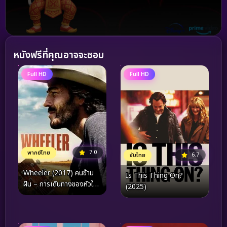
หนังฟรีที่คุณอาจจะชอบ
Full HD
Full HD
7.0
พากย์ไทย
6.7
ซับไทย
Wheeler (2017) คนข้าม
Is This Thing On?
ฝัน – การเดินทางของหัวใจ
(2025)
สายดนตรีบนเส้นทางสู่
แนชวิลล์