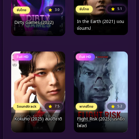
5.1
ซับไทย
3.0
ซับไทย
In the Earth (2021) แดน
Dirty Games (2022)
ซ่อนสาป
Full HD
Full HD
7.5
5.2
Soundtrack
พากย์ไทย
Kokuho (2025) สมบัติชาติ
Flight Risk (2025) นรกยึด
ไฟลต์