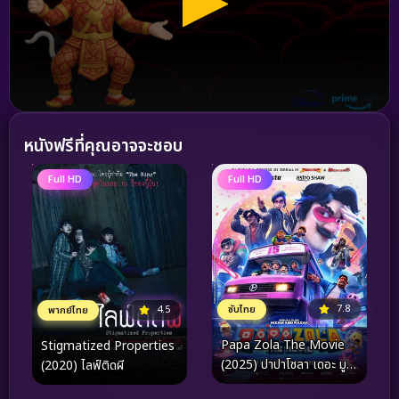
หนังฟรีที่คุณอาจจะชอบ
Full HD
Full HD
7.8
ซับไทย
4.5
พากย์ไทย
Papa Zola The Movie
Stigmatized Properties
(2025) ปาปาโซลา เดอะ มูฟ
(2020) ไลฟ์ติดผี
วี่