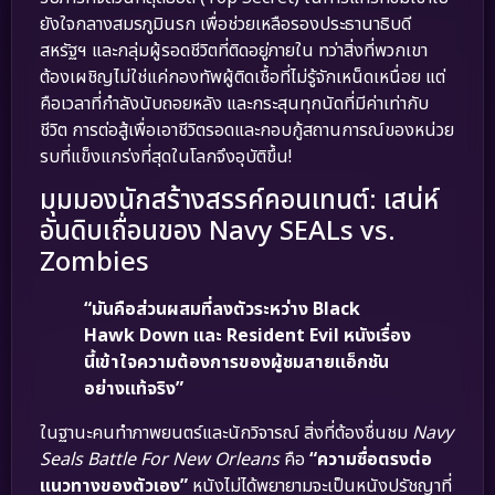
ยังใจกลางสมรภูมินรก เพื่อช่วยเหลือรองประธานาธิบดี
สหรัฐฯ และกลุ่มผู้รอดชีวิตที่ติดอยู่ภายใน ทว่าสิ่งที่พวกเขา
ต้องเผชิญไม่ใช่แค่กองทัพผู้ติดเชื้อที่ไม่รู้จักเหน็ดเหนื่อย แต่
คือเวลาที่กำลังนับถอยหลัง และกระสุนทุกนัดที่มีค่าเท่ากับ
ชีวิต การต่อสู้เพื่อเอาชีวิตรอดและกอบกู้สถานการณ์ของหน่วย
รบที่แข็งแกร่งที่สุดในโลกจึงอุบัติขึ้น!
มุมมองนักสร้างสรรค์คอนเทนต์: เสน่ห์
อันดิบเถื่อนของ Navy SEALs vs.
Zombies
“มันคือส่วนผสมที่ลงตัวระหว่าง Black
Hawk Down และ Resident Evil หนังเรื่อง
นี้เข้าใจความต้องการของผู้ชมสายแอ็กชัน
อย่างแท้จริง”
ในฐานะคนทำภาพยนตร์และนักวิจารณ์ สิ่งที่ต้องชื่นชม
Navy
Seals Battle For New Orleans
คือ
“ความซื่อตรงต่อ
แนวทางของตัวเอง”
หนังไม่ได้พยายามจะเป็นหนังปรัชญาที่