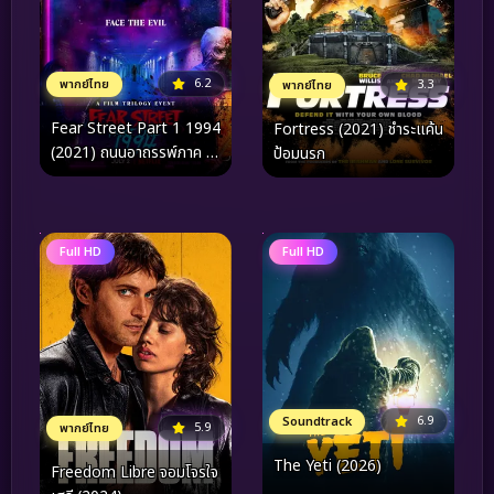
6.2
พากย์ไทย
3.3
พากย์ไทย
Fear Street Part 1 1994
Fortress (2021) ชำระแค้น
(2021) ถนนอาถรรพ์ภาค 1
ป้อมนรก
1994
Full HD
Full HD
6.9
Soundtrack
5.9
พากย์ไทย
The Yeti (2026)
Freedom Libre จอมโจรใจ