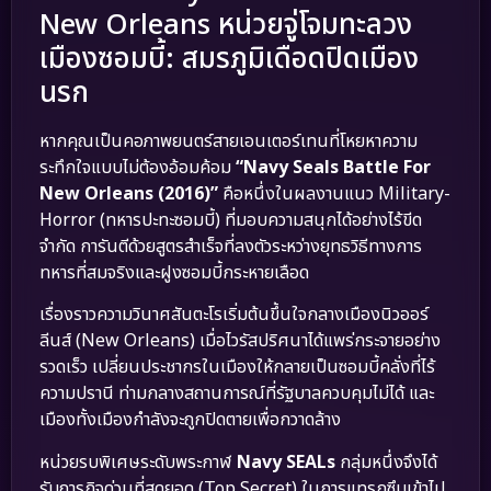
New Orleans หน่วยจู่โจมทะลวง
เมืองซอมบี้: สมรภูมิเดือดปิดเมือง
นรก
หากคุณเป็นคอภาพยนตร์สายเอนเตอร์เทนที่โหยหาความ
ระทึกใจแบบไม่ต้องอ้อมค้อม
“Navy Seals Battle For
New Orleans (2016)”
คือหนึ่งในผลงานแนว Military-
Horror (ทหารปะทะซอมบี้) ที่มอบความสนุกได้อย่างไร้ขีด
จำกัด การันตีด้วยสูตรสำเร็จที่ลงตัวระหว่างยุทธวิธีทางการ
ทหารที่สมจริงและฝูงซอมบี้กระหายเลือด
เรื่องราวความวินาศสันตะโรเริ่มต้นขึ้นใจกลางเมืองนิวออร์
ลีนส์ (New Orleans) เมื่อไวรัสปริศนาได้แพร่กระจายอย่าง
รวดเร็ว เปลี่ยนประชากรในเมืองให้กลายเป็นซอมบี้คลั่งที่ไร้
ความปรานี ท่ามกลางสถานการณ์ที่รัฐบาลควบคุมไม่ได้ และ
เมืองทั้งเมืองกำลังจะถูกปิดตายเพื่อกวาดล้าง
หน่วยรบพิเศษระดับพระกาฬ
Navy SEALs
กลุ่มหนึ่งจึงได้
รับภารกิจด่วนที่สุดยอด (Top Secret) ในการแทรกซึมเข้าไป