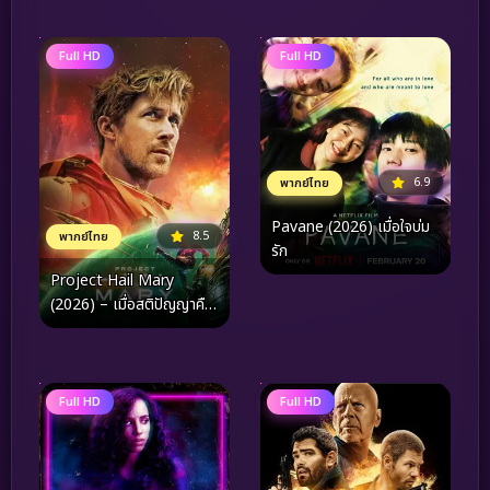
Full HD
Full HD
6.9
พากย์ไทย
Pavane (2026) เมื่อใจบ่ม
8.5
พากย์ไทย
รัก
Project Hail Mary
(2026) – เมื่อสติปัญญาคือ
อาวุธสุดท้าย และอวกาศคือ
สนามรบเพื่อลมหายใจของ
มวลมนุษยชาติ
Full HD
Full HD