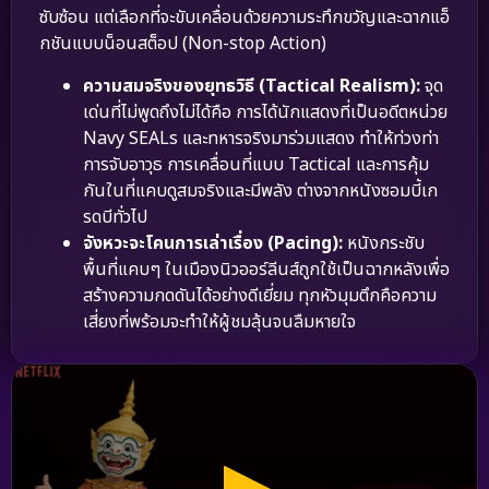
ซับซ้อน แต่เลือกที่จะขับเคลื่อนด้วยความระทึกขวัญและฉากแอ็
กชันแบบน็อนสต็อป (Non-stop Action)
ความสมจริงของยุทธวิธี (Tactical Realism):
จุด
เด่นที่ไม่พูดถึงไม่ได้คือ การได้นักแสดงที่เป็นอดีตหน่วย
Navy SEALs และทหารจริงมาร่วมแสดง ทำให้ท่วงท่า
การจับอาวุธ การเคลื่อนที่แบบ Tactical และการคุ้ม
กันในที่แคบดูสมจริงและมีพลัง ต่างจากหนังซอมบี้เก
รดบีทั่วไป
จังหวะจะโคนการเล่าเรื่อง (Pacing):
หนังกระชับ
พื้นที่แคบๆ ในเมืองนิวออร์ลีนส์ถูกใช้เป็นฉากหลังเพื่อ
สร้างความกดดันได้อย่างดีเยี่ยม ทุกหัวมุมตึกคือความ
เสี่ยงที่พร้อมจะทำให้ผู้ชมลุ้นจนลืมหายใจ