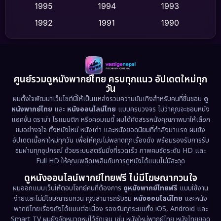
Dance เต้น
1995
1994
1993
(10)
1992
1991
1990
Detective สืบสวน
(62)
1989
1988
1986
Detective สืบสวน
(77)
1985
1983
1982
1981
1978
1974
Disaster
(13)
ศูนย์รวมดูหนังพากย์ไทย ครบทุกแนว อัปเดตใหม่ทุก
วัน
1971
1962
Disney+
(5)
ผมตั้งใจพัฒนาเว็บไซต์นี้ให้เป็นแหล่งรวมความบันเทิงสำหรับคนที่ชื่นชอบ
ดู
หนังพากย์ไทย
และ
หนังออนไลน์ไทย
แบบครบวงจร ไม่ว่าคุณจะชอบหนัง
Documentary สารคดี
(94)
แอคชั่น ดราม่า โรแมนติก หรือคอมเมดี้ ผมได้คัดสรรหนังคุณภาพมาให้เลือก
ชมอย่างจุใจ ทั้งหนังใหม่ หนังเก่า และหนังยอดนิยมที่กำลังมาแรง ผมยัง
อัปเดตเนื้อหาใหม่ทุกวัน เพื่อให้คุณไม่พลาดทุกเรื่องดัง พร้อมรองรับการรับ
Drama ดราม่า
(1,513)
ชมผ่านทุกอุปกรณ์ ด้วยระบบสตรีมมิ่งที่รวดเร็ว ภาพคมชัดระดับ HD และ
Full HD ให้คุณเพลิดเพลินกับการดูหนังได้แบบไม่มีสะดุด
Dystopian
(17)
ดูหนังออนไลน์พากย์ไทยฟรี ไม่มีโฆษณากวนใจ
Emotional
(61)
ผมออกแบบเว็บให้ตอบโจทย์คนที่ต้องการ
ดูหนังพากย์ไทยฟรี
แบบใช้งาน
ง่ายและไม่มีโฆษณารบกวน คุณสามารถรับชม
หนังออนไลน์ไทย
และหนัง
พากย์ไทยเรื่องดังได้แบบต่อเนื่อง รองรับทุกระบบทั้ง iOS, Android และ
Epic มหากาพย์
(227)
Smart TV ผมยังจัดหมวดหมู่ไว้ชัดเจน เช่น หนังใหม่พากย์ไทย หนังไทยยอด