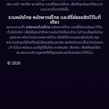
นิยม หนัง Netflix พากย์ไทย และซีรี่ย์พากย์ไทย เพื่อให้คุณค้นหาได้สะดวก
Erotic
(36)
และรวดเร็วมากยิ่งขึ้น
รวมหนังไทย หนังพากย์ไทย และซีรี่ย์ยอดฮิตไว้ในที่
Family ครอบครัว
(375)
เดียว
ผมรวบรวมทั้ง
หนังออนไลน์ไทย
หนังพากย์ไทย และซีรี่ย์ยอดนิยมมาไว้ใน
Fantasy จินตนาการ
(338)
เว็บไซต์เดียว เพื่อให้คุณเข้าถึงความบันเทิงได้ครบถ้วน ไม่ว่าจะเป็นหนังไทย
คุณภาพ หนังต่างประเทศพากย์ไทย หรือซีรี่ย์จากแพลตฟอร์มดัง คุณ
Fiction
(9)
สามารถรับชมได้ทันทีโดยไม่ต้องสมัครสมาชิก ผมยังอัปเดตเนื้อหาใหม่ตลอด
24 ชั่วโมง พร้อมระบบที่ดูได้ลื่นไหล ภาพคมชัด เสียงชัด เพื่อให้คุณได้รับ
Film
(57)
ประสบการณ์การดูหนังที่ดีที่สุดเหมือนยกโรงหนังมาไว้ที่บ้าน
Gothic
(3)
© 2026
Grief
(7)
HBO GO
(6)
HBO Max
(3)
Healing
(15)