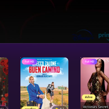
Full HD
Full HD
ซับไทย
Victoria’s Secre
4.1
6.2