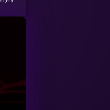
อป (Pop
HBO GO
(6)
HBO Max
(3)
Healing
(15)
Heist
(26)
Historical
(7)
History ประวัติศาสตร์
(54)
Holiday
(3)
Horror สยองขวัญ
(385)
Human
(49)
Inspirational แรงบันดาลใจ
(157)