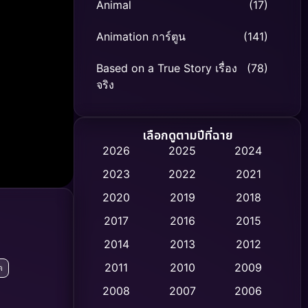
Animal
(17)
Animation การ์ตูน
(141)
Based on a True Story เรื่อง
(78)
จริง
Based on Novel
(8)
เลือกดูตามปีที่ฉาย
Biography ชีวิตจริง
(74)
2026
2025
2024
2023
2022
2021
Black Comedy
(306)
2020
2019
2018
Classic หนังคลาสสิก
(47)
2017
2016
2015
Comedy ตลก
(436)
2014
2013
2012
2011
2010
2009
ต
Coming-of-age ชีวิตวัยรุ่น
(62)
2008
2007
2006
Crime อาชญากรรม
(513)