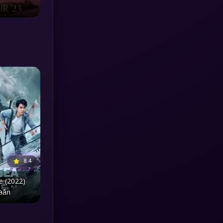
MONOMAX
(1)
Monster
(25)
Movie Collection
(3)
Musical เพลง
(64)
Mystery ลึกลับ
(371)
nature
(4)
Parody
(3)
8.4
e (2022)
Period ย้อนยุค
(95)
ลลึก
Political การเมือง
(20)