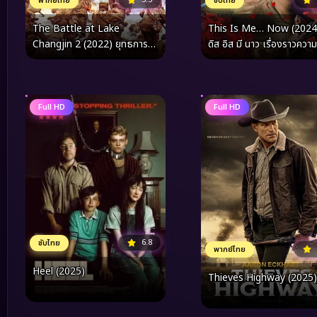
พากย์ไทย
ซับไทย
The Battle at Lake
This Is Me… Now (2024
Changjin 2 (2022) ยุทธการ
ดิส อิส มี นาว เรื่องราวความ
ยึดสมรภูมิเดือด 2
Full HD
Full HD
6.8
ซับไทย
พากย์ไทย
Heel (2025)
Thieves Highway (2025)