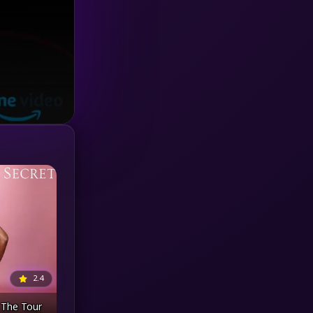
Investigation
(33)
iQIYI
(18)
Kids
(16)
LGBTQ
(5)
Love
(25)
Martial
(6)
Martial Arts
(36)
marvel
(2)
2.4
Melodrama
(6)
t The Tour
Military
(7)