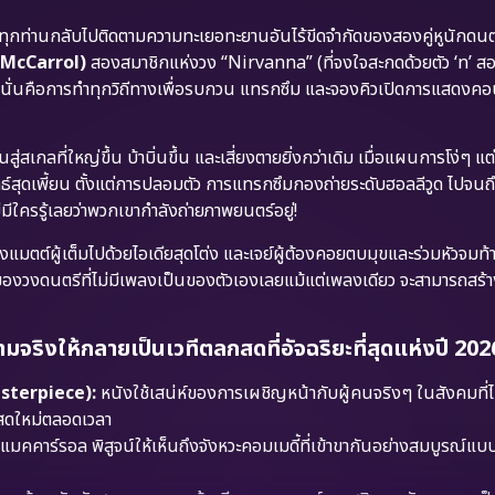
ุกท่านกลับไปติดตามความทะเยอทะยานอันไร้ขีดจำกัดของสองคู่หูนักดนตร
y McCarrol)
สองสมาชิกแห่งวง “Nirvanna” (ที่จงใจสะกดด้วยตัว ‘n’ สอ
คลาย นั่นคือการทำทุกวิถีทางเพื่อรบกวน แทรกซึม และจองคิวเปิดการแสดงคอ
เกลที่ใหญ่ขึ้น บ้าบิ่นขึ้น และเสี่ยงตายยิ่งกว่าเดิม เมื่อแผนการโง่ๆ แต
ุทธ์สุดเพี้ยน ตั้งแต่การปลอมตัว การแทรกซึมกองถ่ายระดับฮอลลีวูด ไปจน
ีใครรู้เลยว่าพวกเขากำลังถ่ายภาพยนตร์อยู่!
แมตต์ผู้เต็มไปด้วยไอเดียสุดโต่ง และเจย์ผู้ต้องคอยตบมุขและร่วมหัวจมท้
งของวงดนตรีที่ไม่มีเพลงเป็นของตัวเองเลยแม้แต่เพลงเดียว จะสามารถสร้าง
จริงให้กลายเป็นเวทีตลกสดที่อัจฉริยะที่สุดแห่งปี 202
sterpiece):
หนังใช้เสน่ห์ของการเผชิญหน้ากับผู้คนจริงๆ ในสังคมที่ไม่
ะสดใหม่ตลอดเวลา
แมคคาร์รอล พิสูจน์ให้เห็นถึงจังหวะคอมเมดี้ที่เข้าขากันอย่างสมบูรณ์แ