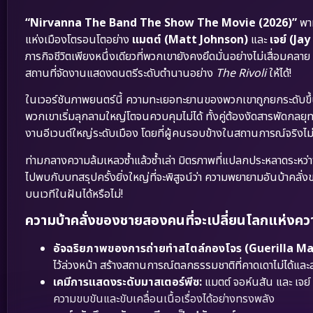
“Nirvanna The Band The Show The Movie (2026)”
พาท
แห่งเมืองโตรอนโตอย่าง
แมตต์ (Matt Johnson)
และ
เจย์ (Ja
ภารกิจชีวิตเพียงหนึ่งเดียวที่พวกเขายังคงยึดมั่นอย่างไม่เสื่อม
สถานที่จัดงานแสดงดนตรีระดับตำนานอย่าง
The Rivoli
ให้ได้!
ในเวอร์ชันภาพยนตร์นี้ ความทะเยอทะยานของพวกเขาถูกยกระดับขึ้นสู่ส
พวกเขาเริ่มลุกลามใหญ่โตจนควบคุมไม่ได้ ทั้งคู่ต้องงัดสารพัดกลย
งานอีเวนต์ใหญ่ระดับเมือง โดยที่ผู้คนรอบข้างในสถานการณ์จริงไม่ม
ท่ามกลางความล้มเหลวซ้ำแล้วซ้ำเล่า มิตรภาพที่แปลกประหลาดระหว่าง
ไปพบกับบทสรุปครั้งยิ่งใหญ่ที่จะพิสูจน์ว่า ความพยายามอันบ้าคลั่
บนเวทีในฝันได้หรือไม่!
ความบ้าคลั่งของชายสองคนที่จะเปลี่ยนโลกแห่งความ
อัจฉริยภาพของการถ่ายทำสไตล์กองโจร (Guerilla Ma
ไว้ล่วงหน้า สร้างสถานการณ์ตลกธรรมชาติที่คาดเดาไม่ได้แล
เคมีการแสดงระดับมาสเตอร์พีซ:
แมตต์ จอห์นสัน และ เจย์ 
ความขบขันและขับเคลื่อนเนื้อเรื่องได้อย่างทรงพลัง