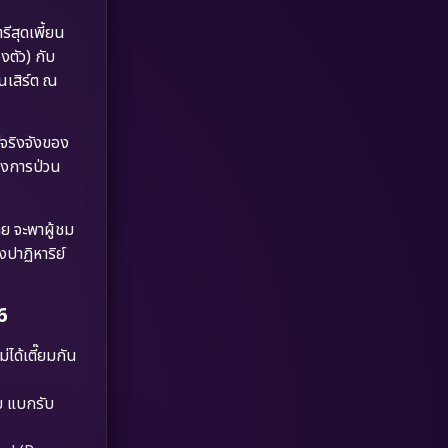
Dystopian
(17)
ีสุดเพี้ยน
งตัว) กับ
Emotional
(61)
นเสิร์ต ณ
Epic มหากาพย์
(218)
่จริงจังของ
Erotic
(36)
ถึงการป่วน
Family ครอบครัว
(363)
าย จะพาผู้ชม
Fantasy จินตนาการ
(326)
ปาฏิหาริย์
Fiction
(9)
6
Film
(57)
ได้เตี๊ยมกัน
Gothic
(3)
บบ แบกรับ
Grief
(7)