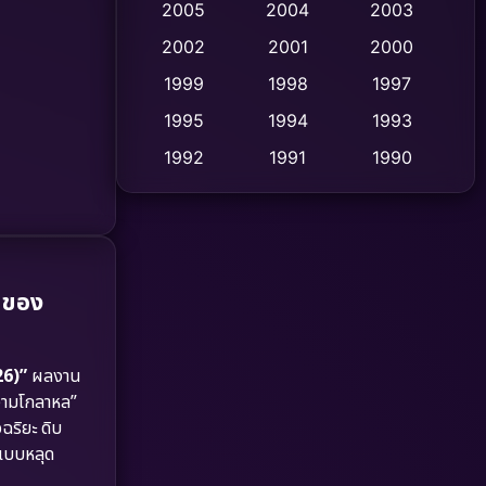
2005
2004
2003
Cult Film
2002
2001
2000
(4)
1999
1998
1997
Culture
(9)
1995
1994
1993
Dance เต้น
(10)
1992
1991
1990
1989
1988
1986
Detective สืบสวน
(59)
1985
1983
1982
Detective สืบสวน
(73)
1981
1978
1974
่ของ
Disaster
(13)
1971
1962
Disney+
(5)
6)”
ผลงาน
Documentary สารคดี
(93)
ความโกลาหล”
ริยะ ดิบ
Drama ดราม่า
(1,460)
แบบหลุด