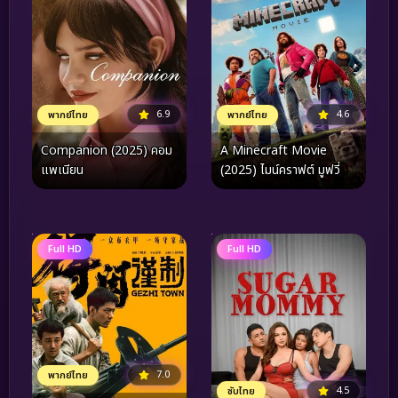
6.9
4.6
พากย์ไทย
พากย์ไทย
Companion (2025) คอม
A Minecraft Movie
แพเนียน
(2025) ไมน์คราฟต์ มูฟวี่
Full HD
Full HD
7.0
พากย์ไทย
4.5
ซับไทย