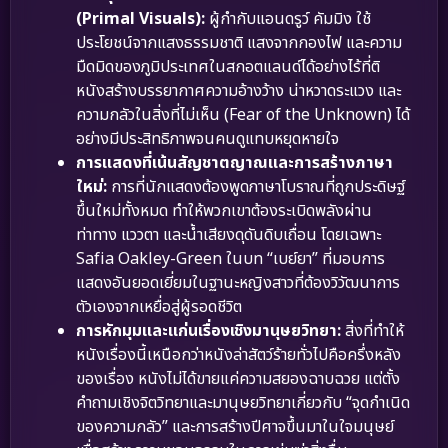
(Primal Visuals):
ผู้กำกับแอนดรูว์ คัมมิง ใช้
ประโยชน์จากแสงธรรมชาติ แสงจากกองไฟ และความ
มืดมิดของภูมิประเทศในสกอตแลนด์ได้อย่างไร้ที่ติ
หนังสร้างบรรยากาศความอ้างว้าง น่าหวาดระแวง และ
ความกลัวในสิ่งที่ไม่เห็น (Fear of the Unknown) ได้
อย่างมีประสิทธิภาพจนคนดูแทบหยุดหายใจ
การแสดงที่เน้นสัญชาตญาณและการสร้างภาษา
ใหม่:
การที่นักแสดงต้องพูดภาษาโบราณที่ถูกประดิษฐ์
ขึ้นใหม่ทั้งหมด ทำให้พวกเขาต้องระเบิดพลังผ่าน
ท่าทาง แววตา และน้ำเสียงดุดันดิบเถื่อน โดยเฉพาะ
Safia Oakley-Green ในบท “เบย์ยา” ที่มอบการ
แสดงอันยอดเยี่ยมในฐานะหญิงสาวที่ต้องวิวัฒนาการ
ตัวเองจากเหยื่อสู่ผู้รอดชีวิต
การหักมุมและแก่นเรื่องเชิงมานุษยวิทยา:
สิ่งที่ทำให้
หนังเรื่องนี้เหนือกว่าหนังล่าสัตว์ร้ายทั่วไปคือครึ่งหลัง
ของเรื่อง หนังไม่ได้ขายแค่ความสยองฉาบฉวย แต่ตั้ง
คำถามเชิงจิตวิทยาและมานุษยวิทยาเกี่ยวกับ “จุดกำเนิด
ของความกลัว” และการสร้างปีศาจขึ้นมาในใจมนุษย์