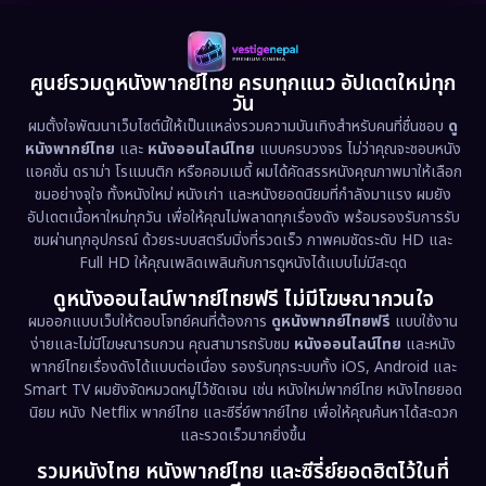
Detective สืบสวน
(77)
1985
1983
1982
1981
1978
1974
Disaster
(13)
ศูนย์รวมดูหนังพากย์ไทย ครบทุกแนว อัปเดตใหม่ทุก
วัน
1971
1962
Disney+
(5)
ผมตั้งใจพัฒนาเว็บไซต์นี้ให้เป็นแหล่งรวมความบันเทิงสำหรับคนที่ชื่นชอบ
ดู
หนังพากย์ไทย
และ
หนังออนไลน์ไทย
แบบครบวงจร ไม่ว่าคุณจะชอบหนัง
Documentary สารคดี
(94)
แอคชั่น ดราม่า โรแมนติก หรือคอมเมดี้ ผมได้คัดสรรหนังคุณภาพมาให้เลือก
ชมอย่างจุใจ ทั้งหนังใหม่ หนังเก่า และหนังยอดนิยมที่กำลังมาแรง ผมยัง
อัปเดตเนื้อหาใหม่ทุกวัน เพื่อให้คุณไม่พลาดทุกเรื่องดัง พร้อมรองรับการรับ
Drama ดราม่า
(1,513)
ชมผ่านทุกอุปกรณ์ ด้วยระบบสตรีมมิ่งที่รวดเร็ว ภาพคมชัดระดับ HD และ
Full HD ให้คุณเพลิดเพลินกับการดูหนังได้แบบไม่มีสะดุด
Dystopian
(17)
ดูหนังออนไลน์พากย์ไทยฟรี ไม่มีโฆษณากวนใจ
Emotional
(61)
ผมออกแบบเว็บให้ตอบโจทย์คนที่ต้องการ
ดูหนังพากย์ไทยฟรี
แบบใช้งาน
ง่ายและไม่มีโฆษณารบกวน คุณสามารถรับชม
หนังออนไลน์ไทย
และหนัง
พากย์ไทยเรื่องดังได้แบบต่อเนื่อง รองรับทุกระบบทั้ง iOS, Android และ
Epic มหากาพย์
(227)
Smart TV ผมยังจัดหมวดหมู่ไว้ชัดเจน เช่น หนังใหม่พากย์ไทย หนังไทยยอด
นิยม หนัง Netflix พากย์ไทย และซีรี่ย์พากย์ไทย เพื่อให้คุณค้นหาได้สะดวก
Erotic
(36)
และรวดเร็วมากยิ่งขึ้น
รวมหนังไทย หนังพากย์ไทย และซีรี่ย์ยอดฮิตไว้ในที่
Family ครอบครัว
(375)