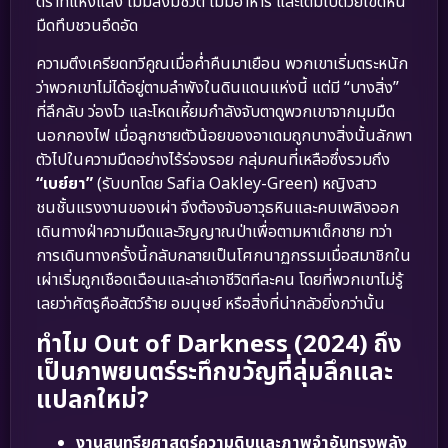
ดราที่แห้งแล้ง ไม่มีสิ่งมีชีวิต ไม่มีอาหาร และเต็มไปด้วยโขดหิน
มืดทึบชวนอึดอัด
ความตึงเครียดทวีคูณเมื่อค่ำคืนมาเยือน พวกเขาเริ่มตระหนัก
ว่าพวกเขาไม่ได้อยู่ตามลำพังในดินแดนแห่งนี้ แต่มี “บางสิ่ง”
ที่ลึกลับ ว่องไว และโหดเหี้ยมกำลังจับตาดูพวกเขาจากมุมมืด
นอกกองไฟ เมื่อลูกชายตัวน้อยของอาเดมถูกบางสิ่งนั้นลักพา
ตัวไปในความมืดอย่างไร้ร่องรอย กลุ่มคนที่เหลือซึ่งรวมถึง
“เบย์ยา”
(รับบทโดย Safia Oakley-Green) หญิงสาว
ชนชั้นแรงงานของเผ่า จึงต้องจับอาวุธหินและคบเพลิงออก
เดินทางฝ่าความมืดและวิญญาณป่าเพื่อตามหาเด็กชาย ทว่า
การเดินทางครั้งนี้กลับกลายเป็นโศกนาฏกรรมเมื่อสมาชิกใน
เผ่าเริ่มถูกเชือดเฉือนและล่าเอาชีวิตทีละคน โดยที่พวกเขาไม่รู้
เลยว่าศัตรูคือสัตว์ร้าย อมนุษย์ หรือสิ่งที่น่ากลัวยิ่งกว่านั้น
ทำไม Out of Darkness (2024) ถึง
เป็นภาพยนตร์ระทึกขวัญที่ลุ่มลึกและ
แปลกใหม่?
งานสุนทรียศาสตร์ความดิบและภาพจำอันทรงพลัง