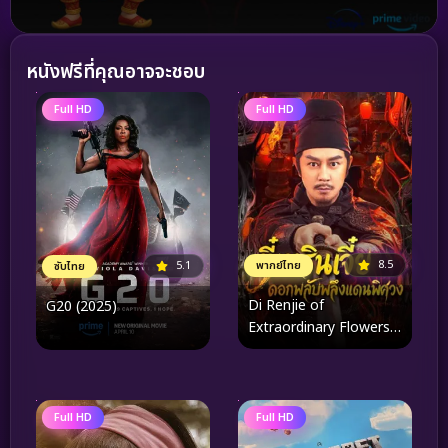
หนังฟรีที่คุณอาจจะชอบ
Full HD
Full HD
8.5
พากย์ไทย
5.1
ซับไทย
Di Renjie of
G20 (2025)
Extraordinary Flowers
On The Faramita ตี๋เหริน
เจี๋ย ดอกพลับพลึงแดน
พิศวง (2026)
Full HD
Full HD