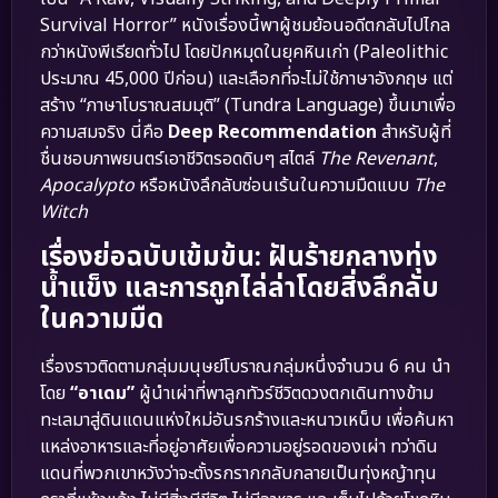
Survival Horror” หนังเรื่องนี้พาผู้ชมย้อนอดีตกลับไปไกล
กว่าหนังพีเรียดทั่วไป โดยปักหมุดในยุคหินเก่า (Paleolithic
ประมาณ 45,000 ปีก่อน) และเลือกที่จะไม่ใช้ภาษาอังกฤษ แต่
สร้าง “ภาษาโบราณสมมุติ” (Tundra Language) ขึ้นมาเพื่อ
ความสมจริง นี่คือ
Deep Recommendation
สำหรับผู้ที่
ชื่นชอบภาพยนตร์เอาชีวิตรอดดิบๆ สไตล์
The Revenant
,
Apocalypto
หรือหนังลึกลับซ่อนเร้นในความมืดแบบ
The
Witch
เรื่องย่อฉบับเข้มข้น: ฝันร้ายกลางทุ่ง
น้ำแข็ง และการถูกไล่ล่าโดยสิ่งลึกลับ
ในความมืด
เรื่องราวติดตามกลุ่มมนุษย์โบราณกลุ่มหนึ่งจำนวน 6 คน นำ
โดย
“อาเดม”
ผู้นำเผ่าที่พาลูกทัวร์ชีวิตดวงตกเดินทางข้าม
ทะเลมาสู่ดินแดนแห่งใหม่อันรกร้างและหนาวเหน็บ เพื่อค้นหา
แหล่งอาหารและที่อยู่อาศัยเพื่อความอยู่รอดของเผ่า ทว่าดิน
แดนที่พวกเขาหวังว่าจะตั้งรกรากกลับกลายเป็นทุ่งหญ้าทุน