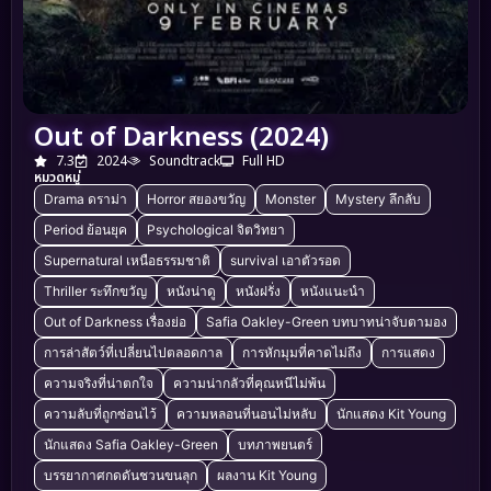
Out of Darkness (2024)
7.3
2024
Soundtrack
Full HD
หมวดหมู่
Drama ดราม่า
Horror สยองขวัญ
Monster
Mystery ลึกลับ
Period ย้อนยุค
Psychological จิตวิทยา
Supernatural เหนือธรรมชาติ
survival เอาตัวรอด
Thriller ระทึกขวัญ
หนังน่าดู
หนังฝรั่ง
หนังแนะนำ
Out of Darkness เรื่องย่อ
Safia Oakley-Green บทบาทน่าจับตามอง
การล่าสัตว์ที่เปลี่ยนไปตลอดกาล
การหักมุมที่คาดไม่ถึง
การแสดง
ความจริงที่น่าตกใจ
ความน่ากลัวที่คุณหนีไม่พ้น
ความลับที่ถูกซ่อนไว้
ความหลอนที่นอนไม่หลับ
นักแสดง Kit Young
นักแสดง Safia Oakley-Green
บทภาพยนตร์
บรรยากาศกดดันชวนขนลุก
ผลงาน Kit Young