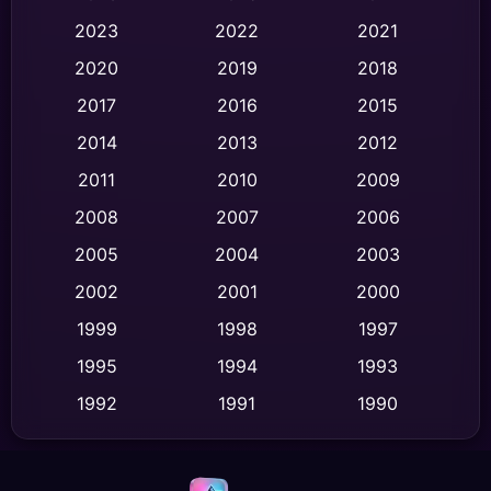
Black Comedy
(325)
2023
2022
2021
Classic หนังคลาสสิก
(47)
2020
2019
2018
2017
2016
2015
Comedy ตลก
(453)
2014
2013
2012
Coming-of-age ชีวิตวัยรุ่น
(63)
2011
2010
2009
Crime อาชญากรรม
(533)
2008
2007
2006
2005
2004
2003
Cult Film
(4)
2002
2001
2000
Culture
(9)
1999
1998
1997
Dance เต้น
1995
1994
1993
(10)
1992
1991
1990
Detective สืบสวน
(62)
1989
1988
1986
Detective สืบสวน
(77)
1985
1983
1982