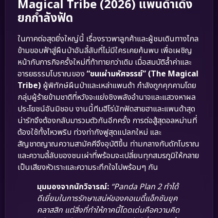
Magical Tribe (2026) แพนด้าเด้ง
ยกกำลังฟัด
ในภาคต่อสุดยิ่งใหญ่นี้ เรื่องราวพาลูกค้าและผู้ชมเดินทางไกล
ข้ามขอบฟ้าสู่ผืนป่าอันลี้ลับที่ไม่มีใครเคยค้นพบ เพื่อเผชิญ
หน้ากับภารกิจครั้งใหม่ที่ท้าทายกว่าเดิม เมื่อสมบัติล้ำค่าและ
อารยธรรมโบราณของ
“ชนเผ่ามหัศจรรย์” (The Magical
Tribe)
ผู้พิทักษ์ผืนป่าและเหล่าแพนด้า กำลังถูกคุกคามโดย
กลุ่มผู้ร้ายข้ามชาติที่หวังจะแย่งชิงพลังอำนาจและแสวงหาผล
ประโยชน์อันมิชอบ งานนี้ทีมฮีโร่นักฟัดสายฮาและแพนด้าสุด
น่ารักจึงต้องกลับมารวมตัวกันอีกครั้ง การต่อสู้สุดอลหม่านที่
ต้องใช้ทั้งไหวพริบ ท่วงท่ากังฟูสุดแปลกใหม่ และ
สัญชาตญาณความสามัคคีจึงอุบัติขึ้น ท่ามกลางกับดักโบราณ
และความลี้ลับของชนเผ่าที่พร้อมจะเปลี่ยนทุกสมรภูมิให้กลาย
เป็นเสียงหัวเราะและความระทึกใจไปพร้อมๆ กัน
มุมมองจากนักวิจารณ์:
“Panda Plan 2 ทำได้
ดีเยี่ยมในการรักษาเสน่ห์ของคอเมดี้แอ็กชันยุค
คลาสสิก แต่สิ่งที่ทำให้ภาคนี้โดดเด่นคือความคิด