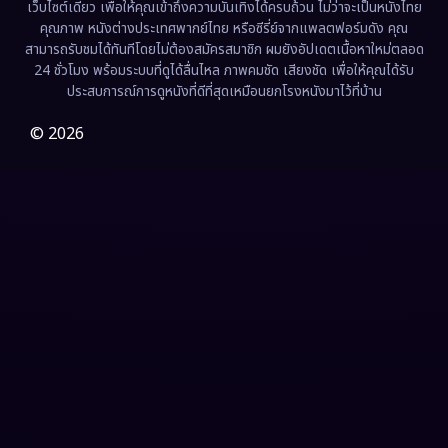
เว็บไซต์เดียว เพื่อให้คุณเข้าถึงความบันเทิงได้ครบถ้วน ไม่ว่าจะเป็นหนังไทย
คุณภาพ หนังต่างประเทศพากย์ไทย หรือซีรี่ย์จากแพลตฟอร์มดัง คุณ
Fiction
(9)
สามารถรับชมได้ทันทีโดยไม่ต้องสมัครสมาชิก ผมยังอัปเดตเนื้อหาใหม่ตลอด
24 ชั่วโมง พร้อมระบบที่ดูได้ลื่นไหล ภาพคมชัด เสียงชัด เพื่อให้คุณได้รับ
Film
(57)
ประสบการณ์การดูหนังที่ดีที่สุดเหมือนยกโรงหนังมาไว้ที่บ้าน
Gothic
(3)
© 2026
Grief
(7)
HBO GO
(6)
HBO Max
(3)
Healing
(15)
Heist
(27)
Historical
(7)