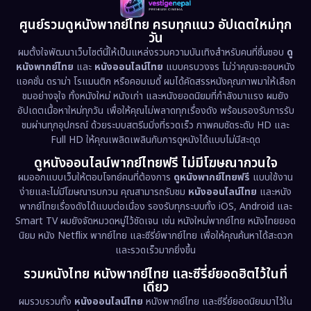
1981
1978
1974
Disaster
(13)
ศูนย์รวมดูหนังพากย์ไทย ครบทุกแนว อัปเดตใหม่ทุก
วัน
1971
1962
Disney+
(5)
ผมตั้งใจพัฒนาเว็บไซต์นี้ให้เป็นแหล่งรวมความบันเทิงสำหรับคนที่ชื่นชอบ
ดู
หนังพากย์ไทย
และ
หนังออนไลน์ไทย
แบบครบวงจร ไม่ว่าคุณจะชอบหนัง
Documentary สารคดี
(94)
แอคชั่น ดราม่า โรแมนติก หรือคอมเมดี้ ผมได้คัดสรรหนังคุณภาพมาให้เลือก
ชมอย่างจุใจ ทั้งหนังใหม่ หนังเก่า และหนังยอดนิยมที่กำลังมาแรง ผมยัง
อัปเดตเนื้อหาใหม่ทุกวัน เพื่อให้คุณไม่พลาดทุกเรื่องดัง พร้อมรองรับการรับ
Drama ดราม่า
(1,513)
ชมผ่านทุกอุปกรณ์ ด้วยระบบสตรีมมิ่งที่รวดเร็ว ภาพคมชัดระดับ HD และ
Full HD ให้คุณเพลิดเพลินกับการดูหนังได้แบบไม่มีสะดุด
Dystopian
(17)
ดูหนังออนไลน์พากย์ไทยฟรี ไม่มีโฆษณากวนใจ
Emotional
(61)
ผมออกแบบเว็บให้ตอบโจทย์คนที่ต้องการ
ดูหนังพากย์ไทยฟรี
แบบใช้งาน
ง่ายและไม่มีโฆษณารบกวน คุณสามารถรับชม
หนังออนไลน์ไทย
และหนัง
พากย์ไทยเรื่องดังได้แบบต่อเนื่อง รองรับทุกระบบทั้ง iOS, Android และ
Epic มหากาพย์
(227)
Smart TV ผมยังจัดหมวดหมู่ไว้ชัดเจน เช่น หนังใหม่พากย์ไทย หนังไทยยอด
นิยม หนัง Netflix พากย์ไทย และซีรี่ย์พากย์ไทย เพื่อให้คุณค้นหาได้สะดวก
Erotic
(36)
และรวดเร็วมากยิ่งขึ้น
รวมหนังไทย หนังพากย์ไทย และซีรี่ย์ยอดฮิตไว้ในที่
Family ครอบครัว
(374)
เดียว
ผมรวบรวมทั้ง
หนังออนไลน์ไทย
หนังพากย์ไทย และซีรี่ย์ยอดนิยมมาไว้ใน
Fantasy จินตนาการ
(338)