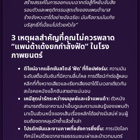
สร้างสรรค์ในการออกแบบฉากต่อสู้ที่หยิบจับสิ่ง
รอบตัวและพฤติกรรมสุดเด้งของแพนด้ามาส
ร้างจังหวะฮาได้อย่างอัจฉริยะ มันคืองานบันเทิง
บริสุทธิ์ที่เปี่ยมไปด้วยหัวใจ”
3 เหตุผลสำคัญที่คุณไม่ควรพลาด
“แพนด้าเด้งยกกำลังฟัด” ในโรง
ภาพยนตร์
ดีไซน์ฉากแอ็กชันสไตล์ ‘ฟัด’ ที่ท็อปฟอร์ม:
ความมัน
ระดับสต็อปโมชันที่มีความลื่นไหล การดีไซน์ท่าต่อสู้หลบ
หลีกที่ทั้งหวาดเสียวและเรียกเสียงฮาได้ในเวลาเดียวกัน
สะใจคอหนังแอ็กชันสายฮาแน่นอน
เคมีสุดน่ารักระหว่างมนุษย์และเจ้าแพนด้า:
ตัวหนัง
สามารถดึงเอาความน่าเอ็นดูและความแสนรู้ของแพนด้า
มาเป็นส่วนหนึ่งของเส้นเรื่องหลักได้อย่างมีเสน่ห์ จนผู้
ชมต้องตกหลุมรักซ้ำแล้วซ้ำเล่า
โปรดักชันและงานภาพที่อลังการยิ่งขึ้น:
การเปิดโลก
ทัศน์ใหม่ด้วยฉากอารยธรรมชนเผ่าและป่าเวทมนตร์