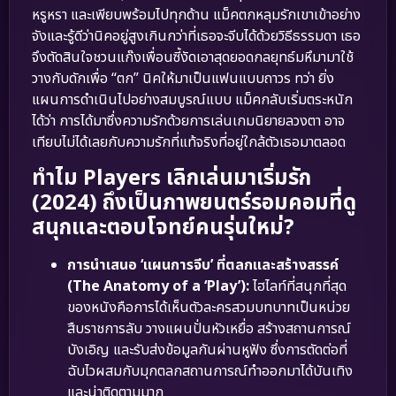
หรูหรา และเพียบพร้อมไปทุกด้าน แม็คตกหลุมรักเขาเข้าอย่าง
จังและรู้ดีว่านิคอยู่สูงเกินกว่าที่เธอจะจีบได้ด้วยวิธีธรรมดา เธอ
จึงตัดสินใจชวนแก๊งเพื่อนซี้งัดเอาสุดยอดกลยุทธ์มหึมามาใช้
วางกับดักเพื่อ “ตก” นิคให้มาเป็นแฟนแบบถาวร ทว่า ยิ่ง
แผนการดำเนินไปอย่างสมบูรณ์แบบ แม็คกลับเริ่มตระหนัก
ได้ว่า การได้มาซึ่งความรักด้วยการเล่นเกมนิยายลวงตา อาจ
เทียบไม่ได้เลยกับความรักที่แท้จริงที่อยู่ใกล้ตัวเธอมาตลอด
ทำไม Players เลิกเล่นมาเริ่มรัก
(2024) ถึงเป็นภาพยนตร์รอมคอมที่ดู
สนุกและตอบโจทย์คนรุ่นใหม่?
การนำเสนอ ‘แผนการจีบ’ ที่ตลกและสร้างสรรค์
(The Anatomy of a ‘Play’):
ไฮไลท์ที่สนุกที่สุด
ของหนังคือการได้เห็นตัวละครสวมบทบาทเป็นหน่วย
สืบราชการลับ วางแผนปั่นหัวเหยื่อ สร้างสถานการณ์
บังเอิญ และรับส่งข้อมูลกันผ่านหูฟัง ซึ่งการตัดต่อที่
ฉับไวผสมกับมุกตลกสถานการณ์ทำออกมาได้บันเทิง
และน่าติดตามมาก