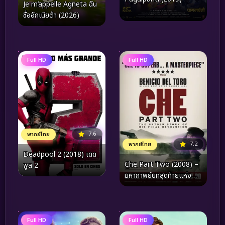
Je m’appelle Agneta ฉัน
ชื่ออักเนียต้า (2026)
Full HD
Full HD
7.6
พากย์ไทย
7.2
พากย์ไทย
Deadpool 2 (2018) เดด
Che Part Two (2008) –
พูล 2
มหากาพย์บทสุดท้ายแห่ง
อุดมการณ์ และหยดเลือดบน
เส้นทางสายปฏิวัติในโบลิเวีย
Full HD
Full HD