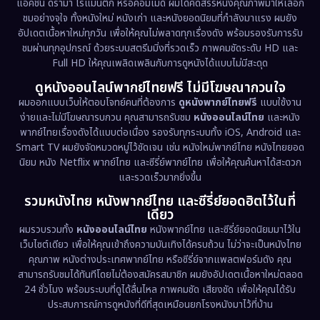
Documentary สารคดี
(93)
แอคชั่น ดราม่า โรแมนติก หรือคอมเมดี้ ผมได้คัดสรรหนังคุณภาพมาให้เลือก
ชมอย่างจุใจ ทั้งหนังใหม่ หนังเก่า และหนังยอดนิยมที่กำลังมาแรง ผมยัง
อัปเดตเนื้อหาใหม่ทุกวัน เพื่อให้คุณไม่พลาดทุกเรื่องดัง พร้อมรองรับการรับ
Drama ดราม่า
(1,448)
ชมผ่านทุกอุปกรณ์ ด้วยระบบสตรีมมิ่งที่รวดเร็ว ภาพคมชัดระดับ HD และ
Full HD ให้คุณเพลิดเพลินกับการดูหนังได้แบบไม่มีสะดุด
Dystopian
(17)
ดูหนังออนไลน์พากย์ไทยฟรี ไม่มีโฆษณากวนใจ
Emotional
(61)
ผมออกแบบเว็บให้ตอบโจทย์คนที่ต้องการ
ดูหนังพากย์ไทยฟรี
แบบใช้งาน
ง่ายและไม่มีโฆษณารบกวน คุณสามารถรับชม
หนังออนไลน์ไทย
และหนัง
พากย์ไทยเรื่องดังได้แบบต่อเนื่อง รองรับทุกระบบทั้ง iOS, Android และ
Epic มหากาพย์
(218)
Smart TV ผมยังจัดหมวดหมู่ไว้ชัดเจน เช่น หนังใหม่พากย์ไทย หนังไทยยอด
นิยม หนัง Netflix พากย์ไทย และซีรี่ย์พากย์ไทย เพื่อให้คุณค้นหาได้สะดวก
Erotic
(36)
และรวดเร็วมากยิ่งขึ้น
รวมหนังไทย หนังพากย์ไทย และซีรี่ย์ยอดฮิตไว้ในที่
Family ครอบครัว
(363)
เดียว
ผมรวบรวมทั้ง
หนังออนไลน์ไทย
หนังพากย์ไทย และซีรี่ย์ยอดนิยมมาไว้ใน
Fantasy จินตนาการ
(324)
เว็บไซต์เดียว เพื่อให้คุณเข้าถึงความบันเทิงได้ครบถ้วน ไม่ว่าจะเป็นหนังไทย
คุณภาพ หนังต่างประเทศพากย์ไทย หรือซีรี่ย์จากแพลตฟอร์มดัง คุณ
Fiction
(9)
สามารถรับชมได้ทันทีโดยไม่ต้องสมัครสมาชิก ผมยังอัปเดตเนื้อหาใหม่ตลอด
24 ชั่วโมง พร้อมระบบที่ดูได้ลื่นไหล ภาพคมชัด เสียงชัด เพื่อให้คุณได้รับ
Film
(57)
ประสบการณ์การดูหนังที่ดีที่สุดเหมือนยกโรงหนังมาไว้ที่บ้าน