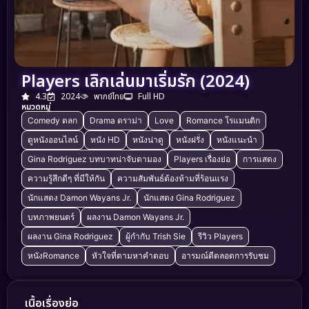
Players เลิกเล่นมาเริ่มรัก (2024)
4.3
2024
พากย์ไทย
Full HD
หมวดหมู่
Comedy ตลก
Drama ดราม่า
Love
Romance โรแมนติก
ดูหนังออนไลน์
หนัง HD
หนังน่าดู
หนังฝรั่ง
หนังแนะนำ
Gina Rodriguez บทบาทน่าจับตามอง
Players เรื่องย่อ
การแสดง
ความรู้สึกดีๆ ที่มีให้กัน
ความสัมพันธ์ต้องห้ามที่ร้อนแรง
นักแสดง Damon Wayans Jr.
นักแสดง Gina Rodriguez
บทภาพยนตร์
ผลงาน Damon Wayans Jr.
ผลงาน Gina Rodriguez
ผู้กำกับ Trish Sie
รีวิว Players
หนังRomance
หัวใจที่ตามหาคำตอบ
อารมณ์ดีตลอดการรับชม
เนื้อเรื่องย่อ