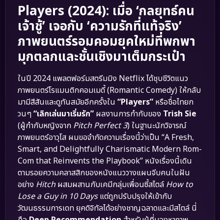
Players (2024): เมื่อ ‘กลยุทธ์คน
เจ้าชู้’ เจอกับ ‘ความรักที่แท้จริง’
ภาพยนตร์รอมคอมยุคใหม่ที่พกพา
มุกตลกและชั้นเชิงมาเต็มกระเป๋า
ในปี 2024 แพลตฟอร์มสตรีมมิง Netflix ได้ชุบชีวิตแนว
ภาพยนตร์โรแมนติกคอมเมดี้ (Romantic Comedy) ให้กลับ
มามีสีสันและดูทันสมัยอีกครั้งใน
“Players”
หรือชื่อไทยก
วนๆ
“เลิกเล่นมาเริ่มรัก”
ผลงานการกำกับของ
Trish Sie
(ผู้กำกับหญิงจาก
Pitch Perfect 3
) ในฐานะนักวิจารณ์
ภาพยนตร์อาวุโส ผมขอจำกัดความเรื่องนี้ว่าเป็น “A Fresh,
Smart, and Delightfully Charismatic Modern Rom-
Com that Reinvents the Playbook” หนังเรื่องนี้เดิน
ตามรอยความคลาสสิกของหนังแนววางแผนจีบคนในฝัน
อย่าง
Hitch
ผสมผสานกับเคมีกลุ่มเพื่อนซี้สไตล์
How to
Lose a Guy in 10 Days
แต่ถูกปรับปรุงให้เข้ากับ
วัฒนธรรมการเดท ยุคดิจิทัลได้อย่างชาญฉลาดและมีสไตล์ นี่