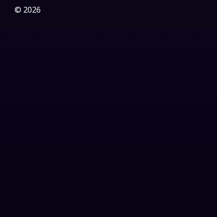
Gothic
(3)
© 2026
Grief
(7)
HBO GO
(6)
HBO Max
(3)
Healing
(15)
Heist
(26)
Historical
(7)
History ประวัติศาสตร์
(54)
Holiday
(3)
Horror สยองขวัญ
(382)