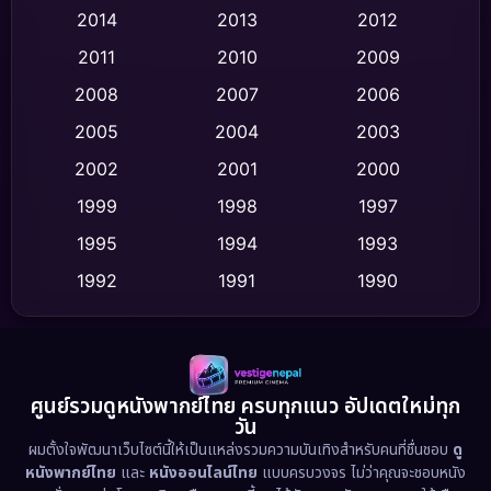
2014
2013
2012
Coming-of-age ชีวิตวัยรุ่น
(62)
2011
2010
2009
Crime อาชญากรรม
(509)
2008
2007
2006
2005
2004
2003
Cult Film
(4)
2002
2001
2000
Culture
(9)
1999
1998
1997
Dance เต้น
1995
1994
1993
(10)
1992
1991
1990
Detective สืบสวน
(58)
1989
1988
1986
Detective สืบสวน
(73)
1985
1983
1982
1981
1978
1974
Disaster
(13)
ศูนย์รวมดูหนังพากย์ไทย ครบทุกแนว อัปเดตใหม่ทุก
วัน
1971
1962
Disney+
(5)
ผมตั้งใจพัฒนาเว็บไซต์นี้ให้เป็นแหล่งรวมความบันเทิงสำหรับคนที่ชื่นชอบ
ดู
หนังพากย์ไทย
และ
หนังออนไลน์ไทย
แบบครบวงจร ไม่ว่าคุณจะชอบหนัง