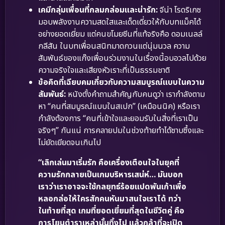
เคมีกลุ่มเพื่อนที่กลมกล่อมและน่ารัก:
จีน่า โรดริเกซ
มอบพลังงานความสดใสและเด็ดเดี่ยวให้กับบทแม็คได้
อย่างยอดเยี่ยม แต่คนขโมยซีนที่แท้จริงคือ ดอมเนลล์
กลีสัน ในบทเพื่อนสนิทมาดกวนแต่นุ่มนวล ความ
สัมพันธ์ของแก๊งเพื่อนร่วมงานในเรื่องนี้อบอวลไปด้วย
ความจริงใจและเสียงหัวเราะที่เป็นธรรมชาติ
ข้อคิดที่เฉียบคมเกี่ยวกับความสมบูรณ์แบบในความ
สัมพันธ์:
หนังตั้งคำถามสำคัญกับคนดูว่า เรากำลังตาม
หา “คนที่สมบูรณ์แบบในสเปก” (เหมือนนิค) หรือเรา
กำลังต้องการ “คนที่เข้าใจและยอมรับในสิ่งที่เราเป็น
จริงๆ” กันแน่ การคลายปมในช่วงท้ายทำได้ซาบซึ้งและ
ไม่ยัดเยียดจนเกินไป
“เลิกเล่นมาเริ่มรัก คือเครื่องเตือนใจในยุคที่
ความรักกลายเป็นเกมบริหารเสน่ห์… มันบอก
เราว่าเราอาจจะใช้กลยุทธ์ร้อยแปดพันเก้าเพื่อ
หลอกล่อให้ใครสักคนหันมาสนใจเราได้ ทว่า
ในท้ายที่สุด เกมที่ยอดเยี่ยมที่สุดในชีวิตคู่ คือ
การโยนตำราเหล่านั้นทิ้งไป แล้วกล้าที่จะเปิด