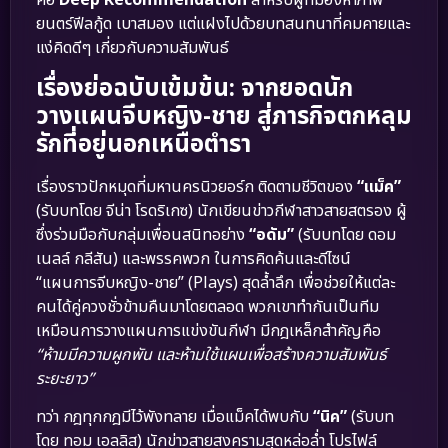
คือ
Deep Recommendation
สำหรับผู้ที่มองหาภาพ
ยนตร์ฟีลกู้ด เบาสมอง แต่แฝงไปด้วยบทสนทนาที่คมคายและ
แง่คิดดีๆ เกี่ยวกับความสัมพันธ์
เรื่องย่อฉบับเข้มข้น: จากยอดนัก
วางแผนจีบหญิง-ชาย สู่ภารกิจตกหลุม
รักที่อยู่นอกเหนือตำรา
เรื่องราวปักหมุดที่มหานครนิวยอร์ก ติดตามชีวิตของ
“แม็ค”
(รับบทโดย จีน่า โรดริเกซ) นักเขียนข่าวกีฬาสาวสายสตรอง ผู้
ซึ่งร่วมมือกับกลุ่มเพื่อนสนิทอย่าง
“อดัม”
(รับบทโดย ดอม
เนลล์ กลีสัน) และพรรคพวก ในการคิดค้นและดีไซน์
“แผนการจีบหญิง-ชาย” (Plays) สุดล้ำลึก เพื่อช่วยให้แต่ละ
คนได้คู่ควงชั่วข้ามคืนมาโดยตลอด พวกเขาทำกันเป็นทีม
เหมือนการวางแผนการแข่งขันกีฬา มีกฎเหล็กสำคัญคือ
“ห้ามมีความผูกพัน และห้ามใช้แผนเพื่อสร้างความสัมพันธ์
ระยะยาว”
ทว่า กฎทุกกฎมีไว้พังทลาย เมื่อแม็คได้พบกับ
“นิค”
(รับบท
โดย ทอม เอลลิส) นักข่าวสายสงครามสุดหล่อล่ำ โปรไฟล์