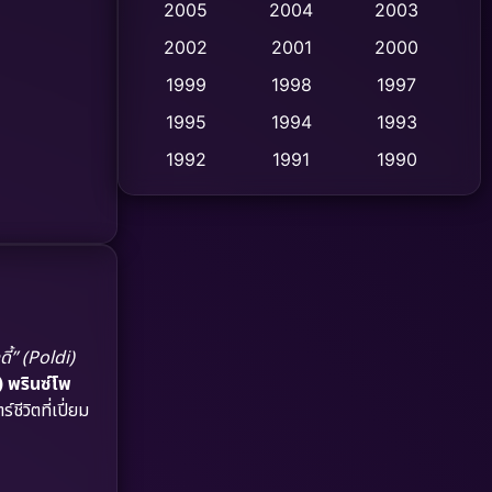
2005
2004
2003
Cult Film
2002
2001
2000
(4)
1999
1998
1997
Culture
(9)
1995
1994
1993
Dance เต้น
(10)
1992
1991
1990
1989
1988
1986
Detective สืบสวน
(59)
1985
1983
1982
Detective สืบสวน
(73)
1981
1978
1974
Disaster
(13)
1971
1962
Disney+
(5)
ี้” (Poldi)
 พรินซ์โพ
Documentary สารคดี
(93)
ชีวิตที่เปี่ยม
Drama ดราม่า
(1,460)