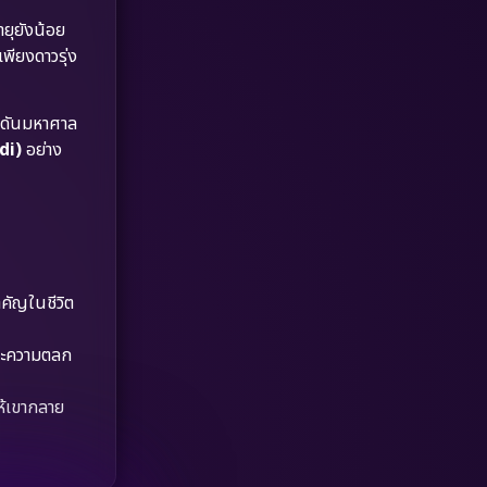
Dystopian
(17)
ายุยังน้อย
เพียงดาวรุ่ง
Emotional
(61)
Epic มหากาพย์
(218)
ดดันมหาศาล
di)
อย่าง
Erotic
(36)
Family ครอบครัว
(363)
Fantasy จินตนาการ
(326)
ำคัญในชีวิต
Fiction
(9)
และความตลก
Film
(57)
ให้เขากลาย
Gothic
(3)
Grief
(7)