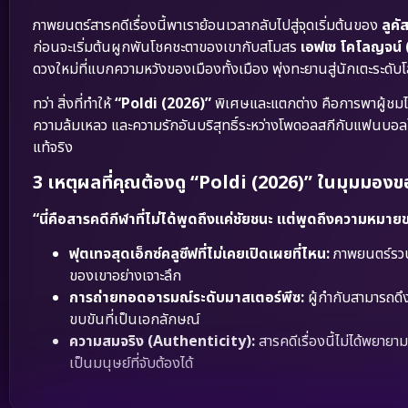
ภาพยนตร์สารคดีเรื่องนี้พาเราย้อนเวลากลับไปสู่จุดเริ่มต้นของ
ลูค
ก่อนจะเริ่มต้นผูกพันโชคชะตาของเขากับสโมสร
เอฟเซ โคโลญจน์ 
ดวงใหม่ที่แบกความหวังของเมืองทั้งเมือง พุ่งทะยานสู่นักเตะระดับ
ทว่า สิ่งที่ทำให้
“Poldi (2026)”
พิเศษและแตกต่าง คือการพาผู้ชม
ความล้มเหลว และความรักอันบริสุทธิ์ระหว่างโพดอลสกีกับแฟนบอล
แท้จริง
3 เหตุผลที่คุณต้องดู “Poldi (2026)” ในมุมมองข
“นี่คือสารคดีกีฬาที่ไม่ได้พูดถึงแค่ชัยชนะ แต่พูดถึงความหมา
ฟุตเทจสุดเอ็กซ์คลูซีฟที่ไม่เคยเปิดเผยที่ไหน:
ภาพยนตร์รวบร
ของเขาอย่างเจาะลึก
การถ่ายทอดอารมณ์ระดับมาสเตอร์พีซ:
ผู้กำกับสามารถดึ
ขบขันที่เป็นเอกลักษณ์
ความสมจริง (Authenticity):
สารคดีเรื่องนี้ไม่ได้พยายาม
เป็นมนุษย์ที่จับต้องได้