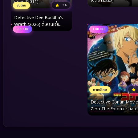
ไฮต์ส (2026)
กะโดน (2011)
9.4
ซับไทย
Detective Dee Buddha’s
Wrath (2026) ตี๋เหรินเจี๋ย
Full HD
Full HD
เจดีย์สู่สวรรค์
พากย์ไทย
Detective Conan Movie
Zero The Enforcer ยอด
นักสืบจิ๋วโคนัน ปฏิบัติการสา
เดอะซีโร่ (2018)