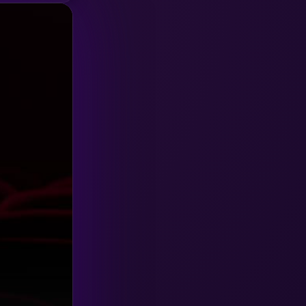
HBO GO
(6)
HBO Max
(3)
Healing
(15)
Heist
(26)
Historical
(7)
History ประวัติศาสตร์
(54)
Holiday
(3)
Horror สยองขวัญ
(385)
Human
(49)
Inspirational แรงบันดาลใจ
(157)