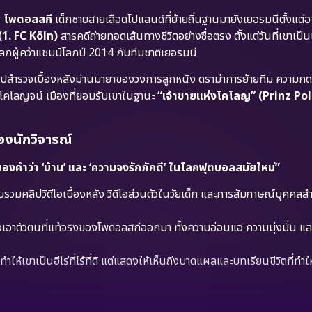
ัส โพดอลสกี
เด็กชายสายเลือดโปแลนด์ที่ย้ายถิ่นฐานมายังเยอรมนีตั้งแต่อ
(1. FC Köln)
สารคดีถ่ายทอดเส้นทางชีวิตอย่างซื่อตรง ตั้งแต่วันที่เขาเป็น
โลกผู้คว้าแชมป์โลกปี 2014 กับทีมชาติเยอรมนี
ไปสำรวจเบื้องหลังม่านมายาของวงการลูกหนัง ดราม่าการย้ายทีม ความก
โคโลญจน์ เมืองที่ยอมรับเขาในฐานะ
“เจ้าชายแห่งโคโลญ” (Prinz Pol
องนักวิจารณ์
ยของคำว่า ‘บ้าน’ และ ‘ความจงรักภักดี’ ในโลกฟุตบอลสมัยใหม่”
วมคลิปวิดีโอเบื้องหลัง วิดีโอส่วนตัวในวัยเด็ก และการสัมภาษณ์บุคคลส
งเอาตัวตนที่แท้จริงของโพดอลสกีออกมา ทั้งความอ่อนแอ ความมุ่งมั่น 
ทำให้เขาเป็นฮีโร่ที่ไร้ที่ติ แต่แสดงให้เห็นถึงบาดแผลและบทเรียนชีวิตที่ทำ