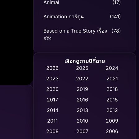
Animal
(17)
Animation การ์ตูน
(141)
Based on a True Story เรื่อง
(78)
จริง
Based on Novel
(8)
เลือกดูตามปีที่ฉาย
Biography ชีวิตจริง
(74)
2026
2025
2024
2023
2022
2021
Black Comedy
(306)
2020
2019
2018
Classic หนังคลาสสิก
(47)
2017
2016
2015
Comedy ตลก
(436)
2014
2013
2012
2011
2010
2009
Coming-of-age ชีวิตวัยรุ่น
(62)
2008
2007
2006
Crime อาชญากรรม
(513)