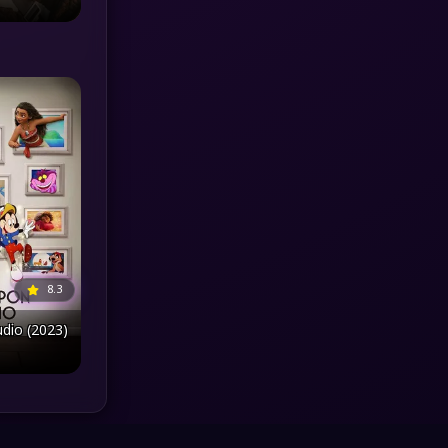
MONOMAX
(1)
Monster
(25)
Movie Collection
(3)
Musical เพลง
(64)
Mystery ลึกลับ
(371)
nature
(4)
8.3
Parody
(3)
dio (2023)
Period ย้อนยุค
(95)
Political การเมือง
(20)