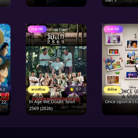
แยก 3
Full HD
Full HD
5.7
พากย์ไทย
6.2
ซับไทย
In Age We Doubt วัยแก่
Once Upon a Stu
 22
2569 (2026)
ยลับ