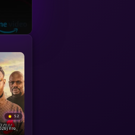
Investigation
(33)
iQIYI
(18)
Kids
(16)
LGBTQ
(5)
Love
(25)
Martial
(6)
Martial Arts
(36)
marvel
(2)
5.2
Melodrama
(6)
026) ทาง
Military
(7)