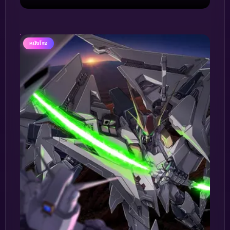
หนังโรง