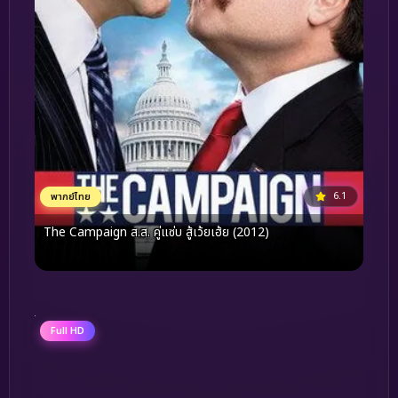
6.1
พากย์ไทย
The Campaign ส.ส. คู่แซ่บ สู้เว้ยเฮ้ย (2012)
Full HD