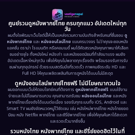
ศูนย์รวมดูหนังพากย์ไทย ครบทุกแนว อัปเดตใหม่ทุก
วัน
ผมตั้งใจพัฒนาเว็บไซต์นี้ให้เป็นแหล่งรวมความบันเทิงสำหรับคนที่ชื่นชอบ
ดู
หนังพากย์ไทย
และ
หนังออนไลน์ไทย
แบบครบวงจร ไม่ว่าคุณจะชอบหนัง
แอคชั่น ดราม่า โรแมนติก หรือคอมเมดี้ ผมได้คัดสรรหนังคุณภาพมาให้เลือก
ชมอย่างจุใจ ทั้งหนังใหม่ หนังเก่า และหนังยอดนิยมที่กำลังมาแรง ผมยัง
อัปเดตเนื้อหาใหม่ทุกวัน เพื่อให้คุณไม่พลาดทุกเรื่องดัง พร้อมรองรับการรับ
ชมผ่านทุกอุปกรณ์ ด้วยระบบสตรีมมิ่งที่รวดเร็ว ภาพคมชัดระดับ HD และ
Full HD ให้คุณเพลิดเพลินกับการดูหนังได้แบบไม่มีสะดุด
ดูหนังออนไลน์พากย์ไทยฟรี ไม่มีโฆษณากวนใจ
ผมออกแบบเว็บให้ตอบโจทย์คนที่ต้องการ
ดูหนังพากย์ไทยฟรี
แบบใช้งาน
ง่ายและไม่มีโฆษณารบกวน คุณสามารถรับชม
หนังออนไลน์ไทย
และหนัง
พากย์ไทยเรื่องดังได้แบบต่อเนื่อง รองรับทุกระบบทั้ง iOS, Android และ
Smart TV ผมยังจัดหมวดหมู่ไว้ชัดเจน เช่น หนังใหม่พากย์ไทย หนังไทยยอด
นิยม หนัง Netflix พากย์ไทย และซีรี่ย์พากย์ไทย เพื่อให้คุณค้นหาได้สะดวก
และรวดเร็วมากยิ่งขึ้น
รวมหนังไทย หนังพากย์ไทย และซีรี่ย์ยอดฮิตไว้ในที่