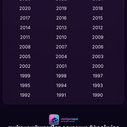
Classic หนังคลาสสิก
(47)
2020
2019
2018
2017
2016
2015
Comedy ตลก
(454)
2014
2013
2012
Coming-of-age ชีวิตวัยรุ่น
(63)
2011
2010
2009
Crime อาชญากรรม
(532)
2008
2007
2006
2005
2004
2003
Cult Film
(4)
2002
2001
2000
Culture
(9)
1999
1998
1997
Dance เต้น
1995
1994
1993
(10)
1992
1991
1990
Detective สืบสวน
(62)
1989
1988
1986
Detective สืบสวน
(77)
1985
1983
1982
1981
1978
1974
Disaster
(13)