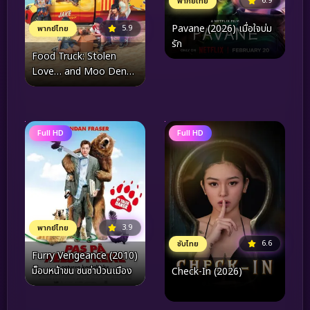
6.9
พากย์ไทย
Pavane (2026) เมื่อใจบ่ม
5.9
พากย์ไทย
รัก
Food Truck: Stolen
Love… and Moo Deng
(2025) ฟู้ดทรัค ลัก (รัก) หมู
เด้ง
Full HD
Full HD
3.9
พากย์ไทย
6.6
ซับไทย
Furry Vengeance (2010)
ม็อบหน้าขน ซนซ่าป่วนเมือง
Check-In (2026)