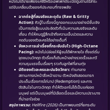
หนังไม่ได้ขายเพียงแค่ซีจีหรือเอฟเฟกต์ระเบิดตูมตามไร้สาระ
แต่ขับเคลื่อนด้วยองค์ประกอบที่ทรงพลัง:
ฉากต่อสู้ที่สมจริงและดุดัน (Raw & Gritty
Action):
คิวบู๊ในเรื่องนี้ถูกออกแบบมาอย่างมีชั้นเชิง
เป็นการต่อสู้แบบประชิดตัวที่เน้นความสมจริงและดิบ
เถื่อน ทำให้คนดูรู้สึกเข้าถึงความเจ็บปวดและความ
กดดันของตัวละครได้อย่างเต็มที่
จังหวะการเล่าเรื่องที่กระชับฉับไว (High-Octane
Pacing):
หนังไม่ปล่อยให้ผู้ชมได้พักหายใจ ตั้งแต่เริ่ม
จุดชนวนวิกฤต ตัวเรื่องก็เดินหน้าอย่างรวดเร็วและทวี
ความรุนแรงขึ้นเรื่อยๆ ราวกับลูกไฟที่ลามทุ่ง
มิติของตัวละครและปมจิตวิทยา:
ท่ามกลาง
สถานการณ์หน้าสิ่วหน้าขวาน ตัวหนังยังสอดแทรก
ประเด็นเรื่องการไถ่บาป (Redemption) และการ
ตัดสินใจในภาวะวิกฤต ทำให้ตัวเอกไม่ได้เป็นแค่ยอด
มนุษย์ แต่เป็นมนุษย์ที่มีเลือดเนื้อและมีความเปราะบาง
ที่น่าเอาใจช่วย
สรุปภาพรวม:
Hellfire (2026)
เป็นภาพยนตร์ที่ยกระดับ