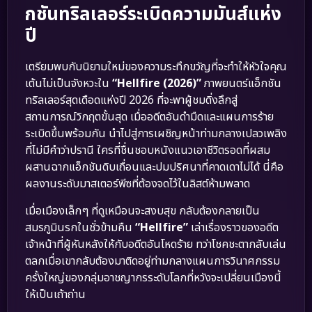
กชันทริลเลอร์ระเบิดความมันส์แห่ง
ปี
เตรียมพบกับนิยามใหม่ของความระทึกขวัญที่จะทำให้หัวใจคุณ
เต้นไม่เป็นจังหวะใน
“Hellfire (2026)”
ภาพยนตร์แอ็กชัน
ทริลเลอร์สุดเดือดแห่งปี 2026 ที่จะพาผู้ชมดิ่งลึกสู่
สถานการณ์วิกฤตขั้นสุด เมื่ออดีตอันดำมืดและแผนการร้าย
ระเบิดขึ้นพร้อมกัน นำไปสู่การเผชิญหน้าท่ามกลางเปลวเพลิง
ที่ไม่มีคำว่าปรานี ใครที่ชื่นชอบหนังแนวเอาชีวิตรอดที่ผสม
ผสานฉากแอ็กชันดิบเถื่อนและปมปริศนาที่คาดเดาไม่ได้ นี่คือ
ผลงานระดับมาสเตอร์พีซที่ต้องจดไว้ในลิสต์ห้ามพลาด
เมื่อเมืองเล็กๆ ที่ดูเหมือนจะสงบสุข กลับต้องกลายเป็น
สมรภูมินรกในชั่วข้ามคืน
“Hellfire”
เล่าเรื่องราวของอดีต
เจ้าหน้าที่ผู้หันหลังให้กับอดีตอันโหดร้าย ทว่าโชคชะตากลับเล่น
ตลกเมื่อเขากลับต้องมาติดอยู่ท่ามกลางแผนการวินาศกรรม
ครั้งใหญ่ของกลุ่มอาชญากรระดับโลกที่หวังจะเปลี่ยนเมืองนี้
ให้เป็นเถ้าถ่าน