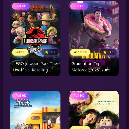
Full HD
Full HD
6.1
3.6
ซับไทย
พากย์ไทย
LEGO Jurassic Park The
Graduation Trip
Unofficial Retelling
Mallorca (2025) จบทั้งที
(2023)
ต้องไปตี้ที่มาญอร์ก้า
Full HD
Full HD