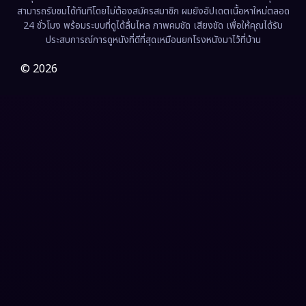
Fiction
(9)
สามารถรับชมได้ทันทีโดยไม่ต้องสมัครสมาชิก ผมยังอัปเดตเนื้อหาใหม่ตลอด
24 ชั่วโมง พร้อมระบบที่ดูได้ลื่นไหล ภาพคมชัด เสียงชัด เพื่อให้คุณได้รับ
Film
(57)
ประสบการณ์การดูหนังที่ดีที่สุดเหมือนยกโรงหนังมาไว้ที่บ้าน
Gothic
(3)
© 2026
Grief
(7)
HBO GO
(6)
HBO Max
(3)
Healing
(15)
Heist
(27)
Historical
(7)
History ประวัติศาสตร์
(54)