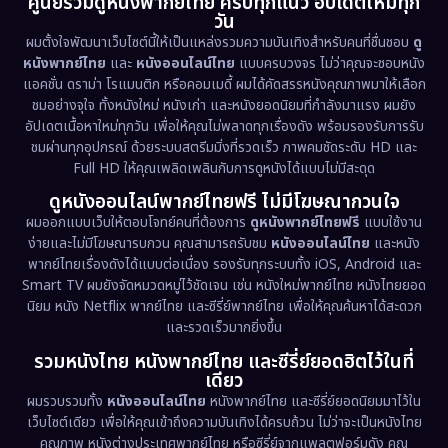
ศูนย์รวมดูหนังพากย์ไทย ครบทุกแนว อัปเดตใหม่ทุก
วัน
1971
1962
Disney+
(5)
ผมตั้งใจพัฒนาเว็บไซต์นี้ให้เป็นแหล่งรวมความบันเทิงสำหรับคนที่ชื่นชอบ
ดู
หนังพากย์ไทย
และ
หนังออนไลน์ไทย
แบบครบวงจร ไม่ว่าคุณจะชอบหนัง
Documentary สารคดี
(94)
แอคชั่น ดราม่า โรแมนติก หรือคอมเมดี้ ผมได้คัดสรรหนังคุณภาพมาให้เลือก
ชมอย่างจุใจ ทั้งหนังใหม่ หนังเก่า และหนังยอดนิยมที่กำลังมาแรง ผมยัง
อัปเดตเนื้อหาใหม่ทุกวัน เพื่อให้คุณไม่พลาดทุกเรื่องดัง พร้อมรองรับการรับ
Drama ดราม่า
(1,513)
ชมผ่านทุกอุปกรณ์ ด้วยระบบสตรีมมิ่งที่รวดเร็ว ภาพคมชัดระดับ HD และ
Full HD ให้คุณเพลิดเพลินกับการดูหนังได้แบบไม่มีสะดุด
Dystopian
(17)
ดูหนังออนไลน์พากย์ไทยฟรี ไม่มีโฆษณากวนใจ
Emotional
(61)
ผมออกแบบเว็บให้ตอบโจทย์คนที่ต้องการ
ดูหนังพากย์ไทยฟรี
แบบใช้งาน
ง่ายและไม่มีโฆษณารบกวน คุณสามารถรับชม
หนังออนไลน์ไทย
และหนัง
พากย์ไทยเรื่องดังได้แบบต่อเนื่อง รองรับทุกระบบทั้ง iOS, Android และ
Epic มหากาพย์
(227)
Smart TV ผมยังจัดหมวดหมู่ไว้ชัดเจน เช่น หนังใหม่พากย์ไทย หนังไทยยอด
นิยม หนัง Netflix พากย์ไทย และซีรี่ย์พากย์ไทย เพื่อให้คุณค้นหาได้สะดวก
Erotic
(36)
และรวดเร็วมากยิ่งขึ้น
รวมหนังไทย หนังพากย์ไทย และซีรี่ย์ยอดฮิตไว้ในที่
Family ครอบครัว
(375)
เดียว
ผมรวบรวมทั้ง
หนังออนไลน์ไทย
หนังพากย์ไทย และซีรี่ย์ยอดนิยมมาไว้ใน
Fantasy จินตนาการ
(338)
เว็บไซต์เดียว เพื่อให้คุณเข้าถึงความบันเทิงได้ครบถ้วน ไม่ว่าจะเป็นหนังไทย
คุณภาพ หนังต่างประเทศพากย์ไทย หรือซีรี่ย์จากแพลตฟอร์มดัง คุณ