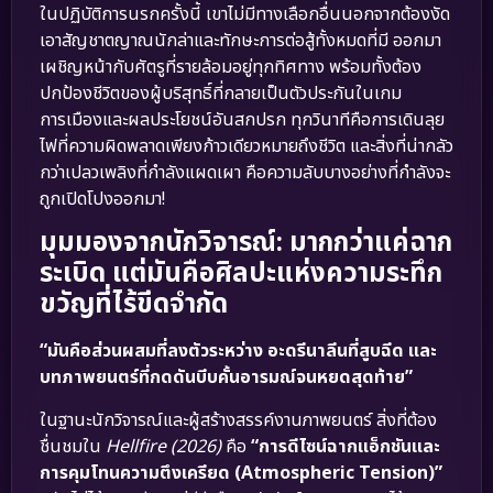
ในปฏิบัติการนรกครั้งนี้ เขาไม่มีทางเลือกอื่นนอกจากต้องงัด
เอาสัญชาตญาณนักล่าและทักษะการต่อสู้ทั้งหมดที่มี ออกมา
เผชิญหน้ากับศัตรูที่รายล้อมอยู่ทุกทิศทาง พร้อมทั้งต้อง
ปกป้องชีวิตของผู้บริสุทธิ์ที่กลายเป็นตัวประกันในเกม
การเมืองและผลประโยชน์อันสกปรก ทุกวินาทีคือการเดินลุย
ไฟที่ความผิดพลาดเพียงก้าวเดียวหมายถึงชีวิต และสิ่งที่น่ากลัว
กว่าเปลวเพลิงที่กำลังแผดเผา คือความลับบางอย่างที่กำลังจะ
ถูกเปิดโปงออกมา!
มุมมองจากนักวิจารณ์: มากกว่าแค่ฉาก
ระเบิด แต่มันคือศิลปะแห่งความระทึก
ขวัญที่ไร้ขีดจำกัด
“มันคือส่วนผสมที่ลงตัวระหว่าง อะดรีนาลีนที่สูบฉีด และ
บทภาพยนตร์ที่กดดันบีบคั้นอารมณ์จนหยดสุดท้าย”
ในฐานะนักวิจารณ์และผู้สร้างสรรค์งานภาพยนตร์ สิ่งที่ต้อง
ชื่นชมใน
Hellfire (2026)
คือ
“การดีไซน์ฉากแอ็กชันและ
การคุมโทนความตึงเครียด (Atmospheric Tension)”