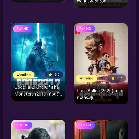
พลิกดวงลิขิตชีวิต
หัวใจโดนเธอ 6
Full HD
Full HD
6.0
พากย์ไทย
6.7
พากย์ไทย
Godzilla 2 King Of The
Lost Bullet (2020) แรง
Monsters (2019) ก็อดซิล
ทะลุกระสุน
ล่า 2 ราชันแห่งมอนสเตอร์
Full HD
Full HD