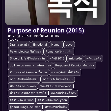
Purpose of Reunion (2015)
7.1
2015
พากย์ไทย
Full HD
หมวดหมู่
Drama ดราม่า
Emotional
Human
Love
Psychological จิตวิทยา
Romance โรแมนติก
Slice of Life ชีวิตประจำวัน
หนังปี 2015
หนังเอเชีย
หนังแนะนำ
Jo In-woo บทบาทน่าจับตามอง
Purpose of Reunion นักแสดง
Purpose of Reunion เรื่องย่อ
ความรู้สึกดีๆ ที่มีให้กัน
ความสัมพันธ์ที่ซับซ้อน
ความหวังในวันที่มืดมน
นักแสดง Jo In-woo
นักแสดง Kim Yoo-yeon
น้ำตาซึมด้วยความประทับใจ
บทเรียนชีวิตที่ล้ำค่า
ผลงาน Jo In-woo
ผลงาน Kim Yoo-yeon
ผู้กำกับ Jung Dae-man
พรหมลิขิตขีดเส้น