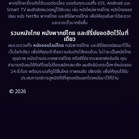
พากย์ไทยเรื่องดังได้แบบต่อเนื่อง รองรับทุกระบบทั้ง iOS, Android และ
Epic มหากาพย์
(227)
Smart TV ผมยังจัดหมวดหมู่ไว้ชัดเจน เช่น หนังใหม่พากย์ไทย หนังไทยยอด
นิยม หนัง Netflix พากย์ไทย และซีรี่ย์พากย์ไทย เพื่อให้คุณค้นหาได้สะดวก
Erotic
(36)
และรวดเร็วมากยิ่งขึ้น
รวมหนังไทย หนังพากย์ไทย และซีรี่ย์ยอดฮิตไว้ในที่
Family ครอบครัว
(375)
เดียว
ผมรวบรวมทั้ง
หนังออนไลน์ไทย
หนังพากย์ไทย และซีรี่ย์ยอดนิยมมาไว้ใน
Fantasy จินตนาการ
(338)
เว็บไซต์เดียว เพื่อให้คุณเข้าถึงความบันเทิงได้ครบถ้วน ไม่ว่าจะเป็นหนังไทย
คุณภาพ หนังต่างประเทศพากย์ไทย หรือซีรี่ย์จากแพลตฟอร์มดัง คุณ
Fiction
(9)
สามารถรับชมได้ทันทีโดยไม่ต้องสมัครสมาชิก ผมยังอัปเดตเนื้อหาใหม่ตลอด
24 ชั่วโมง พร้อมระบบที่ดูได้ลื่นไหล ภาพคมชัด เสียงชัด เพื่อให้คุณได้รับ
Film
(57)
ประสบการณ์การดูหนังที่ดีที่สุดเหมือนยกโรงหนังมาไว้ที่บ้าน
Gothic
(3)
© 2026
Grief
(7)
HBO GO
(6)
HBO Max
(3)