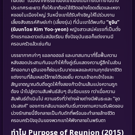
ที่จืดชืด” เนื่องจากภรรยาของเขาต้องเดินทางไปทำงานต่าง
ประเทศระยะยาว ทิ้งให้เขาต้องใช้ชีวิตอย่างโดดเดี่ยวและเหงา
หงอยในเมืองใหญ่ วันหนึ่งเขาได้รับคำเชิญให้ไปร่วมงาน
เลี้ยงสังสรรค์ศิษย์เก่า (เลี้ยงรุ่น) ที่นั่นเขาได้พบกับ
“ยูจิน”
(รับบทโดย Kim Yoo-yeon)
หญิงสาวเสน่ห์แรงที่เป็นดั่ง
รักแรกและดาวเด่นสมัยเรียน ซึ่งปัจจุบันเธอก็แต่งงานมี
ครอบครัวแล้วเช่นกัน
บรรยากาศเก่าๆ แอลกอฮอล์ และบทสนทนาที่รื้อฟื้นความ
หลังสอดประสานกันจนทำให้ทั้งคู่เริ่มแสดงความรู้สึกในส่วน
ลึกออกมา ยูจินเองก็ซ่อนเร้นบาดแผลและความทุกข์จากชีวิต
แต่งงานที่ล้มเหลวไว้ภายใต้รอยยิ้ม ความเข้าอกเข้าใจและ
สัญชาตญาณดิบดึงดูดให้ทั้งสองก้าวข้ามเส้นแบ่งความถูก
ต้อง นำไปสู่ความสัมพันธ์ลับๆ อันร้อนแรง ทว่าเมื่อความ
สัมพันธ์ดำเนินไป ความจริงที่ว่าต่างฝ่ายต่างมีพันธะและ “จุด
ประสงค์” ของการกลับมาเจอกันเริ่มทวงถามความรับผิดชอบ
บ่วงรักสายนี้จึงกลายเป็นกับดักที่พร้อมจะทำลายล้างชีวิต
ครอบครัวปัจจุบันของพวกเขาให้พังทลายในพริบตา
ทำไม Purpose of Reunion (2015)