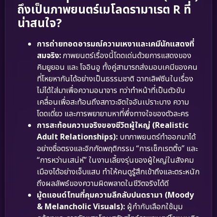
ถึงเป็นภาพยนตร์เมโลดรามาเรต R ที่
น่าสนใจ?
การถ่ายทอดอารมณ์ความเหงาและเคมีนักแสดงที่
สมจริง:
ภาพยนตร์เรื่องนี้โดดเด่นด้วยการแสดงของ
คิมยูยอน และ โจอินอู ทั้งคู่สามารถส่งมอบเคมีของคน
ที่โหยหากันได้อย่างเป็นธรรมชาติ ฉากเลิฟซีนในเรื่อง
ไม่ได้ใส่มาเพื่อความอนาจาร ทว่าทำหน้าที่เป็นตัวขับ
เคลื่อนเพื่อสะท้อนถึงสภาวะจิตใจอันเปราะบาง ความ
โดดเดี่ยว และการพยายามหาที่พึ่งทางใจของตัวละคร
การสะท้อนความจริงของชีวิตผู้ใหญ่ (Realistic
Adult Relationships):
บทภาพยนตร์ทำออกมาได้
อย่างซื่อตรงและจิกกัดพฤติกรรม “การเช็กเรตติ้ง” และ
“การหว่านเสน่ห์” ในงานเลี้ยงรุ่นของผู้ใหญ่ในสังคม
เมืองได้อย่างเจ็บแสบ ทำให้คนดูรู้สึกเข้าถึงและตระหนัก
ถึงผลลัพธ์ของความผิดพลาดในชีวิตจริงได้ดี
มู้ดแอนด์โทนที่คุมความลึกลับปนดรามา (Moody
& Melancholic Visuals):
ผู้กำกับเลือกใช้มุม