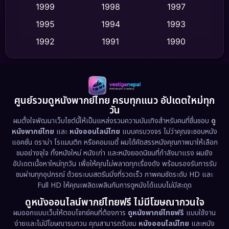
Culture
(9)
1999
1998
1997
Dance เต้น
1995
1994
1993
(10)
1992
1991
1990
Detective สืบสวน
(62)
1989
1988
1986
Detective สืบสวน
(77)
1985
1983
1982
1981
1978
1974
Disaster
(13)
ศูนย์รวมดูหนังพากย์ไทย ครบทุกแนว อัปเดตใหม่ทุก
วัน
1971
1962
Disney+
(5)
ผมตั้งใจพัฒนาเว็บไซต์นี้ให้เป็นแหล่งรวมความบันเทิงสำหรับคนที่ชื่นชอบ
ดู
หนังพากย์ไทย
และ
หนังออนไลน์ไทย
แบบครบวงจร ไม่ว่าคุณจะชอบหนัง
Documentary สารคดี
(94)
แอคชั่น ดราม่า โรแมนติก หรือคอมเมดี้ ผมได้คัดสรรหนังคุณภาพมาให้เลือก
ชมอย่างจุใจ ทั้งหนังใหม่ หนังเก่า และหนังยอดนิยมที่กำลังมาแรง ผมยัง
อัปเดตเนื้อหาใหม่ทุกวัน เพื่อให้คุณไม่พลาดทุกเรื่องดัง พร้อมรองรับการรับ
Drama ดราม่า
(1,513)
ชมผ่านทุกอุปกรณ์ ด้วยระบบสตรีมมิ่งที่รวดเร็ว ภาพคมชัดระดับ HD และ
Full HD ให้คุณเพลิดเพลินกับการดูหนังได้แบบไม่มีสะดุด
Dystopian
(17)
ดูหนังออนไลน์พากย์ไทยฟรี ไม่มีโฆษณากวนใจ
Emotional
(61)
ผมออกแบบเว็บให้ตอบโจทย์คนที่ต้องการ
ดูหนังพากย์ไทยฟรี
แบบใช้งาน
ง่ายและไม่มีโฆษณารบกวน คุณสามารถรับชม
หนังออนไลน์ไทย
และหนัง