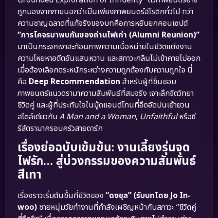
ถูกมองจากภายนอกว่าเป็นเพียงภาพยนตร์อีโรติกทั่วไป ทว่า
ความชาญฉลาดที่แท้จริงของบทคือการหยิบยกคอนเซปต์
“การโคจรมาพบกันของถ่านไฟเก่า (Alumni Reunion)”
มาเป็นกระจกเงาสะท้อนภาพความเบื่อหน่ายในชีวิตแต่งงาน
ความโหยหาอดีตอันแสนหวาน และสภาวะกลืนไม่เข้าคายไม่ออก
เมื่อต้องเลือกตระหนักระหว่างความถูกต้องกับความถูกใจ นี่
คือ
Deep Recommendation
สำหรับผู้ที่ชื่นชอบ
ภาพยนตร์แนวดรามาความสัมพันธ์ที่สมจริง เจาะลึกจิตวิทยา
ชีวิตคู่ และผู้ที่ประทับใจในมู้ดแอนด์โทนที่อึดอัดปนเย้ายวน
สไตล์เดียวกับ
A Man and a Woman
,
Unfaithful
หรือซี
รีส์ดรามาครอบครัวสายดาร์ก
เรื่องย่อฉบับเข้มข้น: งานเลี้ยงรุ่นจุด
ไฟรัก… สู่บ่วงกรรมของความสัมพันธ์
สีเทา
เรื่องราวเริ่มต้นขึ้นที่ชีวิตของ
“ดงชุล” (รับบทโดย Jo In-
woo)
ชายหนุ่มวัยทำงานที่กำลังเผชิญหน้ากับสภาวะ “ชีวิตคู่