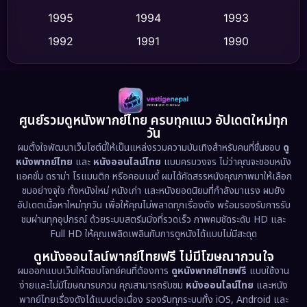
Dance เต้น
1995
1994
1993
(10)
1992
1991
1990
Detective สืบสวน
(59)
1989
1988
1986
Detective สืบสวน
(73)
1985
1983
1982
1981
1978
1974
Disaster
(13)
ศูนย์รวมดูหนังพากย์ไทย ครบทุกแนว อัปเดตใหม่ทุก
วัน
1971
1962
Disney+
(5)
ผมตั้งใจพัฒนาเว็บไซต์นี้ให้เป็นแหล่งรวมความบันเทิงสำหรับคนที่ชื่นชอบ
ดู
หนังพากย์ไทย
และ
หนังออนไลน์ไทย
แบบครบวงจร ไม่ว่าคุณจะชอบหนัง
Documentary สารคดี
(93)
แอคชั่น ดราม่า โรแมนติก หรือคอมเมดี้ ผมได้คัดสรรหนังคุณภาพมาให้เลือก
ชมอย่างจุใจ ทั้งหนังใหม่ หนังเก่า และหนังยอดนิยมที่กำลังมาแรง ผมยัง
อัปเดตเนื้อหาใหม่ทุกวัน เพื่อให้คุณไม่พลาดทุกเรื่องดัง พร้อมรองรับการรับ
Drama ดราม่า
(1,460)
ชมผ่านทุกอุปกรณ์ ด้วยระบบสตรีมมิ่งที่รวดเร็ว ภาพคมชัดระดับ HD และ
Full HD ให้คุณเพลิดเพลินกับการดูหนังได้แบบไม่มีสะดุด
Dystopian
(17)
ดูหนังออนไลน์พากย์ไทยฟรี ไม่มีโฆษณากวนใจ
Emotional
(61)
ผมออกแบบเว็บให้ตอบโจทย์คนที่ต้องการ
ดูหนังพากย์ไทยฟรี
แบบใช้งาน
ง่ายและไม่มีโฆษณารบกวน คุณสามารถรับชม
หนังออนไลน์ไทย
และหนัง
พากย์ไทยเรื่องดังได้แบบต่อเนื่อง รองรับทุกระบบทั้ง iOS, Android และ
Epic มหากาพย์
(218)