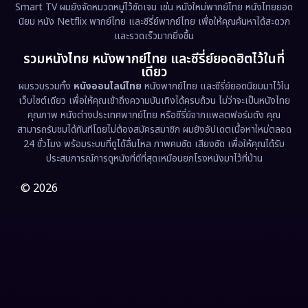
Smart TV ผมยังจัดหมวดหมู่ไว้ชัดเจน เช่น หนังใหม่พากย์ไทย หนังไทยยอด
นิยม หนัง Netflix พากย์ไทย และซีรี่ย์พากย์ไทย เพื่อให้คุณค้นหาได้สะดวก
Erotic
(36)
และรวดเร็วมากยิ่งขึ้น
รวมหนังไทย หนังพากย์ไทย และซีรี่ย์ยอดฮิตไว้ในที่
Family ครอบครัว
(363)
เดียว
ผมรวบรวมทั้ง
หนังออนไลน์ไทย
หนังพากย์ไทย และซีรี่ย์ยอดนิยมมาไว้ใน
Fantasy จินตนาการ
(326)
เว็บไซต์เดียว เพื่อให้คุณเข้าถึงความบันเทิงได้ครบถ้วน ไม่ว่าจะเป็นหนังไทย
คุณภาพ หนังต่างประเทศพากย์ไทย หรือซีรี่ย์จากแพลตฟอร์มดัง คุณ
Fiction
(9)
สามารถรับชมได้ทันทีโดยไม่ต้องสมัครสมาชิก ผมยังอัปเดตเนื้อหาใหม่ตลอด
24 ชั่วโมง พร้อมระบบที่ดูได้ลื่นไหล ภาพคมชัด เสียงชัด เพื่อให้คุณได้รับ
Film
(57)
ประสบการณ์การดูหนังที่ดีที่สุดเหมือนยกโรงหนังมาไว้ที่บ้าน
Gothic
(3)
© 2026
Grief
(7)
HBO GO
(6)
HBO Max
(3)