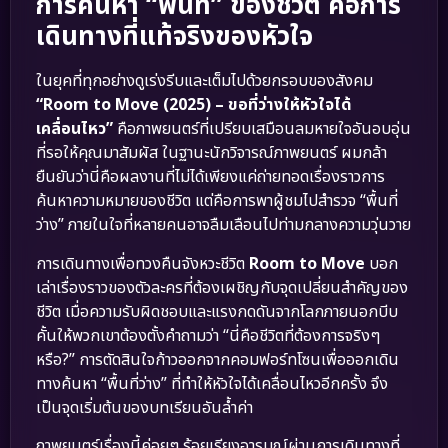
การค้นหา “พื้นที่” ของชีวิต คือการ
เดินทางที่แท้จริงของหัวใจ
ในยุคที่ทุกอย่างดูเร่งรีบและเต็มไปด้วยกรอบของสังคม
“Room to Move (2025) – ขอที่ว่างให้หัวใจได้
เคลื่อนไหว”
คือภาพยนตร์ที่เปรียบเสมือนลมหายใจอันอบอุ่น
ที่รอให้คุณมาสัมผัส ในฐานะนักวิจารณ์ภาพยนตร์ ผมกล้า
ยืนยันว่านี่คือผลงานที่ไม่ได้เพียงแค่ถ่ายทอดเรื่องราวการ
ค้นหาความหมายของชีวิต แต่คือการพาผู้ชมไปสำรวจ “พื้นที่
ว่าง” ภายในใจที่หลายคนอาจลืมเลือนไปท่ามกลางความวุ่นวาย
การเดินทางเพื่อทวงคืนจังหวะชีวิต
Room to Move
บอก
เล่าเรื่องราวของตัวละครที่ต้องเผชิญกับจุดเปลี่ยนสำคัญของ
ชีวิต เมื่อความรับผิดชอบและแรงกดดันจากโลกภายนอกบีบ
คั้นให้พวกเขาต้องตั้งคำถามว่า “นี่คือชีวิตที่ต้องการจริงๆ
หรือ?” การตัดสินใจก้าวออกจากคอมฟอร์ทโซนเพื่อออกเดิน
ทางค้นหา “พื้นที่ว่าง” ที่ทำให้หัวใจได้เคลื่อนไหวอีกครั้ง จึง
เป็นจุดเริ่มต้นของบทเรียนอันล้ำค่า
ภาพยนตร์เรื่องนี้ค่อยๆ ร้อยเรียงอารมณ์ผ่านการเดินทางที่