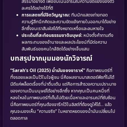
สรรมาอย่างดี เพื่อขับเน้นอารมณ์ความขัดแย้งของตัว
ละครได้อย่างไร้ที่ติ
การแสดงที่มีจิตวิญญาณ:
ทีมนักแสดงถ่ายทอด
ความรู้สึกนึกคิดและความขัดแย้งภายในออกมาได้อย่าง
ลึกซึ้งจนเราสัมผัสได้ถึงหยาดเหงื่อและลมหายใจ
ประเด็นที่สะท้อนธรรมชาติมนุษย์:
หนังตั้งคำถามถึง
ผลกระทบของอำนาจและผลประโยชน์ที่มีต่อความ
สัมพันธ์ของคนใกล้ชิดได้อย่างเจ็บแสบ
บทสรุปจากมุมมองนักวิจารณ์
“Sarah’s Oil (2025) น้ำมันของซาราห์”
คือภาพยนตร์ที่
ทิ้งรอยแผลเป็นไว้ในใจผู้ชม นี่คือผลงานมาสเตอร์พีซที่ไม่ได้
มีดีแค่พล็อตเรื่องที่น่าตื่นเต้น แต่คือการสำรวจความเปราะบาง
ของความเป็นมนุษย์ได้อย่างลึกซึ้ง หากคุณเป็นคนหนึ่งที่
หลงใหลในภาพยนตร์ที่เต็มไปด้วยเนื้อหาและอารมณ์ที่ซับซ้อน
นี่คือภาพยนตร์ที่คุณต้องจารึกไว้ในลิสต์ที่ต้องดูให้ได้… แล้ว
คุณจะมองเห็น “ความจริง” ในหยาดหยดของน้ำมันเปลี่ยนไป
ตลอดกาล