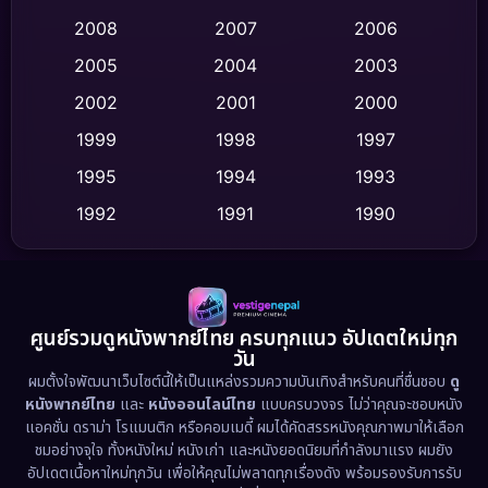
Crime อาชญากรรม
(513)
2008
2007
2006
2005
2004
2003
Cult Film
(4)
2002
2001
2000
Culture
(9)
1999
1998
1997
Dance เต้น
1995
1994
1993
(10)
1992
1991
1990
Detective สืบสวน
(59)
1989
1988
1986
Detective สืบสวน
(73)
1985
1983
1982
1981
1978
1974
Disaster
(13)
ศูนย์รวมดูหนังพากย์ไทย ครบทุกแนว อัปเดตใหม่ทุก
วัน
1971
1962
Disney+
(5)
ผมตั้งใจพัฒนาเว็บไซต์นี้ให้เป็นแหล่งรวมความบันเทิงสำหรับคนที่ชื่นชอบ
ดู
หนังพากย์ไทย
และ
หนังออนไลน์ไทย
แบบครบวงจร ไม่ว่าคุณจะชอบหนัง
Documentary สารคดี
(93)
แอคชั่น ดราม่า โรแมนติก หรือคอมเมดี้ ผมได้คัดสรรหนังคุณภาพมาให้เลือก
ชมอย่างจุใจ ทั้งหนังใหม่ หนังเก่า และหนังยอดนิยมที่กำลังมาแรง ผมยัง
อัปเดตเนื้อหาใหม่ทุกวัน เพื่อให้คุณไม่พลาดทุกเรื่องดัง พร้อมรองรับการรับ
Drama ดราม่า
(1,460)