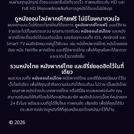
ชมผ่านทุกอุปกรณ์ ด้วยระบบสตรีมมิ่งที่รวดเร็ว ภาพคมชัดระดับ HD และ
Full HD ให้คุณเพลิดเพลินกับการดูหนังได้แบบไม่มีสะดุด
Dystopian
(17)
ดูหนังออนไลน์พากย์ไทยฟรี ไม่มีโฆษณากวนใจ
Emotional
(61)
ผมออกแบบเว็บให้ตอบโจทย์คนที่ต้องการ
ดูหนังพากย์ไทยฟรี
แบบใช้งาน
ง่ายและไม่มีโฆษณารบกวน คุณสามารถรับชม
หนังออนไลน์ไทย
และหนัง
พากย์ไทยเรื่องดังได้แบบต่อเนื่อง รองรับทุกระบบทั้ง iOS, Android และ
Epic มหากาพย์
(218)
Smart TV ผมยังจัดหมวดหมู่ไว้ชัดเจน เช่น หนังใหม่พากย์ไทย หนังไทยยอด
นิยม หนัง Netflix พากย์ไทย และซีรี่ย์พากย์ไทย เพื่อให้คุณค้นหาได้สะดวก
Erotic
(36)
และรวดเร็วมากยิ่งขึ้น
รวมหนังไทย หนังพากย์ไทย และซีรี่ย์ยอดฮิตไว้ในที่
Family ครอบครัว
(363)
เดียว
ผมรวบรวมทั้ง
หนังออนไลน์ไทย
หนังพากย์ไทย และซีรี่ย์ยอดนิยมมาไว้ใน
Fantasy จินตนาการ
(326)
เว็บไซต์เดียว เพื่อให้คุณเข้าถึงความบันเทิงได้ครบถ้วน ไม่ว่าจะเป็นหนังไทย
คุณภาพ หนังต่างประเทศพากย์ไทย หรือซีรี่ย์จากแพลตฟอร์มดัง คุณ
Fiction
(9)
สามารถรับชมได้ทันทีโดยไม่ต้องสมัครสมาชิก ผมยังอัปเดตเนื้อหาใหม่ตลอด
24 ชั่วโมง พร้อมระบบที่ดูได้ลื่นไหล ภาพคมชัด เสียงชัด เพื่อให้คุณได้รับ
Film
(57)
ประสบการณ์การดูหนังที่ดีที่สุดเหมือนยกโรงหนังมาไว้ที่บ้าน
Gothic
(3)
© 2026