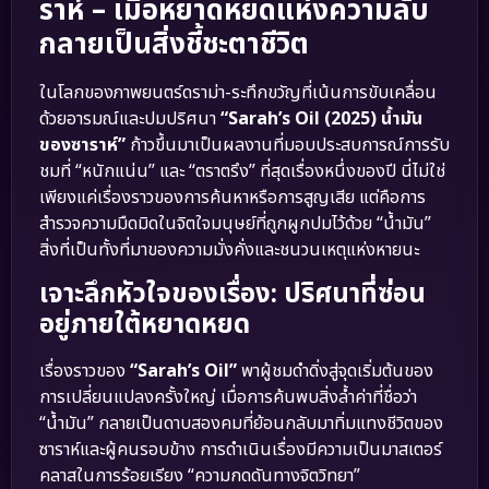
ราห์ – เมื่อหยาดหยดแห่งความลับ
กลายเป็นสิ่งชี้ชะตาชีวิต
ในโลกของภาพยนตร์ดราม่า-ระทึกขวัญที่เน้นการขับเคลื่อน
ด้วยอารมณ์และปมปริศนา
“Sarah’s Oil (2025) น้ำมัน
ของซาราห์”
ก้าวขึ้นมาเป็นผลงานที่มอบประสบการณ์การรับ
ชมที่ “หนักแน่น” และ “ตราตรึง” ที่สุดเรื่องหนึ่งของปี นี่ไม่ใช่
เพียงแค่เรื่องราวของการค้นหาหรือการสูญเสีย แต่คือการ
สำรวจความมืดมิดในจิตใจมนุษย์ที่ถูกผูกปมไว้ด้วย “น้ำมัน”
สิ่งที่เป็นทั้งที่มาของความมั่งคั่งและชนวนเหตุแห่งหายนะ
เจาะลึกหัวใจของเรื่อง: ปริศนาที่ซ่อน
อยู่ภายใต้หยาดหยด
เรื่องราวของ
“Sarah’s Oil”
พาผู้ชมดำดิ่งสู่จุดเริ่มต้นของ
การเปลี่ยนแปลงครั้งใหญ่ เมื่อการค้นพบสิ่งล้ำค่าที่ชื่อว่า
“น้ำมัน” กลายเป็นดาบสองคมที่ย้อนกลับมาทิ่มแทงชีวิตของ
ซาราห์และผู้คนรอบข้าง การดำเนินเรื่องมีความเป็นมาสเตอร์
คลาสในการร้อยเรียง “ความกดดันทางจิตวิทยา”