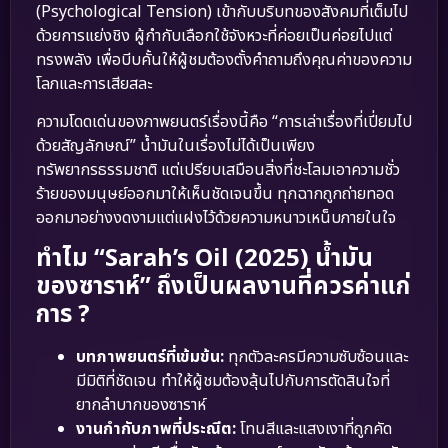
(Psychological Tension) เข้ากับบริบทของสังคมที่เต็มไป
ด้วยการแย่งชิง ผู้กำกับเลือกใช้จังหวะที่ค่อยเป็นค่อยไปแต่
ทรงพลัง เพื่อบีบคั้นให้ผู้ชมต้องตั้งคำถามถึงคุณค่าของความ
โลภและการเสียสละ
ความโดดเด่นของภาพยนตร์เรื่องนี้คือ “การเล่าเรื่องที่เปี่ยมไป
ด้วยสัญลักษณ์” น้ำมันในเรื่องไม่ได้เป็นเพียง
ทรัพยากรธรรมชาติ แต่เปรียบเสมือนสิ่งที่ชะโลมเอาความชั่ว
ร้ายของมนุษย์ออกมาให้เห็นชัดเจนขึ้น ทุกฉากถูกถ่ายทอด
ออกมาอย่างงดงามแต่แฝงไว้ด้วยความหนาวเหน็บภายในใจ
ทำไม “Sarah’s Oil (2025) น้ำมัน
ของซาราห์” ถึงเป็นผลงานที่ควรค่าแก่
การ ?
บทภาพยนตร์ที่เข้มข้น:
ทุกตัวละครมีความซับซ้อนและ
มีมิติที่ชัดเจน ทำให้ผู้ชมต้องลุ้นไปกับการตัดสินใจที่
ยากลำบากของซาราห์
งานกำกับภาพที่ประณีต:
โทนสีและแสงเงาที่ถูกคัด