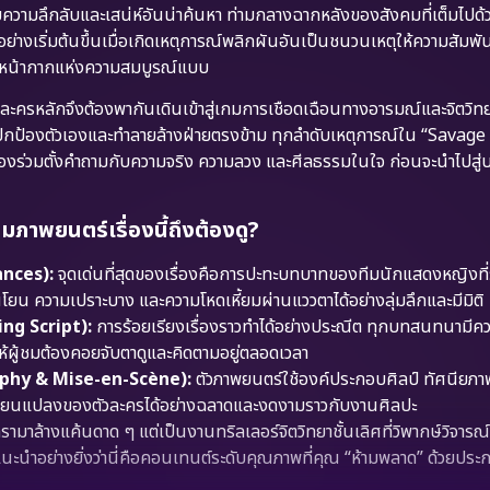
วยความลึกลับและเสน่ห์อันน่าค้นหา ท่ามกลางฉากหลังของสังคมที่เต็มไปด
ย่างเริ่มต้นขึ้นเมื่อเกิดเหตุการณ์พลิกผันอันเป็นชนวนเหตุให้ความสัมพัน
ยใต้หน้ากากแห่งความสมบูรณ์แบบ
ัวละครหลักจึงต้องพากันเดินเข้าสู่เกมการเชือดเฉือนทางอารมณ์และจิตวิท
การปกป้องตัวเองและทำลายล้างฝ่ายตรงข้าม ทุกลำดับเหตุการณ์ใน “Savag
้ชมต้องร่วมตั้งคำถามกับความจริง ความลวง และศีลธรรมในใจ ก่อนจะนำไปสู่
มภาพยนตร์เรื่องนี้ถึงต้องดู?
nces):
จุดเด่นที่สุดของเรื่องคือการปะทะบทบาทของทีมนักแสดงหญิงที่
ยน ความเปราะบาง และความโหดเหี้ยมผ่านแววตาได้อย่างลุ่มลึกและมีมิติ
ing Script):
การร้อยเรียงเรื่องราวทำได้อย่างประณีต ทุกบทสนทนามี
ห้ผู้ชมต้องคอยจับตาดูและคิดตามอยู่ตลอดเวลา
aphy & Mise-en-Scène):
ตัวภาพยนตร์ใช้องค์ประกอบศิลป์ ทัศนียภา
ี่ยนแปลงของตัวละครได้อย่างฉลาดและงดงามราวกับงานศิลปะ
รามาล้างแค้นดาด ๆ แต่เป็นงานทริลเลอร์จิตวิทยาชั้นเลิศที่วิพากษ์วิจาร
ะนำอย่างยิ่งว่านี่คือคอนเทนต์ระดับคุณภาพที่คุณ “ห้ามพลาด” ด้วยประก