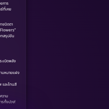
Dystopian
(17)
้วยการ
ธ์ที่เคย
Emotional
(61)
ยาชนิดตา
Epic มหากาพย์
(218)
e Flowers”
บทสรุปอัน
Erotic
(36)
Family ครอบครัว
(363)
Fantasy จินตนาการ
(326)
ระเบิดพลัง
Fiction
(9)
ความหมายแฝง
Film
(57)
พ และโทนสี
Gothic
(3)
ณ์ความ
ารทั้งปวง!
Grief
(7)