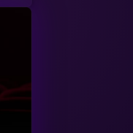
HBO GO
(6)
HBO Max
(3)
Healing
(15)
Heist
(26)
Historical
(7)
History ประวัติศาสตร์
(54)
Holiday
(3)
Horror สยองขวัญ
(385)
Human
(49)
Inspirational แรงบันดาลใจ
(157)