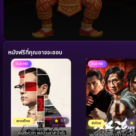
Volume
90%
หนังฟรีที่คุณอาจจะชอบ
Full HD
Full HD
5.9
พากย์ไทย
ซับไทย
Suburbicon พ่อบ้านซ่าส์ บ้าดี
Wolf Hiding (2023) แก๊ง