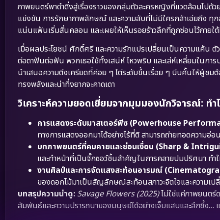
ภาพยนตร์พาดำดิ่งสู่เรื่องราวของกลุ่มตัวละครหญิงที่แวดล้อมไปด้
แข่งขัน การรักษาภาพลักษณ์ และความลับที่ไม่มีใครกล้าเอ่ยถึง ทุกอ
แน่นแฟ้นเริ่มสั่นคลอน และเผยให้เห็นรอยร้าวลึกที่ถูกซ่อนไว้ภา
เมื่อผลประโยชน์ ศักดิ์ศรี และความรักแปรเปลี่ยนเป็นความแค้น ต
ต่อตาฟันต่อฟัน พวกเธอใช้ทั้งเสน่ห์ ไหวพริบ และเล่ห์เหลี่ยมใน
นำเสนอความตึงเครียดที่ค่อย ๆ ไต่ระดับขึ้นเรื่อย ๆ บีบคั้นให้ผู
ทรงพลังและน่าทึ่งยากจะคาดเดา
วิเคราะห์ความยอดเยี่ยมจากมุมมองนักวิจารณ์: ทำไ
การแสดงระดับมาสเตอร์พีซ (Powerhouse Performa
ทางการแสดงออกมาได้อย่างไร้ที่ติ สามารถถ่ายทอดความอ่อนโ
บทภาพยนตร์ที่คมคายและซ่อนเงื่อน (Sharp & Intrigu
และทำหน้าที่เป็นจิ๊กซอว์ชิ้นสำคัญในการคลายปมปริศนา ทำใ
งานศิลป์และการจัดแสงสะท้อนอารมณ์ (Cinematogr
ของดอกไม้มาเป็นสัญลักษณ์สะท้อนสภาวะจิตใจและความเปล
บทสรุปความน่าดู:
Savage Flowers (2025)
ไม่ใช่แค่ภาพยนตร์ด
สัมพันธ์และความปรารถนาของมนุษย์ได้อย่างเจ็บแสบและลึกซึ้ง… แน