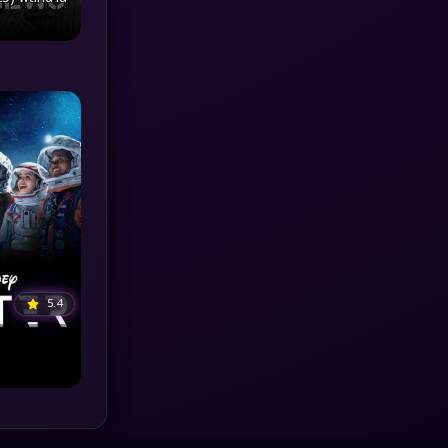
MONOMAX
(1)
Monster
(25)
Movie Collection
(3)
Musical เพลง
(64)
Mystery ลึกลับ
(371)
nature
(4)
5.4
Parody
(3)
Period ย้อนยุค
(95)
Political การเมือง
(20)