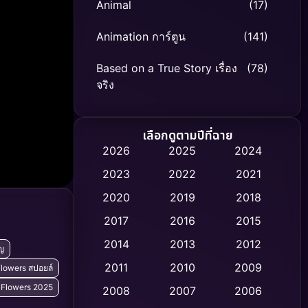
Animal
(17)
Animation การ์ตูน
(141)
Based on a True Story เรื่อง
(78)
จริง
Based on Novel
(8)
เลือกดูตามปีที่ฉาย
Biography ชีวิตจริง
(74)
2026
2025
2024
2023
2022
2021
Black Comedy
(306)
2020
2019
2018
Classic หนังคลาสสิก
(47)
2017
2016
2015
Comedy ตลก
(436)
2014
2013
2012
ัญ
2011
2010
2009
lowers สปอยล์
Coming-of-age ชีวิตวัยรุ่น
(62)
 Flowers 2025
2008
2007
2006
Crime อาชญากรรม
(513)