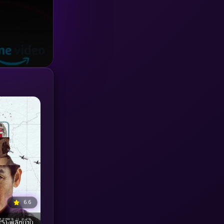
Investigation
(33)
iQIYI
(18)
Kids
(16)
LGBTQ
(5)
Love
(25)
Martial
(6)
Martial Arts
(36)
marvel
(2)
Melodrama
(6)
6.6
) พลิกน่าน
Military
(7)