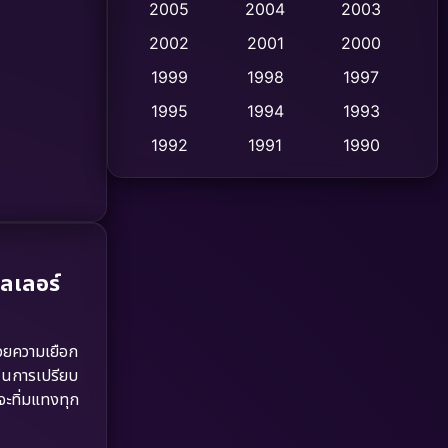
2005
2004
2003
Cult Film
2002
2001
2000
(4)
1999
1998
1997
Culture
(9)
1995
1994
1993
Dance เต้น
(10)
1992
1991
1990
1989
1988
1986
Detective สืบสวน
(59)
1985
1983
1982
Detective สืบสวน
(73)
1981
1978
1974
Disaster
(13)
ลเลอร์
1971
1962
Disney+
(5)
วยความเยือก
Documentary สารคดี
(93)
ดในการเปรียบ
จะทิ่มแทงทุก
Drama ดราม่า
(1,460)