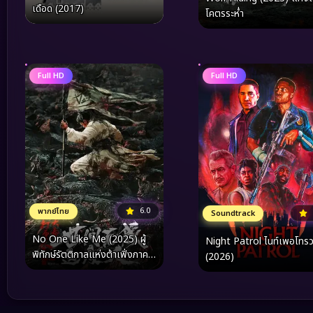
เดือด (2017)
โคตรระห่ำ
Full HD
Full HD
6.0
พากย์ไทย
Soundtrack
No One Like Me (2025) ผู้
Night Patrol ไนท์เพอโทรว
พิทักษ์รัตติกาลแห่งต้าเฟิ่งภาค
(2026)
พิเศษ