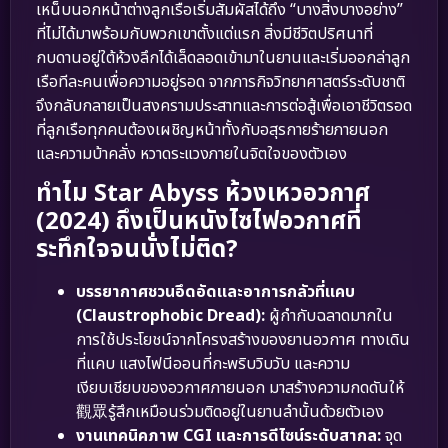
เหน็บนอกหน้าต่างลูกเรือเริ่มสัมผัสได้ถึง “บางสิ่งบางอย่าง”
ที่ไม่ได้มาพร้อมกับพวกเขาตั้งแต่แรก สิ่งมีชีวิตปริศนาที่
กบดานอยู่ใต้ห้วงลึกได้เล็ดลอดเข้ามาในยานและเริ่มออกล่าลูก
เรือทีละคนเพื่อความอยู่รอด จากภารกิจวิทยาศาสตร์ระดับชาติ
จึงกลับกลายเป็นสงครามประสาทและการต่อสู้เพื่อเอาชีวิตรอด
ที่ลูกเรือทุกคนต้องเผชิญหน้าทั้งกับอสุรกายร้ายภายนอก
และความบ้าคลั่ง หวาดระแวงภายในจิตใจของตัวเอง
ทำไม Star Abyss ห้วงเหวอวกาศ
(2024) ถึงเป็นหนังไซไฟอวกาศที่
ระทึกใจจนนั่งไม่ติด?
บรรยากาศชวนอึดอัดและอาการกลัวที่แคบ
(Claustrophobic Dread):
ผู้กำกับฉลาดมากใน
การใช้ประโยชน์จากโครงสร้างของยานอวกาศ ทางเดิน
ที่แคบ แสงไฟนีออนที่กะพริบวิบวับ และความ
เงียบเชียบของอวกาศภายนอก มาสร้างความกดดันให้
觀眾รู้สึกเหมือนร่วมติดอยู่ในยานลำนั้นด้วยตัวเอง
งานเทคนิคภาพ CGI และการดีไซน์ระดับสากล:
จุด