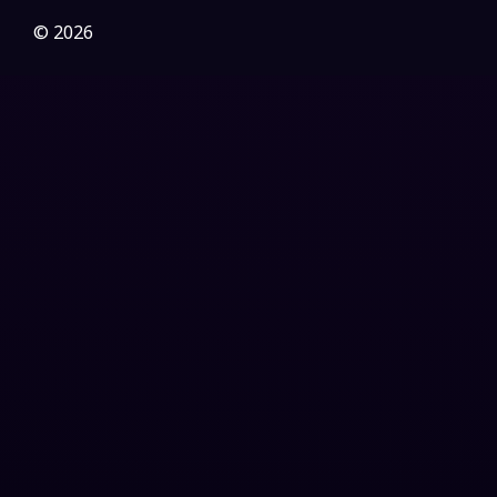
Gothic
(3)
© 2026
Grief
(7)
HBO GO
(6)
HBO Max
(3)
Healing
(15)
Heist
(27)
Historical
(7)
History ประวัติศาสตร์
(54)
Holiday
(3)
Horror สยองขวัญ
(400)