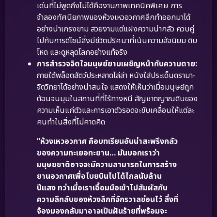
เด่นที่ไม่พูดถึงไม่ได้คืองานภาพเทคนิคพิเศษ การ
จำลองทัศนียภาพของห้วงเหวอวกาศลึกทำออกมาได้
อย่างน่าเกรงขาม สวยงามแต่แฝงความน่ากลัว ควบคู่
ไปกับการดีไซน์สิ่งมีชีวิตปริศนาที่เน้นความสัจนิยม ดิบ
โหด และดูหลุดโลกอย่างแท้จริง
การสำรวจจิตใจมนุษย์ยามเผชิญหน้ากับความตาย:
ภายใต้พล็อตสัตว์ประหลาดไล่ล่า หนังใส่ประเด็นดรามา-
จิตวิทยาได้อย่างน่าสนใจ แสดงให้เห็นว่าเมื่อมนุษย์ถูก
ต้อนจนมุมในสถานที่ที่ไร้ทางหนี สัญชาตญาณดิบของ
ความเห็นแก่ตัวและการเอาตัวรอดจะขับเคลื่อนให้แต่ละ
คนทำในสิ่งที่ไม่คาดคิด
“ห้วงเหวอวกาศ คือบทเรียนอันน่าสะพรึงกลัว
ของความทะเยอทะยาน… มันบอกเราว่า
มนุษยชาติอาจจะมีความสามารถในการสร้าง
ยานอวกาศเพื่อโบยบินไปได้ไกลนับล้าน
ปีแสง ทว่าเมื่อเราเอื้อมมือเข้าไปสัมผัสกับ
ความลึกลับของห้วงลึกที่จักรวาลซ่อนไว้ สิ่งที่
จ้องมองกลับมาอาจเป็นฝันร้ายที่พร้อมจะ