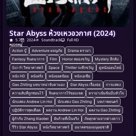
Star Abyss ห้วงเหวอวกาศ (2024)
5.7
2024
Soundtrack
Full HD
หมวดหมู่
Action บู๊
Adventure ผจญภัย
Drama ดราม่า
Fantasy จินตนาการ
Film
Horror สยองขวัญ
Mystery ลึกลับ
Sci-Fi วิทยาศาสตร์
Space
Thriller ระทึกขวัญ
ดูหนังออนไลน์
หนัง HD
หนังฝรั่ง
หนังยอดนิยม
หนังเอเชีย
Gao Zhiting บทบาทน่าจับตามอง
Star Abyss เรื่องย่อ
การแสดง
ความลับที่ถูกซ่อนไว้
จินตนาการไร้ขอบเขต
ดราม่าเข้มข้นบีบหัวใจ
นักแสดง Andrew Lin Hoi
นักแสดง Gao Zhiting
บทภาพยนตร์
ปฏิบัติการสุดเดือด
ผลงาน Andrew Lin Hoi
ผลงาน Gao Zhiting
ผู้กำกับ Zhang Xiaobei
ฝันร้ายที่เป็นจริง
ภัยคุกคามจากต่างดาว
รีวิว Star Abyss
หนังวิทยาศาสตร์
อนาคตของมนุษยชาติ