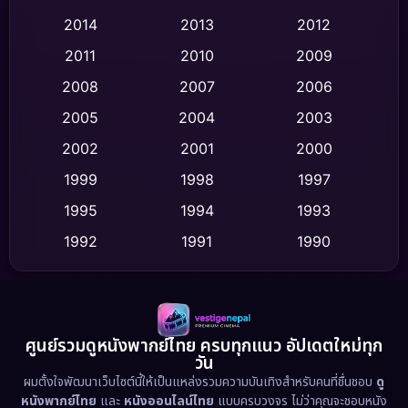
Comedy ตลก
(460)
2014
2013
2012
Coming-of-age ชีวิตวัยรุ่น
(65)
2011
2010
2009
Crime อาชญากรรม
(541)
2008
2007
2006
2005
2004
2003
Cult Film
(4)
2002
2001
2000
Culture
(9)
1999
1998
1997
Dance เต้น
1995
1994
1993
(10)
1992
1991
1990
Detective สืบสวน
(64)
1989
1988
1986
Detective สืบสวน
(77)
1985
1983
1982
1981
1978
1974
Disaster
(13)
ศูนย์รวมดูหนังพากย์ไทย ครบทุกแนว อัปเดตใหม่ทุก
วัน
1971
1962
Disney+
(5)
ผมตั้งใจพัฒนาเว็บไซต์นี้ให้เป็นแหล่งรวมความบันเทิงสำหรับคนที่ชื่นชอบ
ดู
หนังพากย์ไทย
และ
หนังออนไลน์ไทย
แบบครบวงจร ไม่ว่าคุณจะชอบหนัง