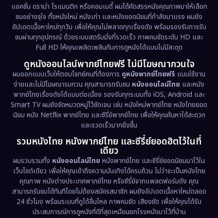
Documentary สารคดี
(95)
แอคชั่น ดราม่า โรแมนติก หรือคอมเมดี้ ผมได้คัดสรรหนังคุณภาพมาให้เลือก
ชมอย่างจุใจ ทั้งหนังใหม่ หนังเก่า และหนังยอดนิยมที่กำลังมาแรง ผมยัง
อัปเดตเนื้อหาใหม่ทุกวัน เพื่อให้คุณไม่พลาดทุกเรื่องดัง พร้อมรองรับการรับ
Drama ดราม่า
(1,538)
ชมผ่านทุกอุปกรณ์ ด้วยระบบสตรีมมิ่งที่รวดเร็ว ภาพคมชัดระดับ HD และ
Full HD ให้คุณเพลิดเพลินกับการดูหนังได้แบบไม่มีสะดุด
Dystopian
(17)
ดูหนังออนไลน์พากย์ไทยฟรี ไม่มีโฆษณากวนใจ
Emotional
(61)
ผมออกแบบเว็บให้ตอบโจทย์คนที่ต้องการ
ดูหนังพากย์ไทยฟรี
แบบใช้งาน
ง่ายและไม่มีโฆษณารบกวน คุณสามารถรับชม
หนังออนไลน์ไทย
และหนัง
พากย์ไทยเรื่องดังได้แบบต่อเนื่อง รองรับทุกระบบทั้ง iOS, Android และ
Epic มหากาพย์
(233)
Smart TV ผมยังจัดหมวดหมู่ไว้ชัดเจน เช่น หนังใหม่พากย์ไทย หนังไทยยอด
นิยม หนัง Netflix พากย์ไทย และซีรี่ย์พากย์ไทย เพื่อให้คุณค้นหาได้สะดวก
Erotic
(43)
และรวดเร็วมากยิ่งขึ้น
รวมหนังไทย หนังพากย์ไทย และซีรี่ย์ยอดฮิตไว้ในที่
Family ครอบครัว
(375)
เดียว
ผมรวบรวมทั้ง
หนังออนไลน์ไทย
หนังพากย์ไทย และซีรี่ย์ยอดนิยมมาไว้ใน
Fantasy จินตนาการ
(341)
เว็บไซต์เดียว เพื่อให้คุณเข้าถึงความบันเทิงได้ครบถ้วน ไม่ว่าจะเป็นหนังไทย
คุณภาพ หนังต่างประเทศพากย์ไทย หรือซีรี่ย์จากแพลตฟอร์มดัง คุณ
Fiction
(9)
สามารถรับชมได้ทันทีโดยไม่ต้องสมัครสมาชิก ผมยังอัปเดตเนื้อหาใหม่ตลอด
24 ชั่วโมง พร้อมระบบที่ดูได้ลื่นไหล ภาพคมชัด เสียงชัด เพื่อให้คุณได้รับ
Film
(57)
ประสบการณ์การดูหนังที่ดีที่สุดเหมือนยกโรงหนังมาไว้ที่บ้าน