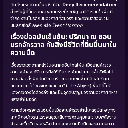
ก้นบึ้งแห่งความสิ้นหวัง นี่คือ
Deep Recommendation
สำหรับผู้ที่ชื่นชอบภาพยนตร์ระทึกขวัญเอาชีวิตรอดในพื้นที่
จำกัด งานโปรดักชันอวกาศที่สมจริง และความสยองชวน
ขนลุกสไตล์
Alien
หรือ
Event Horizon
เรื่องย่อฉบับเข้มข้น: ปริศนา ณ ขอบ
นรกจักรวาล กับสิ่งมีชีวิตที่ตื่นขึ้นมาใน
ความมืด
เรื่องราวเซตฉากหลังในอนาคตอันไกลโพ้น เมื่อยานสำรวจ
อวกาศล้ำยุคได้รับภารกิจให้เดินทางข้ามผ่านกาแล็กซีเพื่อไป
ตรวจสอบสิ่งผิดปกติ ณ บริเวณขอบเขตพื้นที่ลึกลับที่ถูก
ขนานนามว่า
“ห้วงเหวอวกาศ”
(The Abyss) พื้นที่ที่ไม่มี
แสงดาวดวงใดส่องถึง และเป็นจุดดับสูญของยานอวกาศทหาร
หลายลำในอดีต
ความตึงเครียดเริ่มต้นขึ้นเมื่อยานสำรวจลำนี้เกิดอุบัติเหตุทาง
เทคนิคอย่างรุนแรงจนสูญเสียการควบคุมและระบบพลังงาน
สำรองเริ่มนับถอยหลัง ท่ามกลางความมืดมิดและความหนาว