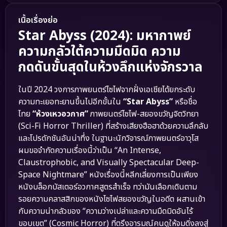
เนื้อเรื่องย่อ
Star Abyss (2024): มหากาพย์
ความกลัวใต้ความมืดมิด ความ
กดดันขั้นสุดในห้วงลึกแห่งจักรวาล
ในปี 2024 วงการภาพยนตร์ไซไฟจากฝั่งเอเชียได้ยกระดับ
ความทะเยอทะยานขึ้นไปอีกขั้นใน
“Star Abyss”
หรือชื่อ
ไทย
“ห้วงเหวอวกาศ”
ภาพยนตร์ไซไฟ-สยองขวัญจิตวิทยา
(Sci-Fi Horror Thriller) ที่สร้างเสียงฮือฮาด้วยความลึกลับ
และโปรดักชันอันน่าทึ่ง ในฐานะนักวิจารณ์ภาพยนตร์อาวุโส
ผมขอจำกัดความเรื่องนี้ว่าเป็น “An Intense,
Claustrophobic, and Visually Spectacular Deep-
Space Nightmare” หนังเรื่องนี้หลีกเลี่ยงการเป็นเพียง
หนังบล็อกบัสเตอร์อวกาศสูตรสำเร็จ ทว่ามันเลือกเดินตาม
รอยความคลาสสิกของหนังไซไฟสยองขวัญในอดีต ผสานเข้า
กับความน่ากลัวของ “ความว่างเปล่าและความมืดมิดอันไร้
ขอบเขต” (Cosmic Horror) ที่ตรึงอารมณ์คนดูให้จมดิ่งลงสู่