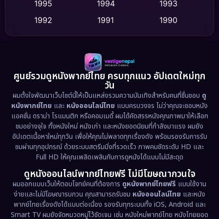
Dance เต้น
1995
1994
1993
(10)
1992
1991
1990
Detective สืบสวน
(62)
1989
1988
1986
Detective สืบสวน
(77)
1985
1983
1982
1981
1978
1974
Disaster
(13)
ศูนย์รวมดูหนังพากย์ไทย ครบทุกแนว อัปเดตใหม่ทุก
วัน
1971
1962
Disney+
(5)
ผมตั้งใจพัฒนาเว็บไซต์นี้ให้เป็นแหล่งรวมความบันเทิงสำหรับคนที่ชื่นชอบ
ดู
หนังพากย์ไทย
และ
หนังออนไลน์ไทย
แบบครบวงจร ไม่ว่าคุณจะชอบหนัง
Documentary สารคดี
(94)
แอคชั่น ดราม่า โรแมนติก หรือคอมเมดี้ ผมได้คัดสรรหนังคุณภาพมาให้เลือก
ชมอย่างจุใจ ทั้งหนังใหม่ หนังเก่า และหนังยอดนิยมที่กำลังมาแรง ผมยัง
อัปเดตเนื้อหาใหม่ทุกวัน เพื่อให้คุณไม่พลาดทุกเรื่องดัง พร้อมรองรับการรับ
Drama ดราม่า
(1,513)
ชมผ่านทุกอุปกรณ์ ด้วยระบบสตรีมมิ่งที่รวดเร็ว ภาพคมชัดระดับ HD และ
Full HD ให้คุณเพลิดเพลินกับการดูหนังได้แบบไม่มีสะดุด
Dystopian
(17)
ดูหนังออนไลน์พากย์ไทยฟรี ไม่มีโฆษณากวนใจ
Emotional
(61)
ผมออกแบบเว็บให้ตอบโจทย์คนที่ต้องการ
ดูหนังพากย์ไทยฟรี
แบบใช้งาน
ง่ายและไม่มีโฆษณารบกวน คุณสามารถรับชม
หนังออนไลน์ไทย
และหนัง
พากย์ไทยเรื่องดังได้แบบต่อเนื่อง รองรับทุกระบบทั้ง iOS, Android และ
Epic มหากาพย์
(227)
Smart TV ผมยังจัดหมวดหมู่ไว้ชัดเจน เช่น หนังใหม่พากย์ไทย หนังไทยยอด