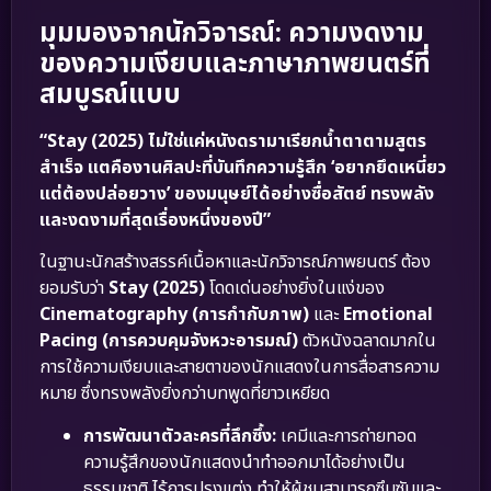
มุมมองจากนักวิจารณ์: ความงดงาม
ของความเงียบและภาษาภาพยนตร์ที่
สมบูรณ์แบบ
“Stay (2025) ไม่ใช่แค่หนังดรามาเรียกน้ำตาตามสูตร
สำเร็จ แตคืองานศิลปะที่บันทึกความรู้สึก ‘อยากยึดเหนี่ยว
แต่ต้องปล่อยวาง’ ของมนุษย์ได้อย่างซื่อสัตย์ ทรงพลัง
และงดงามที่สุดเรื่องหนึ่งของปี”
ในฐานะนักสร้างสรรค์เนื้อหาและนักวิจารณ์ภาพยนตร์ ต้อง
ยอมรับว่า
Stay (2025)
โดดเด่นอย่างยิ่งในแง่ของ
Cinematography (การกำกับภาพ)
และ
Emotional
Pacing (การควบคุมจังหวะอารมณ์)
ตัวหนังฉลาดมากใน
การใช้ความเงียบและสายตาของนักแสดงในการสื่อสารความ
หมาย ซึ่งทรงพลังยิ่งกว่าบทพูดที่ยาวเหยียด
การพัฒนาตัวละครที่ลึกซึ้ง:
เคมีและการถ่ายทอด
ความรู้สึกของนักแสดงนำทำออกมาได้อย่างเป็น
ธรรมชาติ ไร้การปรุงแต่ง ทำให้ผู้ชมสามารถซึมซับและ