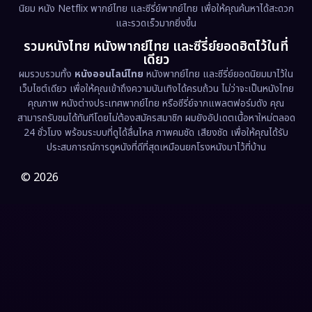
นิยม หนัง Netflix พากย์ไทย และซีรี่ย์พากย์ไทย เพื่อให้คุณค้นหาได้สะดวก
Erotic
(36)
และรวดเร็วมากยิ่งขึ้น
รวมหนังไทย หนังพากย์ไทย และซีรี่ย์ยอดฮิตไว้ในที่
Family ครอบครัว
(375)
เดียว
ผมรวบรวมทั้ง
หนังออนไลน์ไทย
หนังพากย์ไทย และซีรี่ย์ยอดนิยมมาไว้ใน
Fantasy จินตนาการ
(338)
เว็บไซต์เดียว เพื่อให้คุณเข้าถึงความบันเทิงได้ครบถ้วน ไม่ว่าจะเป็นหนังไทย
คุณภาพ หนังต่างประเทศพากย์ไทย หรือซีรี่ย์จากแพลตฟอร์มดัง คุณ
Fiction
(9)
สามารถรับชมได้ทันทีโดยไม่ต้องสมัครสมาชิก ผมยังอัปเดตเนื้อหาใหม่ตลอด
24 ชั่วโมง พร้อมระบบที่ดูได้ลื่นไหล ภาพคมชัด เสียงชัด เพื่อให้คุณได้รับ
Film
(57)
ประสบการณ์การดูหนังที่ดีที่สุดเหมือนยกโรงหนังมาไว้ที่บ้าน
Gothic
(3)
© 2026
Grief
(7)
HBO GO
(6)
HBO Max
(3)
Healing
(15)