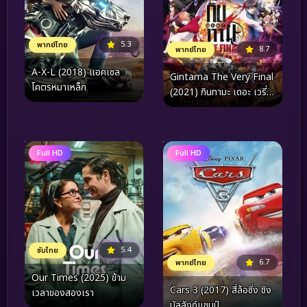
5.3
พากย์ไทย
8.7
พากย์ไทย
A-X-L (2018) แอคเซล
Gintama The Very Final
โคตรหมาเหล็ก
(2021) กินทามะ เดอะ เวรี่
ไฟนอล
Full HD
Full HD
5.4
ซับไทย
6.7
พากย์ไทย
Our Times (2025) ข้าม
Cars 3 (2017) สี่ล้อซิ่ง ชิง
เวลาของสองเรา
บัลลังก์แชมป์