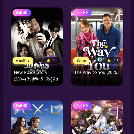
Full HD
Full HD
6.9
7.3
พากย์ไทย
ซับไทย
New Police Story
The Way to You (2026)
(2004) วิ่งสู้ฟัด 5 เหิรสู้ฟัด
Full HD
Full HD