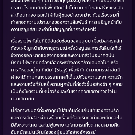
จิตใจไปพร้อม ๆ กันใน
Stay (2025)
ผลงานภาพยนตร์/ซีรีส์
ดรามา-โรแมนติกที่เพิ่งเปิดตัวไปไม่นาน ทว่ากลับสร้างแรงสั่น
สะเทือนทางอารมณ์ให้กับผู้ชมอย่างวงกว้าง ด้วยเรื่องราวที่
ถ่ายทอดความเปราะบางของความสัมพันธ์ การเผชิญหน้ากับ
ความสูญเสีย และคำมั่นสัญญาที่ยากจะรักษาไว้
เรื่องราวโฟกัสไปที่มิติอันซับซ้อนของมนุษย์ เมื่อตัวละครหลัก
ต้องเผชิญหน้ากับพายุอารมณ์ครั้งใหญ่และการตัดสินใจที่ไร้
ซึ่งทางออก บาดแผลจากอดีตและความกลัวในอนาคตบีบ
บังคับให้พวกเขาต้องเลือกระหว่างการ “ก้าวเดินต่อไป” หรือ
การ “หยุดอยู่ ณ ที่เดิม” (Stay) เพื่อพิทักษ์ความทรงจำอันมี
ค่าเอาไว้ ท่ามกลางบรรยากาศที่เต็มไปด้วยความเหงา ความรัก
และความหวังที่ริบหรี่ ความผูกพันที่ก่อตัวขึ้นอย่างช้า ๆ กลาย
เป็นทั้งโซ่ตรวนที่เหนี่ยวรั้งและร่มเงาที่คอยเยียวยาจิตใจใน
เวลาเดียวกัน
นี่คือภาพยนตร์ที่จะพาคุณไปสืบค้นถึงแก่นแท้ของความรัก
และการเสียสละ ผ่านพล็อตเรื่องที่ร้อยเรียงอย่างละเมียดละไม
มีจังหวะจะโคน และไม่ฟูมฟาย แต่สามารถทิ้งตะกอนความคิด
อันหนักแน่นไว้ในใจของผู้ชมได้อย่างอัศจรรย์