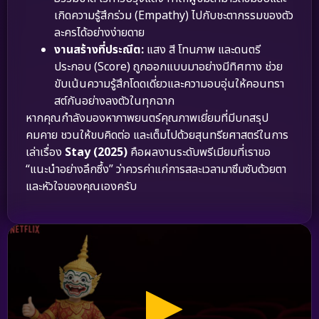
เกิดความรู้สึกร่วม (Empathy) ไปกับชะตากรรมของตัว
ละครได้อย่างง่ายดาย
งานสร้างที่ประณีต:
แสง สี โทนภาพ และดนตรี
ประกอบ (Score) ถูกออกแบบมาอย่างมีทิศทาง ช่วย
ขับเน้นความรู้สึกโดดเดี่ยวและความอบอุ่นให้คอนทรา
สต์กันอย่างลงตัวในทุกฉาก
หากคุณกำลังมองหาภาพยนตร์คุณภาพเยี่ยมที่มีบทสรุป
คมคาย ชวนให้ขบคิดต่อ และเต็มไปด้วยสุนทรียศาสตร์ในการ
เล่าเรื่อง
Stay (2025)
คือผลงานระดับพรีเมียมที่เราขอ
“แนะนำอย่างลึกซึ้ง” ว่าควรค่าแก่การสละเวลามาซึมซับด้วยตา
และหัวใจของคุณเองครับ