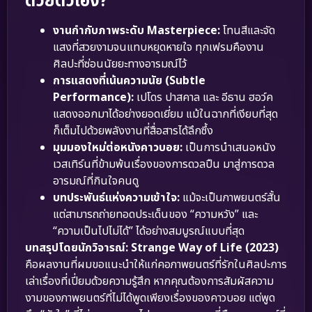
ด้วยตัวเอง?
งานกำกับภาพระดับ Masterpiece:
โทนสีและจัด
แสงที่สวยงามจนแทบหยุดหายใจ ทุกเฟรมคืองาน
ศิลปะที่ซ่อนนัยยะทางอารมณ์ไว้
การแสดงที่เน้นความนัย (Subtle
Performance):
เปโดร ปาสคาล และ อีธาน ฮอว์ค
แสดงออกมาได้อย่างยอดเยี่ยม แม้ในฉากที่เงียบที่สุด
ก็เต็มไปด้วยพลังงานที่สื่อสารได้ลึกซึ้ง
มุมมองใหม่ต่อหนังคาวบอย:
เป็นการนำเสนอหนัง
เวสเทิร์นที่ข้ามพ้นเรื่องของการดวลปืน มาสู่การดวล
อารมณ์ที่กินใจคนดู
บทประพันธ์แห่งความเข้าใจ:
แม้จะเป็นภาพยนตร์สั้น
แต่สามารถถ่ายทอดประเด็นของ “ความหวัง” และ
“ความเป็นไปไม่ได้” ได้อย่างสมบูรณ์แบบที่สุด
บทสรุปโดยนักวิจารณ์:
Strange Way of Life (2023)
คือผลงานที่ผมขอแนะนำให้แก่คอภาพยนตร์ที่รักในศิลปะการ
เล่าเรื่องที่เปี่ยมด้วยความรู้สึก หากคุณต้องการสัมผัสความ
งามของภาพยนตร์ที่ไม่ได้พูดเพียงเรื่องของคาวบอย แต่พูด