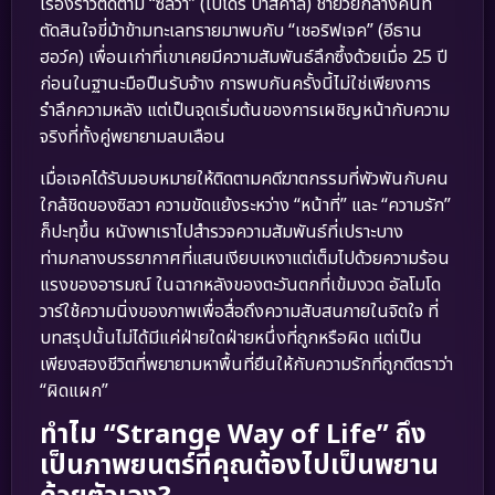
เรื่องราวติดตาม “ซิลวา” (เปโดร ปาสคาล) ชายวัยกลางคนที่
ตัดสินใจขี่ม้าข้ามทะเลทรายมาพบกับ “เชอริฟเจค” (อีธาน
ฮอว์ค) เพื่อนเก่าที่เขาเคยมีความสัมพันธ์ลึกซึ้งด้วยเมื่อ 25 ปี
ก่อนในฐานะมือปืนรับจ้าง การพบกันครั้งนี้ไม่ใช่เพียงการ
รำลึกความหลัง แต่เป็นจุดเริ่มต้นของการเผชิญหน้ากับความ
จริงที่ทั้งคู่พยายามลบเลือน
เมื่อเจคได้รับมอบหมายให้ติดตามคดีฆาตกรรมที่พัวพันกับคน
ใกล้ชิดของซิลวา ความขัดแย้งระหว่าง “หน้าที่” และ “ความรัก”
ก็ปะทุขึ้น หนังพาเราไปสำรวจความสัมพันธ์ที่เปราะบาง
ท่ามกลางบรรยากาศที่แสนเงียบเหงาแต่เต็มไปด้วยความร้อน
แรงของอารมณ์ ในฉากหลังของตะวันตกที่เข้มงวด อัลโมโด
วาร์ใช้ความนิ่งของภาพเพื่อสื่อถึงความสับสนภายในจิตใจ ที่
บทสรุปนั้นไม่ได้มีแค่ฝ่ายใดฝ่ายหนึ่งที่ถูกหรือผิด แต่เป็น
เพียงสองชีวิตที่พยายามหาพื้นที่ยืนให้กับความรักที่ถูกตีตราว่า
“ผิดแผก”
ทำไม “Strange Way of Life” ถึง
เป็นภาพยนตร์ที่คุณต้องไปเป็นพยาน