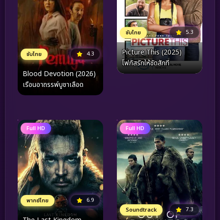
5.3
ซับไทย
Picture This (2025)
4.3
ซับไทย
โฟกัสรักให้ชัดสักที
Blood Devotion (2026)
เรือนอาถรรพ์บูชาเลือด
Full HD
Full HD
6.9
พากย์ไทย
7.3
Soundtrack