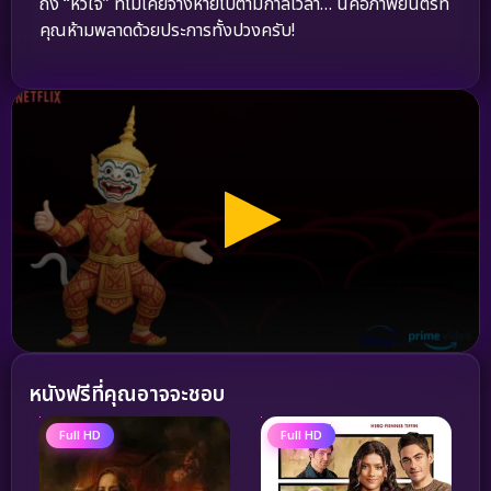
ถึง “หัวใจ” ที่ไม่เคยจางหายไปตามกาลเวลา… นี่คือภาพยนตร์ที่
คุณห้ามพลาดด้วยประการทั้งปวงครับ!
หนังฟรีที่คุณอาจจะชอบ
Full HD
Full HD