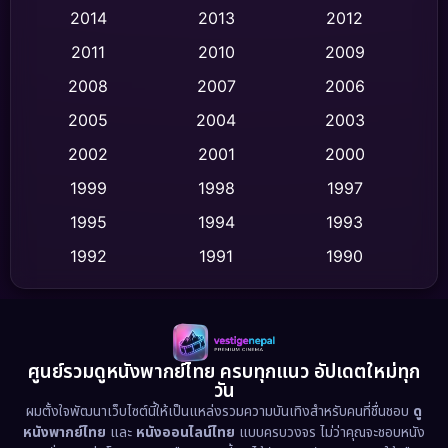
2014
2013
2012
Coming-of-age ชีวิตวัยรุ่น
(62)
2011
2010
2009
Crime อาชญากรรม
(513)
2008
2007
2006
2005
2004
2003
Cult Film
(4)
2002
2001
2000
Culture
(9)
1999
1998
1997
Dance เต้น
1995
1994
1993
(10)
1992
1991
1990
Detective สืบสวน
(59)
1989
1988
1986
Detective สืบสวน
(73)
1985
1983
1982
1981
1978
1974
Disaster
(13)
ศูนย์รวมดูหนังพากย์ไทย ครบทุกแนว อัปเดตใหม่ทุก
วัน
1971
1962
Disney+
(5)
ผมตั้งใจพัฒนาเว็บไซต์นี้ให้เป็นแหล่งรวมความบันเทิงสำหรับคนที่ชื่นชอบ
ดู
หนังพากย์ไทย
และ
หนังออนไลน์ไทย
แบบครบวงจร ไม่ว่าคุณจะชอบหนัง