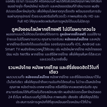
Documentary สารคดี
(93)
แอคชั่น ดราม่า โรแมนติก หรือคอมเมดี้ ผมได้คัดสรรหนังคุณภาพมาให้เลือก
ชมอย่างจุใจ ทั้งหนังใหม่ หนังเก่า และหนังยอดนิยมที่กำลังมาแรง ผมยัง
อัปเดตเนื้อหาใหม่ทุกวัน เพื่อให้คุณไม่พลาดทุกเรื่องดัง พร้อมรองรับการรับ
Drama ดราม่า
(1,460)
ชมผ่านทุกอุปกรณ์ ด้วยระบบสตรีมมิ่งที่รวดเร็ว ภาพคมชัดระดับ HD และ
Full HD ให้คุณเพลิดเพลินกับการดูหนังได้แบบไม่มีสะดุด
Dystopian
(17)
ดูหนังออนไลน์พากย์ไทยฟรี ไม่มีโฆษณากวนใจ
Emotional
(61)
ผมออกแบบเว็บให้ตอบโจทย์คนที่ต้องการ
ดูหนังพากย์ไทยฟรี
แบบใช้งาน
ง่ายและไม่มีโฆษณารบกวน คุณสามารถรับชม
หนังออนไลน์ไทย
และหนัง
พากย์ไทยเรื่องดังได้แบบต่อเนื่อง รองรับทุกระบบทั้ง iOS, Android และ
Epic มหากาพย์
(218)
Smart TV ผมยังจัดหมวดหมู่ไว้ชัดเจน เช่น หนังใหม่พากย์ไทย หนังไทยยอด
นิยม หนัง Netflix พากย์ไทย และซีรี่ย์พากย์ไทย เพื่อให้คุณค้นหาได้สะดวก
Erotic
(36)
และรวดเร็วมากยิ่งขึ้น
รวมหนังไทย หนังพากย์ไทย และซีรี่ย์ยอดฮิตไว้ในที่
Family ครอบครัว
(363)
เดียว
ผมรวบรวมทั้ง
หนังออนไลน์ไทย
หนังพากย์ไทย และซีรี่ย์ยอดนิยมมาไว้ใน
Fantasy จินตนาการ
(326)
เว็บไซต์เดียว เพื่อให้คุณเข้าถึงความบันเทิงได้ครบถ้วน ไม่ว่าจะเป็นหนังไทย
คุณภาพ หนังต่างประเทศพากย์ไทย หรือซีรี่ย์จากแพลตฟอร์มดัง คุณ
Fiction
(9)
สามารถรับชมได้ทันทีโดยไม่ต้องสมัครสมาชิก ผมยังอัปเดตเนื้อหาใหม่ตลอด
24 ชั่วโมง พร้อมระบบที่ดูได้ลื่นไหล ภาพคมชัด เสียงชัด เพื่อให้คุณได้รับ
Film
(57)
ประสบการณ์การดูหนังที่ดีที่สุดเหมือนยกโรงหนังมาไว้ที่บ้าน