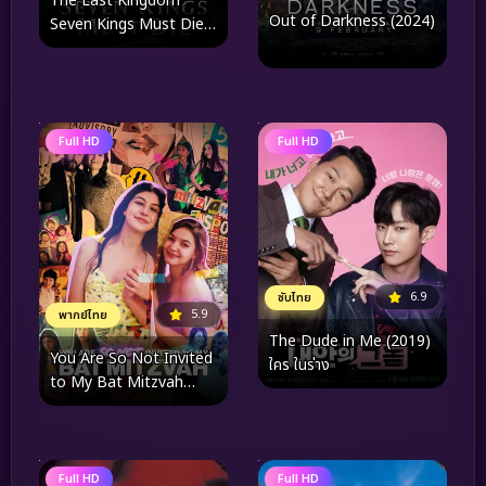
The Last Kingdom
Out of Darkness (2024)
Seven Kings Must Die
(2023) เจ็ดกษัตริย์จักวาย
ชนม์
Full HD
Full HD
6.9
ซับไทย
5.9
พากย์ไทย
The Dude in Me (2019)
You Are So Not Invited
ใคร ในร่าง
to My Bat Mitzvah
(2023) ปัทมิซวาห์ฉัน อย่าได้
ฝันว่าจะชวนเธอ
Full HD
Full HD