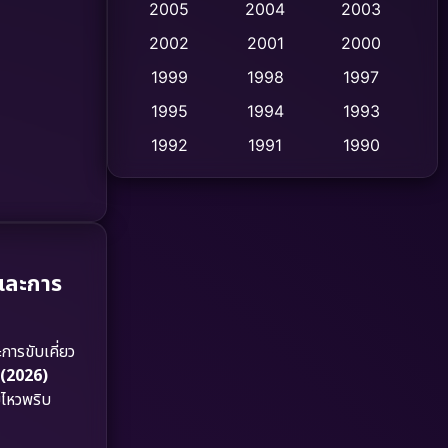
2005
2004
2003
Cult Film
2002
2001
2000
(4)
1999
1998
1997
Culture
(9)
1995
1994
1993
Dance เต้น
(10)
1992
1991
1990
1989
1988
1986
Detective สืบสวน
(59)
1985
1983
1982
Detective สืบสวน
(73)
1981
1978
1974
Disaster
(13)
และการ
1971
1962
Disney+
(5)
การขับเคี่ยว
Documentary สารคดี
(93)
(2026)
ยไหวพริบ
Drama ดราม่า
(1,460)