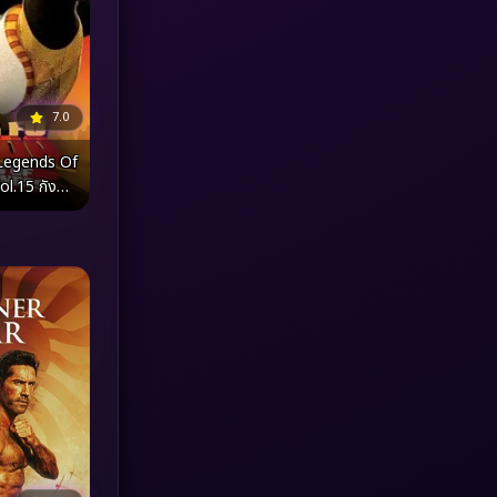
MONOMAX
(1)
Monster
(25)
7.0
Movie Collection
(3)
Legends Of
.15 กังฟู
Musical เพลง
(64)
ารย์สุโค่ย!
Mystery ลึกลับ
(371)
nature
(4)
Parody
(3)
Period ย้อนยุค
(95)
Political การเมือง
(20)