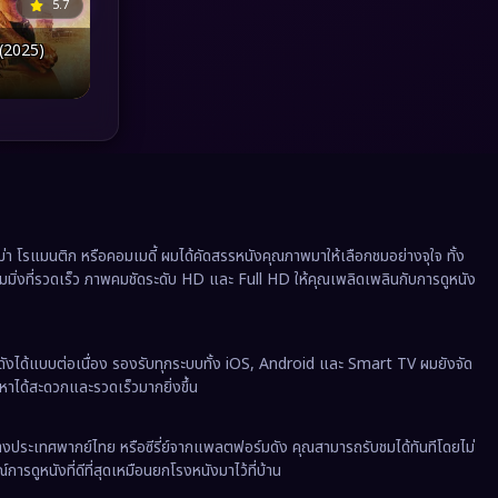
5.7
Political การเมือง
(41)
 (2025)
Prime Video
(20)
Psychological จิตวิทยา
(908)
Rescue กู้ภัย
(12)
Revenge
(37)
 โรแมนติก หรือคอมเมดี้ ผมได้คัดสรรหนังคุณภาพมาให้เลือกชมอย่างจุใจ ทั้ง
Road Trip
(8)
ีมมิ่งที่รวดเร็ว ภาพคมชัดระดับ HD และ Full HD ให้คุณเพลิดเพลินกับการดูหนัง
Romance โรแมนติก
(352)
ังได้แบบต่อเนื่อง รองรับทุกระบบทั้ง iOS, Android และ Smart TV ผมยังจัด
Romantic
(140)
นหาได้สะดวกและรวดเร็วมากยิ่งขึ้น
Romantic Comedy
(172)
งต่างประเทศพากย์ไทย หรือซีรี่ย์จากแพลตฟอร์มดัง คุณสามารถรับชมได้ทันทีโดยไม่
ารดูหนังที่ดีที่สุดเหมือนยกโรงหนังมาไว้ที่บ้าน
Satire
(12)