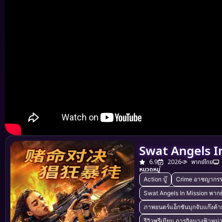
Swat Angels In
6.9
2026
พากย์ไทย
หมวดหมู่
Action บู๊
Crime อาชญากร
Swat Angels In Mission พากย
ภาพยนตร์แอ็กชันบุกจับแก๊งค้
รีวิวพรีเมียม ภารกิจนางฟ้าหน