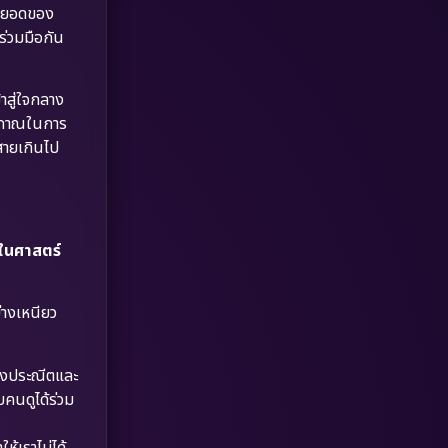
Dystopian
(17)
สุดยอดของ
้ร่วมมือกัน
Emotional
(61)
าสู่ใจกลาง
Epic มหากาพย์
(218)
ฏิภาณในการ
สายเกินไป
Erotic
(36)
Family ครอบครัว
(363)
Fantasy จินตนาการ
(326)
พในศาสตร์
Fiction
(9)
ย่างเหนียว
Film
(57)
างประณีตและ
Gothic
(3)
บคนดูได้ร่วม
Grief
(7)
้เราไม่ได้