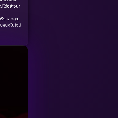
HBO GO
(6)
์ได้อย่างน่า
HBO Max
(3)
จริง หากคุณ
ับหนึ่งในใจปี
Healing
(15)
Heist
(26)
Historical
(7)
History ประวัติศาสตร์
(54)
Holiday
(3)
Horror สยองขวัญ
(385)
Human
(49)
Inspirational แรงบันดาลใจ
(157)