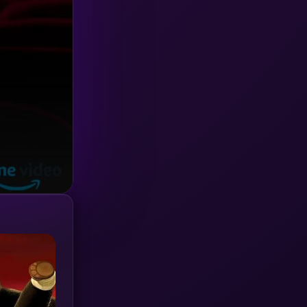
Investigation
(33)
iQIYI
(18)
Kids
(16)
LGBTQ
(5)
Love
(25)
Martial
(6)
Martial Arts
(36)
marvel
(2)
Melodrama
(6)
Military
(7)