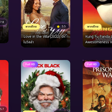
7.8
5.5
พากย์ไทย
พากย์ไทย
Love in the Villa (2022) รัก
Kung Fu Panda 
ในวิลล่า
Awesomeness Vol
แพนด้า ตำนานปรมาจ
ชุด15
Full HD
Full HD
5.7