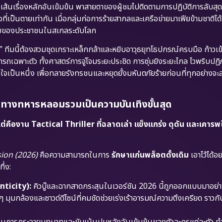
่อเส้นเรื่องหลักอันเข้มข้น พาสายตาของผู้ชมไปติดตามการปฏิบัติการลับ
ที่เป็นตายเท่ากัน เมื่อกลุ่มก่อการร้ายสากลและเครือข่ายมาเฟียข้ามชาติได
ัยของประชาชนในสเกลระดับโลก
ทีมนี้ต้องสวมชุดเกราะเหล็กกล้าและหยิบอาวุธยุทโธปกรณ์ครบมือ ก้าวเข้
ถเฉพาะตัว ทั้งศาสตร์การจู่โจมระยะประชิด การซุ่มยิงระยะไกล ไวพริบป
มใจเป็นหนึ่ง เพื่อทลายรังทรชนและหยุดยั้งมหันตภัยร้ายก่อนที่ทุกอย่างจะ
ธีทางทหารหลอมรวมเป็นความบันเทิงขั้นสุด
คืองาน Tactical Thriller ที่ฉลาดเล่า แข็งแกร่ง ดุดัน และเคาร
ion (2026)
คือความสามารถในการ
รักษาแก่นพล็อตดั้งเดิม
เอาไว้ได้อ
ึ่ง:
nticity):
คิวบู๊และฉากสาดกระสุนในเวอร์ชัน 2026 นี้ถูกออกแบบมาอย่
มุมกล้องและซาวด์ดีไซน์ที่คมชัดช่วยเร่งเร้าอารมณ์ความตึงเครียด ราวกั
นการกระจายบทบาทและขับเน้นปูมหลังอันเข้มข้นของตัวละครแต่ละตัว ทำให