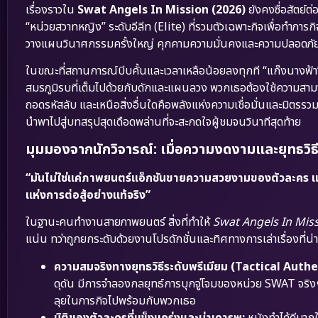
เรื่องราวใน
Swat Angels In Mission (2026)
ยังคงซื่อสัตย์ต
“หน่วยสวาทหญิง” ระดับอีลีท (Elite) ที่รวมตัวเฉพาะกิจเพื่อทำภารกิจ
วางแผนวินาศกรรมครั้งใหญ่ คุกคามความมั่นคงและความปลอดภ
ในขณะที่สถานการณ์บีบคั้นและเวลาเหลือน้อยลงทุกที “แก๊งนางฟ้า” 
สมรภูมิรบที่เต็มไปด้วยกับดักและแผนลวง พวกเธอต้องใช้ความสามาร
ถอดรหัสลับ และเหนือสิ่งอื่นใดคือพลังแห่งความเชื่อมั่นและมิตรรว
นำพาไปสู่บทสรุปสุดเดือดพล่านที่จะสะกดใจผู้ชมจนวินาทีสุดท้าย
มุมมองจากนักวิจารณ์: เมื่อความงดงามและยุทธวิ
“มันไม่ใช่แค่ภาพยนตร์แอ็กชันขายความสวยงามของตัวละคร แต่
แห่งการต่อสู้อย่างแท้จริง”
ในฐานะคนทำงานสายภาพยนตร์ สิ่งที่ทำให้
Swat Angels In Miss
แน่น ทว่าถูกยกระดับด้วยงานโปรดักชั่นและทิศทางการเล่าเรื่องที่น่าท
ความสมจริงทางยุทธวิธีระดับพรีเมียม (Tactical Authe
ดุดัน มีการจำลองกลยุทธ์การบุกจู่โจมของหน่วย SWAT จริงๆ 
ลุยในภารกิจไปพร้อมกับพวกเธอ
มิติของตัวละครที่แข็งแกร่งและน่าเคารพ:
หนังทำได้ดีมากใ