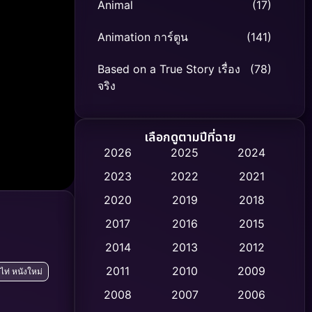
Animal
(17)
Animation การ์ตูน
(141)
Based on a True Story เรื่อง
(78)
จริง
Based on Novel
(8)
เลือกดูตามปีที่ฉาย
Biography ชีวิตจริง
(74)
2026
2025
2024
2023
2022
2021
Black Comedy
(306)
2020
2019
2018
Classic หนังคลาสสิก
(47)
2017
2016
2015
Comedy ตลก
(436)
2014
2013
2012
2011
2010
2009
ไท่ หนังใหม่
Coming-of-age ชีวิตวัยรุ่น
(62)
2008
2007
2006
Crime อาชญากรรม
(513)