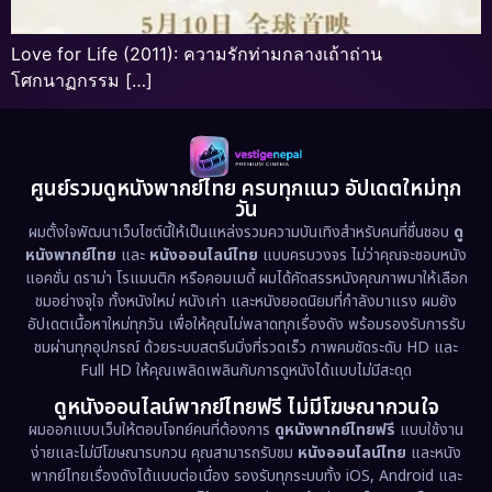
Love for Life (2011): ความรักท่ามกลางเถ้าถ่าน
โศกนาฏกรรม […]
ศูนย์รวมดูหนังพากย์ไทย ครบทุกแนว อัปเดตใหม่ทุก
วัน
ผมตั้งใจพัฒนาเว็บไซต์นี้ให้เป็นแหล่งรวมความบันเทิงสำหรับคนที่ชื่นชอบ
ดู
หนังพากย์ไทย
และ
หนังออนไลน์ไทย
แบบครบวงจร ไม่ว่าคุณจะชอบหนัง
แอคชั่น ดราม่า โรแมนติก หรือคอมเมดี้ ผมได้คัดสรรหนังคุณภาพมาให้เลือก
ชมอย่างจุใจ ทั้งหนังใหม่ หนังเก่า และหนังยอดนิยมที่กำลังมาแรง ผมยัง
อัปเดตเนื้อหาใหม่ทุกวัน เพื่อให้คุณไม่พลาดทุกเรื่องดัง พร้อมรองรับการรับ
ชมผ่านทุกอุปกรณ์ ด้วยระบบสตรีมมิ่งที่รวดเร็ว ภาพคมชัดระดับ HD และ
Full HD ให้คุณเพลิดเพลินกับการดูหนังได้แบบไม่มีสะดุด
ดูหนังออนไลน์พากย์ไทยฟรี ไม่มีโฆษณากวนใจ
ผมออกแบบเว็บให้ตอบโจทย์คนที่ต้องการ
ดูหนังพากย์ไทยฟรี
แบบใช้งาน
ง่ายและไม่มีโฆษณารบกวน คุณสามารถรับชม
หนังออนไลน์ไทย
และหนัง
พากย์ไทยเรื่องดังได้แบบต่อเนื่อง รองรับทุกระบบทั้ง iOS, Android และ