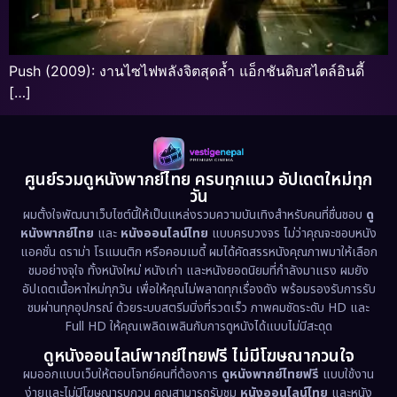
Push (2009): งานไซไฟพลังจิตสุดล้ำ แอ็กชันดิบสไตล์อินดี้
[…]
ศูนย์รวมดูหนังพากย์ไทย ครบทุกแนว อัปเดตใหม่ทุก
วัน
ผมตั้งใจพัฒนาเว็บไซต์นี้ให้เป็นแหล่งรวมความบันเทิงสำหรับคนที่ชื่นชอบ
ดู
หนังพากย์ไทย
และ
หนังออนไลน์ไทย
แบบครบวงจร ไม่ว่าคุณจะชอบหนัง
แอคชั่น ดราม่า โรแมนติก หรือคอมเมดี้ ผมได้คัดสรรหนังคุณภาพมาให้เลือก
ชมอย่างจุใจ ทั้งหนังใหม่ หนังเก่า และหนังยอดนิยมที่กำลังมาแรง ผมยัง
อัปเดตเนื้อหาใหม่ทุกวัน เพื่อให้คุณไม่พลาดทุกเรื่องดัง พร้อมรองรับการรับ
ชมผ่านทุกอุปกรณ์ ด้วยระบบสตรีมมิ่งที่รวดเร็ว ภาพคมชัดระดับ HD และ
Full HD ให้คุณเพลิดเพลินกับการดูหนังได้แบบไม่มีสะดุด
ดูหนังออนไลน์พากย์ไทยฟรี ไม่มีโฆษณากวนใจ
ผมออกแบบเว็บให้ตอบโจทย์คนที่ต้องการ
ดูหนังพากย์ไทยฟรี
แบบใช้งาน
ง่ายและไม่มีโฆษณารบกวน คุณสามารถรับชม
หนังออนไลน์ไทย
และหนัง