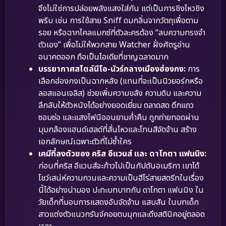
จึงไม่ใช่การปล่อยพลังแสงใส่กัน แต่เป็นการชิงไหวชิง
พริบ เช่น การใช้สาย Sniff ดมกลิ่นจากวัตถุเพื่อตาม
รอย หรือฉากไคลแมกซ์ที่ตัวละครต้อง “ลบความทรงจำ
ตัวเอง” เพื่อไม่ให้พวกสาย Watcher ฝั่งศัตรูอ่าน
อนาคตออก ถือเป็นไอเดียที่ชาญฉลาดมาก
บรรยากาศสไตล์นีโอ-นัวร์กลางเมืองฮ่องกง:
การ
เลือกฮ่องกงเป็นฉากหลัง (แทนที่จะเป็นนิวยอร์กหรือ
ลอสแอนเจลิส) ช่วยเพิ่มความขลัง ความดิบ และความ
ลึกลับให้ตัวหนังได้อย่างยอดเยี่ยม ตลาดสด ตึกแถว
ซอมซ่อ และแสงไฟนีออนยามค่ำคืน ถูกถ่ายทอดผ่าน
มุมกล้องแฮนด์เฮลด์ที่สั่นไหวและโทนสีจัดจ้าน สร้าง
เอกลักษณ์เฉพาะตัวที่ไม่ซ้ำใคร
เคมีที่ลงตัวของ คริส อีแวนส์ และ ดาโกตา แฟนนิง:
ก่อนที่คริส อีแวนส์จะก้าวไปเป็นกัปตันอเมริกา เขาได้
โชว์เสน่ห์ความกวนและความเป็นฮีโร่สายสตรีทในเรื่อง
นี้ได้อย่างน่ามอง ปะทะบทบาทกับ ดาโกตา แฟนนิง ใน
วัยเด็กที่มอบการแสดงอันจัดจ้าน แสบสัน ในบทเด็ก
สาวแต่งตัวแนวกรันจ์คอยตบมุกและดึงสตินิคอยู่ตลอด