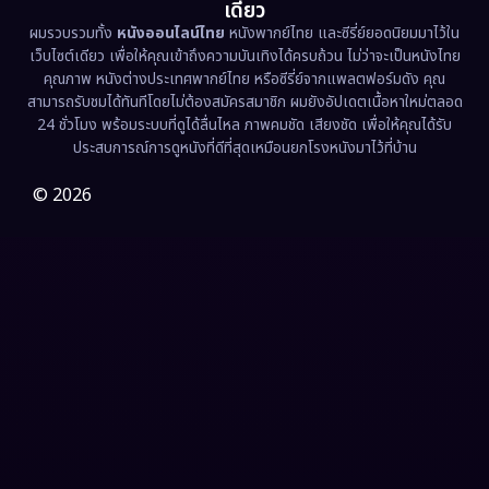
เดียว
ผมรวบรวมทั้ง
หนังออนไลน์ไทย
หนังพากย์ไทย และซีรี่ย์ยอดนิยมมาไว้ใน
Fantasy จินตนาการ
(331)
เว็บไซต์เดียว เพื่อให้คุณเข้าถึงความบันเทิงได้ครบถ้วน ไม่ว่าจะเป็นหนังไทย
คุณภาพ หนังต่างประเทศพากย์ไทย หรือซีรี่ย์จากแพลตฟอร์มดัง คุณ
Fiction
(9)
สามารถรับชมได้ทันทีโดยไม่ต้องสมัครสมาชิก ผมยังอัปเดตเนื้อหาใหม่ตลอด
24 ชั่วโมง พร้อมระบบที่ดูได้ลื่นไหล ภาพคมชัด เสียงชัด เพื่อให้คุณได้รับ
Film
(57)
ประสบการณ์การดูหนังที่ดีที่สุดเหมือนยกโรงหนังมาไว้ที่บ้าน
Gothic
(3)
© 2026
Grief
(7)
HBO GO
(6)
HBO Max
(3)
Healing
(15)
Heist
(26)