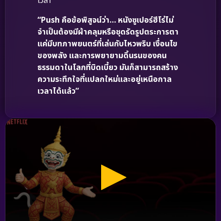
เวลา
“Push คือข้อพิสูจน์ว่า… หนังซูเปอร์ฮีโร่ไม่
จำเป็นต้องมีผ้าคลุมหรือชุดรัดรูปตระการตา
แค่มีบทภาพยนตร์ที่เล่นกับไหวพริบ เงื่อนไข
ของพลัง และการพยายามดิ้นรนของคน
ธรรมดาในโลกที่บิดเบี้ยว มันก็สามารถสร้าง
ความระทึกใจที่แปลกใหม่และอยู่เหนือกาล
เวลาได้แล้ว”