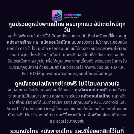
Detective สืบสวน
(60)
1985
1983
1982
1981
1978
1974
Disaster
(13)
ศูนย์รวมดูหนังพากย์ไทย ครบทุกแนว อัปเดตใหม่ทุก
วัน
1971
1962
Disney+
(5)
ผมตั้งใจพัฒนาเว็บไซต์นี้ให้เป็นแหล่งรวมความบันเทิงสำหรับคนที่ชื่นชอบ
ดู
หนังพากย์ไทย
และ
หนังออนไลน์ไทย
แบบครบวงจร ไม่ว่าคุณจะชอบหนัง
Documentary สารคดี
(93)
แอคชั่น ดราม่า โรแมนติก หรือคอมเมดี้ ผมได้คัดสรรหนังคุณภาพมาให้เลือก
ชมอย่างจุใจ ทั้งหนังใหม่ หนังเก่า และหนังยอดนิยมที่กำลังมาแรง ผมยัง
อัปเดตเนื้อหาใหม่ทุกวัน เพื่อให้คุณไม่พลาดทุกเรื่องดัง พร้อมรองรับการรับ
Drama ดราม่า
(1,486)
ชมผ่านทุกอุปกรณ์ ด้วยระบบสตรีมมิ่งที่รวดเร็ว ภาพคมชัดระดับ HD และ
Full HD ให้คุณเพลิดเพลินกับการดูหนังได้แบบไม่มีสะดุด
Dystopian
(17)
ดูหนังออนไลน์พากย์ไทยฟรี ไม่มีโฆษณากวนใจ
Emotional
(61)
ผมออกแบบเว็บให้ตอบโจทย์คนที่ต้องการ
ดูหนังพากย์ไทยฟรี
แบบใช้งาน
ง่ายและไม่มีโฆษณารบกวน คุณสามารถรับชม
หนังออนไลน์ไทย
และหนัง
พากย์ไทยเรื่องดังได้แบบต่อเนื่อง รองรับทุกระบบทั้ง iOS, Android และ
Epic มหากาพย์
(221)
Smart TV ผมยังจัดหมวดหมู่ไว้ชัดเจน เช่น หนังใหม่พากย์ไทย หนังไทยยอด
นิยม หนัง Netflix พากย์ไทย และซีรี่ย์พากย์ไทย เพื่อให้คุณค้นหาได้สะดวก
Erotic
(36)
และรวดเร็วมากยิ่งขึ้น
รวมหนังไทย หนังพากย์ไทย และซีรี่ย์ยอดฮิตไว้ในที่
Family ครอบครัว
(369)