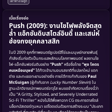
เดาทางไม่ถูก
เนื้อเรื่องย่อ
Push (2009): งานไซไฟพลังจิตสุด
ล้ำ แอ็กชันดิบสไตล์อินดี้ และเสน่ห์
ฮ่องกงยุคคลาสสิก
ในปี 2009 ยุคที่ภาพยนตร์ซูเปอร์ฮีโร่และมนุษย์กลายพันธุ์
กำลังเริ่มก่อตัวเป็นกระแสหลักบนโลกภาพยนตร์ ผลงานไซ
ไฟ-แอ็กชันฟอร์มดิบอย่าง
“Push”
หรือชื่อไทย
“พุช โคตร
คนเหนือมนุษย์”
ได้ก้าวเข้ามามอบรสชาติที่แปลกใหม่ แตก
ต่าง และทะเยอทะยานอย่างยิ่ง ภายใต้การกำกับของ
Paul
McGuigan
(ผู้กำกับจาก
Lucky Number Slevin
) ใน
ฐานะนักวิจารณ์ภาพยนตร์อาวุโส ผมขอจำกัดความเรื่องนี้ว่า
เป็น “A Gritty, Stylized, and Severely Underrated
Sci-Fi Thriller” หนังไม่ได้พึ่งพาฉาก CG ตระการตาสไตล์
บล็อกบัสเตอร์ทุนหนา แต่โดดเด่นด้วยการสร้างระบบ “ประเภท