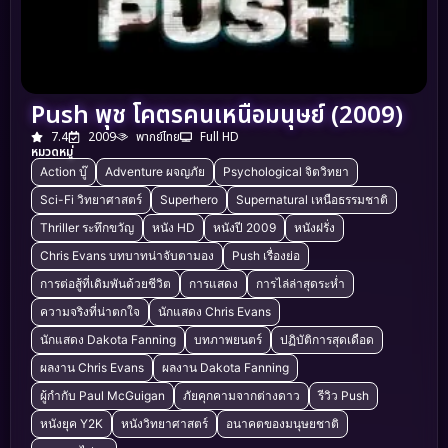
Push พุช โคตรคนเหนือมนุษย์ (2009)
7.4
2009
พากย์ไทย
Full HD
หมวดหมู่
Action บู๊
Adventure ผจญภัย
Psychological จิตวิทยา
Sci-Fi วิทยาศาสตร์
Superhero
Supernatural เหนือธรรมชาติ
Thriller ระทึกขวัญ
หนัง HD
หนังปี 2009
หนังฝรั่ง
Chris Evans บทบาทน่าจับตามอง
Push เรื่องย่อ
การต่อสู้ที่เดิมพันด้วยชีวิต
การแสดง
การไล่ล่าสุดระห่ำ
ความจริงที่น่าตกใจ
นักแสดง Chris Evans
นักแสดง Dakota Fanning
บทภาพยนตร์
ปฏิบัติการสุดเดือด
ผลงาน Chris Evans
ผลงาน Dakota Fanning
ผู้กำกับ Paul McGuigan
ภัยคุกคามจากต่างดาว
รีวิว Push
หนังยุค Y2K
หนังวิทยาศาสตร์
อนาคตของมนุษยชาติ