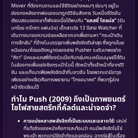
Mover ที่ต้องกบดานและใช้ชีวิตอย่างหลบๆ ซ่อนๆ อยู่ใน
ฮ่องกงหลังจากพ่อของเขาถูกดิวิชันสังหาร วันหนึ่งชีวิตอัน
เงียบสงบของเขาก็พังลงเมื่อได้พบกับ
“แคสซี่ โฮลม์ส”
(รับ
บทโดย ดาโกตา แฟนนิง) เด็กสาววัย 13 ปีสาย Watcher ที่
เดินทางมาขอความช่วยเหลือจากเขาเพื่อตามหา “กระเป๋าเดิน
ทางลึกลับ” ที่ข้างในบรรจุยาเพิ่มพลังจิตตัวล่าสุด ซึ่งถูกขโมย
หนีออกมาโดยอดีตหนูทดลองสาย Pusher ระดับเทพอย่าง
“คิรา” นิคและแคสซี่ต้องร่วมมือกับกลุ่มคนเหนือมนุษย์ใต้ดิน
ในฮ่องกงเพื่อแย่งชิงกระเป๋าใบนี้ ตัดหน้าทั้งเจ้าหน้าที่จากดิวิ
ชัน และแก๊งมาเฟียพลังจิตเจ้าถิ่นชาวจีน โดยพวกเขามีอาวุธ
เพียงอย่างเดียวคือการพยายาม “โกงอนาคต” ที่พวกรู้ล่วง
หน้าขีดเขียนไว้
ทำไม Push (2009) ถึงเป็นภาพยนตร์
ไซไฟสายสตรีทที่คัลต์และน่าจดจำ?
การแบ่งคลาสพลังจิตที่เป็นระบบและฉลาดใช้:
เสน่ห์
ที่แท้จริงของหนังคือการสะท้อนว่า คนมีพลังจิตไม่ใช่
พระเจ้า พวกเขามีขีดจำกัดและจุดอ่อน ฉากต่อสู้ในเรื่อง