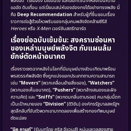
พลังจิต” ที่สมจริง มีเงื่อนไข และเลือกใช้ฉากหลังเป็นความ
แออัด ดิบเถื่อน แต่เปี่ยมเสน่ห์ของฮ่องกงได้อย่างทรงพลัง นี่
คือ
Deep Recommendation
สำหรับผู้ที่ชื่นชอบเรื่อง
ราวการต่อสู้ด้วยไหวพริบของกลุ่มคนพลังจิตคล้ายซีรีส์
Heroes
หรือ
X-Men
เวอร์ชันสตรีทอาร์ต
เรื่องย่อฉบับเข้มข้น: สงครามซ่อนหา
ของเหล่ามนุษย์พลังจิต กับแผนล้ม
ยักษ์ตัดหน้าอนาคต
เรื่องราวเซตฉากหลังในโลกที่มีมนุษย์บางส่วนเกิดมาพร้อม
พรสวรรค์พลังจิต ซึ่งถูกแบ่งแยกประเภทตามความสามารถ
เช่น
“Movers”
(พวกเคลื่อนย้ายสิ่งของ),
“Watchers”
(พวกมองเห็นอนาคต),
“Pushers”
(พวกล้างสมองและฝัง
ความคิด) และ
“Sniffs”
(พวกดมกลิ่นตามรอย) คนกลุ่มนี้ตก
เป็นเป้าหมายของ
“Division”
(ดิวิชัน) องค์กรรัฐบาลสหรัฐฯ
สุดลึกลับที่จับตัวพวกเขามาทดลองเพื่อสร้างกองทัพมนุษย์
ดัดแปลง
“นิค กานท์”
(รับบทโดย คริส อีแวนส์) หนุ่มเลเวลสองสาย