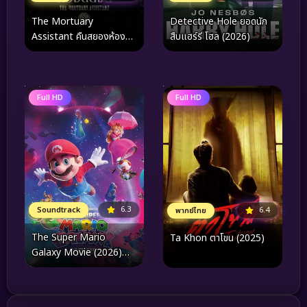
The Mortuary
Detective Hole ยอดนัก
Assistant คืนสยองห้อง
สืบแฮร์รี โฮล (2026)
ดับจิต (2026)
Full HD
Full HD
6.3
Soundtrack
6.4
พากย์ไทย
The Super Mario
Ta Khon ตาโขน (2025)
Galaxy Movie (2026)
เดอะ ซูเปอร์ มาริโอ กาแล็คซี่
มูฟวี่