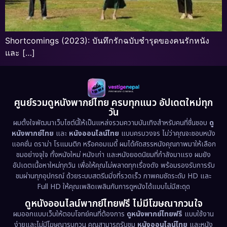
Shortcomings (2023): บันทึกรักฉบับชำรุดของคนรักหนัง
และ […]
ศูนย์รวมดูหนังพากย์ไทย ครบทุกแนว อัปเดตใหม่ทุก
วัน
ผมตั้งใจพัฒนาเว็บไซต์นี้ให้เป็นแหล่งรวมความบันเทิงสำหรับคนที่ชื่นชอบ
ดู
หนังพากย์ไทย
และ
หนังออนไลน์ไทย
แบบครบวงจร ไม่ว่าคุณจะชอบหนัง
แอคชั่น ดราม่า โรแมนติก หรือคอมเมดี้ ผมได้คัดสรรหนังคุณภาพมาให้เลือก
ชมอย่างจุใจ ทั้งหนังใหม่ หนังเก่า และหนังยอดนิยมที่กำลังมาแรง ผมยัง
อัปเดตเนื้อหาใหม่ทุกวัน เพื่อให้คุณไม่พลาดทุกเรื่องดัง พร้อมรองรับการรับ
ชมผ่านทุกอุปกรณ์ ด้วยระบบสตรีมมิ่งที่รวดเร็ว ภาพคมชัดระดับ HD และ
Full HD ให้คุณเพลิดเพลินกับการดูหนังได้แบบไม่มีสะดุด
ดูหนังออนไลน์พากย์ไทยฟรี ไม่มีโฆษณากวนใจ
ผมออกแบบเว็บให้ตอบโจทย์คนที่ต้องการ
ดูหนังพากย์ไทยฟรี
แบบใช้งาน
ง่ายและไม่มีโฆษณารบกวน คุณสามารถรับชม
หนังออนไลน์ไทย
และหนัง