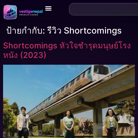
ป้ายกำกับ:
รีวิว Shortcomings
Shortcomings หัวใจชำรุดมนุษย์โรง
หนัง (2023)