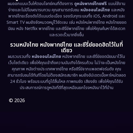
Emotional
(61)
ผมออกแบบเว็บให้ตอบโจทย์คนที่ต้องการ
ดูหนังพากย์ไทยฟรี
แบบใช้งาน
ง่ายและไม่มีโฆษณารบกวน คุณสามารถรับชม
หนังออนไลน์ไทย
และหนัง
พากย์ไทยเรื่องดังได้แบบต่อเนื่อง รองรับทุกระบบทั้ง iOS, Android และ
Epic มหากาพย์
(227)
Smart TV ผมยังจัดหมวดหมู่ไว้ชัดเจน เช่น หนังใหม่พากย์ไทย หนังไทยยอด
นิยม หนัง Netflix พากย์ไทย และซีรี่ย์พากย์ไทย เพื่อให้คุณค้นหาได้สะดวก
Erotic
(36)
และรวดเร็วมากยิ่งขึ้น
รวมหนังไทย หนังพากย์ไทย และซีรี่ย์ยอดฮิตไว้ในที่
Family ครอบครัว
(375)
เดียว
ผมรวบรวมทั้ง
หนังออนไลน์ไทย
หนังพากย์ไทย และซีรี่ย์ยอดนิยมมาไว้ใน
Fantasy จินตนาการ
(338)
เว็บไซต์เดียว เพื่อให้คุณเข้าถึงความบันเทิงได้ครบถ้วน ไม่ว่าจะเป็นหนังไทย
คุณภาพ หนังต่างประเทศพากย์ไทย หรือซีรี่ย์จากแพลตฟอร์มดัง คุณ
Fiction
(9)
สามารถรับชมได้ทันทีโดยไม่ต้องสมัครสมาชิก ผมยังอัปเดตเนื้อหาใหม่ตลอด
24 ชั่วโมง พร้อมระบบที่ดูได้ลื่นไหล ภาพคมชัด เสียงชัด เพื่อให้คุณได้รับ
Film
(57)
ประสบการณ์การดูหนังที่ดีที่สุดเหมือนยกโรงหนังมาไว้ที่บ้าน
Gothic
(3)
© 2026
Grief
(7)
HBO GO
(6)