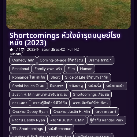
Shortcomings หัวใจชำรุดมนุษย์โรง
หนัง (2023)
7.1
2023
Soundtrack
Full HD
หมวดหมู่
Comedy ตลก
Coming-of-age ชีวิตวัยรุ่น
Drama ดราม่า
Emotional
Family ครอบครัว
Film
Human
Romance โรแมนติก
Short
Slice of Life ชีวิตประจำวัน
Social Issues สังคม
มิตรภาพ
หนังน่าดู
หนังฝรั่ง
หนังแนะนำ
Justin H. Min บทบาทน่าจับตามอง
Shortcomings เรื่องย่อ
การแสดง
ความรู้สึกดีๆ ที่มีให้กัน
ความสัมพันธ์ที่ซับซ้อน
นักแสดง Debby Ryan
นักแสดง Justin H. Min
บทภาพยนตร์
ผลงาน Debby Ryan
ผลงาน Justin H. Min
ผู้กำกับ Randall Park
รีวิว Shortcomings
หนังRomance