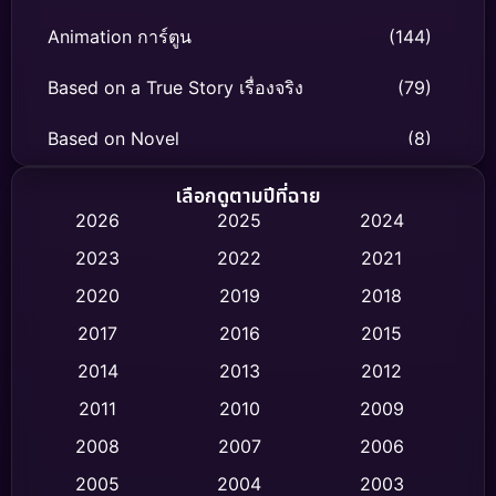
Animation การ์ตูน
(144)
Based on a True Story เรื่องจริง
(79)
Based on Novel
(8)
Biography ชีวิตจริง
(75)
เลือกดูตามปีที่ฉาย
2026
2025
2024
Black Comedy
(326)
2023
2022
2021
Classic หนังคลาสสิก
(47)
2020
2019
2018
2017
2016
2015
Comedy ตลก
(454)
2014
2013
2012
Coming-of-age ชีวิตวัยรุ่น
(63)
2011
2010
2009
Crime อาชญากรรม
(532)
2008
2007
2006
2005
2004
2003
Cult Film
(4)