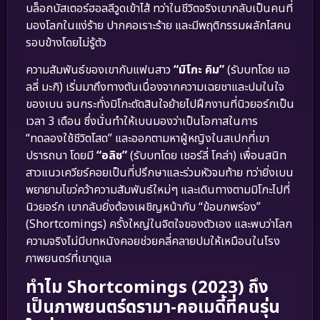
บล็อกบัสเตอร์ฮอลลีวูดเข้าไส้ ทว่าในชีวิตจริงเขากลับเป็นคนที่
มองโลกในแง่ร้าย ปากคอเราะร้าย และมีพฤติกรรมผลักไสคน
รอบข้างโดยไม่รู้ตัว
ความสัมพันธ์ของเขากับแฟนสาว
“มิโกะ คิม”
(รับบทโดย แอ
ลลี่ มะกิ) เริ่มมาถึงทางตันเนื่องจากความเฉยชาและปมในใจ
ของเบน จนกระทั่งมิโกะตัดสินใจย้ายไปฝึกงานที่นิวยอร์กเป็น
เวลา 3 เดือน ซึ่งนั่นทำให้เบนมองว่าเป็นโอกาสในการ
“ทดลองใช้ชีวิตโสด” และออกตามหาผู้หญิงในสเปกที่เขา
ปรารถนา โดยมี
“อลิซ”
(รับบทโดย เชอร์ลี่ โคล่า) เพื่อนสนิท
สาวแนวเควียร์คอยเป็นที่ปรึกษาและร่วมหัวจมท้าย ทว่ายิ่งเบน
พยายามไขว่คว้าความสัมพันธ์ใหม่ๆ และเดินทางตามมิโกะไปที่
นิวยอร์ก เขากลับยิ่งต้องเผชิญหน้ากับ “ข้อบกพร่อง”
(Shortcomings) ครั้งใหญ่ในจิตใจของตัวเอง และพบว่าโลก
ความจริงไม่มีบทหนังคอยช่วยคลี่คลายปมให้เหมือนในโรง
ภาพยนตร์ที่เขาดูแล
ทำไม Shortcomings (2023) ถึง
เป็นภาพยนตร์ดรามา-คอเมดี้ที่คนรุ่น