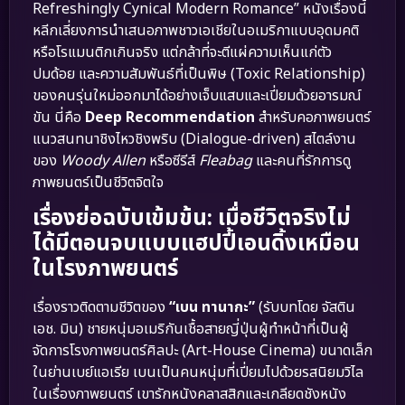
Refreshingly Cynical Modern Romance” หนังเรื่องนี้
หลีกเลี่ยงการนำเสนอภาพชาวเอเชียในอเมริกาแบบอุดมคติ
หรือโรแมนติกเกินจริง แต่กล้าที่จะตีแผ่ความเห็นแก่ตัว
ปมด้อย และความสัมพันธ์ที่เป็นพิษ (Toxic Relationship)
ของคนรุ่นใหม่ออกมาได้อย่างเจ็บแสบและเปี่ยมด้วยอารมณ์
ขัน นี่คือ
Deep Recommendation
สำหรับคอภาพยนตร์
แนวสนทนาชิงไหวชิงพริบ (Dialogue-driven) สไตล์งาน
ของ
Woody Allen
หรือซีรีส์
Fleabag
และคนที่รักการดู
ภาพยนตร์เป็นชีวิตจิตใจ
เรื่องย่อฉบับเข้มข้น: เมื่อชีวิตจริงไม่
ได้มีตอนจบแบบแฮปปี้เอนดิ้งเหมือน
ในโรงภาพยนตร์
เรื่องราวติดตามชีวิตของ
“เบน ทานากะ”
(รับบทโดย จัสติน
เอช. มิน) ชายหนุ่มอเมริกันเชื้อสายญี่ปุ่นผู้ทำหน้าที่เป็นผู้
จัดการโรงภาพยนตร์ศิลปะ (Art-House Cinema) ขนาดเล็ก
ในย่านเบย์แอเรีย เบนเป็นคนหนุ่มที่เปี่ยมไปด้วยรสนิยมวิไล
ในเรื่องภาพยนตร์ เขารักหนังคลาสสิกและเกลียดชังหนัง