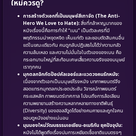
ใหม่ควรดู?
การสร้างตัวเอกที่เป็นมนุษย์สีเทาจัด (The Anti-
Hero We Love to Hate):
สิ่งที่กล้าหาญมากของ
หนังเรื่องนี้คือการทำให้ “เบน” เป็นตัวละครที่มี
พฤติกรรมน่าหงุดหงิด เห็นแก่ตัว และชอบตัดสินคนอื่น
แต่ในขณะเดียวกัน คนดูกลับปฏิเสธไม่ได้ว่าความกลัว
ความล้มเหลว และความไม่มั่นใจในตัวเองของเบน คือ
กระจกบานใหญ่ที่สะท้อนเศษเสี้ยวความจริงของมนุษย์
เราทุกคน
มุกตลกจิกกัดป็อปคัลเจอร์และแวดวงคนรักหนัง:
เนื่องจากตัวเอกเป็นมนุษย์โรงหนัง บทภาพยนตร์จึง
สอดแทรกมุกตลกประชดประชัน วิจารณ์ภาพยนตร์
กระแสหลัก ภาพยนตร์เทศกาล ไปจนถึงการล้อเลียน
ความพยายามสร้างความหลากหลายทางชาติพันธุ์
(Diversity) ของฮอลลีวูดได้อย่างคมคายและถูกใจคน
ชอบดูหนังอย่างแน่นอน
มุมมองใหม่วัฒนธรรมเอเชียน-อเมริกัน ยุคปัจจุบัน:
หนังไม่ได้พูดถึงเรื่องปมการเหยียดเชื้อชาติแบบตรงๆ