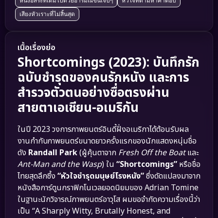
หนังอิสระที่เต็มไปด้วยอารมณ์ขันเจ็บๆ
หัวใจที่ตามหาคำตอบ
เสียงหัวเราะที่ไม่สิ้นสุด
เนื้อเรื่องย่อ
Shortcomings (2023): บันทึกรัก
ฉบับชำรุดของคนรักหนัง และการ
สำรวจตัวตนอย่างซื่อตรงผ่าน
สายตาเอเชียน-อเมริกัน
ในปี 2023 วงการภาพยนตร์อินดี้ฝั่งอเมริกาได้ต้อนรับผล
งานกำกับภาพยนตร์ขนาดยาวครั้งแรกของนักแสดงหนุ่มชื่อ
ดัง
Randall Park
(ผู้คุ้นตาจาก
Fresh Off the Boat
และ
Ant-Man and the Wasp
) ใน
“Shortcomings”
หรือชื่อ
ไทยสุดลึกซึ้ง
“หัวใจชำรุดมนุษย์โรงหนัง”
ซึ่งดัดแปลงมาจาก
หนังสือการ์ตูนกราฟิกโนเวลยอดนิยมของ Adrian Tomine
ในฐานะนักวิจารณ์ภาพยนตร์อาวุโส ผมขอจำกัดความเรื่องนี้ว่า
เป็น “A Sharply Witty, Brutally Honest, and