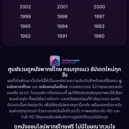
2002
2001
2000
Culture
(9)
1999
1998
1997
Dance เต้น
1995
1994
1993
(10)
1992
1991
1990
Detective สืบสวน
(62)
1989
1988
1986
Detective สืบสวน
(77)
1985
1983
1982
1981
1978
1974
Disaster
(13)
ศูนย์รวมดูหนังพากย์ไทย ครบทุกแนว อัปเดตใหม่ทุก
วัน
1971
1962
Disney+
(5)
ผมตั้งใจพัฒนาเว็บไซต์นี้ให้เป็นแหล่งรวมความบันเทิงสำหรับคนที่ชื่นชอบ
ดู
หนังพากย์ไทย
และ
หนังออนไลน์ไทย
แบบครบวงจร ไม่ว่าคุณจะชอบหนัง
Documentary สารคดี
(94)
แอคชั่น ดราม่า โรแมนติก หรือคอมเมดี้ ผมได้คัดสรรหนังคุณภาพมาให้เลือก
ชมอย่างจุใจ ทั้งหนังใหม่ หนังเก่า และหนังยอดนิยมที่กำลังมาแรง ผมยัง
อัปเดตเนื้อหาใหม่ทุกวัน เพื่อให้คุณไม่พลาดทุกเรื่องดัง พร้อมรองรับการรับ
Drama ดราม่า
(1,513)
ชมผ่านทุกอุปกรณ์ ด้วยระบบสตรีมมิ่งที่รวดเร็ว ภาพคมชัดระดับ HD และ
Full HD ให้คุณเพลิดเพลินกับการดูหนังได้แบบไม่มีสะดุด
Dystopian
(17)
ดูหนังออนไลน์พากย์ไทยฟรี ไม่มีโฆษณากวนใจ