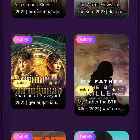
A Jazzmans Blues
The Water Flows to
(2022) อะ แจ๊สแมนส์ บลูส์
the Sea (2023) ฝนตกวัน
นั้นผมแอบรักรุ่นพี่
Full HD
Full HD
6.7
ซับไทย
6.2
ซับไทย
Guardian of Graveyard
My Father the BTK
(2025) ผู้พิทักษ์สุสานฉิน
Killer (2025) พ่อฉัน ฆาต
หลิง
กรบีทีเค
Full HD
Full HD