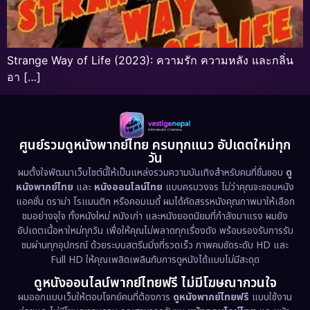
Strange Way of Life (2023): ความรัก ความหลัง และกลิ่น
อา […]
ศูนย์รวมดูหนังพากย์ไทย ครบทุกแนว อัปเดตใหม่ทุก
วัน
ผมตั้งใจพัฒนาเว็บไซต์นี้ให้เป็นแหล่งรวมความบันเทิงสำหรับคนที่ชื่นชอบ
ดู
หนังพากย์ไทย
และ
หนังออนไลน์ไทย
แบบครบวงจร ไม่ว่าคุณจะชอบหนัง
แอคชั่น ดราม่า โรแมนติก หรือคอมเมดี้ ผมได้คัดสรรหนังคุณภาพมาให้เลือก
ชมอย่างจุใจ ทั้งหนังใหม่ หนังเก่า และหนังยอดนิยมที่กำลังมาแรง ผมยัง
อัปเดตเนื้อหาใหม่ทุกวัน เพื่อให้คุณไม่พลาดทุกเรื่องดัง พร้อมรองรับการรับ
ชมผ่านทุกอุปกรณ์ ด้วยระบบสตรีมมิ่งที่รวดเร็ว ภาพคมชัดระดับ HD และ
Full HD ให้คุณเพลิดเพลินกับการดูหนังได้แบบไม่มีสะดุด
ดูหนังออนไลน์พากย์ไทยฟรี ไม่มีโฆษณากวนใจ
ผมออกแบบเว็บให้ตอบโจทย์คนที่ต้องการ
ดูหนังพากย์ไทยฟรี
แบบใช้งาน