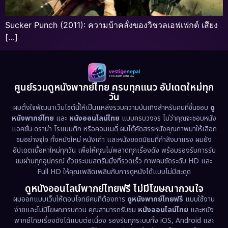
Sucker Punch (2011): ความบ้าคลั่งของวิชวลเอฟเฟกต์ เสียง
[…]
ศูนย์รวมดูหนังพากย์ไทย ครบทุกแนว อัปเดตใหม่ทุก
วัน
ผมตั้งใจพัฒนาเว็บไซต์นี้ให้เป็นแหล่งรวมความบันเทิงสำหรับคนที่ชื่นชอบ
ดู
หนังพากย์ไทย
และ
หนังออนไลน์ไทย
แบบครบวงจร ไม่ว่าคุณจะชอบหนัง
แอคชั่น ดราม่า โรแมนติก หรือคอมเมดี้ ผมได้คัดสรรหนังคุณภาพมาให้เลือก
ชมอย่างจุใจ ทั้งหนังใหม่ หนังเก่า และหนังยอดนิยมที่กำลังมาแรง ผมยัง
อัปเดตเนื้อหาใหม่ทุกวัน เพื่อให้คุณไม่พลาดทุกเรื่องดัง พร้อมรองรับการรับ
ชมผ่านทุกอุปกรณ์ ด้วยระบบสตรีมมิ่งที่รวดเร็ว ภาพคมชัดระดับ HD และ
Full HD ให้คุณเพลิดเพลินกับการดูหนังได้แบบไม่มีสะดุด
ดูหนังออนไลน์พากย์ไทยฟรี ไม่มีโฆษณากวนใจ
ผมออกแบบเว็บให้ตอบโจทย์คนที่ต้องการ
ดูหนังพากย์ไทยฟรี
แบบใช้งาน
ง่ายและไม่มีโฆษณารบกวน คุณสามารถรับชม
หนังออนไลน์ไทย
และหนัง
พากย์ไทยเรื่องดังได้แบบต่อเนื่อง รองรับทุกระบบทั้ง iOS, Android และ