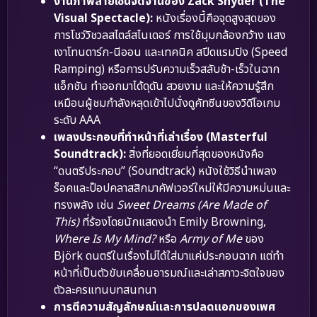
งานภาพลายเซ็นจัดจ้านของ Zack Snyder (The
Visual Spectacle):
หนังเรื่องนี้คือจุดสูงสุดของ
การโชว์วิชวลสไตล์สไนเดอร์ การใช้มุมกล้องกว้าง แสง
เงาโทนดาร์ก-นีออน และเทคนิค สปีดแรมปิง (Speed
Ramping) หรือการปรับความเร็วสลับช้า-เร็วในฉาก
แอ็กชัน ทำออกมาได้ดุดัน สวยงาม และให้ความรู้สึก
เหมือนผู้ชมกำลังหลุดเข้าไปนั่งดูคัทซีนของวิดีโอเกม
ระดับ AAA
เพลงประกอบที่ทำหน้าที่เล่าเรื่อง (Masterful
Soundtrack):
สิ่งที่ยอดเยี่ยมที่สุดของหนังคือ
“ดนตรีประกอบ” (Soundtrack) หนังใช้วิธีนำเพลง
ร็อคและป็อปคลาสสิกมาคัฟเวอร์ใหม่ให้มีความหม่นและ
ทรงพลัง เช่น
Sweet Dreams (Are Made of
This)
ที่ร้องโดยนักแสดงนำ Emily Browning,
Where Is My Mind?
หรือ
Army of Me
ของ
Björk ดนตรีในเรื่องไม่ได้ใส่มาแค่ประกอบฉาก แต่ทำ
หน้าที่เป็นตัวขับเคลื่อนอารมณ์และเล่าสภาวะจิตใจของ
ตัวละครแทนบทสนทนา
การตีความสัญลักษณ์และการปลดแอกของเพศ