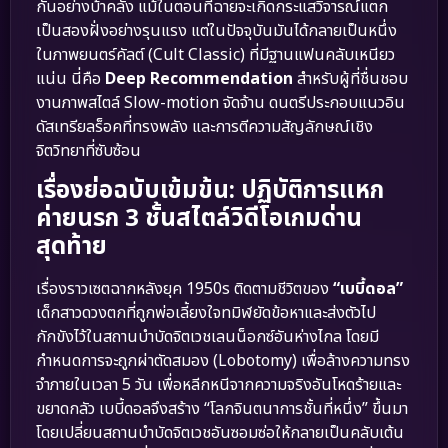
กันอย่างบ้าคลั่ง แม้ในตอนที่ฉายจะเกิดกระแสวิจารณ์แตก
เป็นสองฝั่งอย่างรุนแรง แต่ในปัจจุบันมันได้กลายเป็นหนึ่ง
ในภาพยนตร์คัลต์ (Cult Classic) ที่มีฐานแฟนคลับเหนียว
แน่น นี่คือ
Deep Recommendation
สำหรับผู้ที่ชื่นชอบ
งานภาพสไตล์ Slow-motion จัดจ้าน ดนตรีประกอบแนวอิน
ดัสเทรียลร็อคที่ทรงพลัง และการตีความสัญลักษณ์เชิง
จิตวิทยาที่ซับซ้อน
เรื่องย่อฉบับเข้มข้น: ปฏิบัติการแหก
ค่ายนรก 3 ชั้นสไตล์วิดีโอเกมด่าน
สุดท้าย
เรื่องราวเซตฉากหลังยุค 1950s ติดตามชีวิตของ
“เบบี้ดอล”
เด็กสาวดวงตกที่ถูกพ่อเลี้ยงใจทมิฬยัดข้อหาและส่งตัวไป
กักขังไว้ในสถานบำบัดจิตเวชเลนน็อกซ์อันห่างไกล โดยมี
กำหนดการจะถูกผ่าตัดสมอง (Lobotomy) เพื่อล้างความทรง
จำภายในเวลา 5 วัน เพื่อหลีกหนีจากความจริงอันโหดร้ายและ
ขยาดกลัว เบบี้ดอลจึงสร้าง “โลกจินตนาการชั้นที่หนึ่ง” ขึ้นมา
โดยเปลี่ยนสถานบำบัดจิตเวชอันซอมซ่อให้กลายเป็นคลับเต้น