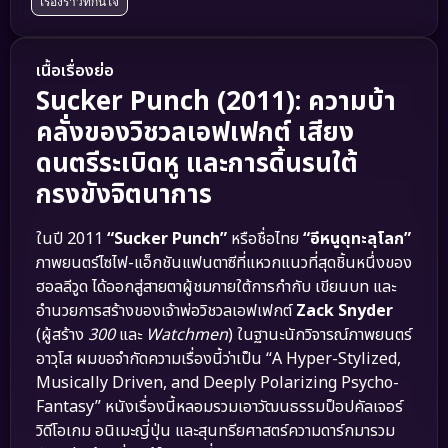
เรื่องราวที่กินใจ
เนื้อเรื่องย่อ
Sucker Punch (2011): ความบ้า
คลั่งของวิชวลเอฟเฟกต์ เสียง
ดนตรีระเบิดหู และการดิ้นรนใต้
กรงขังจิตนาการ
ในปี 2011
“Sucker Punch”
หรือชื่อไทย
“อีหนูดุทะลุโลก”
ภาพยนตร์ไซไฟ-แอ็กชันแฟนตาซีที่แหวกแนวที่สุดชิ้นหนึ่งของ
ฮอลลีวูด ได้ออกสู่สายตาผู้ชมภายใต้การกำกับ เขียนบท และ
อำนวยการสร้างของเจ้าพ่อวิชวลเอฟเฟกต์
Zack Snyder
(ผู้สร้าง
300
และ
Watchmen
) ในฐานะนักวิจารณ์ภาพยนตร์
อาวุโส ผมขอจำกัดความเรื่องนี้ว่าเป็น “A Hyper-Stylized,
Musically Driven, and Deeply Polarizing Psycho-
Fantasy” หนังเรื่องนี้หลอมรวมเอาวัฒนธรรมป็อปคัลเจอร์
วิดีโอเกม อนิเมะญี่ปุ่น และสุนทรียศาสตร์ความดาร์กมารวม