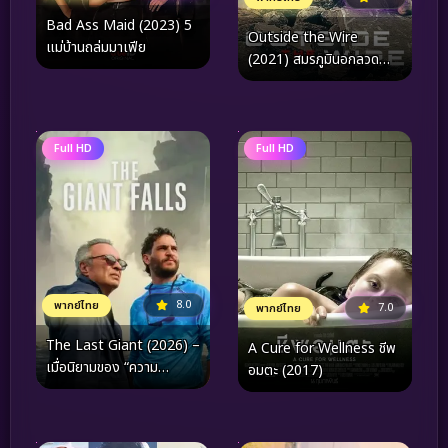
Bad Ass Maid (2023) 5
Outside the Wire
แม่บ้านถล่มมาเฟีย
(2021) สมรภูมินอกลวด
หนาม
Full HD
Full HD
8.0
พากย์ไทย
7.0
พากย์ไทย
The Last Giant (2026) –
A Cure for Wellness ชีพ
เมื่อนิยามของ “ความ
อมตะ (2017)
แข็งแกร่ง” ถูกส่งต่อผ่านคำ
อำลาที่อบอุ่นที่สุด