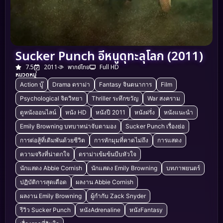
Sucker Punch อีหนูดุทะลุโลก (2011)
7.5
2011
พากย์ไทย
Full HD
หมวดหมู่
Action บู๊
Drama ดราม่า
Fantasy จินตนาการ
Film
Psychological จิตวิทยา
Thriller ระทึกขวัญ
War สงคราม
ดูหนังออนไลน์
หนัง HD
หนังปี 2011
หนังฝรั่ง
หนังแนะนำ
Emily Browning บทบาทน่าจับตามอง
Sucker Punch เรื่องย่อ
การต่อสู้ที่เดิมพันด้วยชีวิต
การหักมุมที่คาดไม่ถึง
การแสดง
ความจริงที่น่าตกใจ
ดราม่าเข้มข้นบีบหัวใจ
นักแสดง Abbie Cornish
นักแสดง Emily Browning
บทภาพยนตร์
ปฏิบัติการสุดเดือด
ผลงาน Abbie Cornish
ผลงาน Emily Browning
ผู้กำกับ Zack Snyder
รีวิว Sucker Punch
หนังAdrenaline
หนังFantasy