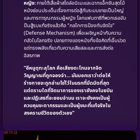
หญิง:
ภายใต้เสื้อผ้าสไตล์อนิเมะและฉากแอ็กชันสุดโม้
หนังซ่อนประเด็นเรื่องการต่อสู้กับระบบชายเป็นใหญ่
และการทารุณกรรมผู้หญิง โลกแฟนตาซีที่พวกเธอจับ
ปืนสู้รบแท้จริงแล้วคือ “กลไกการป้องกันจิตใจ”
(Defense Mechanism) เพื่อเผชิญหน้ากับความ
กลัวในโลกจริง ปลายทางของหนังทิ้งข้อคิดที่เจ็บปวด
แต่ทรงพลังเกี่ยวกับความเสียสละและการส่งต่อ
อิสรภาพ
“อีหนูดุทะลุโลก คือเสียงตะโกนจากจิต
วิญญาณที่ถูกจองจำ… มันบอกเราว่าต่อให้
ร่างกายจะถูกล่ามโซ่ไว้ในนรกที่มืดมิดที่สุด
แต่ตราบใดที่จิตนาการของเรายังคงโบยบิน
และปฏิเสธที่จะยอมจำนน เราจะยังคงเป็นผู้
ควบคุมชะตากรรมและเป็นผู้ชนะที่แท้จริงใน
สงครามชีวิตของตัวเอง”