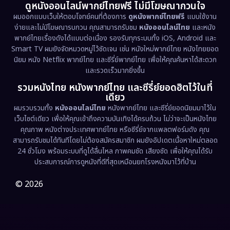
ดูหนังออนไลน์พากย์ไทยฟรี ไม่มีโฆษณากวนใจ
Emotional
(61)
ผมออกแบบเว็บให้ตอบโจทย์คนที่ต้องการ
ดูหนังพากย์ไทยฟรี
แบบใช้งาน
ง่ายและไม่มีโฆษณารบกวน คุณสามารถรับชม
หนังออนไลน์ไทย
และหนัง
พากย์ไทยเรื่องดังได้แบบต่อเนื่อง รองรับทุกระบบทั้ง iOS, Android และ
Epic มหากาพย์
(227)
Smart TV ผมยังจัดหมวดหมู่ไว้ชัดเจน เช่น หนังใหม่พากย์ไทย หนังไทยยอด
นิยม หนัง Netflix พากย์ไทย และซีรี่ย์พากย์ไทย เพื่อให้คุณค้นหาได้สะดวก
Erotic
(36)
และรวดเร็วมากยิ่งขึ้น
รวมหนังไทย หนังพากย์ไทย และซีรี่ย์ยอดฮิตไว้ในที่
Family ครอบครัว
(375)
เดียว
ผมรวบรวมทั้ง
หนังออนไลน์ไทย
หนังพากย์ไทย และซีรี่ย์ยอดนิยมมาไว้ใน
Fantasy จินตนาการ
(338)
เว็บไซต์เดียว เพื่อให้คุณเข้าถึงความบันเทิงได้ครบถ้วน ไม่ว่าจะเป็นหนังไทย
คุณภาพ หนังต่างประเทศพากย์ไทย หรือซีรี่ย์จากแพลตฟอร์มดัง คุณ
Fiction
(9)
สามารถรับชมได้ทันทีโดยไม่ต้องสมัครสมาชิก ผมยังอัปเดตเนื้อหาใหม่ตลอด
24 ชั่วโมง พร้อมระบบที่ดูได้ลื่นไหล ภาพคมชัด เสียงชัด เพื่อให้คุณได้รับ
Film
(57)
ประสบการณ์การดูหนังที่ดีที่สุดเหมือนยกโรงหนังมาไว้ที่บ้าน
Gothic
(3)
© 2026
Grief
(7)
HBO GO
(6)