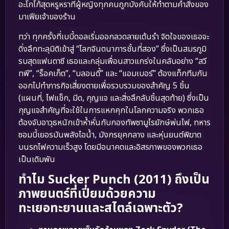
อะโกโก้สุดหรูหราที่ผู้หญิงทุกคนถูกบังคับให้ทำตามคำสั่งของ
มาเฟียเจ้าของร้าน
ทว่า ทุกครั้งที่เบบี้ดอลเริ่มออกลวดลายเต้นรำ จิตใจของเธอจะ
ดิ่งลึกทะลุมิติเข้าสู่ “โลกจินตนาการชั้นที่สอง” ซึ่งเป็นสมรภูมิ
รบสุดแฟนตาซี เธอและกลุ่มเพื่อนสาวแกร่งในคลับอย่าง “สวี
ทพี”, “ร็อคเก็ต”, “บลอนดี้” และ “แอมเบอร์” ต้องแท็กทีมกัน
ออกไปทำภารกิจเสี่ยงตายเพื่อรวบรวมของสำคัญ 5 ชิ้น
(แผนที่, ไฟแช็ก, มีด, กุญแจ และสิ่งลึกลับชิ้นสุดท้าย) ซึ่งเป็น
กุญแจสำคัญที่จะใช้ในการแหกคุกในโลกความจริง พวกเธอ
ต้องจับอาวุธหนักเข้าห้ำหั่นกับกองทัพซามูไรยักษ์พ่นไฟ, ทหาร
ซอมบี้เยอรมันพลังไอน้ำ, มังกรยุคกลาง และหุ่นยนต์พิฆาต
บนรถไฟความเร็วสูง โดยมีอนาคตและอิสรภาพของพวกเธอ
เป็นเดิมพัน
ทำไม Sucker Punch (2011) ถึงเป็น
ภาพยนตร์ที่เปี่ยมด้วยความ
ทะเยอทะยานและสไตล์เฉพาะตัว?