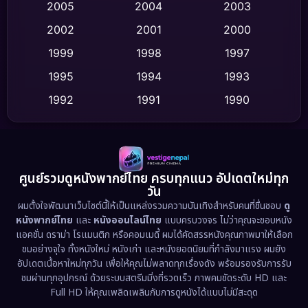
2005
2004
2003
Cult Film
(4)
2002
2001
2000
Culture
(9)
1999
1998
1997
Dance เต้น
1995
1994
1993
(10)
1992
1991
1990
Detective สืบสวน
(62)
1989
1988
1986
Detective สืบสวน
(77)
1985
1983
1982
1981
1978
1974
Disaster
(13)
ศูนย์รวมดูหนังพากย์ไทย ครบทุกแนว อัปเดตใหม่ทุก
วัน
1971
1962
Disney+
(5)
ผมตั้งใจพัฒนาเว็บไซต์นี้ให้เป็นแหล่งรวมความบันเทิงสำหรับคนที่ชื่นชอบ
ดู
หนังพากย์ไทย
และ
หนังออนไลน์ไทย
แบบครบวงจร ไม่ว่าคุณจะชอบหนัง
Documentary สารคดี
(94)
แอคชั่น ดราม่า โรแมนติก หรือคอมเมดี้ ผมได้คัดสรรหนังคุณภาพมาให้เลือก
ชมอย่างจุใจ ทั้งหนังใหม่ หนังเก่า และหนังยอดนิยมที่กำลังมาแรง ผมยัง
อัปเดตเนื้อหาใหม่ทุกวัน เพื่อให้คุณไม่พลาดทุกเรื่องดัง พร้อมรองรับการรับ
Drama ดราม่า
(1,513)
ชมผ่านทุกอุปกรณ์ ด้วยระบบสตรีมมิ่งที่รวดเร็ว ภาพคมชัดระดับ HD และ
Full HD ให้คุณเพลิดเพลินกับการดูหนังได้แบบไม่มีสะดุด
Dystopian
(17)