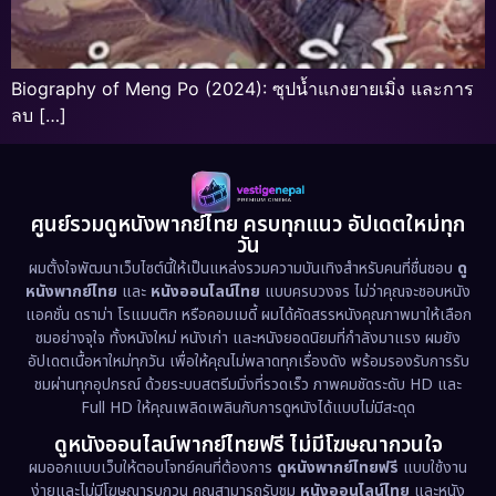
Biography of Meng Po (2024): ซุปน้ำแกงยายเมิ่ง และการ
ลบ […]
ศูนย์รวมดูหนังพากย์ไทย ครบทุกแนว อัปเดตใหม่ทุก
วัน
ผมตั้งใจพัฒนาเว็บไซต์นี้ให้เป็นแหล่งรวมความบันเทิงสำหรับคนที่ชื่นชอบ
ดู
หนังพากย์ไทย
และ
หนังออนไลน์ไทย
แบบครบวงจร ไม่ว่าคุณจะชอบหนัง
แอคชั่น ดราม่า โรแมนติก หรือคอมเมดี้ ผมได้คัดสรรหนังคุณภาพมาให้เลือก
ชมอย่างจุใจ ทั้งหนังใหม่ หนังเก่า และหนังยอดนิยมที่กำลังมาแรง ผมยัง
อัปเดตเนื้อหาใหม่ทุกวัน เพื่อให้คุณไม่พลาดทุกเรื่องดัง พร้อมรองรับการรับ
ชมผ่านทุกอุปกรณ์ ด้วยระบบสตรีมมิ่งที่รวดเร็ว ภาพคมชัดระดับ HD และ
Full HD ให้คุณเพลิดเพลินกับการดูหนังได้แบบไม่มีสะดุด
ดูหนังออนไลน์พากย์ไทยฟรี ไม่มีโฆษณากวนใจ
ผมออกแบบเว็บให้ตอบโจทย์คนที่ต้องการ
ดูหนังพากย์ไทยฟรี
แบบใช้งาน
ง่ายและไม่มีโฆษณารบกวน คุณสามารถรับชม
หนังออนไลน์ไทย
และหนัง