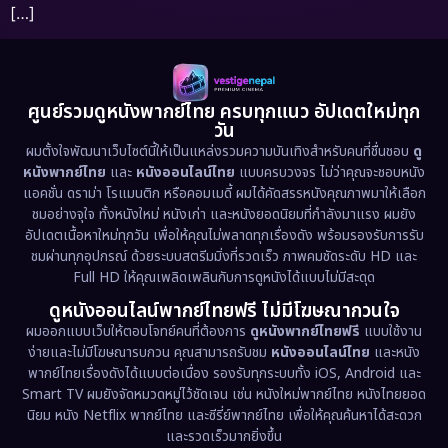
[…]
ศูนย์รวมดูหนังพากย์ไทย ครบทุกแนว อัปเดตใหม่ทุก
วัน
ผมตั้งใจพัฒนาเว็บไซต์นี้ให้เป็นแหล่งรวมความบันเทิงสำหรับคนที่ชื่นชอบ
ดู
หนังพากย์ไทย
และ
หนังออนไลน์ไทย
แบบครบวงจร ไม่ว่าคุณจะชอบหนัง
แอคชั่น ดราม่า โรแมนติก หรือคอมเมดี้ ผมได้คัดสรรหนังคุณภาพมาให้เลือก
ชมอย่างจุใจ ทั้งหนังใหม่ หนังเก่า และหนังยอดนิยมที่กำลังมาแรง ผมยัง
อัปเดตเนื้อหาใหม่ทุกวัน เพื่อให้คุณไม่พลาดทุกเรื่องดัง พร้อมรองรับการรับ
ชมผ่านทุกอุปกรณ์ ด้วยระบบสตรีมมิ่งที่รวดเร็ว ภาพคมชัดระดับ HD และ
Full HD ให้คุณเพลิดเพลินกับการดูหนังได้แบบไม่มีสะดุด
ดูหนังออนไลน์พากย์ไทยฟรี ไม่มีโฆษณากวนใจ
ผมออกแบบเว็บให้ตอบโจทย์คนที่ต้องการ
ดูหนังพากย์ไทยฟรี
แบบใช้งาน
ง่ายและไม่มีโฆษณารบกวน คุณสามารถรับชม
หนังออนไลน์ไทย
และหนัง
พากย์ไทยเรื่องดังได้แบบต่อเนื่อง รองรับทุกระบบทั้ง iOS, Android และ
Smart TV ผมยังจัดหมวดหมู่ไว้ชัดเจน เช่น หนังใหม่พากย์ไทย หนังไทยยอด
นิยม หนัง Netflix พากย์ไทย และซีรี่ย์พากย์ไทย เพื่อให้คุณค้นหาได้สะดวก
และรวดเร็วมากยิ่งขึ้น