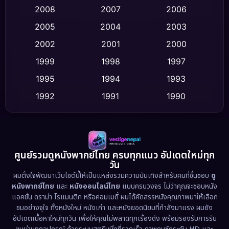
Crime อาชญากรรม
(513)
2008
2007
2006
2005
2004
2003
Cult Film
(4)
2002
2001
2000
Culture
(9)
1999
1998
1997
Dance เต้น
1995
1994
1993
(10)
1992
1991
1990
Detective สืบสวน
(59)
1989
1988
1986
Detective สืบสวน
(73)
1985
1983
1982
1981
1978
1974
Disaster
(13)
ศูนย์รวมดูหนังพากย์ไทย ครบทุกแนว อัปเดตใหม่ทุก
วัน
1971
1962
Disney+
(5)
ผมตั้งใจพัฒนาเว็บไซต์นี้ให้เป็นแหล่งรวมความบันเทิงสำหรับคนที่ชื่นชอบ
ดู
หนังพากย์ไทย
และ
หนังออนไลน์ไทย
แบบครบวงจร ไม่ว่าคุณจะชอบหนัง
Documentary สารคดี
(93)
แอคชั่น ดราม่า โรแมนติก หรือคอมเมดี้ ผมได้คัดสรรหนังคุณภาพมาให้เลือก
ชมอย่างจุใจ ทั้งหนังใหม่ หนังเก่า และหนังยอดนิยมที่กำลังมาแรง ผมยัง
อัปเดตเนื้อหาใหม่ทุกวัน เพื่อให้คุณไม่พลาดทุกเรื่องดัง พร้อมรองรับการรับ
Drama ดราม่า
(1,460)