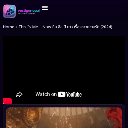
หน้าแรก
รายการหนังใหม่
หนังชนโรงเข้าใหม่
หนังเอเชียมันส์ๆ
หนังยอดนิยมตลอดกาล
หมวดหนังน่าดู
ศูนย์ช่วยเหลือ
Home
»
This Is Me… Now ดิส อิส มี นาว เรื่องราวความรัก (2024)