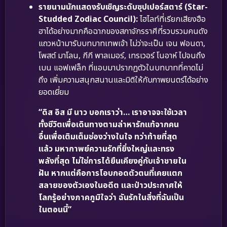
รายนามนักแสดงรับเชิญระดับซุปเปอร์สตาร์ (Star-
Studded Zodiac Council):
ไฮไลท์ที่เรียกเสียงฮือ
ฮาได้อย่างมากคือฉากของสภาจักรราศีที่รวบรวมคนดัง
แถวหน้ามารับบทบาทเทพเจ้า ไม่ว่าจะเป็น เจน ฟอนดา,
โพสต์ มาโลน, กีกี พาลเมอร์, เทรเวอร์ โนอาห์ ไปจนถึง
เบน แอฟเฟล็ก ที่แอบมาปรากฏตัวในบทบาทที่คาดไม่
ถึง เพิ่มความสนุกสนานและมิติให้กับภาพยนตร์ได้อย่าง
ยอดเยี่ยม
“ดิส อิส มี นาว บอกเราว่า… เราอาจจะใช้เวลา
ทั้งชีวิตเพื่อเดินทางตามล่าหารักแท้จากคน
อื่นเพื่อเติมเต็มช่องว่างในใจ ทว่าท้ายที่สุด
แล้ว มหากาพย์ความรักที่ยิ่งใหญ่และทรง
พลังที่สุด ไม่ใช่การได้ยืนเคียงคู่กับเจ้าชายใน
ฝัน หากแต่คือการโอบกอดตัวตนที่เคยแตก
สลายของตัวเองในอดีต และป่าวประกาศให้
โลกรู้อย่างภาคภูมิใจว่า ฉันรักในสิ่งที่ฉันเป็น
ในตอนนี้”