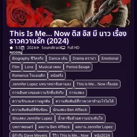
This Is Me… Now ดิส อิส มี นาว เรื่อง
ราวความรัก (2024)
5.5
2024
Soundtrack
Full HD
หมวดหมู่
Biography ชีวิตจริง
Dance เต้น
Drama ดราม่า
Emotional
Film
Love
Musical เพลง
Period ย้อนยุค
Romance โรแมนติก
หนังฝรั่ง
Jennifer Lopez บทบาทน่าจับตามอง
This Is Me... Now เรื่องย่อ
การเดินทางของความรักที่แท้จริง
การแสดง
ความรักและความผูกพัน
ความสัมพันธ์ที่กาลเวลาทำอะไรไม่ได้
ความสัมพันธ์ที่ซับซ้อน
นักแสดง Ben Affleck
นักแสดง Jennifer Lopez
น้ำตาซึมด้วยความประทับใจ
บทภาพยนตร์
ผลงาน Ben Affleck
ผลงาน Jennifer Lopez
ผู้กำกับ Dave Meyers
รีวิว This Is Me... Now
หนัง2024