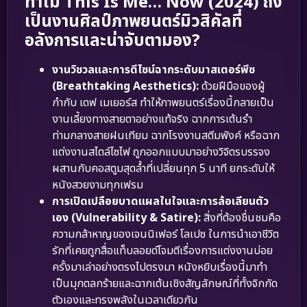
ทำไม This Is Me… Now (2024) ถึง
เป็นงานศิลป์ภาพยนตร์มิวสิคัลที่
อลังการและน่าจับตามอง?
งานวิชวลและการดีไซน์ฉากระดับมาสเตอร์พีซ
(Breathtaking Aesthetics):
ด้วยฝีมือของผู้
กำกับ เดฟ เมเยอร์ส ทำให้ภาพยนตร์เรื่องนี้กลายเป็น
งานเลี้ยงทางสายตาอย่างแท้จริง ฉากการเต้นรำ
ท่ามกลางสายฝนเทียม ฉากโรงงานสตีมพังค์ หรือฉาก
แต่งงานสไตล์ไซไฟ ถูกออกแบบมาอย่างวิจิตรบรรจง
ผสานกับคอสตูมสุดล้ำที่เปลี่ยนทุก 5 นาที ยกระดับให้
หนังสวยงามทุกเฟรม
การเปิดเปลือยบาดแผลในใจและการล้อเลียนตัว
เอง (Vulnerability & Satire):
สิ่งที่ต้องชื่นชมคือ
ความกล้าหาญของเจนนิเฟอร์ โลเปซ ในการนำเอาชีวิต
รักที่เคยถูกสื่อแท็บลอยด์โจมตีเรื่องการแต่งงานบ่อย
ครั้งมาเล่าอย่างตรงไปตรงมา หนังหยิบเรื่องนี้มาทำ
เป็นมุกตลกร้ายและฉากเต้นเชิงสัญลักษณ์ที่ทั้งจิกกัด
ตัวเองและทรงพลังในเวลาเดียวกัน