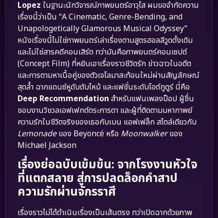
Lopez
ในฐานะนักวิจารณ์ภาพยนตร์อาวุโส ผมขอจำกัดความ
เรื่องนี้ว่าเป็น “A Cinematic, Genre-Bending, and
Unapologetically Glamorous Musical Odyssey”
หนังเรื่องนี้ไม่ใช่ภาพยนตร์เล่าเรื่องตามสูตรฮอลลีวูดดั้งเดิม
และไม่ใช่สารคดีคอนเสิร์ต ทว่ามันคือภาพยนตร์คอนเซปต์
(Concept Film) ที่หยิบเอาเรื่องราวชีวิตรัก ข่าวฉาวในอดีต
และการตามหาเนื้อคู่ของตัวเจโลมาสะท้อนใหม่ผ่านสัญลักษณ์
สุดล้ำ ฉากแดนซ์หูดับตับไหม้ และแฟชั่นระดับโอต์กูตูร์ นี่คือ
Deep Recommendation
สำหรับแฟนเพลงป็อป ผู้ชื่น
ชอบงานวิชวลเอฟเฟกต์ตระการตา และผู้ที่ติดตามมหากาพย์
ความรักในชีวิตจริงของเธอกับเบน แอฟเฟล็ก สไตล์เดียวกับ
Lemonade
ของ Beyoncé หรือ
Moonwalker
ของ
Michael Jackson
เรื่องย่อฉบับเข้มข้น: จากโรงงานหัวใจ
ที่แตกสลาย สู่การปลดล็อกคำสาป
ความรักผ่านจักรราศี
เรื่องราวไม่ได้ดำเนินเรื่องเป็นเส้นตรง ทว่าเปิดฉากด้วยภาพ