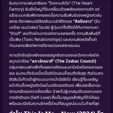
จินตนาการแฟนตาซีของ “โรงงานหัวใจ” (The Heart
Factory) อันยิ่งใหญ่ที่ขับเคลื่อนด้วยพลังแห่งความรัก แต่
แล้วระบบกลับพังทลายลงเมื่อความสัมพันธ์ของหญิงสาวล่ม
สลาย ตัวภาพยนตร์ตัดสลับมาเล่าชีวิตของ
“ศิลปินสาว”
(รับ
บทโดย เจนนิเฟอร์ โลเปซ) ผู้ทุ่มเททั้งชีวิตให้กับการตามหา
“รักแท้” เธอก้าวผ่านการแต่งงานหลายครั้ง ความสัมพันธ์ที่
เป็นพิษ (Toxic Relationships) และความผิดหวังซ้ำเล่า
ท่ามกลางเสียงวิพากษ์วิจารณ์ของสาธารณชน
ความรักอันยุ่งเหยิงของเธอถูกจับตามองและวิเคราะห์อย่าง
สนุกปากโดย
“สภาจักรราศี” (The Zodiac Council)
กลุ่มเทพบนฟากฟ้าที่คอยถกเถียงและเอาใจช่วยโชคชะตาของ
เธอ จนกระทั่งวันหนึ่งเมื่อหัวใจบอบช้ำจนถึงขีดสุด ศิลปินสาว
ตัดสินใจก้าวเข้าสู่กระบวนการบำบัดจิตใจ เรียนรู้ที่จะเผชิญ
หน้ากับเด็กหญิงตัวน้อยในอดีตของตัวเอง เพื่อปลดล็อกปม
ความกลัวและความโดดเดี่ยว นำพาไปสู่บทสรุปอันงดงามของ
การรักตัวเอง (Self-Love) ซึ่งเป็นกุญแจสำคัญที่ทำให้เธอ
พร้อมจะเปิดรับความรักครั้งใหม่ที่สมบูรณ์แบบในท้ายที่สุด