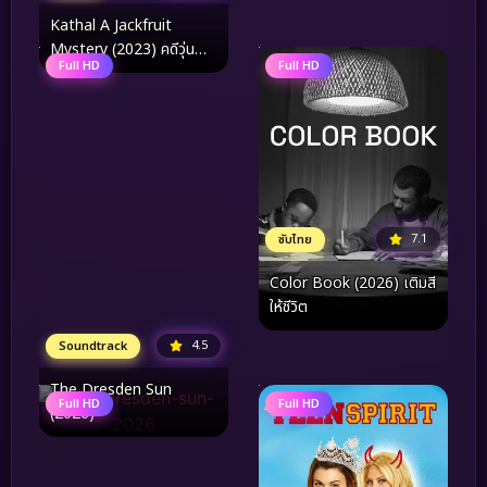
Kathal A Jackfruit
Mystery (2023) คดีวุ่น
Full HD
Full HD
ขนุนอลเวง
7.1
ซับไทย
Color Book (2026) เติมสี
ให้ชีวิต
4.5
Soundtrack
The Dresden Sun
Full HD
Full HD
(2026)