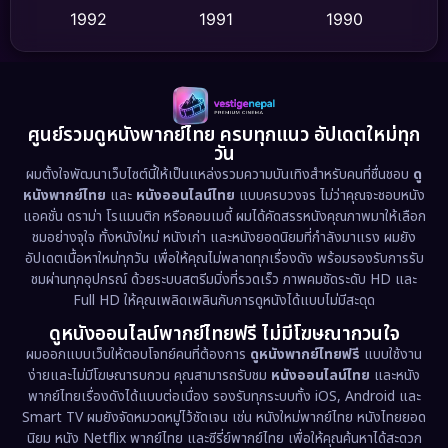
1992
1991
1990
Detective สืบสวน
(59)
1989
1988
1986
Detective สืบสวน
(73)
1985
1983
1982
1981
1978
1974
Disaster
(13)
ศูนย์รวมดูหนังพากย์ไทย ครบทุกแนว อัปเดตใหม่ทุก
วัน
1971
1962
Disney+
(5)
ผมตั้งใจพัฒนาเว็บไซต์นี้ให้เป็นแหล่งรวมความบันเทิงสำหรับคนที่ชื่นชอบ
ดู
หนังพากย์ไทย
และ
หนังออนไลน์ไทย
แบบครบวงจร ไม่ว่าคุณจะชอบหนัง
Documentary สารคดี
(93)
แอคชั่น ดราม่า โรแมนติก หรือคอมเมดี้ ผมได้คัดสรรหนังคุณภาพมาให้เลือก
ชมอย่างจุใจ ทั้งหนังใหม่ หนังเก่า และหนังยอดนิยมที่กำลังมาแรง ผมยัง
อัปเดตเนื้อหาใหม่ทุกวัน เพื่อให้คุณไม่พลาดทุกเรื่องดัง พร้อมรองรับการรับ
Drama ดราม่า
(1,460)
ชมผ่านทุกอุปกรณ์ ด้วยระบบสตรีมมิ่งที่รวดเร็ว ภาพคมชัดระดับ HD และ
Full HD ให้คุณเพลิดเพลินกับการดูหนังได้แบบไม่มีสะดุด
Dystopian
(17)
ดูหนังออนไลน์พากย์ไทยฟรี ไม่มีโฆษณากวนใจ
Emotional
(61)
ผมออกแบบเว็บให้ตอบโจทย์คนที่ต้องการ
ดูหนังพากย์ไทยฟรี
แบบใช้งาน
ง่ายและไม่มีโฆษณารบกวน คุณสามารถรับชม
หนังออนไลน์ไทย
และหนัง
พากย์ไทยเรื่องดังได้แบบต่อเนื่อง รองรับทุกระบบทั้ง iOS, Android และ
Epic มหากาพย์
(218)
Smart TV ผมยังจัดหมวดหมู่ไว้ชัดเจน เช่น หนังใหม่พากย์ไทย หนังไทยยอด
นิยม หนัง Netflix พากย์ไทย และซีรี่ย์พากย์ไทย เพื่อให้คุณค้นหาได้สะดวก
Erotic
(36)