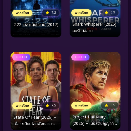
6.9
พากย์ไทย
7.2
พากย์ไทย
Shark Whisperer (2025)
2:22 เวลาเฉียดตาย (2017)
คนรักษ์ฉลาม
Full HD
Full HD
8.5
7.5
พากย์ไทย
พากย์ไทย
Project Hail Mary
State Of Fear (2026) –
(2026) – เมื่อสติปัญญาคือ
เมื่อระเบียบโลกพังทลาย
อาวุธสุดท้าย และอวกาศคือ
และความกลัวกลายเป็น