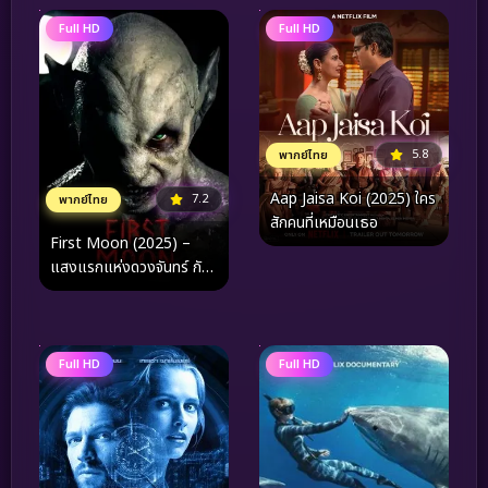
Full HD
Full HD
5.8
พากย์ไทย
Aap Jaisa Koi (2025) ใคร
7.2
พากย์ไทย
สักคนที่เหมือนเธอ
First Moon (2025) –
แสงแรกแห่งดวงจันทร์ กับ
การเดินทางย้อนคืนสู่ห้วง
คำนึงและจุดเริ่มต้นของหัวใจ
Full HD
Full HD