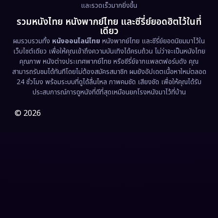
และรวดเร็วมากยิ่งขึ้น
รวมหนังไทย หนังพากย์ไทย และซีรี่ย์ยอดฮิตไว้ในที่
Family ครอบครัว
(363)
เดียว
ผมรวบรวมทั้ง
หนังออนไลน์ไทย
หนังพากย์ไทย และซีรี่ย์ยอดนิยมมาไว้ใน
Fantasy จินตนาการ
(326)
เว็บไซต์เดียว เพื่อให้คุณเข้าถึงความบันเทิงได้ครบถ้วน ไม่ว่าจะเป็นหนังไทย
คุณภาพ หนังต่างประเทศพากย์ไทย หรือซีรี่ย์จากแพลตฟอร์มดัง คุณ
Fiction
(9)
สามารถรับชมได้ทันทีโดยไม่ต้องสมัครสมาชิก ผมยังอัปเดตเนื้อหาใหม่ตลอด
24 ชั่วโมง พร้อมระบบที่ดูได้ลื่นไหล ภาพคมชัด เสียงชัด เพื่อให้คุณได้รับ
Film
(57)
ประสบการณ์การดูหนังที่ดีที่สุดเหมือนยกโรงหนังมาไว้ที่บ้าน
Gothic
(3)
© 2026
Grief
(7)
HBO GO
(6)
HBO Max
(3)
Healing
(15)