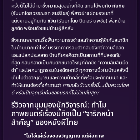
ครั้งนี้ไม่ได้นำมาซึ่งความสุขอย่างที่คิด แทนได้พบกับ
ทับทิม
(รับบทโดย วรรณรท สนธิไชย) พี่สาวฝาแฝดของเขาที่
แต่งงานอยู่กินกับ
ชีวิน
(รับบทโดย ปีเตอร์ นพชัย) พ่อหม้าย
ลูกติด พร้อมด้วยแม่บ้านผู้ลึกลับ
ยิ่งแทนพยายามรื้อฟื้นความทรงจำและทำความรู้จักกับสมาชิก
ในบ้านมากเท่าไหร่ บรรยากาศรอบตัวกลับยิ่งทวีความอึดอัด
และแปลกประหลาด บ้านที่เคยคิดว่าเป็นสถานที่ที่ปลอดภัย
ที่สุด กลับกลายเป็นกับดักขนาดใหญ่ที่กักขัง “ความลับอันมืด
ดำ” และโศกนาฏกรรมในอดีตเอาไว้ ทุกตารางนิ้วในบ้านหลังนี้
เต็มไปด้วยวิญญาณและความบ้าคลั่งที่พร้อมจะกัดกินเขา และ
ทำให้แทนต้องตั้งคำถามว่า
การกลับบ้านครั้งนี้…เป็นความโชค
ดี หรือเป็นจุดเริ่มต้นของนรกที่ไม่มีวันสิ้นสุด?
รีวิวจากมุมมองนักวิจารณ์: ทำไม
ภาพยนตร์เรื่องนี้ถึงเป็น “จารึกหน้า
สำคัญ” ของหนังผีไทย
“ไม่ใช่แค่เรื่องของวิญญาณ แต่คือภาพ