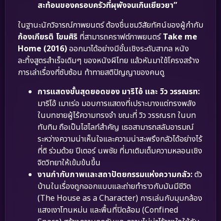
สะท้อนของครอบครัวที่ผุพังจนเกินเยียวยา”
ในฐานะนักวิจารณ์ภาพยนตร์ ต้องชื่นชมวิสัยทัศน์ของผู้กำกับ
ก้องเกียรติ โขมศิริ
ที่สามารถคราฟต์ภาพยนตร์
Take me
Home (2016)
ออกมาได้อย่างมีชั้นเชิงระดับสากล หนัง
ละทิ้งสูตรสำเร็จเดิมๆ ของหนังผีไทย แล้วหันมาใช้โครงสร้าง
การเล่าเรื่องที่ซับซ้อน ท้าทายสติปัญญาของคนดู
การแสดงขั้นสุดยอดของ มาริโอ้ และ วิว วรรณรท:
มาริโอ้ เมาเร่อ มอบการแสดงที่เปราะบางแต่ทรงพลัง
ในบทชายผู้ไร้ความทรงจำ ขณะที่ วิว วรรณรท ในบท
ทับทิม ถือเป็นไฮไลท์สำคัญ เธอสามารถสลับอารมณ์
ระหว่างความน่าเห็นใจและความน่าสะพรึงกลัวได้อย่างไร้
ที่ติ ร่วมด้วย ปีเตอร์ นพชัย ที่มาเติมเต็มความหลอนเชิง
จิตวิทยาให้เข้มข้นขึ้น
งานกำกับภาพและสถาปัตยกรรมแห่งความกลัว:
ตัว
บ้านในเรื่องถูกออกแบบและถ่ายทำราวกับมันมีชีวิต
(The House as a Character) การเล่นกับมุมกล้อง
แสงเงาโทนหม่น และพื้นที่ปิดล้อม (Confined