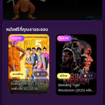
หนังฟรีที่คุณอาจจะชอบ
Full HD
Full HD
6.0
พากย์ไทย
5.2
ซับไทย
Luang Pee Jazz 5G หล
Bleeding Tiger
วงพี่เเจ๊ส 5G (2018)
Resolution (2025) หลั่ง
เลือดพยัคฆ์ ปัจฉิมบทชำระ
แค้น