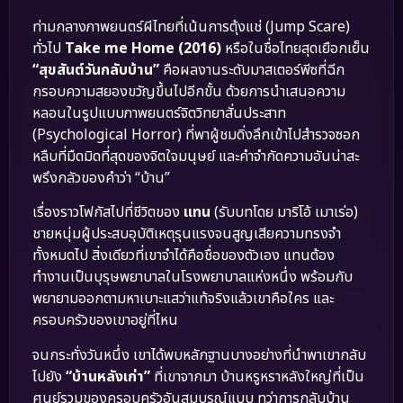
ท่ามกลางภาพยนตร์ผีไทยที่เน้นการตุ้งแช่ (Jump Scare)
ทั่วไป
Take me Home (2016)
หรือในชื่อไทยสุดเยือกเย็น
“สุขสันต์วันกลับบ้าน”
คือผลงานระดับมาสเตอร์พีซที่ฉีก
กรอบความสยองขวัญขึ้นไปอีกขั้น ด้วยการนำเสนอความ
หลอนในรูปแบบภาพยนตร์จิตวิทยาสั่นประสาท
(Psychological Horror) ที่พาผู้ชมดิ่งลึกเข้าไปสำรวจซอก
หลืบที่มืดมิดที่สุดของจิตใจมนุษย์ และคำจำกัดความอันน่าสะ
พรึงกลัวของคำว่า “บ้าน”
เรื่องราวโฟกัสไปที่ชีวิตของ
แทน
(รับบทโดย มาริโอ้ เมาเร่อ)
ชายหนุ่มผู้ประสบอุบัติเหตุรุนแรงจนสูญเสียความทรงจำ
ทั้งหมดไป สิ่งเดียวที่เขาจำได้คือชื่อของตัวเอง แทนต้อง
ทำงานเป็นบุรุษพยาบาลในโรงพยาบาลแห่งหนึ่ง พร้อมกับ
พยายามออกตามหาเบาะแสว่าแท้จริงแล้วเขาคือใคร และ
ครอบครัวของเขาอยู่ที่ไหน
จนกระทั่งวันหนึ่ง เขาได้พบหลักฐานบางอย่างที่นำพาเขากลับ
ไปยัง
“บ้านหลังเก่า”
ที่เขาจากมา บ้านหรูหราหลังใหญ่ที่เป็น
ศูนย์รวมของครอบครัวอันสมบูรณ์แบบ ทว่าการกลับบ้าน