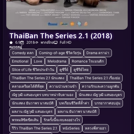
ThaiBan The Series 2.1 (2018)
6.9
2018
พากย์ไทย
Full HD
หมวดหมู่
Comedy ตลก
Coming-of-age ชีวิตวัยรุ่น
Drama ดราม่า
Emotional
Love
Melodrama
Romance โรแมนติก
Slice of Life ชีวิตประจำวัน
ดูซีรี่ย์
ดูซีรีย์ไทย
ThaiBan The Series 2.1 นักแสดง
ThaiBan The Series 2.1 เรื่องย่อ
คลายเครียดได้ดีที่สุด
ความป่วนชวนขำ
ความรักและความผูกพัน
ณัฐวุฒิ แสนยะบุตร บทบาทน่าจับตามอง
นักแสดง ณัฐวุฒิ แสนยะบุตร
นักแสดง ธันวาพร นาสมบัติ
บทเรียนชีวิตที่ล้ำค่า
บรรยากาศอบอุ่น
ผลงาน ณัฐวุฒิ แสนยะบุตร
ผลงาน ธันวาพร นาสมบัติ
พรหมลิขิตขีดเส้น
รักครั้งนี้จะจบลงอย่างไร
รีวิว ThaiBan The Series 2.1
หนังSeries
หลวงพี่สายฮา