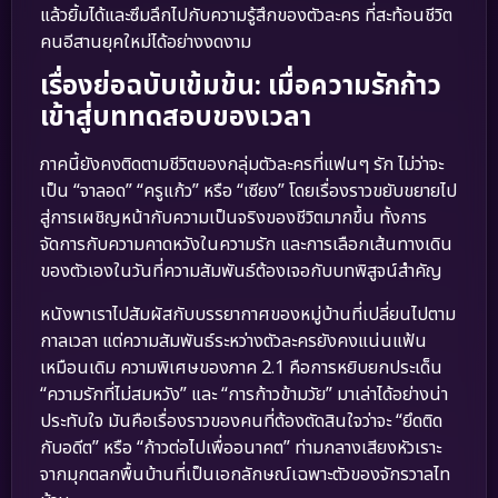
แล้วยิ้มได้และซึมลึกไปกับความรู้สึกของตัวละคร ที่สะท้อนชีวิต
คนอีสานยุคใหม่ได้อย่างงดงาม
เรื่องย่อฉบับเข้มข้น: เมื่อความรักก้าว
เข้าสู่บททดสอบของเวลา
ภาคนี้ยังคงติดตามชีวิตของกลุ่มตัวละครที่แฟนๆ รัก ไม่ว่าจะ
เป็น “จาลอด” “ครูแก้ว” หรือ “เซียง” โดยเรื่องราวขยับขยายไป
สู่การเผชิญหน้ากับความเป็นจริงของชีวิตมากขึ้น ทั้งการ
จัดการกับความคาดหวังในความรัก และการเลือกเส้นทางเดิน
ของตัวเองในวันที่ความสัมพันธ์ต้องเจอกับบทพิสูจน์สำคัญ
หนังพาเราไปสัมผัสกับบรรยากาศของหมู่บ้านที่เปลี่ยนไปตาม
กาลเวลา แต่ความสัมพันธ์ระหว่างตัวละครยังคงแน่นแฟ้น
เหมือนเดิม ความพิเศษของภาค 2.1 คือการหยิบยกประเด็น
“ความรักที่ไม่สมหวัง” และ “การก้าวข้ามวัย” มาเล่าได้อย่างน่า
ประทับใจ มันคือเรื่องราวของคนที่ต้องตัดสินใจว่าจะ “ยึดติด
กับอดีต” หรือ “ก้าวต่อไปเพื่ออนาคต” ท่ามกลางเสียงหัวเราะ
จากมุกตลกพื้นบ้านที่เป็นเอกลักษณ์เฉพาะตัวของจักรวาลไท