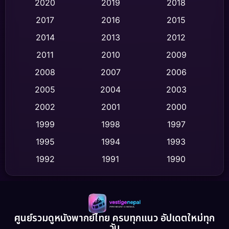
Classic หนังคลาสสิก
(47)
2020
2019
2018
2017
2016
2015
Comedy ตลก
(455)
2014
2013
2012
Coming-of-age ชีวิตวัยรุ่น
(63)
2011
2010
2009
Crime อาชญากรรม
(535)
2008
2007
2006
2005
2004
2003
Cult Film
(4)
2002
2001
2000
Culture
(9)
1999
1998
1997
Dance เต้น
1995
1994
1993
(10)
1992
1991
1990
Detective สืบสวน
(77)
1989
1988
1986
Detective สืบสวน
(62)
1985
1983
1982
1981
1978
1974
Disaster
(13)
ศูนย์รวมดูหนังพากย์ไทย ครบทุกแนว อัปเดตใหม่ทุก
วัน
1971
1962