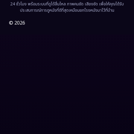
24 ชั่วโมง พร้อมระบบที่ดูได้ลื่นไหล ภาพคมชัด เสียงชัด เพื่อให้คุณได้รับ
Film
(57)
ประสบการณ์การดูหนังที่ดีที่สุดเหมือนยกโรงหนังมาไว้ที่บ้าน
Gothic
(3)
© 2026
Grief
(7)
HBO GO
(6)
HBO Max
(3)
Healing
(15)
Heist
(27)
Historical
(7)
History ประวัติศาสตร์
(54)
Holiday
(3)