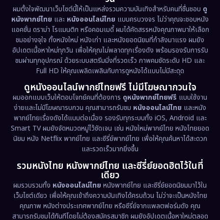
Disney+
(5)
ผมตั้งใจพัฒนาเว็บไซต์นี้ให้เป็นแหล่งรวมความบันเทิงสำหรับคนที่ชื่นชอบ
ดู
หนังพากย์ไทย
และ
หนังออนไลน์ไทย
แบบครบวงจร ไม่ว่าคุณจะชอบหนัง
Documentary สารคดี
(95)
แอคชั่น ดราม่า โรแมนติก หรือคอมเมดี้ ผมได้คัดสรรหนังคุณภาพมาให้เลือก
ชมอย่างจุใจ ทั้งหนังใหม่ หนังเก่า และหนังยอดนิยมที่กำลังมาแรง ผมยัง
อัปเดตเนื้อหาใหม่ทุกวัน เพื่อให้คุณไม่พลาดทุกเรื่องดัง พร้อมรองรับการรับ
Drama ดราม่า
(1,518)
ชมผ่านทุกอุปกรณ์ ด้วยระบบสตรีมมิ่งที่รวดเร็ว ภาพคมชัดระดับ HD และ
Full HD ให้คุณเพลิดเพลินกับการดูหนังได้แบบไม่มีสะดุด
Dystopian
(17)
ดูหนังออนไลน์พากย์ไทยฟรี ไม่มีโฆษณากวนใจ
Emotional
(61)
ผมออกแบบเว็บให้ตอบโจทย์คนที่ต้องการ
ดูหนังพากย์ไทยฟรี
แบบใช้งาน
ง่ายและไม่มีโฆษณารบกวน คุณสามารถรับชม
หนังออนไลน์ไทย
และหนัง
พากย์ไทยเรื่องดังได้แบบต่อเนื่อง รองรับทุกระบบทั้ง iOS, Android และ
Epic มหากาพย์
(228)
Smart TV ผมยังจัดหมวดหมู่ไว้ชัดเจน เช่น หนังใหม่พากย์ไทย หนังไทยยอด
นิยม หนัง Netflix พากย์ไทย และซีรี่ย์พากย์ไทย เพื่อให้คุณค้นหาได้สะดวก
Erotic
(38)
และรวดเร็วมากยิ่งขึ้น
รวมหนังไทย หนังพากย์ไทย และซีรี่ย์ยอดฮิตไว้ในที่
Family ครอบครัว
(375)
เดียว
ผมรวบรวมทั้ง
หนังออนไลน์ไทย
หนังพากย์ไทย และซีรี่ย์ยอดนิยมมาไว้ใน
Fantasy จินตนาการ
(338)
เว็บไซต์เดียว เพื่อให้คุณเข้าถึงความบันเทิงได้ครบถ้วน ไม่ว่าจะเป็นหนังไทย
คุณภาพ หนังต่างประเทศพากย์ไทย หรือซีรี่ย์จากแพลตฟอร์มดัง คุณ
Fiction
(9)
สามารถรับชมได้ทันทีโดยไม่ต้องสมัครสมาชิก ผมยังอัปเดตเนื้อหาใหม่ตลอด