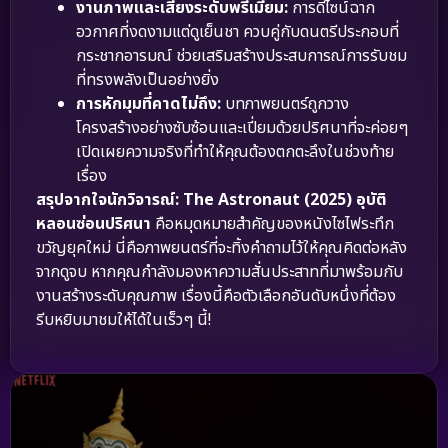
งานภาพและเสียงระดับพรีเมียม:
การดีไซน์ฉาก
อวกาศที่งดงามแต่ดูเย็นชา ควบคู่กับดนตรีประกอบที่
กระชากอารมณ์ ช่วยเสริมสร้างประสบการณ์การรับชม
ที่ทรงพลังเป็นอย่างยิ่ง
การหักมุมที่คาดไม่ถึง:
บทภาพยนตร์ถูกวาง
โครงสร้างอย่างซับซ้อนและเปี่ยมด้วยปริศนาที่จะค่อยๆ
เปิดเผยความจริงที่ทำให้คุณต้องตกตะลึงในช่วงท้าย
เรื่อง
สรุปจากใจนักวิจารณ์:
The Astronaut (2025) อุบัติ
หลอนซ่อนปริศนา
คือหมุดหมายสำคัญของหนังไซไฟระทึก
ขวัญยุคใหม่ นี่คือภาพยนตร์ที่จะทิ้งคำถามไว้ให้คุณคิดต่อหลัง
จากดูจบ หากคุณกำลังมองหาความสั่นประสาทที่มาพร้อมกับ
งานสร้างระดับคุณภาพ เรื่องนี้คือตัวเลือกอันดับหนึ่งที่ต้อง
รีบหยิบมาชมให้ได้ในเร็วๆ นี้!