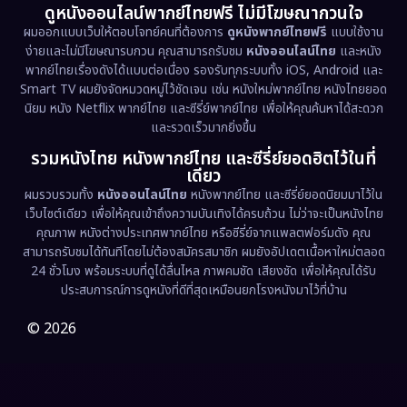
ดูหนังออนไลน์พากย์ไทยฟรี ไม่มีโฆษณากวนใจ
Emotional
(61)
ผมออกแบบเว็บให้ตอบโจทย์คนที่ต้องการ
ดูหนังพากย์ไทยฟรี
แบบใช้งาน
ง่ายและไม่มีโฆษณารบกวน คุณสามารถรับชม
หนังออนไลน์ไทย
และหนัง
พากย์ไทยเรื่องดังได้แบบต่อเนื่อง รองรับทุกระบบทั้ง iOS, Android และ
Epic มหากาพย์
(218)
Smart TV ผมยังจัดหมวดหมู่ไว้ชัดเจน เช่น หนังใหม่พากย์ไทย หนังไทยยอด
นิยม หนัง Netflix พากย์ไทย และซีรี่ย์พากย์ไทย เพื่อให้คุณค้นหาได้สะดวก
Erotic
(36)
และรวดเร็วมากยิ่งขึ้น
รวมหนังไทย หนังพากย์ไทย และซีรี่ย์ยอดฮิตไว้ในที่
Family ครอบครัว
(363)
เดียว
ผมรวบรวมทั้ง
หนังออนไลน์ไทย
หนังพากย์ไทย และซีรี่ย์ยอดนิยมมาไว้ใน
Fantasy จินตนาการ
(326)
เว็บไซต์เดียว เพื่อให้คุณเข้าถึงความบันเทิงได้ครบถ้วน ไม่ว่าจะเป็นหนังไทย
คุณภาพ หนังต่างประเทศพากย์ไทย หรือซีรี่ย์จากแพลตฟอร์มดัง คุณ
Fiction
(9)
สามารถรับชมได้ทันทีโดยไม่ต้องสมัครสมาชิก ผมยังอัปเดตเนื้อหาใหม่ตลอด
24 ชั่วโมง พร้อมระบบที่ดูได้ลื่นไหล ภาพคมชัด เสียงชัด เพื่อให้คุณได้รับ
Film
(57)
ประสบการณ์การดูหนังที่ดีที่สุดเหมือนยกโรงหนังมาไว้ที่บ้าน
Gothic
(3)
© 2026
Grief
(7)