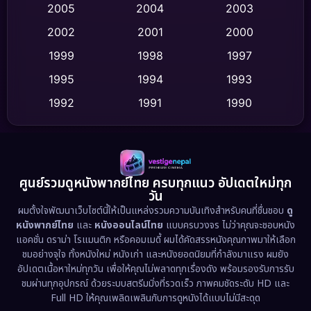
2005
2004
2003
Cult Film
(4)
2002
2001
2000
Culture
(9)
1999
1998
1997
Dance เต้น
1995
1994
1993
(10)
1992
1991
1990
Detective สืบสวน
(59)
1989
1988
1986
Detective สืบสวน
(73)
1985
1983
1982
1981
1978
1974
Disaster
(13)
ศูนย์รวมดูหนังพากย์ไทย ครบทุกแนว อัปเดตใหม่ทุก
วัน
1971
1962
Disney+
(5)
ผมตั้งใจพัฒนาเว็บไซต์นี้ให้เป็นแหล่งรวมความบันเทิงสำหรับคนที่ชื่นชอบ
ดู
หนังพากย์ไทย
และ
หนังออนไลน์ไทย
แบบครบวงจร ไม่ว่าคุณจะชอบหนัง
Documentary สารคดี
(93)
แอคชั่น ดราม่า โรแมนติก หรือคอมเมดี้ ผมได้คัดสรรหนังคุณภาพมาให้เลือก
ชมอย่างจุใจ ทั้งหนังใหม่ หนังเก่า และหนังยอดนิยมที่กำลังมาแรง ผมยัง
อัปเดตเนื้อหาใหม่ทุกวัน เพื่อให้คุณไม่พลาดทุกเรื่องดัง พร้อมรองรับการรับ
Drama ดราม่า
(1,460)
ชมผ่านทุกอุปกรณ์ ด้วยระบบสตรีมมิ่งที่รวดเร็ว ภาพคมชัดระดับ HD และ
Full HD ให้คุณเพลิดเพลินกับการดูหนังได้แบบไม่มีสะดุด
Dystopian
(17)