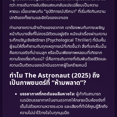
ทว่า การเดินทางอันเงียบสงบกลับแปรเปลี่ยนเป็นความ
หายนะ เมื่อเขาพบกับ “อุบัติการณ์ปริศนา” ที่เริ่มกัดกินความ
ปกติของทั้งยานและจิตใจของเขาเอง
ท่ามกลางความอ้างว้างของอวกาศ เขาต้องพบกับการเผชิญ
หน้ากับบางสิ่งที่ไม่ควรมีตัวตนอยู่จริง หนังเล่าเรื่องผ่านความ
ระทึกขวัญเชิงจิตวิทยา (Psychological Thriller) ที่บีบคั้น
ผู้ชมให้ตั้งคำถามกับทุกเหตุการณ์ที่เกิดขึ้นว่า สิ่งที่เขาเห็นนั้น
คือความจริงที่น่าขนลุก หรือเป็นเพียงภาพหลอนที่เกิดจาก
ความโดดเดี่ยวกันแน่? นี่คือการเดินทางที่เดิมพันด้วยชีวิตและ
ความเป็นตัวตนของนักบินอวกาศผู้โชคร้ายคนนี้
ทำไม The Astronaut (2025) ถึง
เป็นภาพยนตร์ที่ “ห้ามพลาด”?
บรรยากาศที่กดดันจนลืมหายใจ:
ผู้กำกับสามารถ
เนรมิตบรรยากาศในยานอวกาศให้กลายเป็นห้องขังที่
เต็มไปด้วยความหวาดระแวง และเสียงที่ทำให้คุณรู้สึกถึง
ความไม่น่าไว้วางใจในทุกมุมมืด