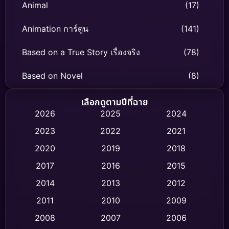
Animal
(17)
Animation การ์ตูน
(141)
Based on a True Story เรื่องจริง
(78)
Based on Novel
(8)
Biography ชีวิตจริง
(74)
เลือกดูตามปีที่ฉาย
2026
2025
2024
Black Comedy
(306)
2023
2022
2021
Classic หนังคลาสสิก
(47)
2020
2019
2018
2017
2016
2015
Comedy ตลก
(436)
2014
2013
2012
Coming-of-age ชีวิตวัยรุ่น
(62)
2011
2010
2009
Crime อาชญากรรม
(513)
2008
2007
2006