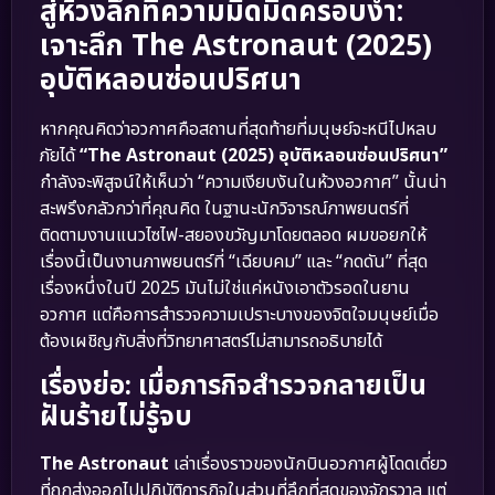
สู่ห้วงลึกที่ความมืดมิดครอบงำ:
เจาะลึก The Astronaut (2025)
อุบัติหลอนซ่อนปริศนา
หากคุณคิดว่าอวกาศคือสถานที่สุดท้ายที่มนุษย์จะหนีไปหลบ
ภัยได้
“The Astronaut (2025) อุบัติหลอนซ่อนปริศนา”
กำลังจะพิสูจน์ให้เห็นว่า “ความเงียบงันในห้วงอวกาศ” นั้นน่า
สะพรึงกลัวกว่าที่คุณคิด ในฐานะนักวิจารณ์ภาพยนตร์ที่
ติดตามงานแนวไซไฟ-สยองขวัญมาโดยตลอด ผมขอยกให้
เรื่องนี้เป็นงานภาพยนตร์ที่ “เฉียบคม” และ “กดดัน” ที่สุด
เรื่องหนึ่งในปี 2025 มันไม่ใช่แค่หนังเอาตัวรอดในยาน
อวกาศ แต่คือการสำรวจความเปราะบางของจิตใจมนุษย์เมื่อ
ต้องเผชิญกับสิ่งที่วิทยาศาสตร์ไม่สามารถอธิบายได้
เรื่องย่อ: เมื่อภารกิจสำรวจกลายเป็น
ฝันร้ายไม่รู้จบ
The Astronaut
เล่าเรื่องราวของนักบินอวกาศผู้โดดเดี่ยว
ที่ถูกส่งออกไปปฏิบัติภารกิจในส่วนที่ลึกที่สุดของจักรวาล แต่