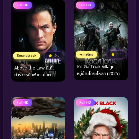
Full HD
Full HD
5.1
พากย์ไทย
6.5
Soundtrack
Ko Ga Loak Village
Above the Law นิโก้
หมู่บ้านโคกะโหลก (2025)
ตำรวจหมื่นฟาเรนไฮต์
(1988)
Full HD
Full HD