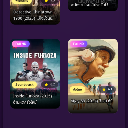
9.5
พากย์ไทย
พนักงานใหม่ (โปรดรับไว้
พิจารณา) (2025)
Detective Chinatown
1900 (2025) แก๊งม่วนป่วน
อเมริกา
Full HD
Full HD
6.2
Soundtrack
6.1
ซับไทย
Inside Furioza (2025)
Vijay 69 (2024) วีเจย์ 69
อำมหิตครั้งใหม่