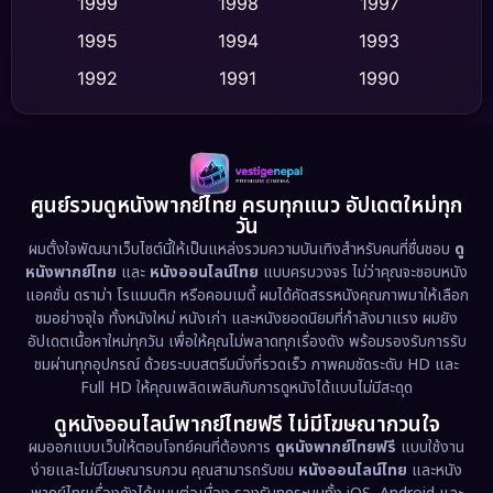
1999
1998
1997
Dance เต้น
1995
1994
1993
(10)
1992
1991
1990
Detective สืบสวน
(59)
1989
1988
1986
Detective สืบสวน
(73)
1985
1983
1982
1981
1978
1974
Disaster
(13)
ศูนย์รวมดูหนังพากย์ไทย ครบทุกแนว อัปเดตใหม่ทุก
วัน
1971
1962
Disney+
(5)
ผมตั้งใจพัฒนาเว็บไซต์นี้ให้เป็นแหล่งรวมความบันเทิงสำหรับคนที่ชื่นชอบ
ดู
หนังพากย์ไทย
และ
หนังออนไลน์ไทย
แบบครบวงจร ไม่ว่าคุณจะชอบหนัง
Documentary สารคดี
(93)
แอคชั่น ดราม่า โรแมนติก หรือคอมเมดี้ ผมได้คัดสรรหนังคุณภาพมาให้เลือก
ชมอย่างจุใจ ทั้งหนังใหม่ หนังเก่า และหนังยอดนิยมที่กำลังมาแรง ผมยัง
อัปเดตเนื้อหาใหม่ทุกวัน เพื่อให้คุณไม่พลาดทุกเรื่องดัง พร้อมรองรับการรับ
Drama ดราม่า
(1,460)
ชมผ่านทุกอุปกรณ์ ด้วยระบบสตรีมมิ่งที่รวดเร็ว ภาพคมชัดระดับ HD และ
Full HD ให้คุณเพลิดเพลินกับการดูหนังได้แบบไม่มีสะดุด
Dystopian
(17)
ดูหนังออนไลน์พากย์ไทยฟรี ไม่มีโฆษณากวนใจ
Emotional
(61)
ผมออกแบบเว็บให้ตอบโจทย์คนที่ต้องการ
ดูหนังพากย์ไทยฟรี
แบบใช้งาน
ง่ายและไม่มีโฆษณารบกวน คุณสามารถรับชม
หนังออนไลน์ไทย
และหนัง