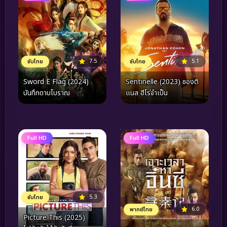
7.5
5.1
ซับไทย
ซับไทย
Sword E Flag (2024)
Sentinelle (2023) ซองติ
บันทึกดาบโบราณ
แนล ฮีโร่จำเป็น
Full HD
Full HD
5.3
ซับไทย
6.0
พากย์ไทย
Picture This (2025)