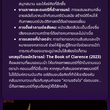
สนุกสนาน และให้แง่คิดที่ลึกซึ้ง
งานภาพและดนตรีที่เร้าอารมณ์:
การผสมผสานกลิ่น
อายสมัยโบราณเข้ากับดนตรีร่วมสมัย สร้างมิติใหม่ให้
กับภาพยนตร์ประวัติศาสตร์ได้อย่างยอดเยี่ยม
การตั้งคำถามต่อสังคม:
หนังเสียดสีประเด็นเรื่องชื่อ
เสียงและความศรัทธาได้อย่างคมคายและไม่น่าเบื่อ
การแสดงที่น่าจดจำ:
การถ่ายทอดความสับสนและเป้า
หมายของคลาเรนซ์ ช่วยให้ผู้ชมรู้สึกเอาใจช่วยเขาแม้ว่า
การกระทำของเขาจะดูน่าหมั่นไส้เพียงใดก็ตาม
บทสรุปโดยนักวิจารณ์:
The Book of Clarence (2023)
คือผลงานที่ผมขอแนะนำ ให้แก่คอภาพยนตร์ที่รักในงานแนว
ดราม่า-คอมเมดี้ที่มีชั้นเชิง หากคุณกำลังมองหาภาพยนตร์ที่
ไม่ได้มีแค่ความบันเทิง แต่ยังมอบข้อคิดที่ทำให้เราต้องหัน
กลับมาทบทวนเกี่ยวกับคุณค่าของ “ความจริงใจ” ต่อตนเอง…
นี่คือภาพยนตร์ที่คุณต้องดูให้ได้สักครั้ง