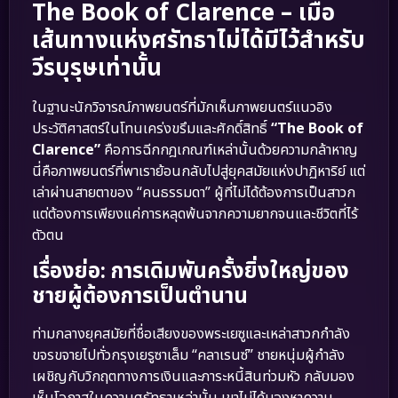
The Book of Clarence – เมื่อ
เส้นทางแห่งศรัทธาไม่ได้มีไว้สำหรับ
วีรบุรุษเท่านั้น
ในฐานะนักวิจารณ์ภาพยนตร์ที่มักเห็นภาพยนตร์แนวอิง
ประวัติศาสตร์ในโทนเคร่งขรึมและศักดิ์สิทธิ์
“The Book of
Clarence”
คือการฉีกกฎเกณฑ์เหล่านั้นด้วยความกล้าหาญ
นี่คือภาพยนตร์ที่พาเราย้อนกลับไปสู่ยุคสมัยแห่งปาฏิหาริย์ แต่
เล่าผ่านสายตาของ “คนธรรมดา” ผู้ที่ไม่ได้ต้องการเป็นสาวก
แต่ต้องการเพียงแค่การหลุดพ้นจากความยากจนและชีวิตที่ไร้
ตัวตน
เรื่องย่อ: การเดิมพันครั้งยิ่งใหญ่ของ
ชายผู้ต้องการเป็นตำนาน
ท่ามกลางยุคสมัยที่ชื่อเสียงของพระเยซูและเหล่าสาวกกำลัง
ขจรขจายไปทั่วกรุงเยรูซาเล็ม “คลาเรนซ์” ชายหนุ่มผู้กำลัง
เผชิญกับวิกฤตทางการเงินและภาระหนี้สินท่วมหัว กลับมอง
เห็นโอกาสในความศรัทธาเหล่านั้น เขาไม่ได้มองหาความ