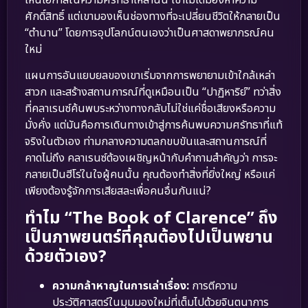
ศักดิ์สิทธิ์ แต่เขามองเห็นช่องทางที่จะเปลี่ยนชีวิตให้กลายเป็น
“ตำนาน” โดยการอุปโลกน์ตนเองว่าเป็นศาสดาพยากรณ์คน
ใหม่
แผนการอันแยบยลของเขาเริ่มจากการพยายามเข้าใกล้เหล่า
สาวก และสร้างสถานการณ์ที่ดูเหมือนเป็น “ปาฏิหาริย์” ทว่าสิ่ง
ที่คลาเรนซ์ค้นพบระหว่างทางกลับไม่ใช่แค่ชื่อเสียงหรือความ
มั่งคั่ง แต่มันคือการเดินทางเข้าสู่การค้นพบความศรัทธาที่แท้
จริงในตัวเอง ท่ามกลางความตลกขบขันและสถานการณ์ที่
คาดไม่ถึง คลาเรนซ์ต้องเผชิญหน้ากับคำถามสำคัญว่า การจะ
กลายเป็นฮีโร่ในใจผู้คนนั้น คุณต้องทำสิ่งที่ยิ่งใหญ่ หรือแค่
เพียงต้องรู้จักการเสียสละเพื่อคนอื่นกันแน่?
ทำไม “The Book of Clarence” ถึง
เป็นภาพยนตร์ที่คุณต้องไปเป็นพยาน
ด้วยตัวเอง?
ความกล้าหาญในการเล่าเรื่อง:
การตีความ
ประวัติศาสตร์ในมุมมองใหม่ที่เต็มไปด้วยจินตนาการ