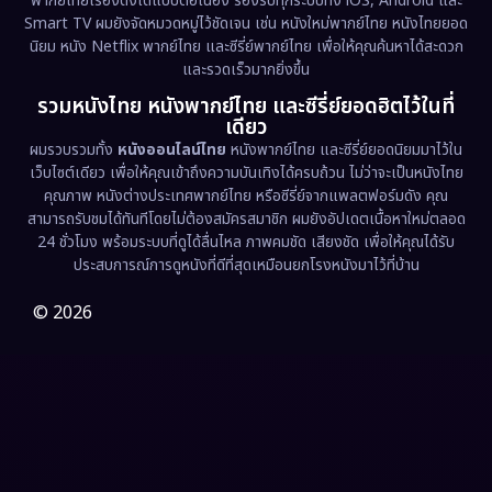
พากย์ไทยเรื่องดังได้แบบต่อเนื่อง รองรับทุกระบบทั้ง iOS, Android และ
Epic มหากาพย์
(218)
Smart TV ผมยังจัดหมวดหมู่ไว้ชัดเจน เช่น หนังใหม่พากย์ไทย หนังไทยยอด
นิยม หนัง Netflix พากย์ไทย และซีรี่ย์พากย์ไทย เพื่อให้คุณค้นหาได้สะดวก
Erotic
(36)
และรวดเร็วมากยิ่งขึ้น
รวมหนังไทย หนังพากย์ไทย และซีรี่ย์ยอดฮิตไว้ในที่
Family ครอบครัว
(363)
เดียว
ผมรวบรวมทั้ง
หนังออนไลน์ไทย
หนังพากย์ไทย และซีรี่ย์ยอดนิยมมาไว้ใน
Fantasy จินตนาการ
(326)
เว็บไซต์เดียว เพื่อให้คุณเข้าถึงความบันเทิงได้ครบถ้วน ไม่ว่าจะเป็นหนังไทย
คุณภาพ หนังต่างประเทศพากย์ไทย หรือซีรี่ย์จากแพลตฟอร์มดัง คุณ
Fiction
(9)
สามารถรับชมได้ทันทีโดยไม่ต้องสมัครสมาชิก ผมยังอัปเดตเนื้อหาใหม่ตลอด
24 ชั่วโมง พร้อมระบบที่ดูได้ลื่นไหล ภาพคมชัด เสียงชัด เพื่อให้คุณได้รับ
Film
(57)
ประสบการณ์การดูหนังที่ดีที่สุดเหมือนยกโรงหนังมาไว้ที่บ้าน
Gothic
(3)
© 2026
Grief
(7)
HBO GO
(6)
HBO Max
(3)