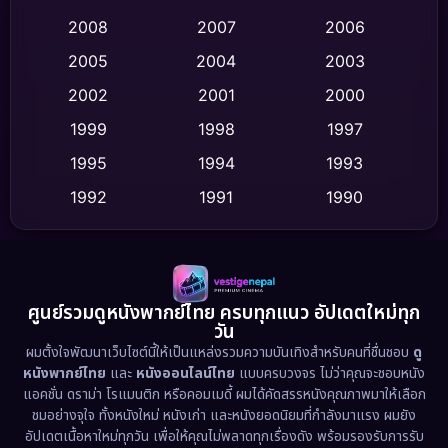
Crime อาชญากรรม
(508)
2008
2007
2006
2005
2004
2003
Cult Film
(4)
2002
2001
2000
Culture
(9)
1999
1998
1997
Dance เต้น
1995
1994
1993
(10)
1992
1991
1990
Detective สืบสวน
(73)
1989
1988
1986
Detective สืบสวน
(58)
1985
1983
1982
1981
1978
1974
Disaster
(13)
ศูนย์รวมดูหนังพากย์ไทย ครบทุกแนว อัปเดตใหม่ทุก
วัน
1971
1962
Disney+
(5)
ผมตั้งใจพัฒนาเว็บไซต์นี้ให้เป็นแหล่งรวมความบันเทิงสำหรับคนที่ชื่นชอบ
ดู
หนังพากย์ไทย
และ
หนังออนไลน์ไทย
แบบครบวงจร ไม่ว่าคุณจะชอบหนัง
Documentary สารคดี
(92)
แอคชั่น ดราม่า โรแมนติก หรือคอมเมดี้ ผมได้คัดสรรหนังคุณภาพมาให้เลือก
ชมอย่างจุใจ ทั้งหนังใหม่ หนังเก่า และหนังยอดนิยมที่กำลังมาแรง ผมยัง
อัปเดตเนื้อหาใหม่ทุกวัน เพื่อให้คุณไม่พลาดทุกเรื่องดัง พร้อมรองรับการรับ
Drama ดราม่า
(1,443)