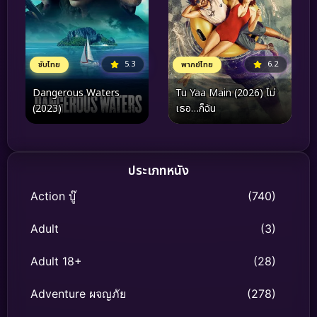
5.3
6.2
ซับไทย
พากย์ไทย
Dangerous Waters
Tu Yaa Main (2026) ไม่
(2023)
เธอ…ก็ฉัน
ประเภทหนัง
Action บู๊
(740)
Adult
(3)
Adult 18+
(28)
Adventure ผจญภัย
(278)