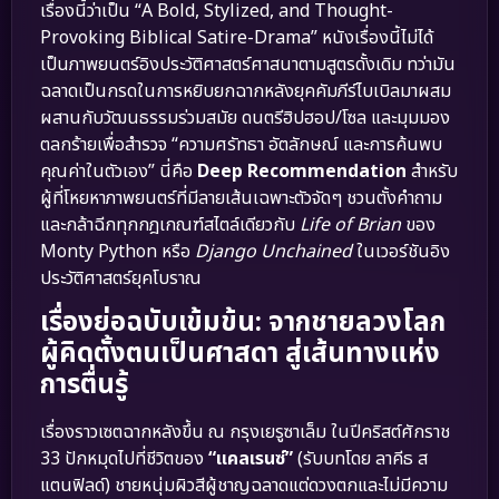
เรื่องนี้ว่าเป็น “A Bold, Stylized, and Thought-
Provoking Biblical Satire-Drama” หนังเรื่องนี้ไม่ได้
เป็นภาพยนตร์อิงประวัติศาสตร์ศาสนาตามสูตรดั้งเดิม ทว่ามัน
ฉลาดเป็นกรดในการหยิบยกฉากหลังยุคคัมภีร์ไบเบิลมาผสม
ผสานกับวัฒนธรรมร่วมสมัย ดนตรีฮิปฮอป/โซล และมุมมอง
ตลกร้ายเพื่อสำรวจ “ความศรัทธา อัตลักษณ์ และการค้นพบ
คุณค่าในตัวเอง” นี่คือ
Deep Recommendation
สำหรับ
ผู้ที่โหยหาภาพยนตร์ที่มีลายเส้นเฉพาะตัวจัดๆ ชวนตั้งคำถาม
และกล้าฉีกทุกกฎเกณฑ์สไตล์เดียวกับ
Life of Brian
ของ
Monty Python หรือ
Django Unchained
ในเวอร์ชันอิง
ประวัติศาสตร์ยุคโบราณ
เรื่องย่อฉบับเข้มข้น: จากชายลวงโลก
ผู้คิดตั้งตนเป็นศาสดา สู่เส้นทางแห่ง
การตื่นรู้
เรื่องราวเซตฉากหลังขึ้น ณ กรุงเยรูซาเล็ม ในปีคริสต์ศักราช
33 ปักหมุดไปที่ชีวิตของ
“แคลเรนซ์”
(รับบทโดย ลาคีธ ส
แตนฟิลด์) ชายหนุ่มผิวสีผู้ชาญฉลาดแต่ดวงตกและไม่มีความ