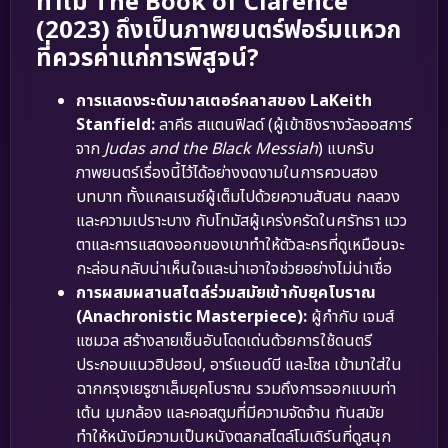
ทำไม The Book of Clarence
(2023) ถึงเป็นภาพยนตร์ฟอร์มแหวก
ที่ควรค่าแก่การพิสูจน์?
การแสดงระดับมาสเตอร์คลาสของ LaKeith
Stanfield:
ลาคีธ สแตนฟิลด์ (ผู้เข้าชิงรางวัลออสการ์
จาก
Judas and the Black Messiah
) แบกรับ
ภาพยนตร์เรื่องนี้ไว้ได้อย่างงดงามในการควบสอง
บทบาท ทั้งแคลเรนซ์ผู้เต็มไปด้วยความสับสน กลลวง
และความเปราะบาง กับโทมัสผู้เคร่งครัดในศรัทธา แวว
ตาและการแสดงออกของเขาทำให้ตัวละครที่ดูเหมือนจะ
กะล่อนกลับน่าเห็นใจและน่าเอาใจช่วยอย่างไม่น่าเชื่อ
การผสมผสานสไตล์ร่วมสมัยเข้ากับยุคโบราณ
(Anachronistic Masterpiece):
ผู้กำกับ เจมส์
แซมวล สร้างลายเซ็นอันโดดเด่นด้วยการใช้ดนตรี
ประกอบแนวฮิปฮอป, อาร์แอนด์บี และโซล เข้ามาใส่ใน
ฉากกรุงเยรูซาเล็มยุคโบราณ รวมถึงการออกแบบท่า
เต้น มุมกล้อง และคอสตูมที่มีความจัดจ้าน ทันสมัย
ทำให้หนังมีความเป็นหนังตลกสไตล์โมเดิร์นที่ดูสนุก