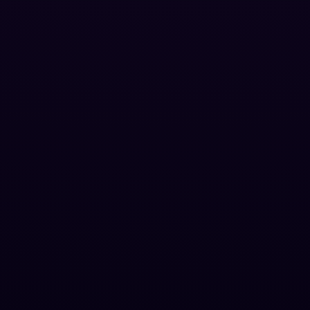
Grief
(7)
HBO GO
(6)
HBO Max
(3)
Healing
(15)
Heist
(26)
Historical
(7)
History ประวัติศาสตร์
(54)
Holiday
(3)
Horror สยองขวัญ
(381)
Human
(49)