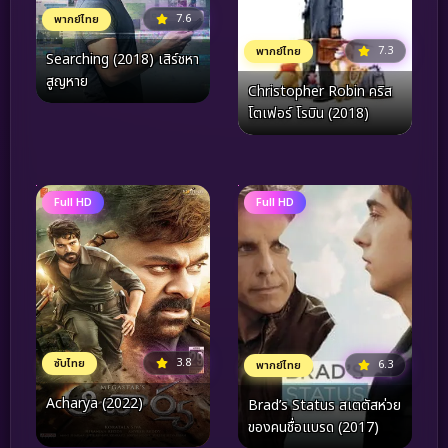
7.6
พากย์ไทย
7.3
พากย์ไทย
Searching (2018) เสิร์ชหา
สูญหาย
Christopher Robin คริส
โตเฟอร์ โรบิน (2018)
Full HD
Full HD
3.8
ซับไทย
6.3
พากย์ไทย
Acharya (2022)
Brad’s Status สเตตัสห่วย
ของคนชื่อแบรด (2017)