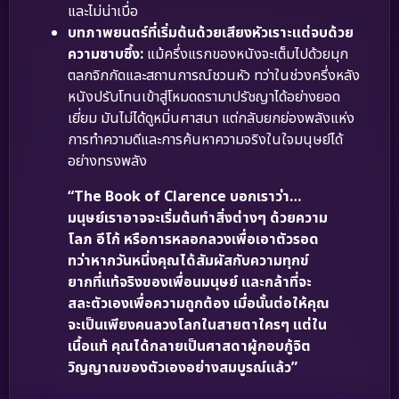
และไม่น่าเบื่อ
บทภาพยนตร์ที่เริ่มต้นด้วยเสียงหัวเราะแต่จบด้วย
ความซาบซึ้ง:
แม้ครึ่งแรกของหนังจะเต็มไปด้วยมุก
ตลกจิกกัดและสถานการณ์ชวนหัว ทว่าในช่วงครึ่งหลัง
หนังปรับโทนเข้าสู่โหมดดรามาปรัชญาได้อย่างยอด
เยี่ยม มันไม่ได้ดูหมิ่นศาสนา แต่กลับยกย่องพลังแห่ง
การทำความดีและการค้นหาความจริงในใจมนุษย์ได้
อย่างทรงพลัง
“The Book of Clarence บอกเราว่า…
มนุษย์เราอาจจะเริ่มต้นทำสิ่งต่างๆ ด้วยความ
โลภ อีโก้ หรือการหลอกลวงเพื่อเอาตัวรอด
ทว่าหากวันหนึ่งคุณได้สัมผัสกับความทุกข์
ยากที่แท้จริงของเพื่อนมนุษย์ และกล้าที่จะ
สละตัวเองเพื่อความถูกต้อง เมื่อนั้นต่อให้คุณ
จะเป็นเพียงคนลวงโลกในสายตาใครๆ แต่ใน
เนื้อแท้ คุณได้กลายเป็นศาสดาผู้กอบกู้จิต
วิญญาณของตัวเองอย่างสมบูรณ์แล้ว”