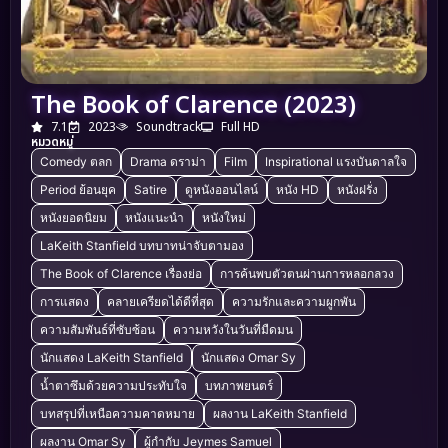
The Book of Clarence (2023)
7.1
2023
Soundtrack
Full HD
หมวดหมู่
Comedy ตลก
Drama ดราม่า
Film
Inspirational แรงบันดาลใจ
Period ย้อนยุค
Satire
ดูหนังออนไลน์
หนัง HD
หนังฝรั่ง
หนังยอดนิยม
หนังแนะนำ
หนังใหม่
LaKeith Stanfield บทบาทน่าจับตามอง
The Book of Clarence เรื่องย่อ
การค้นพบตัวตนผ่านการหลอกลวง
การแสดง
คลายเครียดได้ดีที่สุด
ความรักและความผูกพัน
ความสัมพันธ์ที่ซับซ้อน
ความหวังในวันที่มืดมน
นักแสดง LaKeith Stanfield
นักแสดง Omar Sy
น้ำตาซึมด้วยความประทับใจ
บทภาพยนตร์
บทสรุปที่เหนือความคาดหมาย
ผลงาน LaKeith Stanfield
ผลงาน Omar Sy
ผู้กำกับ Jeymes Samuel