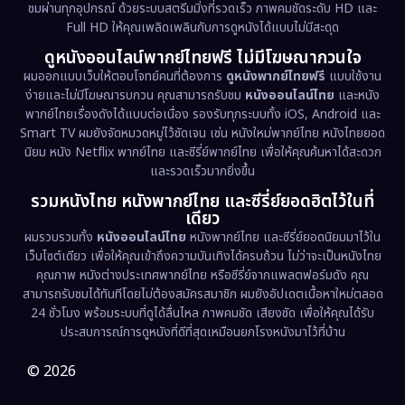
ชมผ่านทุกอุปกรณ์ ด้วยระบบสตรีมมิ่งที่รวดเร็ว ภาพคมชัดระดับ HD และ
Full HD ให้คุณเพลิดเพลินกับการดูหนังได้แบบไม่มีสะดุด
Dystopian
(17)
ดูหนังออนไลน์พากย์ไทยฟรี ไม่มีโฆษณากวนใจ
Emotional
(61)
ผมออกแบบเว็บให้ตอบโจทย์คนที่ต้องการ
ดูหนังพากย์ไทยฟรี
แบบใช้งาน
ง่ายและไม่มีโฆษณารบกวน คุณสามารถรับชม
หนังออนไลน์ไทย
และหนัง
พากย์ไทยเรื่องดังได้แบบต่อเนื่อง รองรับทุกระบบทั้ง iOS, Android และ
Epic มหากาพย์
(217)
Smart TV ผมยังจัดหมวดหมู่ไว้ชัดเจน เช่น หนังใหม่พากย์ไทย หนังไทยยอด
นิยม หนัง Netflix พากย์ไทย และซีรี่ย์พากย์ไทย เพื่อให้คุณค้นหาได้สะดวก
Erotic
(36)
และรวดเร็วมากยิ่งขึ้น
รวมหนังไทย หนังพากย์ไทย และซีรี่ย์ยอดฮิตไว้ในที่
Family ครอบครัว
(363)
เดียว
ผมรวบรวมทั้ง
หนังออนไลน์ไทย
หนังพากย์ไทย และซีรี่ย์ยอดนิยมมาไว้ใน
Fantasy จินตนาการ
(322)
เว็บไซต์เดียว เพื่อให้คุณเข้าถึงความบันเทิงได้ครบถ้วน ไม่ว่าจะเป็นหนังไทย
คุณภาพ หนังต่างประเทศพากย์ไทย หรือซีรี่ย์จากแพลตฟอร์มดัง คุณ
Fiction
(9)
สามารถรับชมได้ทันทีโดยไม่ต้องสมัครสมาชิก ผมยังอัปเดตเนื้อหาใหม่ตลอด
24 ชั่วโมง พร้อมระบบที่ดูได้ลื่นไหล ภาพคมชัด เสียงชัด เพื่อให้คุณได้รับ
Film
(57)
ประสบการณ์การดูหนังที่ดีที่สุดเหมือนยกโรงหนังมาไว้ที่บ้าน
Gothic
(3)
© 2026