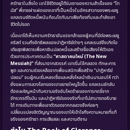
ศรัทธาในสิ่งใด เขาใช้ชีวิตอยู่ใต้ร่มเงาของความสำเร็จของ “โท
มัส” พี่ชายฝาแฝดของเขาที่เป็นหนึ่งในอัครสาวกของพระเยซู
แคลเรนซ์ติดหนี้พนันก้อนโตกับมาเฟียท้องถิ่นและกำลังเอา
ชีวิตไม่รอด
เมื่อเขาได้เห็นความศรัทธาอันแรงกล้าของผู้คนที่มีต่อพระเยซู
คริสต์ รวมถึงอิทธิพลของปาฏิหาริย์ต่างๆ แคลเรนซ์จึงเกิดไอ
เดียสุดพิสดารเพื่อหาเงินปลดหนี้และสร้างชื่อเสียงให้ตัวเอง
ด้วยการประกาศตนเป็น
“ศาสดาคนใหม่ (The New
Messiah)”
ที่ส่งมาจากสวรรค์ เขาเริ่มใช้กลลวง ทักษะการ
พูด และความช่วยเหลือจากเพื่อนสนิทเพื่อสร้าง “ปาฏิหาริย์
ปลอม” จนผู้คนเริ่มหลงเชื่อและหลั่งไหลนำเงินมามอบให้ ทว่า
ยิ่งแผนการลวงโลกของเขาขยายใหญ่โตขึ้น แคลเรนซ์กลับ
ต้องเผชิญหน้ากับความจริงอันโหดร้ายของการกดขี่จาก
จักรวรรดิโรมัน และปาฏิหาริย์ของจริงที่เขาไม่สามารถอธิบาย
ได้ การเดินทางเพื่อเอาตัวรอดจากกลลวงจึงค่อยๆ
เปลี่ยนแปลงจิตวิญญาณของเขาให้เข้าใจถึงความหมายที่แท้
จริงของศรัทธา การเสียสละ และความดีงาม