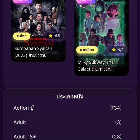
6.5
ซับไทย
Sumpahan Syaitan
6.7
พากย์ไทย
(2023) สาปซาตาน
Milky Subway The
Galactic Limited
Express to the Theater
(2026) มิลกี้ ซับเวย์ รถไฟ
ด่วนทะลุกาแล็กซี เดอะ มูฟวี่
ประเภทหนัง
Action บู๊
(734)
Adult
(3)
Adult 18+
(28)