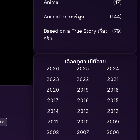
Animal
(17)
Animation การ์ตูน
(144)
Based on a True Story เรื่อง
(79)
จริง
Based on Novel
(8)
เลือกดูตามปีที่ฉาย
Biography ชีวิตจริง
(75)
2026
2025
2024
2023
2022
2021
Black Comedy
(326)
2020
2019
2018
Classic หนังคลาสสิก
(47)
2017
2016
2015
Comedy ตลก
(454)
2014
2013
2012
2011
2010
2009
ย่อ
Coming-of-age ชีวิตวัยรุ่น
(63)
2008
2007
2006
Crime อาชญากรรม
(532)