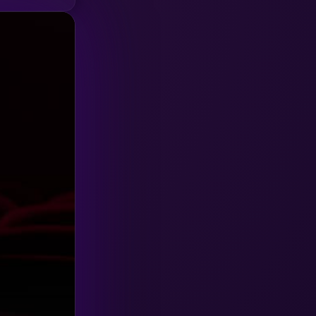
HBO GO
(6)
HBO Max
(3)
Healing
(15)
Heist
(27)
Historical
(7)
History ประวัติศาสตร์
(54)
Holiday
(3)
Horror สยองขวัญ
(392)
Human
(49)
Inspirational แรงบันดาลใจ
(157)