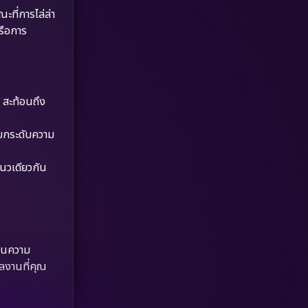
Dystopian
(17)
ะที่การไล่ล่า
หรือการ
Emotional
(61)
Epic มหากาพย์
(227)
 สะท้อนถึง
Erotic
(36)
Family ครอบครัว
(375)
ยยกระดับความ
Fantasy จินตนาการ
(338)
แนวเดียวกัน
Fiction
(9)
Film
(57)
านความ
Gothic
(3)
ลงานที่คุณ
Grief
(7)