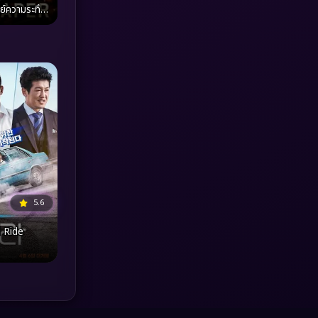
ย์ความระทึก
ที่สุดในโลก
MONOMAX
(1)
Monster
(25)
Movie Collection
(3)
Musical เพลง
(66)
Mystery ลึกลับ
(376)
nature
(4)
5.6
Parody
(3)
l Ride
Period ย้อนยุค
(97)
Political การเมือง
(20)