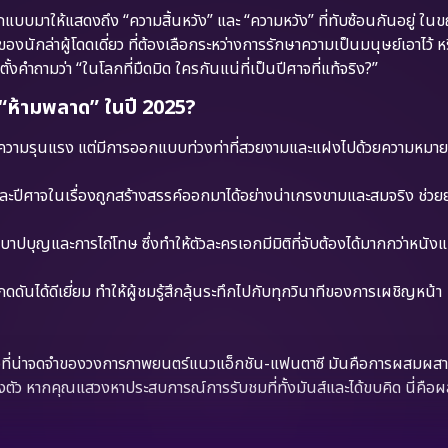
อกแบบมาให้แสดงถึง “ความสิ้นหวัง” และ “ความหวัง” ที่ทับซ้อนกันอยู่ ในขณ
องนักล่าผู้โดดเดี่ยว ที่ต้องเลือกระหว่างการรักษาความเป็นมนุษย์เอาไว้ 
้งคำถามว่า “ในโลกที่มืดมิด ใครกันแน่ที่เป็นปีศาจที่แท้จริง?”
ห้ามพลาด” ในปี 2025?
งความรุนแรง แต่มีการออกแบบท่วงท่าที่สวยงามและแฝงไปด้วยความหมาย
ปีศาจในเรื่องถูกสร้างสรรค์ออกมาได้อย่างน่าเกรงขามและสมจริง ช่ว
บาปบุญและการไถ่โทษ ซึ่งทำให้ตัวละครเอกมีมิติที่จับต้องได้มากกว่าหนัง
ันได้ดีเยี่ยม ทำให้ผู้ชมรู้สึกลุ้นระทึกไปกับทุกวินาทีของการเผชิญหน้า
จที่น่าจดจำของวงการภาพยนตร์แนวแอ็กชัน-แฟนตาซี มันคือการผสมผส
งตัว หากคุณแสวงหาประสบการณ์การรับชมที่ทั้งมันส์และได้ขบคิด นี่คือผ