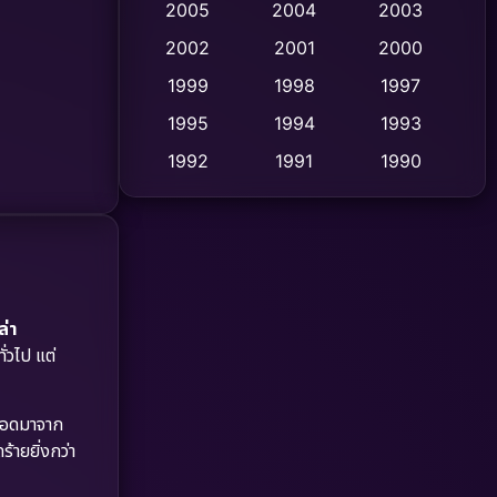
2005
2004
2003
Cult Film
2002
2001
2000
(4)
1999
1998
1997
Culture
(9)
1995
1994
1993
Dance เต้น
(10)
1992
1991
1990
1989
1988
1986
Detective สืบสวน
(62)
1985
1983
1982
Detective สืบสวน
(77)
1981
1978
1974
Disaster
(13)
1971
1962
่า
่วไป แต่
Disney+
(5)
Documentary สารคดี
(94)
ดรอดมาจาก
ายยิ่งกว่า
Drama ดราม่า
(1,513)