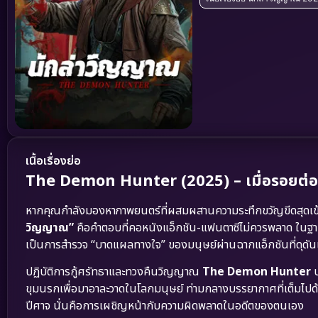
เนื้อเรื่องย่อ
The Demon Hunter (2025) – เมื่อรอยต่
หากคุณกำลังมองหาภาพยนตร์ที่ผสมผสานความระทึกขวัญขีดสุดเข้
วิญญาณ”
คือคำตอบที่คอหนังแอ็กชัน-แฟนตาซีไม่ควรพลาด ในฐานะนั
เป็นการสำรวจ “บาดแผลทางใจ” ของมนุษย์ผ่านฉากแอ็กชันที่ดุดั
ปฏิบัติการกู้ศรัทธาและทวงคืนวิญญาณ
The Demon Hunter
บ
ขุมนรกเพื่อมาอาละวาดในโลกมนุษย์ ท่ามกลางบรรยากาศที่เต็มไปด้
ปีศาจ นั่นคือการเผชิญหน้ากับความผิดพลาดในอดีตของตนเอง