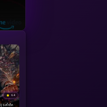
Investigation
(33)
iQIYI
(18)
Kids
(16)
LGBTQ
(5)
Love
(25)
Martial
(6)
Martial Arts
(36)
marvel
(2)
6.4
Melodrama
(6)
 ระห่ำตึก
Military
(7)