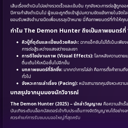
เส้นเรื่องดำเนินไปอย่างรวดเร็วและเข้มข้น ทุกจังหวะการต่อสู้ถูกอ
ปีศาจกำลังดำเนินไป ผู้ชมจะถูกดึงเข้าสู่ปมความขัดแย้งภายในจิตใจข
ยอมรับพลังอำนาจมืดเพื่อบรรลุเป้าหมาย นี่คือภาพยนตร์ที่ทำให้คุณตั
ทำไม The Demon Hunter ถึงเป็นภาพยนตร์ที่ “
คิวบู๊ที่ดุดันและเปี่ยมด้วยศิลปะ:
ฉากแอ็กชันไม่ได้เน้นเพีย
การต่อสู้ระหว่างแสงสว่างและเงา
การดีไซน์งานภาพ (Visual Effects):
โลกหลังความตายและ
ตื่นเต้นให้เหนือชั้นไปอีกขั้น
บทภาพยนตร์ที่ลึกซึ้ง:
มากกว่าการไล่ล่า คือการตั้งคำถามถึง
ทั่วไป
จังหวะการเล่าเรื่อง (Pacing):
หนังสามารถคุมจังหวะความกดด
บทสรุปจากมุมมองนักวิจารณ์
The Demon Hunter (2025) – นักล่าวิญญาณ
คือความสำเร็
บันเทิงระดับบล็อกบัสเตอร์เข้ากับประเด็นทางจิตวิญญาณได้อย่างล
ควรค่าแก่การรับชมบนจอใหญ่ที่สุดครับ