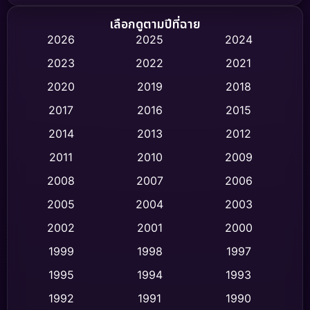
Biography ชีวิตจริง
(75)
เลือกดูตามปีที่ฉาย
2026
2025
2024
Black Comedy
(316)
2023
2022
2021
Classic หนังคลาสสิก
(47)
2020
2019
2018
2017
2016
2015
Comedy ตลก
(446)
2014
2013
2012
Coming-of-age ชีวิตวัยรุ่น
(62)
2011
2010
2009
Crime อาชญากรรม
(520)
2008
2007
2006
2005
2004
2003
Cult Film
(4)
2002
2001
2000
Culture
(9)
1999
1998
1997
Dance เต้น
1995
1994
1993
(10)
1992
1991
1990
Detective สืบสวน
(75)