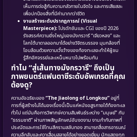
เห็นการต่อสู้กับความกลัวภายในจิตใจ และการเสียสละ
เพื่อปกป้องสิ่งที่มีค่ามากกว่าชีวิต
งานสร้างระดับปรากฏการณ์ (Visual
Masterpiece):
โปรดักชันและ CGI ของปี 2026
รังสรรค์ความยิ่งใหญ่ของมังกรวารี “เจียวหลง” และ
โลกใต้บาดาลออกมาได้อย่างวิจิตรบรรจง มุมกล้องที่
โอบล้อมด้วยความเวิ้งว้างของท้องทะเลจะทำให้ผู้ชม
รู้สึกอัศจรรย์และเหน็บหนาวไปพร้อมกัน
ทำไม “สู่เส้นทางมังกรวารี” ถึงเป็น
ภาพยนตร์แฟนตาซีระดับอัพเกรดที่คุณ
ต้องดู?
ความอัจฉริยะของ
“The Jiaolong of Longkou”
อยู่ที่
การที่ผู้สร้างไม่ได้มองเรื่องนี้เป็นแค่หนังอสูรกายใต้ท้องทะเล
ทั่วไป แต่มันคือการวิพากษ์ความสัมพันธ์ระหว่าง “มนุษย์” กับ
“ธรรมชาติ” ผ่านภาพสัญลักษณ์อันงดงาม งานกำกับภาพที่
ประณีตและการใช้โทนสีครามสลับทอง สามารถสื่อสารอารมณ์
ความลึกลับและควาเสื่อมสลายได้อย่างยอดเยี่ยม นักแสดงทุก