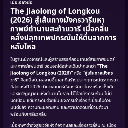
เนื้อเรื่องย่อ
The Jiaolong of Longkou
(2026) สู่เส้นทางมังกรวารี
มหา
กาพย์ตำนานสะท้านวารี เมื่อคลื่น
คลั่งปลุกเทพปกรณัมให้ตื่นจากการ
หลับใหล
ในฐานะนักวิจารณ์และผู้สร้างสรรค์คอนเทนต์สายภาพยนตร์
มหากาพย์แฟนตาซี ขอบอกได้อย่างเต็มปากเลยว่า
“The
Jiaolong of Longkou (2026)”
หรือ
“สู่เส้นทางมังกร
วารี”
คือหนึ่งในผลงานชิ้นเอกที่สร้างปรากฏการณ์ตระการตา
ที่สุดแห่งปี 2026 ตัวภาพยนตร์ยังคงรักษาโครงเรื่องดั้งเดิม
และจิตวิญญาณแห่งตำนานโบราณไว้ได้อย่างครบถ้วน ไม่มี
บิดเบือน แต่ยกระดับด้วยชั้นเชิงการเล่าเรื่องที่เปี่ยมไปด้วย
มนต์ขลัง ความทะเยอทะยาน และความกดดันที่ม้วนตัวมา
พร้อมกับเกลียวคลื่น
เนื้อหาพาดำดิ่งสู่อเวจีแห่งท้องทะเลและเรื่องราวลี้ลับ ณ เมือง