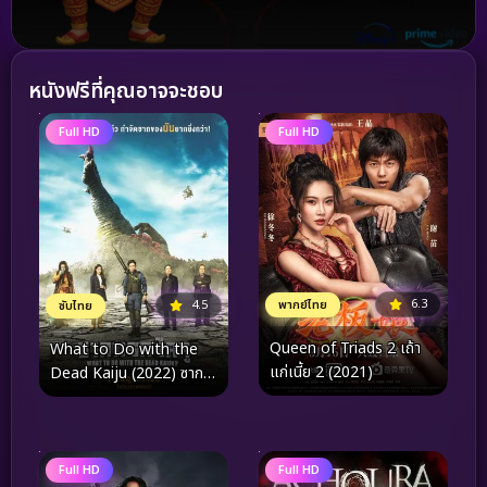
หนังฟรีที่คุณอาจจะชอบ
Full HD
Full HD
6.3
4.5
พากย์ไทย
ซับไทย
Queen of Triads 2 เถ้า
What to Do with the
แก่เนี้ย 2 (2021)
Dead Kaiju (2022) ซาก
นรกไคจู
Full HD
Full HD