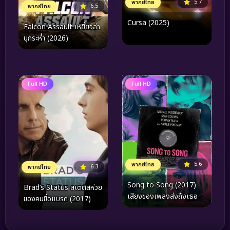
5.7
พากย์ไทย
6.5
พากย์ไทย
Cursa (2025)
Falcon Assault เหยี่ยวล่า
บุกระห่ำ (2026)
Full HD
Full HD
5.6
พากย์ไทย
6.3
พากย์ไทย
Song to Song (2017)
Brad’s Status สเตตัสห่วย
เสียงของเพลงส่งถึงเธอ
ของคนชื่อแบรด (2017)