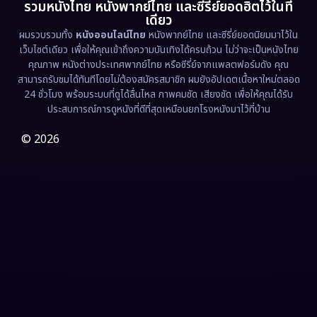
รวมหนังไทย หนังพากย์ไทย และซีรี่ย์ยอดฮิตไว้ในที่
Family ครอบครัว
(369)
เดียว
ผมรวบรวมทั้ง
หนังออนไลน์ไทย
หนังพากย์ไทย และซีรี่ย์ยอดนิยมมาไว้ใน
Fantasy จินตนาการ
(331)
เว็บไซต์เดียว เพื่อให้คุณเข้าถึงความบันเทิงได้ครบถ้วน ไม่ว่าจะเป็นหนังไทย
คุณภาพ หนังต่างประเทศพากย์ไทย หรือซีรี่ย์จากแพลตฟอร์มดัง คุณ
Fiction
(9)
สามารถรับชมได้ทันทีโดยไม่ต้องสมัครสมาชิก ผมยังอัปเดตเนื้อหาใหม่ตลอด
24 ชั่วโมง พร้อมระบบที่ดูได้ลื่นไหล ภาพคมชัด เสียงชัด เพื่อให้คุณได้รับ
Film
(57)
ประสบการณ์การดูหนังที่ดีที่สุดเหมือนยกโรงหนังมาไว้ที่บ้าน
Gothic
(3)
© 2026
Grief
(7)
HBO GO
(6)
HBO Max
(3)
Healing
(15)
Heist
(26)