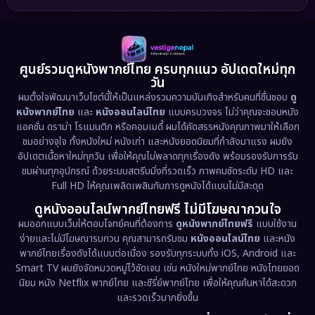
1989
1988
1986
Detective สืบสวน
(60)
1985
1983
1982
1981
1978
1974
Disaster
(13)
ศูนย์รวมดูหนังพากย์ไทย ครบทุกแนว อัปเดตใหม่ทุก
วัน
1971
1962
Disney+
(5)
ผมตั้งใจพัฒนาเว็บไซต์นี้ให้เป็นแหล่งรวมความบันเทิงสำหรับคนที่ชื่นชอบ
ดู
หนังพากย์ไทย
และ
หนังออนไลน์ไทย
แบบครบวงจร ไม่ว่าคุณจะชอบหนัง
Documentary สารคดี
(93)
แอคชั่น ดราม่า โรแมนติก หรือคอมเมดี้ ผมได้คัดสรรหนังคุณภาพมาให้เลือก
ชมอย่างจุใจ ทั้งหนังใหม่ หนังเก่า และหนังยอดนิยมที่กำลังมาแรง ผมยัง
อัปเดตเนื้อหาใหม่ทุกวัน เพื่อให้คุณไม่พลาดทุกเรื่องดัง พร้อมรองรับการรับ
Drama ดราม่า
(1,486)
ชมผ่านทุกอุปกรณ์ ด้วยระบบสตรีมมิ่งที่รวดเร็ว ภาพคมชัดระดับ HD และ
Full HD ให้คุณเพลิดเพลินกับการดูหนังได้แบบไม่มีสะดุด
Dystopian
(17)
ดูหนังออนไลน์พากย์ไทยฟรี ไม่มีโฆษณากวนใจ
Emotional
(61)
ผมออกแบบเว็บให้ตอบโจทย์คนที่ต้องการ
ดูหนังพากย์ไทยฟรี
แบบใช้งาน
ง่ายและไม่มีโฆษณารบกวน คุณสามารถรับชม
หนังออนไลน์ไทย
และหนัง
พากย์ไทยเรื่องดังได้แบบต่อเนื่อง รองรับทุกระบบทั้ง iOS, Android และ
Epic มหากาพย์
(221)
Smart TV ผมยังจัดหมวดหมู่ไว้ชัดเจน เช่น หนังใหม่พากย์ไทย หนังไทยยอด
นิยม หนัง Netflix พากย์ไทย และซีรี่ย์พากย์ไทย เพื่อให้คุณค้นหาได้สะดวก
Erotic
(36)
และรวดเร็วมากยิ่งขึ้น