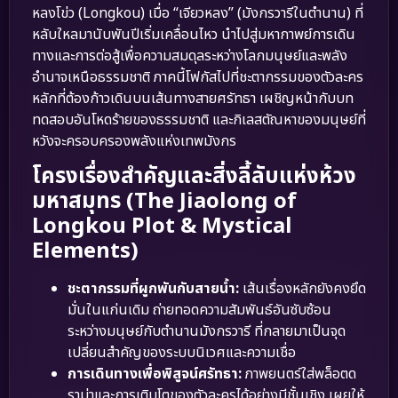
หลงโข่ว (Longkou) เมื่อ “เจียวหลง” (มังกรวารีในตำนาน) ที่
หลับใหลมานับพันปีเริ่มเคลื่อนไหว นำไปสู่มหากาพย์การเดิน
ทางและการต่อสู้เพื่อความสมดุลระหว่างโลกมนุษย์และพลัง
อำนาจเหนือธรรมชาติ ภาคนี้โฟกัสไปที่ชะตากรรมของตัวละคร
หลักที่ต้องก้าวเดินบนเส้นทางสายศรัทธา เผชิญหน้ากับบท
ทดสอบอันโหดร้ายของธรรมชาติ และกิเลสตัณหาของมนุษย์ที่
หวังจะครอบครองพลังแห่งเทพมังกร
โครงเรื่องสำคัญและสิ่งลี้ลับแห่งห้วง
มหาสมุทร (The Jiaolong of
Longkou Plot & Mystical
Elements)
ชะตากรรมที่ผูกพันกับสายน้ำ:
เส้นเรื่องหลักยังคงยึด
มั่นในแก่นเดิม ถ่ายทอดความสัมพันธ์อันซับซ้อน
ระหว่างมนุษย์กับตำนานมังกรวารี ที่กลายมาเป็นจุด
เปลี่ยนสำคัญของระบบนิเวศและความเชื่อ
การเดินทางเพื่อพิสูจน์ศรัทธา:
ภาพยนตร์ใส่พล็อตด
ราม่าและการเติบโตของตัวละครได้อย่างมีชั้นเชิง เผยให้