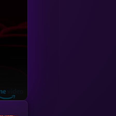
HBO GO
(6)
HBO Max
(3)
Healing
(15)
Heist
(27)
Historical
(7)
History ประวัติศาสตร์
(54)
Holiday
(3)
Horror สยองขวัญ
(392)
Human
(49)
Inspirational แรงบันดาลใจ
(157)