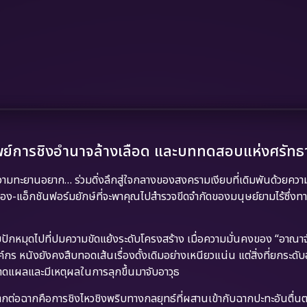
์การชิงอำนาจล้างเลือด และบททดสอบแห่งศรัทธ
วามทะยานอยาก… ร่วมดิ่งลึกสู่ใจกลางของสงครามเงียบที่เดิมพันด้วยควา
อง-แอ็กชันฟอร์มยักษ์ที่จะพาคุณไปสำรวจขีดจำกัดของมนุษย์ยามไร้ซึ่ง
ยปักหมุดไปที่ปมความขัดแย้งระดับโครงสร้าง เมื่อความมั่นคงของ “อาณาจั
นังยังคงสืบทอดเส้นเรื่องดั้งเดิมอย่างเหนียวแน่น แต่สิ่งที่ยกระดับอ
บาดแผลและมีเหตุผลในการลุกขึ้นมาจับอาวุธ
ฉากต่อฉากคือการชิงไหวชิงพริบทางกลยุทธ์ที่ผสานเข้ากับฉากปะทะอันตื่นต