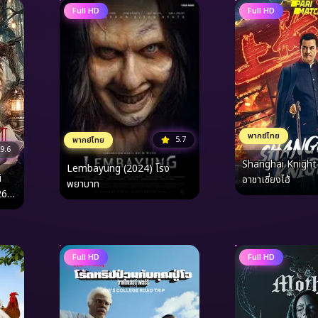
Full HD
Full HD
พากย์ไทย
5.7
พากย์ไทย
9.6
Shanghai Knight 
Lembayung (2024) โรง
i
อาชาเซี่ยงไฮ้
พยาบาท
26)
ไป๋
Full HD
Full HD