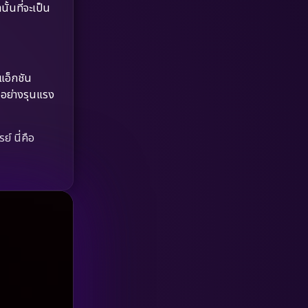
Dystopian
(17)
ั้นที่จะเป็น
Emotional
(61)
Epic มหากาพย์
(227)
แอ็กชัน
นอย่างรุนแรง
Erotic
(36)
Family ครอบครัว
(375)
์ นี่คือ
Fantasy จินตนาการ
(338)
Fiction
(9)
Film
(57)
Gothic
(3)
Grief
(7)