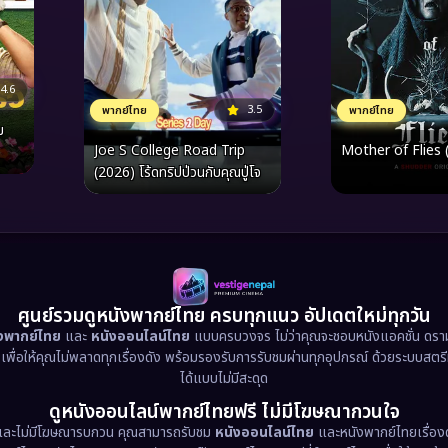
4.6
3.5
พากย์ไทย
พากย์ไทย
ม
Joe S College Road Trip
Mother of Flies 
(2026) โร้ดทริปป่วนกับคุณปู่โจ
ศูนย์รวมดูหนังพากย์ไทย ครบทุกแนว อัปเดตใหม่ทุกวัน
ังพากย์ไทย
และ
หนังออนไลน์ไทย
แบบครบวงจร ไม่ว่าคุณจะชอบหนังแอคชั่น ดราม่า
น เพื่อให้คุณไม่พลาดทุกเรื่องดัง พร้อมรองรับการรับชมผ่านทุกอุปกรณ์ ด้วยระบบสตร
ได้แบบไม่มีสะดุด
ดูหนังออนไลน์พากย์ไทยฟรี ไม่มีโฆษณากวนใจ
และไม่มีโฆษณารบกวน คุณสามารถรับชม
หนังออนไลน์ไทย
และหนังพากย์ไทยเรื่องด