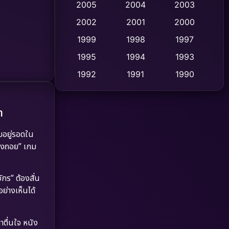
2005
2004
2003
Cult Film
2002
2001
2000
(4)
1999
1998
1997
Culture
(9)
1995
1994
1993
Dance เต้น
(10)
1992
1991
1990
1989
1988
1986
Detective สืบสวน
(62)
1985
1983
1982
า
Detective สืบสวน
(77)
1981
1978
1974
มอยู่รอดใน
Disaster
(13)
1971
1962
ทางถอย” เกม
Disney+
(5)
กร” ต้องสั่น
Documentary สารคดี
(94)
ย่างเห็นได้
Drama ดราม่า
(1,513)
าตื่นใจ หนัง