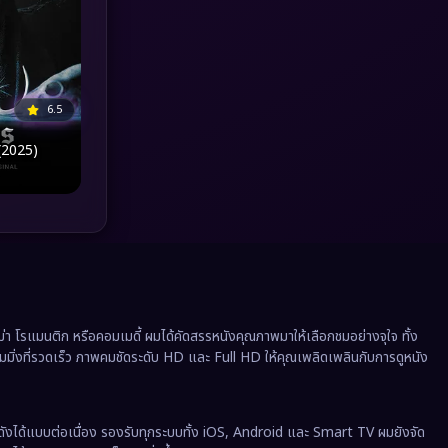
MONOMAX
(1)
Monster
(25)
6.5
Movie Collection
(3)
(2025)
Musical เพลง
(66)
Mystery ลึกลับ
(376)
nature
(4)
Parody
(3)
 โรแมนติก หรือคอมเมดี้ ผมได้คัดสรรหนังคุณภาพมาให้เลือกชมอย่างจุใจ ทั้ง
ีมมิ่งที่รวดเร็ว ภาพคมชัดระดับ HD และ Full HD ให้คุณเพลิดเพลินกับการดูหนัง
Period ย้อนยุค
(97)
Political การเมือง
(20)
ังได้แบบต่อเนื่อง รองรับทุกระบบทั้ง iOS, Android และ Smart TV ผมยังจัด