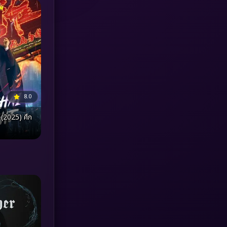
Investigation
(33)
iQIYI
(18)
Kids
(16)
LGBTQ
(5)
8.0
Love
(25)
(2025) ศึก
Martial
(6)
Martial Arts
(36)
marvel
(2)
Melodrama
(6)
Military
(7)