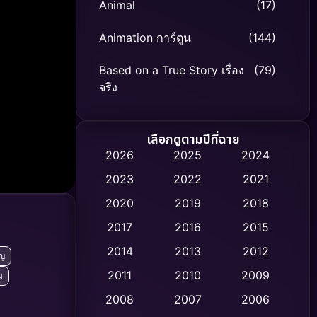
Animal
(17)
Animation การ์ตูน
(144)
Based on a True Story เรื่อง
(79)
จริง
Based on Novel
(8)
เลือกดูตามปีที่ฉาย
Biography ชีวิตจริง
(75)
2026
2025
2024
2023
2022
2021
Black Comedy
(326)
2020
2019
2018
Classic หนังคลาสสิก
(47)
2017
2016
2015
Comedy ตลก
(454)
2014
2013
2012
ัญ
2011
2010
2009
ม
Coming-of-age ชีวิตวัยรุ่น
(63)
2008
2007
2006
Crime อาชญากรรม
(532)