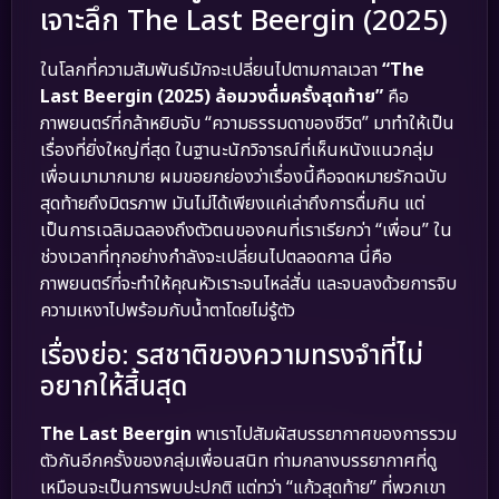
เจาะลึก The Last Beergin (2025)
ในโลกที่ความสัมพันธ์มักจะเปลี่ยนไปตามกาลเวลา
“The
Last Beergin (2025) ล้อมวงดื่มครั้งสุดท้าย”
คือ
ภาพยนตร์ที่กล้าหยิบจับ “ความธรรมดาของชีวิต” มาทำให้เป็น
เรื่องที่ยิ่งใหญ่ที่สุด ในฐานะนักวิจารณ์ที่เห็นหนังแนวกลุ่ม
เพื่อนมามากมาย ผมขอยกย่องว่าเรื่องนี้คือจดหมายรักฉบับ
สุดท้ายถึงมิตรภาพ มันไม่ได้เพียงแค่เล่าถึงการดื่มกิน แต่
เป็นการเฉลิมฉลองถึงตัวตนของคนที่เราเรียกว่า “เพื่อน” ใน
ช่วงเวลาที่ทุกอย่างกำลังจะเปลี่ยนไปตลอดกาล นี่คือ
ภาพยนตร์ที่จะทำให้คุณหัวเราะจนไหล่สั่น และจบลงด้วยการจิบ
ความเหงาไปพร้อมกับน้ำตาโดยไม่รู้ตัว
เรื่องย่อ: รสชาติของความทรงจำที่ไม่
อยากให้สิ้นสุด
The Last Beergin
พาเราไปสัมผัสบรรยากาศของการรวม
ตัวกันอีกครั้งของกลุ่มเพื่อนสนิท ท่ามกลางบรรยากาศที่ดู
เหมือนจะเป็นการพบปะปกติ แต่ทว่า “แก้วสุดท้าย” ที่พวกเขา