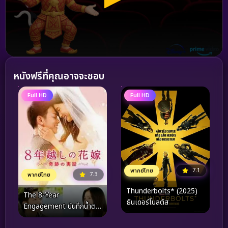
หนังฟรีที่คุณอาจจะชอบ
Full HD
Full HD
7.1
พากย์ไทย
7.3
พากย์ไทย
Thunderbolts* (2025)
The 8-Year
ธันเดอร์โบลต์ส
Engagement บันทึกน้ำตา
รัก 8 ปี (2017)