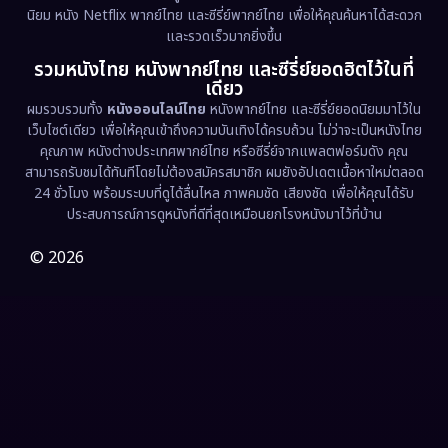
นิยม หนัง Netflix พากย์ไทย และซีรี่ย์พากย์ไทย เพื่อให้คุณค้นหาได้สะดวก
Erotic
(36)
และรวดเร็วมากยิ่งขึ้น
รวมหนังไทย หนังพากย์ไทย และซีรี่ย์ยอดฮิตไว้ในที่
Family ครอบครัว
(369)
เดียว
ผมรวบรวมทั้ง
หนังออนไลน์ไทย
หนังพากย์ไทย และซีรี่ย์ยอดนิยมมาไว้ใน
Fantasy จินตนาการ
(331)
เว็บไซต์เดียว เพื่อให้คุณเข้าถึงความบันเทิงได้ครบถ้วน ไม่ว่าจะเป็นหนังไทย
คุณภาพ หนังต่างประเทศพากย์ไทย หรือซีรี่ย์จากแพลตฟอร์มดัง คุณ
Fiction
(9)
สามารถรับชมได้ทันทีโดยไม่ต้องสมัครสมาชิก ผมยังอัปเดตเนื้อหาใหม่ตลอด
24 ชั่วโมง พร้อมระบบที่ดูได้ลื่นไหล ภาพคมชัด เสียงชัด เพื่อให้คุณได้รับ
Film
(57)
ประสบการณ์การดูหนังที่ดีที่สุดเหมือนยกโรงหนังมาไว้ที่บ้าน
Gothic
(3)
© 2026
Grief
(7)
HBO GO
(6)
HBO Max
(3)
Healing
(15)