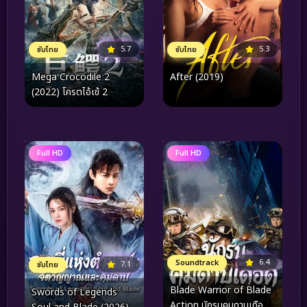
5.7
5.3
ซับไทย
ซับไทย
Mega Crocodile 2
After (2019)
(2022) โครตไอ้เข้ 2
Full HD
Full HD
6.4
Soundtrack
7.1
ซับไทย
Blade Warrior of Blade
Swords of Legends
Action นักรบคมดาบเดือด