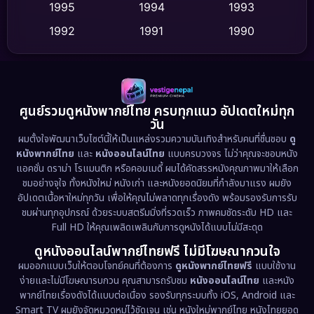
Dance เต้น
1995
1994
1993
(10)
1992
1991
1990
Detective สืบสวน
(75)
1989
1988
1986
Detective สืบสวน
(60)
1985
1983
1982
1981
1978
1974
Disaster
(13)
ศูนย์รวมดูหนังพากย์ไทย ครบทุกแนว อัปเดตใหม่ทุก
วัน
1971
1962
Disney+
(5)
ผมตั้งใจพัฒนาเว็บไซต์นี้ให้เป็นแหล่งรวมความบันเทิงสำหรับคนที่ชื่นชอบ
ดู
หนังพากย์ไทย
และ
หนังออนไลน์ไทย
แบบครบวงจร ไม่ว่าคุณจะชอบหนัง
Documentary สารคดี
(93)
แอคชั่น ดราม่า โรแมนติก หรือคอมเมดี้ ผมได้คัดสรรหนังคุณภาพมาให้เลือก
ชมอย่างจุใจ ทั้งหนังใหม่ หนังเก่า และหนังยอดนิยมที่กำลังมาแรง ผมยัง
อัปเดตเนื้อหาใหม่ทุกวัน เพื่อให้คุณไม่พลาดทุกเรื่องดัง พร้อมรองรับการรับ
Drama ดราม่า
(1,486)
ชมผ่านทุกอุปกรณ์ ด้วยระบบสตรีมมิ่งที่รวดเร็ว ภาพคมชัดระดับ HD และ
Full HD ให้คุณเพลิดเพลินกับการดูหนังได้แบบไม่มีสะดุด
Dystopian
(17)
ดูหนังออนไลน์พากย์ไทยฟรี ไม่มีโฆษณากวนใจ
Emotional
(61)
ผมออกแบบเว็บให้ตอบโจทย์คนที่ต้องการ
ดูหนังพากย์ไทยฟรี
แบบใช้งาน
ง่ายและไม่มีโฆษณารบกวน คุณสามารถรับชม
หนังออนไลน์ไทย
และหนัง
พากย์ไทยเรื่องดังได้แบบต่อเนื่อง รองรับทุกระบบทั้ง iOS, Android และ
Epic มหากาพย์
(221)
Smart TV ผมยังจัดหมวดหมู่ไว้ชัดเจน เช่น หนังใหม่พากย์ไทย หนังไทยยอด