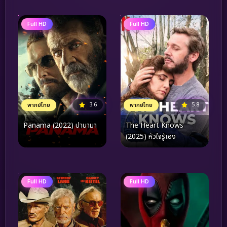
ชีวิตคุณไปตลอดกาล
Full HD
Full HD
3.6
5.8
พากย์ไทย
พากย์ไทย
Panama (2022) ปานามา
The Heart Knows
(2025) หัวใจรู้เอง
Full HD
Full HD