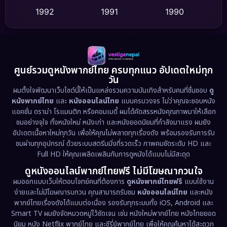
1992
1991
1990
Detective สืบสวน
(75)
1989
1988
1986
Detective สืบสวน
(60)
1985
1983
1982
1981
1978
1974
Disaster
(13)
ศูนย์รวมดูหนังพากย์ไทย ครบทุกแนว อัปเดตใหม่ทุก
วัน
1971
1962
Disney+
(5)
ผมตั้งใจพัฒนาเว็บไซต์นี้ให้เป็นแหล่งรวมความบันเทิงสำหรับคนที่ชื่นชอบ
ดู
หนังพากย์ไทย
และ
หนังออนไลน์ไทย
แบบครบวงจร ไม่ว่าคุณจะชอบหนัง
Documentary สารคดี
(93)
แอคชั่น ดราม่า โรแมนติก หรือคอมเมดี้ ผมได้คัดสรรหนังคุณภาพมาให้เลือก
ชมอย่างจุใจ ทั้งหนังใหม่ หนังเก่า และหนังยอดนิยมที่กำลังมาแรง ผมยัง
อัปเดตเนื้อหาใหม่ทุกวัน เพื่อให้คุณไม่พลาดทุกเรื่องดัง พร้อมรองรับการรับ
Drama ดราม่า
(1,486)
ชมผ่านทุกอุปกรณ์ ด้วยระบบสตรีมมิ่งที่รวดเร็ว ภาพคมชัดระดับ HD และ
Full HD ให้คุณเพลิดเพลินกับการดูหนังได้แบบไม่มีสะดุด
Dystopian
(17)
ดูหนังออนไลน์พากย์ไทยฟรี ไม่มีโฆษณากวนใจ
Emotional
(61)
ผมออกแบบเว็บให้ตอบโจทย์คนที่ต้องการ
ดูหนังพากย์ไทยฟรี
แบบใช้งาน
ง่ายและไม่มีโฆษณารบกวน คุณสามารถรับชม
หนังออนไลน์ไทย
และหนัง
พากย์ไทยเรื่องดังได้แบบต่อเนื่อง รองรับทุกระบบทั้ง iOS, Android และ
Epic มหากาพย์
(221)
Smart TV ผมยังจัดหมวดหมู่ไว้ชัดเจน เช่น หนังใหม่พากย์ไทย หนังไทยยอด
นิยม หนัง Netflix พากย์ไทย และซีรี่ย์พากย์ไทย เพื่อให้คุณค้นหาได้สะดวก