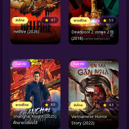
4.7
ซับไทย
5.5
พากย์ไทย
Hellfire (2026)
Deadpool 2 เดดพูล 2
(2018)
Full HD
Full HD
8.0
4.3
พากย์ไทย
ซับไทย
Shanghai Knight (2025)
Vietnamese Horror
ศึกอาชาเซี่ยงไฮ้
Story (2022)