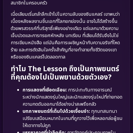
สมาชิกในครอบครัว
เมื่อเลียมเริ่มถลำลึกเข้าไปในความลับของซินแคลร์ เขาพบว่า
เบื้องหลังผลงานชิ้นเอกที่โลกยกย่องนั้น อาจไม่ได้สร้างขึ้น
ด้วยพรสวรรค์ที่บริสุทธิ์เพียงอย่างเดียว แต่แลกมาด้วยความ
เจ็บปวดและการทรยศหักหลัง บทเรียน ที่เลียมได้รับจึงไม่ใช่
การเขียนหนังสือ แต่มันคือการเผชิญหน้ากับความจริงที่โหด
ร้าย และการตัดสินใจครั้งสำคัญที่อาจทำลายทั้งชีวิตของเขา
หรือของซินแคลร์ไปตลอดกาล
ทำไม The Lesson ถึงเป็นภาพยนตร์
ที่คุณต้องไปเป็นพยานด้วยตัวเอง?
การแสดงที่เชือดเฉือน:
การปะทะกันทางอารมณ์
ระหว่างนักแสดงรุ่นใหญ่และนักแสดงรุ่นใหม่ที่ถ่ายทอด
ความกดดันออกมาได้อย่างน่าสะพรึงกลัว
บทภาพยนตร์ที่เต็มไปด้วยเงื่อนงำ:
ทุกบทสนทนา
เปรียบเสมือนหมากในเกมที่ถูกวางไว้เพื่อหลอกล่อผู้ชม
ให้เดาทางไม่ถูก
บรรยากาศที่น่าอึดอัด:
การจัดองค์ประกอบภาพใน