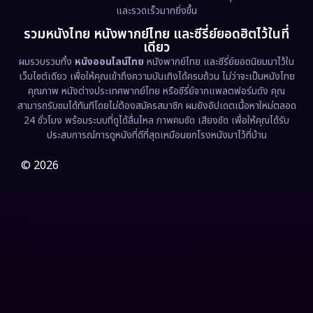
Erotic
(36)
และรวดเร็วมากยิ่งขึ้น
รวมหนังไทย หนังพากย์ไทย และซีรี่ย์ยอดฮิตไว้ในที่
Family ครอบครัว
(369)
เดียว
ผมรวบรวมทั้ง
หนังออนไลน์ไทย
หนังพากย์ไทย และซีรี่ย์ยอดนิยมมาไว้ใน
Fantasy จินตนาการ
(331)
เว็บไซต์เดียว เพื่อให้คุณเข้าถึงความบันเทิงได้ครบถ้วน ไม่ว่าจะเป็นหนังไทย
คุณภาพ หนังต่างประเทศพากย์ไทย หรือซีรี่ย์จากแพลตฟอร์มดัง คุณ
Fiction
(9)
สามารถรับชมได้ทันทีโดยไม่ต้องสมัครสมาชิก ผมยังอัปเดตเนื้อหาใหม่ตลอด
24 ชั่วโมง พร้อมระบบที่ดูได้ลื่นไหล ภาพคมชัด เสียงชัด เพื่อให้คุณได้รับ
Film
(57)
ประสบการณ์การดูหนังที่ดีที่สุดเหมือนยกโรงหนังมาไว้ที่บ้าน
Gothic
(3)
© 2026
Grief
(7)
HBO GO
(6)
HBO Max
(3)
Healing
(15)