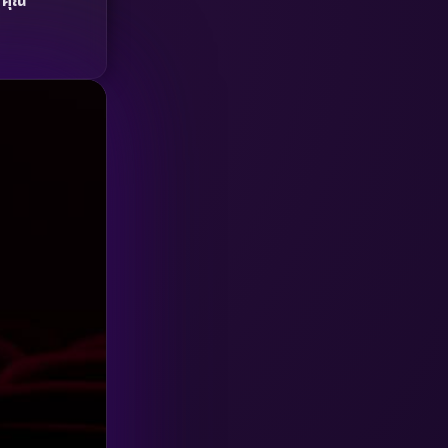
‘คุณ’
HBO GO
(6)
HBO Max
(3)
Healing
(15)
Heist
(26)
Historical
(7)
History ประวัติศาสตร์
(54)
Holiday
(3)
Horror สยองขวัญ
(385)
Human
(49)
Inspirational แรงบันดาลใจ
(157)