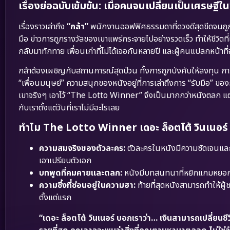
เรื่องย่อฉบับเข้มข้น: เมื่อคนจนเปลี่ยนเป็นเศรษฐี
เรื่องราวเล่าถึง
“กล้า”
พนักงานออฟฟิศธรรมดาที่ดวงดีสุดขีดจนถูกร
มือ ข่าวการถูกรางวัลของเขาแพร่กระจายไปอย่างรวดเร็ว ทำให้ชีวิตท
กลับมาทักทาย เพื่อนเก่าที่ไม่ได้เจอกันหลายปี และผู้คนแปลกหน้าท
กล้าต้องเผชิญกับสถานการณ์สุดป่วน ทั้งการถูกบังคับให้ลงทุน กา
“เพื่อนมนุษย์” ความสนุกของหนังอยู่ที่การเล่าถึงการ “รับมือ” ขอ
เขาจริงๆ เอาไว้ “The Lotto Winner” จึงเป็นมากกว่าหนังตลก แต่เป็นภา
กับเราตั้งแต่วันที่เราไม่มีอะไรเลย
ทำไม The Lotto Winner เดอะ ล็อตโต้ วินเนอร์ (
ความสมจริงของตัวละคร:
ตัวละครในหนังมีความชัดเจนและ
เอาเปรียบตัวเอก
บทพูดที่คมคายและตลก:
หนังมีบทสนทนาที่หยิกแกมหยอก แซ
ความซึ้งที่ซ่อนอยู่ในความฮา:
ท้ายที่สุดหนังสามารถทำให้ผู
ตั้งแต่แรก
“เดอะ ล็อตโต้ วินเนอร์ บอกเราว่า… เงินสามารถเปลี่ยนชี