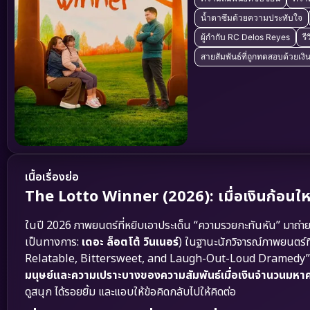
น้ำตาซึมด้วยความประทับใจ
ผู้กำกับ RC Delos Reyes
รี
สายสัมพันธ์ที่ถูกทดสอบด้วยเงิ
เนื้อเรื่องย่อ
The Lotto Winner (2026): เมื่อเงินก้อนใหญ่
ในปี 2026 ภาพยนตร์ที่หยิบเอาประเด็น “ความรวยกะทันหัน” มาถ่
เป็นทางการ:
เดอะ ล็อตโต้ วินเนอร์
) ในฐานะนักวิจารณ์ภาพยนตร์ท
Relatable, Bittersweet, and Laugh-Out-Loud Dramedy” หนัง
มนุษย์และความเปราะบางของความสัมพันธ์เมื่อเงินจำนวนมห
ดูสนุก ได้รอยยิ้ม และแอบให้ข้อคิดกลับไปให้คิดต่อ