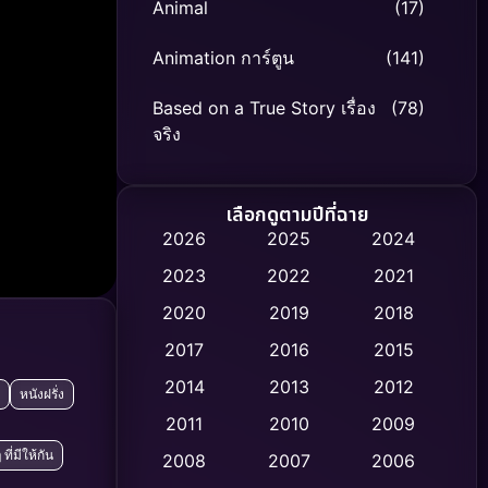
Animal
(17)
Animation การ์ตูน
(141)
Based on a True Story เรื่อง
(78)
จริง
Based on Novel
(8)
เลือกดูตามปีที่ฉาย
Biography ชีวิตจริง
(74)
2026
2025
2024
2023
2022
2021
Black Comedy
(306)
2020
2019
2018
Classic หนังคลาสสิก
(47)
2017
2016
2015
Comedy ตลก
(436)
2014
2013
2012
หนังฝรั่ง
2011
2010
2009
Coming-of-age ชีวิตวัยรุ่น
(62)
ที่มีให้กัน
2008
2007
2006
Crime อาชญากรรม
(513)