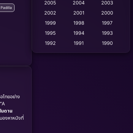
2005
2004
2003
 Padilla
Cult Film
2002
2001
2000
(4)
1999
1998
1997
Culture
(9)
1995
1994
1993
Dance เต้น
(10)
1992
1991
1990
1989
1988
1986
Detective สืบสวน
(59)
1985
1983
1982
Detective สืบสวน
(73)
1981
1978
1974
Disaster
(13)
1971
1962
Disney+
(5)
ื่อไทยอย่าง
 “A
Documentary สารคดี
(93)
สันดาน
มองหาหนังที่
Drama ดราม่า
(1,460)