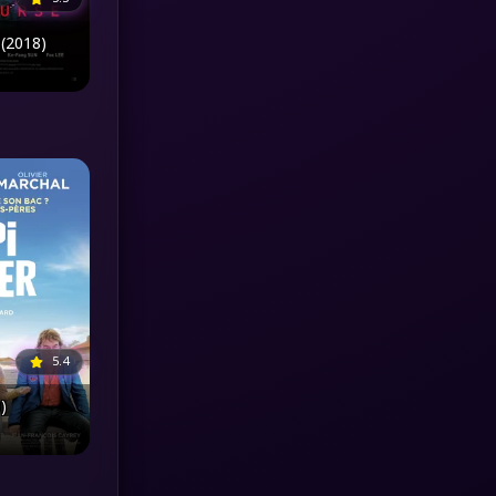
(2018)
MONOMAX
(1)
Monster
(25)
Movie Collection
(3)
Musical เพลง
(64)
Mystery ลึกลับ
(371)
nature
(4)
Parody
(3)
5.4
Period ย้อนยุค
(95)
)
Political การเมือง
(20)