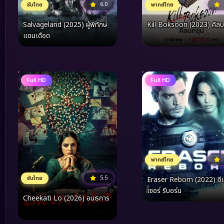
6.0
พากย์ไทย
ซับไทย
Kill Boksoon (2023) คิลบ
Salvageland (2025) ผู้พิทักษ์
แดนเดือด
Full HD
Full HD
พากย์ไทย
5.5
ซับไทย
Eraser Reborn (2022) อี
เซอร์ รีบอร์น
Cheekati Lo (2026) อนธการ