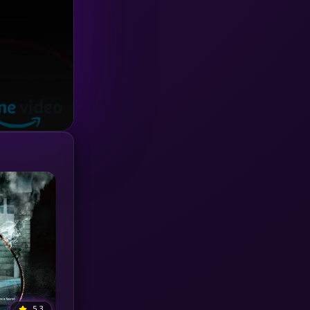
Investigation
(33)
iQIYI
(18)
Kids
(16)
LGBTQ
(5)
Love
(25)
Martial
(6)
Martial Arts
(36)
marvel
(2)
Melodrama
(6)
Military
(7)
5.3