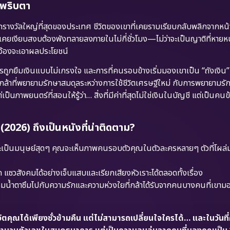
ในพริบตา
างวัลใหญ่ที่สุดของประเทศ ชีวิตของเขาที่เคยราบเรียบกลับพลิกจากหน้
ี่เคยเงียบสงบต้องพังทลายลงภายในไม่กี่ชั่วโมง—ไม่ว่าจะเป็นญาติที่หายห
ี่จ้องจะเอาผลประโยชน์
รถูกยืมเงินแบบไม่เกรงใจ และการที่คนรอบข้างเริ่มมองเขาเป็น “ถังเงิน”
งกล้าที่พยายามรักษาสมดุลระหว่างการใช้ชีวิตเศรษฐีใหม่ กับการพยายามรั
พยนตร์ที่สอนให้รู้ว่า… สิ่งที่มีค่าที่สุดไม่ใช่เงินในบัญชี แต่เป็นคนข้า
2026) ถึงเป็นหนังที่น่าติดตาม?
เป็นมนุษย์สุดๆ คุณจะเห็นภาพคนรอบตัวคุณในตัวละครหลายๆ ตัวที่โผล่
วสังคมได้อย่างเจ็บแสบและเรียกเสียงหัวเราะได้ตลอดทั้งเรื่อง
้ชมน้ำตาซึมไปกับความรักและความห่วงใยที่กล้าได้รับจากคนบางคนที่เขาม
วิตคุณได้เพียงชั่วข้ามคืน แต่ไม่สามารถเปลี่ยนใจใครได้… และในวันที