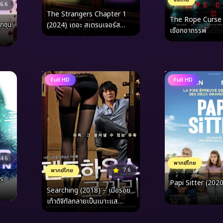
6.6
The Strangers Chapter 1
The Rope Curse 
กซุน
(2024) เดอะ สเตรนเจอร์ส
เชือกอาถรรพ์
อำมหิตฆ่าไม่สน
Full HD
Full HD
4.6
พากย์ไทย
7.6
พากย์ไทย
เร
Papi Sitter (2020
Searching (2018) – เมื่อรอย
เท้าดิจิทัลกลายเป็นเบาะแส
สุดท้ายในสมรภูมิแห่งความเงียบ