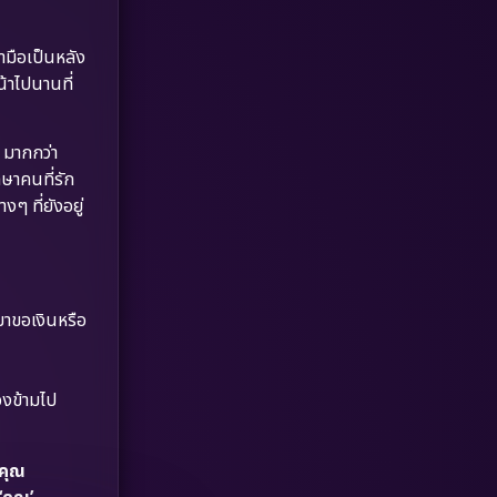
Dystopian
(17)
ามือเป็นหลัง
Emotional
(61)
น้าไปนานที่
Epic มหากาพย์
(218)
 มากกว่า
Erotic
(36)
กษาคนที่รัก
งๆ ที่ยังอยู่
Family ครอบครัว
(363)
Fantasy จินตนาการ
(326)
Fiction
(9)
มาขอเงินหรือ
Film
(57)
องข้ามไป
Gothic
(3)
่คุณ
Grief
(7)